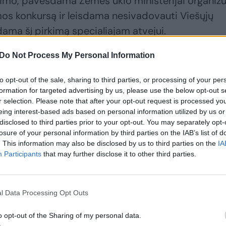
nimo, pavesdama Žemės ūkio ministerijai organizu
os konkursą ir leisdama nesivadovauti Viešųjų
dama šį pirkimą specialiajam atvejui.
Do Not Process My Personal Information
 labiausiai nustebino ne ši Vyriausybės numatyta
talpų nuomos konkurso techninės specifikacijos –
to opt-out of the sale, sharing to third parties, or processing of your per
formation for targeted advertising by us, please use the below opt-out s
alpoms numatė niekuo nepagrįstą maksimalų 3,5
r selection. Please note that after your opt-out request is processed y
ležinkelio stoties kampo (t. y. daugiausia balų
eing interest-based ads based on personal information utilized by us or
disclosed to third parties prior to your opt-out. You may separately opt-
o pasiūlytas atstumas (metrais) nuo patalpų iki K
losure of your personal information by third parties on the IAB’s list of
sias).
. This information may also be disclosed by us to third parties on the
IA
Participants
that may further disclose it to other third parties.
as, galimai sudarant išskirtines sąlygas vienam iš
 šalia Kauno „Akropolio“, nes daugiau nei 4000 kv
l Data Processing Opt Outs
lio stotį šiuo metu nėra didelė. Tai vėliau parodė i
o opt-out of the Sharing of my personal data.
 y. vos 3, iš kurių viena vėliau atmesta“, – teigė S