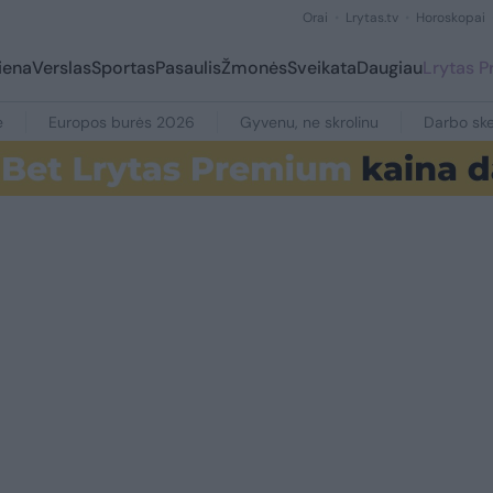
Orai
Lrytas.tv
Horoskopai
iena
Verslas
Sportas
Pasaulis
Žmonės
Sveikata
Daugiau
Lrytas 
e
Europos burės 2026
Gyvenu, ne skrolinu
Darbo ske