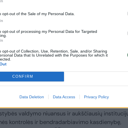
In
o opt-out of the Sale of my Personal Data.
In
emės ūkio ministerijos perkėlimas nėra toks
to opt-out of processing my Personal Data for Targeted
ienos iš ministerijai pavaldžios institucijos, tačiau
ing.
In
o opt-out of Collection, Use, Retention, Sale, and/or Sharing
ersonal Data that Is Unrelated with the Purposes for which it
iprinimą ir dalies valstybės institucijų perkėlimą į
lected.
Out
kokią gerą idėją galima sukompromituoti, jei ji
drumo ir nešališkumo principų.
CONFIRM
so sąlygomis ir matant, kad specialiai apeinami
Data Deletion
Data Access
Privacy Policy
skaidrumo stoka organizuojant patalpų nuomos
lstybės valdymo niuansus ir aukščiausių institucij
inės kontrolės ir bendradarbiavimo kasdienybę,