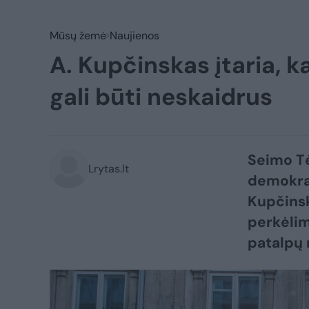
Mūsų žemė
Naujienos
A. Kupčinskas įtaria, 
gali būti neskaidrus
Seimo Tė
Lrytas.lt
demokrat
Kupčinsk
perkėlim
patalpų