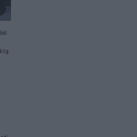
dėl
iktą