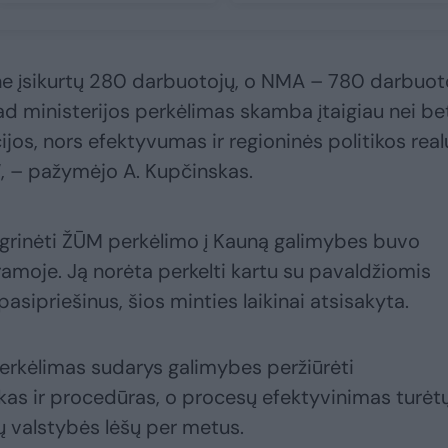
une įsikurtų 280 darbuotojų, o NMA – 780 darbuot
kad ministerijos perkėlimas skamba įtaigiau nei be
cijos, nors efektyvumas ir regioninės politikos real
“, – pažymėjo A. Kupčinskas.
agrinėti ŽŪM perkėlimo į Kauną galimybes buvo
moje. Ją norėta perkelti kartu su pavaldžiomis
asipriešinus, šios minties laikinai atsisakyta.
perkėlimas sudarys galimybes peržiūrėti
kas ir procedūras, o procesų efektyvinimas turėt
ų valstybės lėšų per metus.