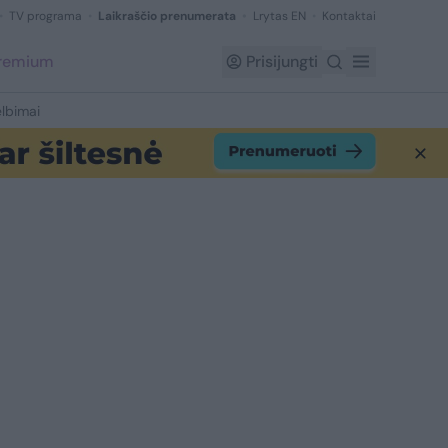
TV programa
Laikraščio prenumerata
Lrytas EN
Kontaktai
Premium
Prisijungti
lbimai