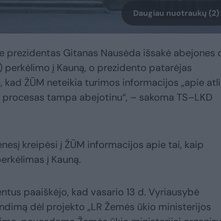
Daugiau nuotraukų (2)
je prezidentas Gitanas Nausėda išsakė abejones 
 perkėlimo į Kauną, o prezidento patarėjas
, kad ŽŪM neteikia turimos informacijos „apie atl
dėl procesas tampa abejotinu“, – sakoma TS–LKD
esį kreipėsi į ŽŪM informacijos apie tai, kaip
erkėlimas į Kauną.
ntus paaiškėjo, kad vasario 13 d. Vyriausybė
dimą dėl projekto „LR Žemės ūkio ministerijos