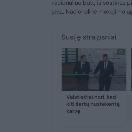
racionaliau būtų iš sostinės pi
pvz., Nacionalinė mokėjimo a
Susiję straipsniai
Valstiečiai nori, kad
kiti šertų nustekentą
karvę