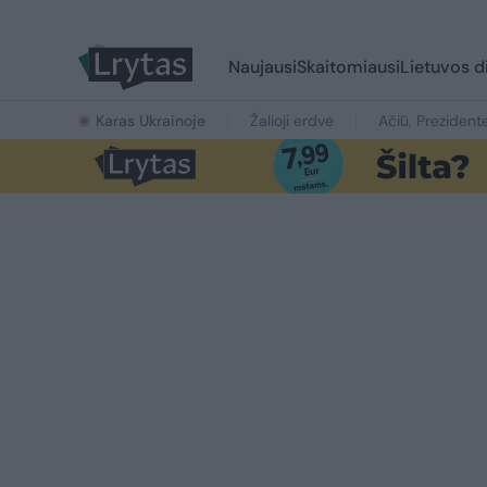
Naujausi
Skaitomiausi
Lietuvos d
Karas Ukrainoje
Žalioji erdvė
Ačiū, Prezident