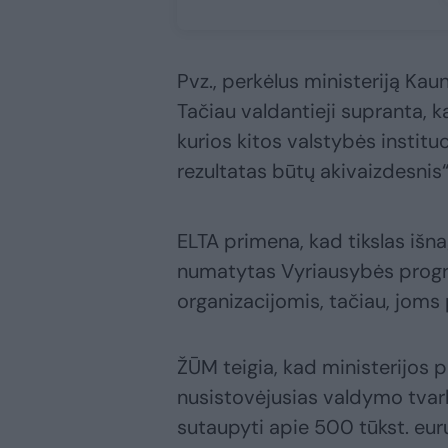
Pvz., perkėlus ministeriją Ka
Tačiau valdantieji supranta, 
kurios kitos valstybės institu
rezultatas būtų akivaizdesnis
ELTA primena, kad tikslas išn
numatytas Vyriausybės progra
organizacijomis, tačiau, joms p
ŽŪM teigia, kad ministerijos 
nusistovėjusias valdymo tvar
sutaupyti apie 500 tūkst. eur