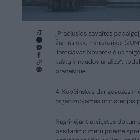
„Praėjusios savaitės pabaigo
Žemės ūkio ministerijos (ŽŪM)
Jaroslavas Neverovičius teigė
kaštų ir naudos analizę“, to
pranešime.
A. Kupčinskas dar gegužės mėn
organizuojamas ministerijos p
Nagrinėjant atsiųstus dokume
pasitarimo metu priėmė spren