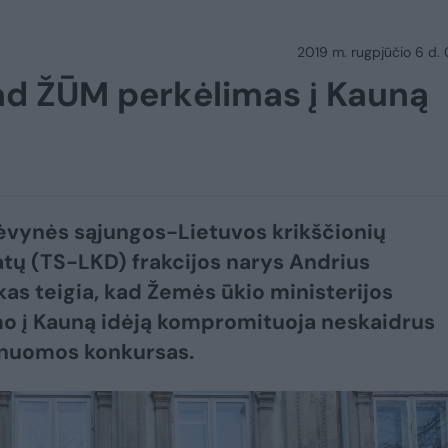
2019 m. rugpjūčio 6 d.
kad ŽŪM perkėlimas į Kauną
vynės sąjungos-Lietuvos krikščionių
ų (TS-LKD) frakcijos narys Andrius
as teigia, kad Žemės ūkio ministerijos
o į Kauną idėją kompromituoja neskaidrus
 nuomos konkursas.