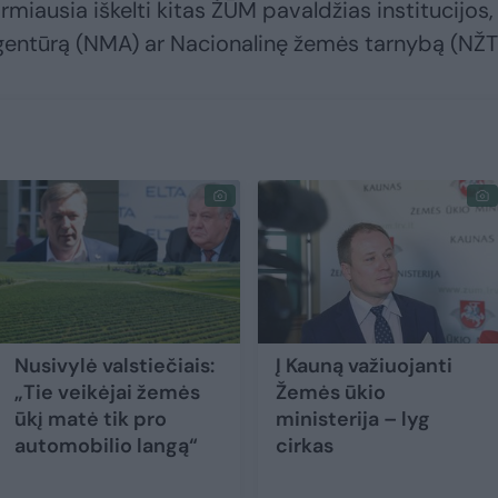
rmiausia iškelti kitas ŽŪM pavaldžias institucijos,
gentūrą (NMA) ar Nacionalinę žemės tarnybą (NŽT
Nusivylė valstiečiais:
Į Kauną važiuojanti
„Tie veikėjai žemės
Žemės ūkio
ūkį matė tik pro
ministerija – lyg
automobilio langą“
cirkas