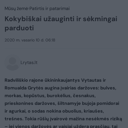
Mūsų žemė
Patirtis ir patarimai
Kokybiškai užauginti ir sėkmingai
parduoti
2020 m. vasario 10 d. 06:18
Lrytas.lt
Radviliškio rajone ūkininkaujantys Vytautas ir
Romualda Grytės augina įvairias daržoves: bulves,
morkas, kopūstus, burokėlius, česnakus,
prieskonines daržoves, šiltnamyje bujoja pomidorai
ir agurkai, o sodas nokina obuolius, kriaušes,
trešnes. Tokia rūšių įvairovė mažina nesėkmės riziką
– jei vienos daržovės ar vaisiai uždera prasčiau, tai