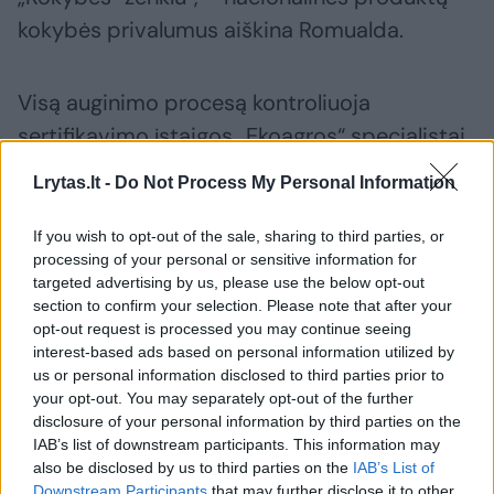
kokybės privalumus aiškina Romualda.
Visą auginimo procesą kontroliuoja
sertifikavimo įstaigos „Ekoagros“ specialistai.
Jie taip pat prižiūri, kaip laikomasi
Lrytas.lt -
Do Not Process My Personal Information
reikalavimų ir dėl paties sodo ar daržo. Jis
negali būti per arti sąvartynų sanitarinių
If you wish to opt-out of the sale, sharing to third parties, or
processing of your personal or sensitive information for
apsaugos zonų ir gamyklų, magistralinių ir
targeted advertising by us, please use the below opt-out
krašto kelių. Dėl viso to neabejotinai
section to confirm your selection. Please note that after your
opt-out request is processed you may continue seeing
pirmiausia laimi vartotojai, kurie vis labiau
interest-based ads based on personal information utilized by
rūpinasi sveika mityba ir ieško kaimiškų,
us or personal information disclosed to third parties prior to
natūralių ir sveikesnių maisto produktų.
your opt-out. You may separately opt-out of the further
disclosure of your personal information by third parties on the
Pastaruoju metu sparčiai populiarėja
IAB’s list of downstream participants. This information may
lietuviškos raugintos daržovės, todėl Grytės
also be disclosed by us to third parties on the
IAB’s List of
Downstream Participants
that may further disclose it to other