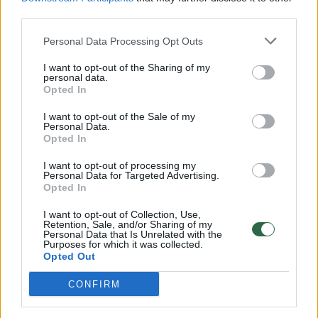
šiuo metu įrenginėja raugyklą ir iš perdirbtų
third parties.
produktų tikisi didesnio pelno.
Personal Data Processing Opt Outs
I want to opt-out of the Sharing of my
Kenkia klimato kaita
personal data.
Opted In
Pastaraisiais metais ūkininkų pelnus mažina
I want to opt-out of the Sale of my
Personal Data.
besikeičiantis klimatas. Dėl globalinio klimato
Opted In
šiltėjimo derlius mažina sausros, skaudžiai
I want to opt-out of processing my
Personal Data for Targeted Advertising.
kandančios šalnos. „Kai tokia žiema kaip
Opted In
šiemet – be šalčio, be sniego – neiššąla
I want to opt-out of Collection, Use,
augalų kenkėjai, o vasarą negailestingai puola
Retention, Sale, and/or Sharing of my
Personal Data that Is Unrelated with the
mūsų daržoves, vaisius. Kadangi juos
Purposes for which it was collected.
Opted Out
auginame pagal griežtus Nacionalinės žemės
CONFIRM
ūkio ir maisto produktų kokybės sistemos
reikalavimus, kai labai ribojamas augalų