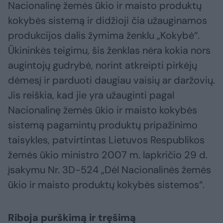
Nacionalinę žemės ūkio ir maisto produktų
kokybės sistemą ir didžioji čia užauginamos
produkcijos dalis žymima ženklu „Kokybė“.
Ūkininkės teigimu, šis ženklas nėra kokia nors
augintojų gudrybė, norint atkreipti pirkėjų
dėmesį ir parduoti daugiau vaisių ar daržovių.
Jis reiškia, kad jie yra užauginti pagal
Nacionalinę žemės ūkio ir maisto kokybės
sistemą pagamintų produktų pripažinimo
taisykles, patvirtintas Lietuvos Respublikos
žemės ūkio ministro 2007 m. lapkričio 29 d.
įsakymu Nr. 3D-524 „Dėl Nacionalinės žemės
ūkio ir maisto produktų kokybės sistemos“.
Riboja purškimą ir tręšimą