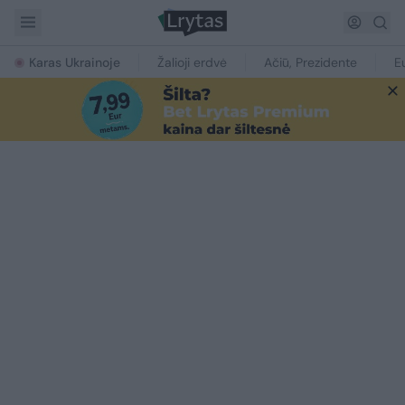
Karas Ukrainoje
Žalioji erdvė
Ačiū, Prezidente
E