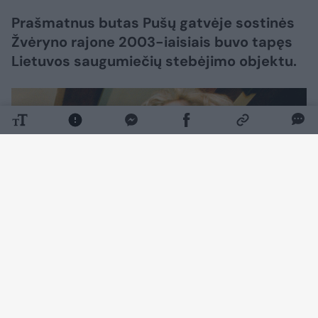
Prašmatnus butas Pušų gatvėje sostinės
Žvėryno rajone 2003-iaisiais buvo tapęs
Lietuvos saugumiečių stebėjimo objektu.
Daugiau nuotraukų (9)
Solidūs valstybės pareigūnai ir tuomet dar