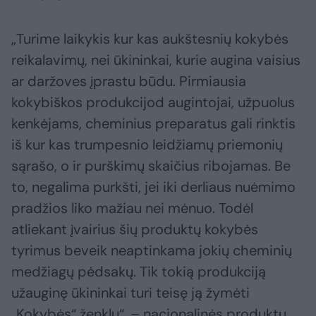
„Turime laikykis kur kas aukštesnių kokybės
reikalavimų, nei ūkininkai, kurie augina vaisius
ar daržoves įprastu būdu. Pirmiausia
kokybiškos produkcijod augintojai, užpuolus
kenkėjams, cheminius preparatus gali rinktis
iš kur kas trumpesnio leidžiamų priemonių
sąrašo, o ir purškimų skaičius ribojamas. Be
to, negalima purkšti, jei iki derliaus nuėmimo
pradžios liko mažiau nei mėnuo. Todėl
atliekant įvairius šių produktų kokybės
tyrimus beveik neaptinkama jokių cheminių
medžiagų pėdsakų. Tik tokią produkciją
užauginę ūkininkai turi teisę ją žymėti
„Kokybės“ ženklu“, – nacionalinės produktų