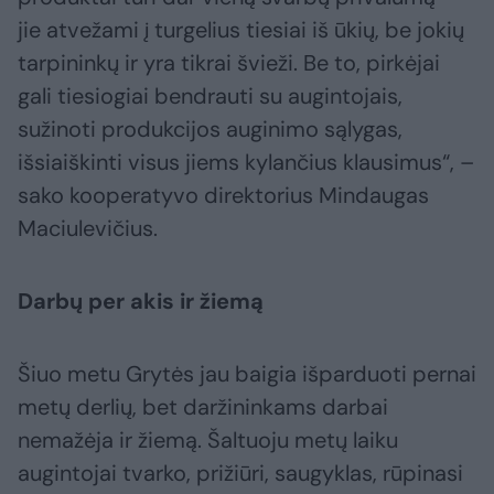
jie atvežami į turgelius tiesiai iš ūkių, be jokių
tarpininkų ir yra tikrai švieži. Be to, pirkėjai
gali tiesiogiai bendrauti su augintojais,
sužinoti produkcijos auginimo sąlygas,
išsiaiškinti visus jiems kylančius klausimus“, –
sako kooperatyvo direktorius Mindaugas
Maciulevičius.
Darbų per akis ir žiemą
Šiuo metu Grytės jau baigia išparduoti pernai
metų derlių, bet daržininkams darbai
nemažėja ir žiemą. Šaltuoju metų laiku
augintojai tvarko, prižiūri, saugyklas, rūpinasi