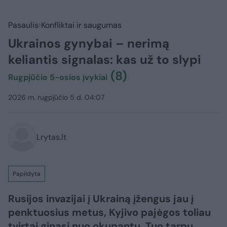
Pasaulis
Konfliktai ir saugumas
Ukrainos gynybai – nerimą
keliantis signalas: kas už to slypi
(8)
Rugpjūčio 5-osios įvykiai
2026 m. rugpjūčio 5 d. 04:07
Lrytas.lt
Papildyta
Rusijos invazijai į Ukrainą įžengus jau į
penktuosius metus, Kyjivo pajėgos toliau
tvirtai ginasi nuo okupantų. Tuo tarpu