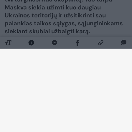
Maskva siekia užimti kuo daugiau
Ukrainos teritorijų ir užsitikrinti sau
palankias taikos sąlygas, sąjungininkams
siekiant skubiai užbaigti karą.​​​​​​​​​​​​​​​​​​​​​​​​​​
Daugiau nuotraukų (75)