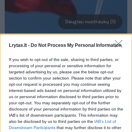
Daugiau nuotraukų (1)
ES, nepaisydama milijardinių nuostolių vietos
Lrytas.lt -
Do Not Process My Personal Information
įmonėms, pastarąjį kartą ekonomines
If you wish to opt-out of the sale, sharing to third parties, or
sankcijas Rusijai pratęsė iki 2016 metų sausio
processing of your personal or sensitive information for
31 dienos. Tada kartu buvo nuspręsta
targeted advertising by us, please use the below opt-out
section to confirm your selection. Please note that after your
prekybos ir investicijų ribojimus atšaukti tik
opt-out request is processed you may continue seeing
tuomet, kai bus visiškai įgyvendinti Minsko
interest-based ads based on personal information utilized by
us or personal information disclosed to third parties prior to
taikos plano susitarimai dėl Ukrainos
your opt-out. You may separately opt-out of the further
konflikto sureguliavimo. Tačiau tai kol kas
disclosure of your personal information by third parties on the
nepadaryta.
IAB’s list of downstream participants. This information may
also be disclosed by us to third parties on the
IAB’s List of
Downstream Participants
that may further disclose it to other