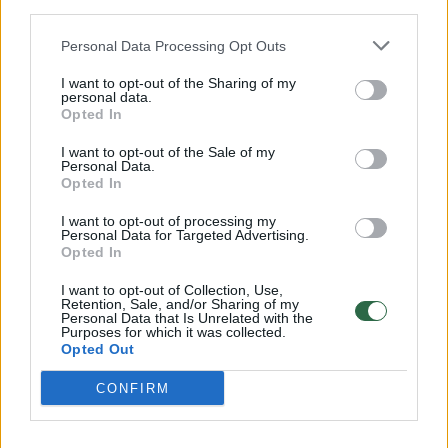
third parties.
ES ekonomines sankcijas Rusijai paskelbė po
MH17 reisu skridusio keleivinio lėktuvo
Personal Data Processing Opt Outs
numušimo virš Ukrainos 2014 metų liepą. Jos,
I want to opt-out of the Sharing of my
personal data.
be kita ko, nukreiptos prieš Rusijos
Opted In
valstybinius bankus, ginkluotės prekių
I want to opt-out of the Sale of my
importą ir eksportą, taip pat svarbią Rusijos
Personal Data.
Opted In
naftos ir dujų pramonę.
I want to opt-out of processing my
Personal Data for Targeted Advertising.
Opted In
sankcijos
Rusija
Europos Sajunga
Rodyti daugiau žymių
I want to opt-out of Collection, Use,
Retention, Sale, and/or Sharing of my
Personal Data that Is Unrelated with the
Purposes for which it was collected.
Opted Out
Komentuoti po šiuo straipsniu
CONFIRM
Komentuoti gali tik Lrytas registruoti vartotojai.
Prisijunkite prie registruotų vartotojų