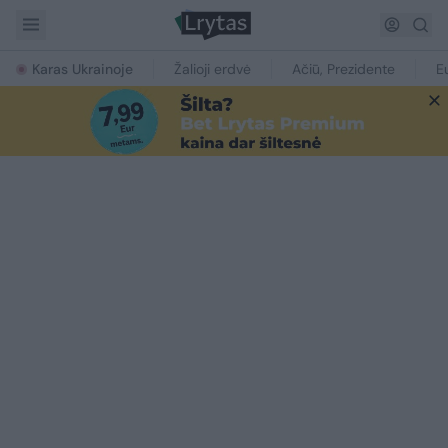
Karas Ukrainoje
Žalioji erdvė
Ačiū, Prezidente
E