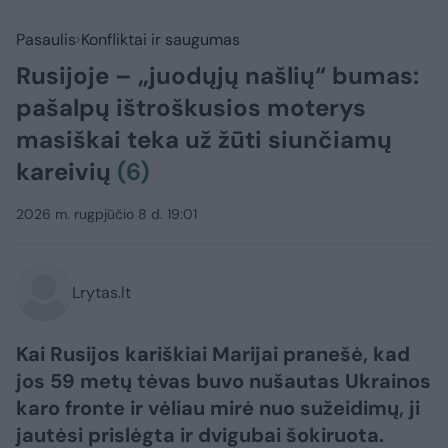
Pasaulis
Konfliktai ir saugumas
Rusijoje – „juodųjų našlių“ bumas:
pašalpų ištroškusios moterys
masiškai teka už žūti siunčiamų
kareivių
(6)
2026 m. rugpjūčio 8 d. 19:01
Lrytas.lt
Kai Rusijos kariškiai Marijai pranešė, kad
jos 59 metų tėvas buvo nušautas Ukrainos
karo fronte ir vėliau mirė nuo sužeidimų, ji
jautėsi prislėgta ir dvigubai šokiruota.