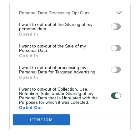
third parties.
Personal Data Processing Opt Outs
Už šį nusikaltimą gresia iki 10 metų laisvės
I want to opt-out of the Sharing of my
atėmimo. Pasak KaPo vadovo, suimtas
personal data.
Opted In
įtariamasis yra Rusijos pilietis. Agentūra
I want to opt-out of the Sale of my
atsisakė nurodyti, ar šis asmuo turėjo leidimą
Personal Data.
gyventi Estijoje.
Opted In
I want to opt-out of processing my
Personal Data for Targeted Advertising.
Opted In
šnipas
Rusijos vyriausioji žvalgybos valdyba (GRU)
Estija
I want to opt-out of Collection, Use,
Retention, Sale, and/or Sharing of my
Personal Data that Is Unrelated with the
Purposes for which it was collected.
Opted Out
Komentuoti po šiuo straipsniu
CONFIRM
Komentuoti gali tik Lrytas registruoti vartotojai.
Prisijunkite prie registruotų vartotojų