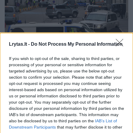
Lrytas.lt -
Do Not Process My Personal Information
If you wish to opt-out of the sale, sharing to third parties, or
Daugiau nuotraukų (1)
processing of your personal or sensitive information for
targeted advertising by us, please use the below opt-out
section to confirm your selection. Please note that after your
opt-out request is processed you may continue seeing
Per 2016-ųjų metinės ataskaitos pristatymą
interest-based ads based on personal information utilized by
A.Sinisalu sakė, kad įtariamas GRU šnipas
us or personal information disclosed to third parties prior to
your opt-out. You may separately opt-out of the further
buvo sučiuptas sausio 9-ąją; jam pateikti
disclosure of your personal information by third parties on the
kaltinimai veikla, nukreipta prieš Estijos
IAB’s list of downstream participants. This information may
also be disclosed by us to third parties on the
IAB’s List of
nepriklausomybę, suverenumą ir teritorinį
Downstream Participants
that may further disclose it to other
vientisumą.