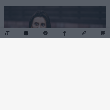
Daugiau nuotraukų (1)
Ji ne tik nežinojo, kad jos tėvas Jurijus įstojo į
kariuomenę, bet ir nebuvo informuota, jog jis
vedė likus vos dviem dienoms iki išsiuntimo į
kovos veiksmus.