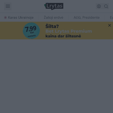
Karas Ukrainoje
Žalioji erdvė
Ačiū, Prezidente
E