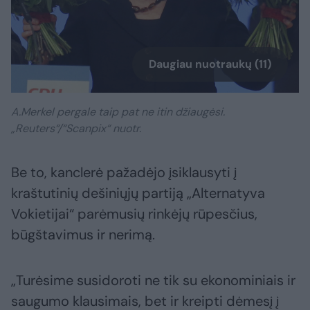
Daugiau nuotraukų (11)
A.Merkel pergale taip pat ne itin džiaugėsi.
„Reuters“/“Scanpix“ nuotr.
Be to, kanclerė pažadėjo įsiklausyti į
kraštutinių dešiniųjų partiją „Alternatyva
Vokietijai“ parėmusių rinkėjų rūpesčius,
būgštavimus ir nerimą.
„Turėsime susidoroti ne tik su ekonominiais ir
saugumo klausimais, bet ir kreipti dėmesį į