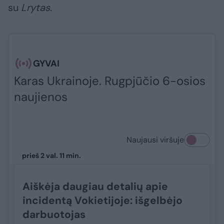
su
Lrytas
.​​​
GYVAI
Karas Ukrainoje. Rugpjūčio 6-osios
naujienos
Naujausi viršuje
prieš 2 val. 11 min.
Aiškėja daugiau detalių apie
incidentą Vokietijoje: išgelbėjo
darbuotojas