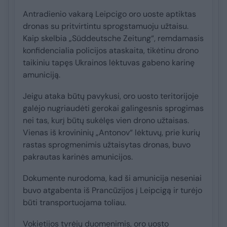
Antradienio vakarą Leipcigo oro uoste aptiktas
dronas su pritvirtintu sprogstamuoju užtaisu.
Kaip skelbia „Süddeutsche Zeitung“, remdamasis
konfidencialia policijos ataskaita, tikėtinu drono
taikiniu tapęs Ukrainos lėktuvas gabeno karinę
amuniciją.
Jeigu ataka būtų pavykusi, oro uosto teritorijoje
galėjo nugriaudėti gerokai galingesnis sprogimas
nei tas, kurį būtų sukėlęs vien drono užtaisas.
Vienas iš krovininių „Antonov“ lėktuvų, prie kurių
rastas sprogmenimis užtaisytas dronas, buvo
pakrautas karinės amunicijos.
Dokumente nurodoma, kad ši amunicija neseniai
buvo atgabenta iš Prancūzijos į Leipcigą ir turėjo
būti transportuojama toliau.
Vokietijos tyrėjų duomenimis, oro uosto