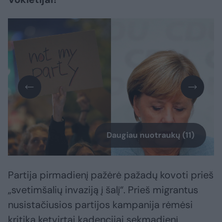
Daugiau nuotraukų (11)
Partija pirmadienį pažėrė pažadų kovoti prieš
„svetimšalių invaziją į šalį“. Prieš migrantus
nusistačiusios partijos kampanija rėmėsi
kritika ketvirtai kadencijai sekmadienį