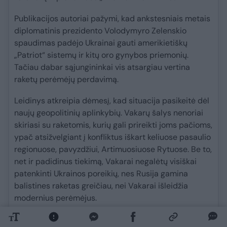
Publikacijos autoriai pažymi, kad ankstesniais metais
diplomatinis prezidento Volodymyro Zelenskio
spaudimas padėjo Ukrainai gauti amerikietiškų
„Patriot“ sistemų ir kitų oro gynybos priemonių.
Tačiau dabar sąjungininkai vis atsargiau vertina
raketų perėmėjų perdavimą.
Leidinys atkreipia dėmesį, kad situacija pasikeitė dėl
naujų geopolitinių aplinkybių. Vakarų šalys nenoriai
skiriasi su raketomis, kurių gali prireikti joms pačioms,
ypač atsižvelgiant į konfliktus iškart keliuose pasaulio
regionuose, pavyzdžiui, Artimuosiuose Rytuose. Be to,
net ir padidinus tiekimą, Vakarai negalėtų visiškai
patenkinti Ukrainos poreikių, nes Rusija gamina
balistines raketas greičiau, nei Vakarai išleidžia
modernius perėmėjus.
„The New York Times“ skaičiavimais, remiantis