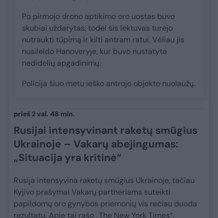
Po pirmojo drono aptikimo oro uostas buvo
skubiai uždarytas, todėl šis lėktuvas turėjo
nutraukti tūpimą ir kilti antram ratui. Vėliau jis
nusileido Hanoveryje, kur buvo nustatyta
nedidelių apgadinimų.
Policija šiuo metu ieško antrojo objekto nuolaužų.
prieš 2 val. 48 min.
Rusijai intensyvinant raketų smūgius
Ukrainoje – Vakarų abejingumas:
„Situacija yra kritinė“
Rusija intensyvina raketų smūgius Ukrainoje, tačiau
Kyjivo prašymai Vakarų partneriams suteikti
papildomų oro gynybos priemonių vis rečiau duoda
rezultatų. Apie tai rašo „The New York Times“.