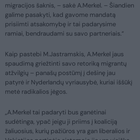
migracijos šaknis, – sakė A.Merkel. – Šiandien
galime pasakyti, kad gavome mandatą
prisiimti atsakomybę ir tai padarysime
ramiai, bendraudami su savo partneriais.“
Kaip pastebi M.Jastramskis, A.Merkel jaus
spaudimą griežtinti savo retoriką migrantų
atžvilgių – panašų postūmį į dešinę jau
patyrė ir Nyderlandų vyriausybė, kuriai iššūkį
metė radikalios jėgos.
„A.Merkel tai padaryti bus ganėtinai
sudėtinga, ypač jeigu ji priims į koaliciją
žaliuosius, kurių pažiūros yra gan liberalios ir