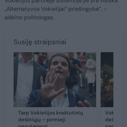
Vokietijos partinėje sistemoje jie yra visiška
„Alternatyvos Vokietijai“ priešingybė“, –
aiškino politologas.
Susiję straipsniai
Tarp Vokietijos kraštutinių
Vokiečia
dešiniųjų – pirmieji
dešiniųj
nesutarimai
parlame