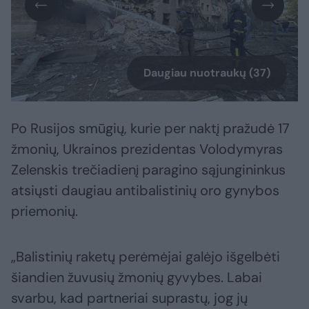
Daugiau nuotraukų (37)
Po Rusijos smūgių, kurie per naktį pražudė 17
žmonių, Ukrainos prezidentas Volodymyras
Zelenskis trečiadienį paragino sąjungininkus
atsiųsti daugiau antibalistinių oro gynybos
priemonių.
„Balistinių raketų perėmėjai galėjo išgelbėti
šiandien žuvusių žmonių gyvybes. Labai
svarbu, kad partneriai suprastų, jog jų