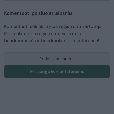
Komentuoti po šiuo straipsniu
Komentuoti gali tik Lrytas registruoti vartotojai.
Prisijunkite prie registruotų vartotojų
bendruomenės ir bendraukite komentaruose!
Rodyti komentarus
Prisijungti komentatoriams