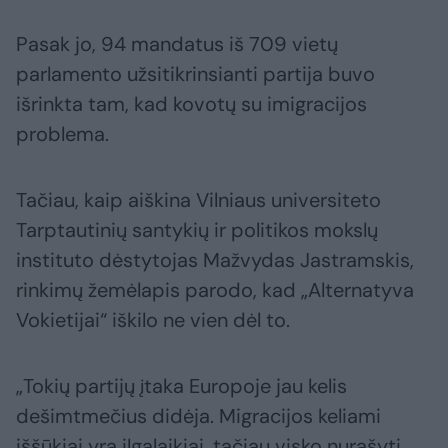
Pasak jo, 94 mandatus iš 709 vietų
parlamento užsitikrinsianti partija buvo
išrinkta tam, kad kovotų su imigracijos
problema.
Tačiau, kaip aiškina Vilniaus universiteto
Tarptautinių santykių ir politikos mokslų
instituto dėstytojas Mažvydas Jastramskis,
rinkimų žemėlapis parodo, kad „Alternatyva
Vokietijai“ iškilo ne vien dėl to.
„Tokių partijų įtaka Europoje jau kelis
dešimtmečius didėja. Migracijos keliami
iššūkiai yra ilgalaikiai, tačiau visko nurašyti