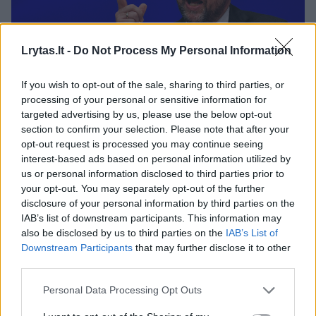
Lrytas.lt -
Do Not Process My Personal Information
Daugiau nuotraukų (11)
If you wish to opt-out of the sale, sharing to third parties, or
processing of your personal or sensitive information for
targeted advertising by us, please use the below opt-out
M.Schulzo socialdemokratai pelnė mažiau vietų nei
section to confirm your selection. Please note that after your
anksčiau.
opt-out request is processed you may continue seeing
AFP/
interest-based ads based on personal information utilized by
us or personal information disclosed to third parties prior to
your opt-out. You may separately opt-out of the further
Iš kur toks slydimas žemyn? M.Jastramskis
disclosure of your personal information by third parties on the
IAB’s list of downstream participants. This information may
aiškina, kad dėl to kaltas neaiškus
also be disclosed by us to third parties on the
IAB’s List of
socialdemokratų vaidmuo politikoje.
Downstream Participants
that may further disclose it to other
third parties.
„Socialdemokratai buvo jaunesnieji koalicijos
Personal Data Processing Opt Outs
partneriai. O A.Merkel partiečiai Vokietijos