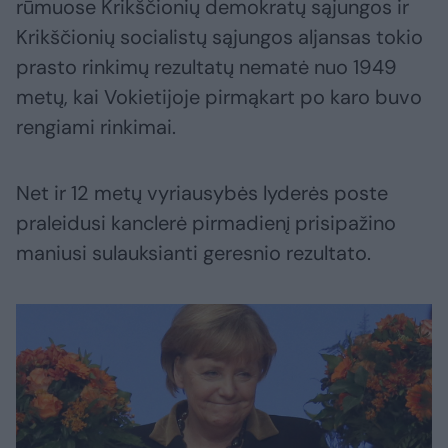
rūmuose Krikščionių demokratų sąjungos ir
Krikščionių socialistų sąjungos aljansas tokio
prasto rinkimų rezultatų nematė nuo 1949
metų, kai Vokietijoje pirmąkart po karo buvo
rengiami rinkimai.
Net ir 12 metų vyriausybės lyderės poste
praleidusi kanclerė pirmadienį prisipažino
maniusi sulauksianti geresnio rezultato.