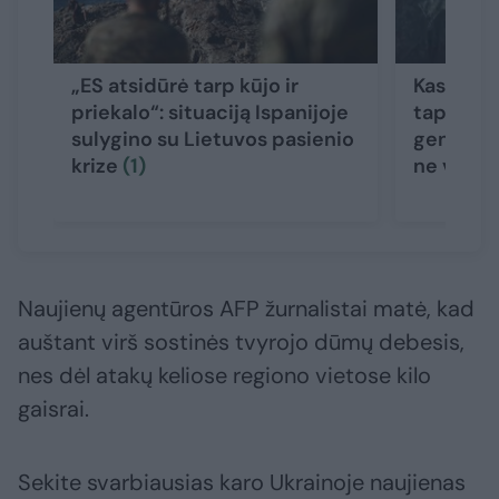
„ES atsidūrė tarp kūjo ir
Kas yra 
priekalo“: situaciją Ispanijoje
tapęs ži
sulygino su Lietuvos pasienio
generola
krize
(1)
ne vieni
Naujienų agentūros AFP žurnalistai matė, kad
auštant virš sostinės tvyrojo dūmų debesis,
nes dėl atakų keliose regiono vietose kilo
gaisrai.
Sekite svarbiausias karo Ukrainoje naujienas