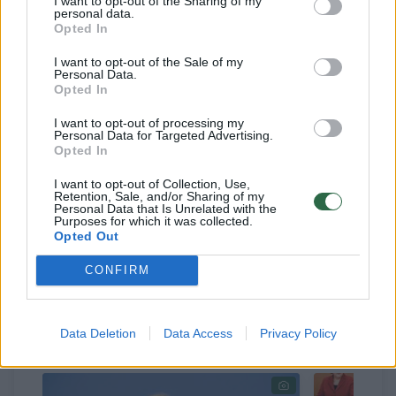
I want to opt-out of the Sharing of my
personal data.
elektorato yra laikomi kompetentingais
Opted In
politikais, gebančiais administruoti šalies
I want to opt-out of the Sale of my
ekonomiką.
Personal Data.
Opted In
I want to opt-out of processing my
Vokietijos ekonomika pastaraisiais metais
Personal Data for Targeted Advertising.
Opted In
gan stipriai auga, o žmonių gyvenimas gerėja.
Natūraliai dėl to atsakomybę prisiima
I want to opt-out of Collection, Use,
Retention, Sale, and/or Sharing of my
krikščionys demokratai, o socialdemokratų
Personal Data that Is Unrelated with the
Purposes for which it was collected.
vaidmuo lieka neaiškus – jie nei opozicija, nei
Opted Out
koalicijos dalis“, – teigė politologas.
CONFIRM
Data Deletion
Data Access
Privacy Policy
Susiję straipsniai