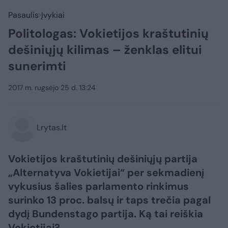
Pasaulis
Įvykiai
Politologas: Vokietijos kraštutinių
dešiniųjų kilimas – ženklas elitui
sunerimti
2017 m. rugsėjo 25 d. 13:24
Lrytas.lt
Vokietijos kraštutinių dešiniųjų partija
„Alternatyva Vokietijai“ per sekmadienį
vykusius šalies parlamento rinkimus
surinko 13 proc. balsų ir taps trečia pagal
dydį Bundenstago partija. Ką tai reiškia
Vokietijai?