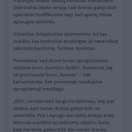
Vokietijos vidaus reikalų ministras Alexanderis
Dobrindtas iškėlė versiją, kad dronas galėjo būti
specialiai modifikuotas taip, kad apeitų tokias
apsaugos sistemas.
Vokietijos žiniasklaidos duomenimis, kol kas
neaišku, kas konkrečiai atsakingas už nepavykusį
sabotažo bandymą. Tyrimas tęsiamas.
Pranešama, kad drone buvęs sprogstamasis
užtaisas buvo „kumščio dydžio“. Bustatyta, jog
tai greičiausiai buvo „Semtex“ – tiek
kariuomenėje, tiek pramonėje naudojama
sprogstamoji medžiaga.
„Bild“, remdamasis saugumo šaltiniais, taip pat
skelbia, kad rastas dronas galėjo būti ne
vienintelis. Prie Leipcigo oro uosto artėjęs kitas
lėktuvas susidūrė su nežinomu objektu, kuris,
kaip įtariama, galėjo būti dar vienas dronas.