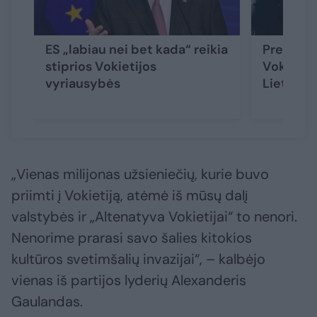
ES „labiau nei bet kada“ reikia
Preziden
stiprios Vokietijos
Vokietija
vyriausybės
Lietuvos
„Vienas milijonas užsieniečių, kurie buvo
priimti į Vokietiją, atėmė iš mūsų dalį
valstybės ir „Altenatyva Vokietijai“ to nenori.
Nenorime prarasi savo šalies kitokios
kultūros svetimšalių invazijai“, – kalbėjo
vienas iš partijos lyderių Alexanderis
Gaulandas.