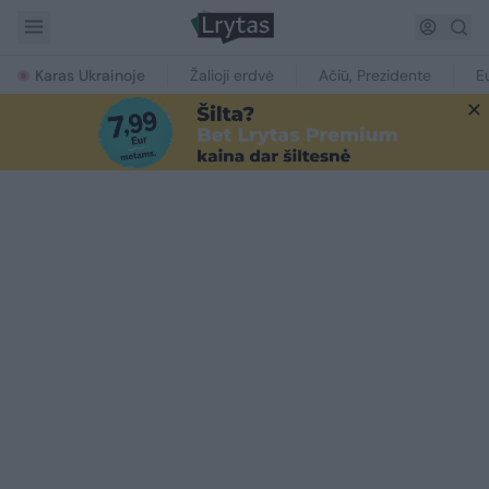
Karas Ukrainoje
Žalioji erdvė
Ačiū, Prezidente
E