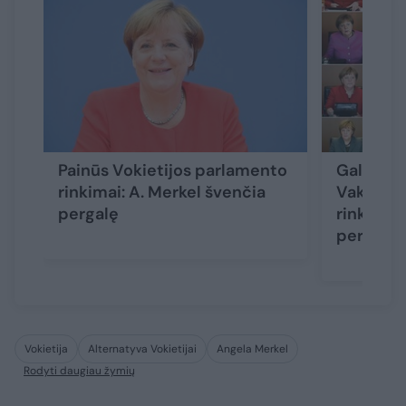
Painūs Vokietijos parlamento
Galingia
rinkimai: A. Merkel švenčia
Vakaruos
pergalę
rinkimuos
pergalės 
Vokietija
Alternatyva Vokietijai
Angela Merkel
Rodyti daugiau žymių