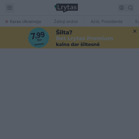
Karas Ukrainoje
Žalioji erdvė
Ačiū, Prezidente
E