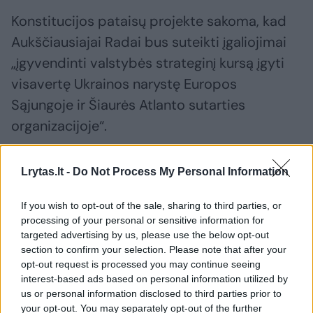
Konstitucijos pataisų projekte sakoma, kad
Aukščiausiajai Radai bus suteikti įgaliojimai
„įgyvendinti valstybės strateginį kursą įgyti
visavertę Ukrainos narystę Europos
Sąjungoje ir Šiaurės Atlanto sutarties
organizacijoje“.
Šalies prezidentas taps šio strateginio kurso
Lrytas.lt -
Do Not Process My Personal Information
garantu, o vyriausybė turės užtikrinti jo
If you wish to opt-out of the sale, sharing to third parties, or
įgyvendinimą.
processing of your personal or sensitive information for
targeted advertising by us, please use the below opt-out
section to confirm your selection. Please note that after your
Be kita ko, į pagrindinio šalies įstatymo
opt-out request is processed you may continue seeing
preambulę bus įtrauktos nuostatos, kad
interest-based ads based on personal information utilized by
us or personal information disclosed to third parties prior to
Aukščiausioji Rada „patvirtina Ukrainos
your opt-out. You may separately opt-out of the further