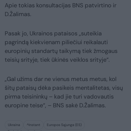
Apie tokias konsultacijas BNS patvirtino ir
D.Žalimas.
Pasak jo, Ukrainos pataisos „suteikia
pagrindą kiekvienam piliečiui reikalauti
europinių standartų taikymą tiek žmogaus
teisių srityje, tiek ūkinės veiklos srityje“.
„Gal užims dar ne vienus metus metus, kol
šitų pataisų dėka pasikeis mentalitetas, visų
pirma teisininkų – kad jie turi vadovautis
europine teise“, – BNS sakė D.Žalimas.
Ukraina
^Instant
Europos Sąjunga (ES)