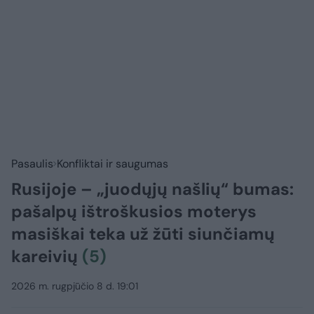
Pasaulis
Konfliktai ir saugumas
Rusijoje – „juodųjų našlių“ bumas:
pašalpų ištroškusios moterys
masiškai teka už žūti siunčiamų
kareivių
(5)
2026 m. rugpjūčio 8 d. 19:01