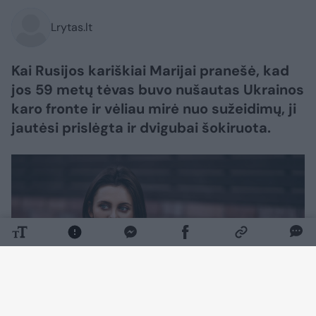
Lrytas.lt
Kai Rusijos kariškiai Marijai pranešė, kad
jos 59 metų tėvas buvo nušautas Ukrainos
karo fronte ir vėliau mirė nuo sužeidimų, ji
jautėsi prislėgta ir dvigubai šokiruota.