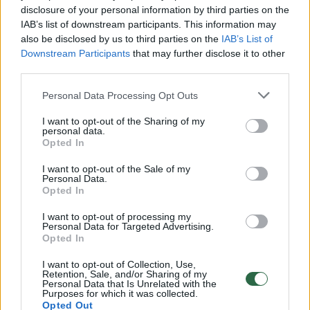
tautos europinę tapatybę ir Ukrainos
disclosure of your personal information by third parties on the
IAB’s list of downstream participants. This information may
europinio bei euroatlantinio kurso
also be disclosed by us to third parties on the
IAB’s List of
nekeičiamumą“.
Downstream Participants
that may further disclose it to other
third parties.
Iš konstitucijos taip pat bus pašalinta norma,
Personal Data Processing Opt Outs
kad „Ukrainos teritorijoje esančių karinių
I want to opt-out of the Sharing of my
personal data.
bazių naudojimas laikinam užsienio karinių
Opted In
formuočių buvimui įmanomas nuomos
I want to opt-out of the Sale of my
sąlygomis remiantis tvarka, nustatyta
Personal Data.
Opted In
Ukrainos tarptautiniais susitarimais,
I want to opt-out of processing my
ratifikuotais Aukščiausiosios Rados“.
Personal Data for Targeted Advertising.
Opted In
Anksčiau Rusijos Juodosios jūros laivynas,
I want to opt-out of Collection, Use,
Retention, Sale, and/or Sharing of my
Personal Data that Is Unrelated with the
pagal susitarimą su Ukraina, bazavosi
Purposes for which it was collected.
Opted Out
Sevastopolio uostamiestyje Krymo