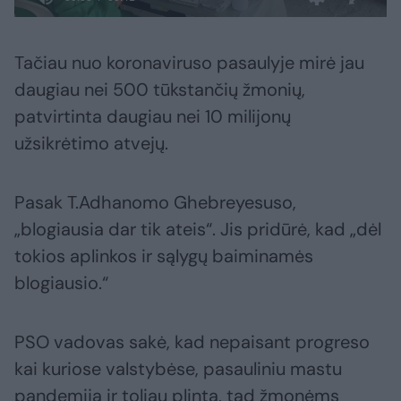
Tačiau nuo koronaviruso pasaulyje mirė jau
daugiau nei 500 tūkstančių žmonių,
patvirtinta daugiau nei 10 milijonų
užsikrėtimo atvejų.
Pasak T.Adhanomo Ghebreyesuso,
„blogiausia dar tik ateis“. Jis pridūrė, kad „dėl
tokios aplinkos ir sąlygų baiminamės
blogiausio.“
PSO vadovas sakė, kad nepaisant progreso
kai kuriose valstybėse, pasauliniu mastu
pandemija ir toliau plinta, tad žmonėms