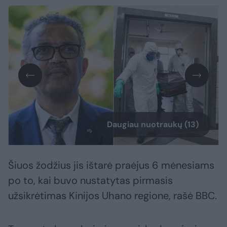
Daugiau nuotraukų (13)
Šiuos žodžius jis ištarė praėjus 6 mėnesiams
po to, kai buvo nustatytas pirmasis
užsikrėtimas Kinijos Uhano regione, rašė BBC.