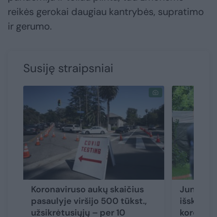
reikės gerokai daugiau kantrybės, supratimo
ir gerumo.
Susiję straipsniai
Koronaviruso aukų skaičius
Jungtinė
pasaulyje viršijo 500 tūkst.,
išskirtinį
užsikrėtusiųjų – per 10
koronavir