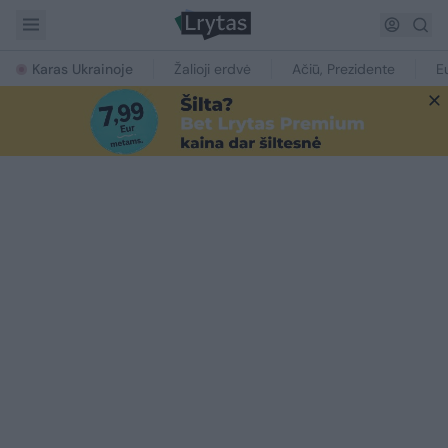
Karas Ukrainoje
Žalioji erdvė
Ačiū, Prezidente
E