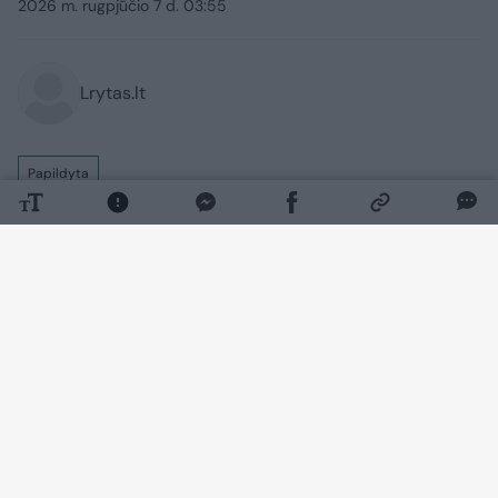
2026 m. rugpjūčio 7 d. 03:55
Lrytas.lt
Papildyta
Rusijos invazijai į Ukrainą įžengus jau į
penktuosius metus, Kyjivo pajėgos toliau
tvirtai ginasi nuo okupantų. Tuo tarpu
Maskva siekia užimti kuo daugiau
Ukrainos teritorijų ir užsitikrinti sau
palankias taikos sąlygas, sąjungininkams
siekiant skubiai užbaigti karą.​​​​​​​​​​​​​​​​​​​​​​​​​​​