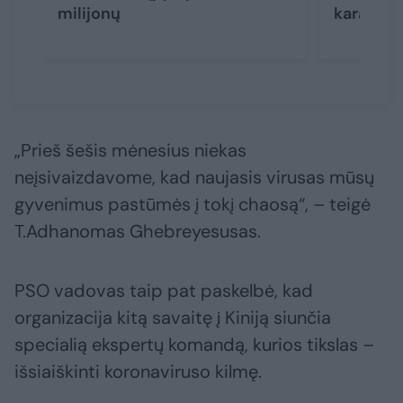
milijonų
karantin
„Prieš šešis mėnesius niekas
neįsivaizdavome, kad naujasis virusas mūsų
gyvenimus pastūmės į tokį chaosą“, – teigė
T.Adhanomas Ghebreyesusas.
PSO vadovas taip pat paskelbė, kad
organizacija kitą savaitę į Kiniją siunčia
specialią ekspertų komandą, kurios tikslas –
išsiaiškinti koronaviruso kilmę.