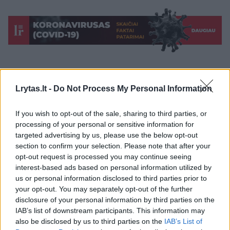
koronavirusas (Uhano virusas)
Lrytas.lt -
Do Not Process My Personal Information
Pasaulio sveikatos organizacija (PSO)
^Instant
Rodyti daugiau žymių
If you wish to opt-out of the sale, sharing to third parties, or
processing of your personal or sensitive information for
targeted advertising by us, please use the below opt-out
section to confirm your selection. Please note that after your
Komentuoti po šiuo straipsniu
opt-out request is processed you may continue seeing
interest-based ads based on personal information utilized by
Komentuoti gali tik Lrytas registruoti vartotojai.
us or personal information disclosed to third parties prior to
your opt-out. You may separately opt-out of the further
Prisijunkite prie registruotų vartotojų
disclosure of your personal information by third parties on the
bendruomenės ir bendraukite komentaruose!
IAB’s list of downstream participants. This information may
also be disclosed by us to third parties on the
IAB’s List of