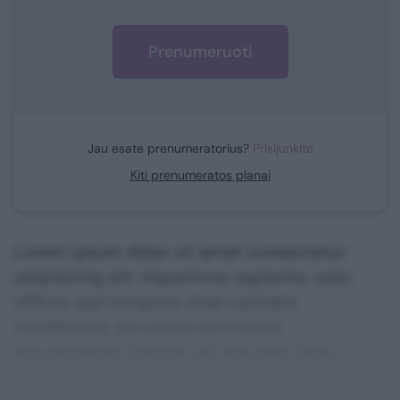
Prenumeruoti
Jau esate prenumeratorius?
Prisijunkite
Kiti prenumeratos planai
Lorem ipsum dolor sit amet consectetur
adipisicing elit. Asperiores sapiente, odio
officiis sed tempore vitae veritatis
repellendus, ad saepe architecto
repudiandae corrupti sit non error illum
consequuntur adipisci dignissimos maxime.