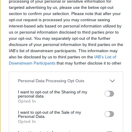
processing of your personal or sensitive information for
targeted advertising by us, please use the below opt-out
section to confirm your selection. Please note that after your
Ministerija nurodė, kad iš naujai nustatytų
opt-out request is processed you may continue seeing
užsikrėtimo atvejų 259 buvo užregistruoti
interest-based ads based on personal information utilized by
us or personal information disclosed to third parties prior to
pietiniame Silezijos anglių kasybos regione,
your opt-out. You may separately opt-out of the further
kur liga išplito tarp vietos kasyklų darbininkų.
disclosure of your personal information by third parties on the
IAB’s list of downstream participants. This information may
also be disclosed by us to third parties on the
IAB’s List of
Išvakarėse šalyje buvo patvirtinta 726 nauji
Downstream Participants
that may further disclose it to other
third parties.
COVID-19 atvejai, o dieną prieš – 640.
Personal Data Processing Opt Outs
Penktadienį ryte Lenkijos ligoninėse
I want to opt-out of the Sharing of my
personal data.
tebebuvo gydomi 1 928 koronavirusu
Opted In
užsikrėtę pacientai; 73 iš jų reikalingas
I want to opt-out of the Sale of my
Personal Data.
dirbtinis plaučių ventiliavimas.
Opted In