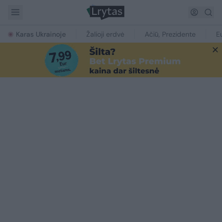
Karas Ukrainoje
Žalioji erdvė
Ačiū, Prezidente
E