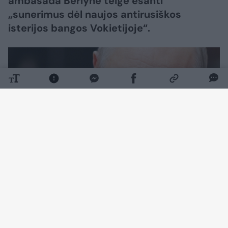
ambasada Berlyne teigė esanti
„sunerimus dėl naujos antirusiškos
isterijos bangos Vokietijoje“.
Daugiau nuotraukų (5)
Spėliojimai dėl Rusijos bandymo įvykdyti
išpuolį yra „sufabrikuota provokacija, kuri