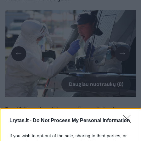
Daugiau nuotraukų (8)
Dar 13 žmonių mirė, nurodė pareigūnai.
Lrytas.lt -
Do Not Process My Personal Information
Bendras šalyje patvirtintų COVID-19 atvejų
If you wish to opt-out of the sale, sharing to third parties, or
skaičius išaugo iki 50 324, mirčių – iki 1 787.