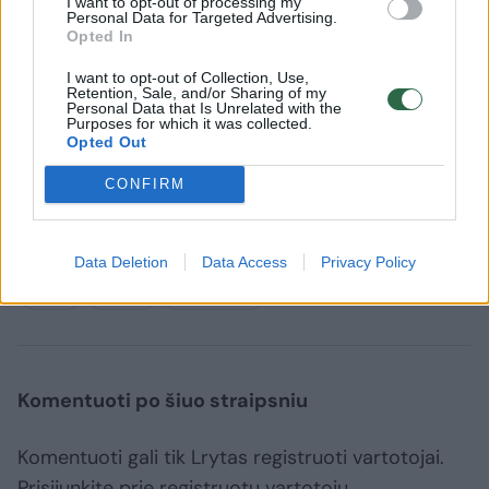
I want to opt-out of processing my
Personal Data for Targeted Advertising.
Bendras pasveikusiųjų skaičius padidėjo iki
Opted In
36 041, pridūrė Sveikatos apsaugos
I want to opt-out of Collection, Use,
ministerija.
Retention, Sale, and/or Sharing of my
Personal Data that Is Unrelated with the
Purposes for which it was collected.
Opted Out
CONFIRM
Data Deletion
Data Access
Privacy Policy
Lenkija
^Instant
koronavirusas
Rodyti daugiau žymių
Komentuoti po šiuo straipsniu
Komentuoti gali tik Lrytas registruoti vartotojai.
Prisijunkite prie registruotų vartotojų