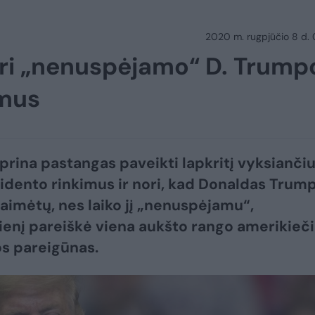
2020 m. rugpjūčio 8 d.
ori „nenuspėjamo“ D. Trump
imus
tiprina pastangas paveikti lapkritį vyksianči
idento rinkimus ir nori, kad Donaldas Trum
laimėtų, nes laiko jį „nenuspėjamu“,
enį pareiškė viena aukšto rango amerikieč
s pareigūnas.