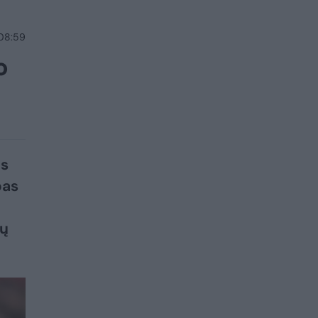
 08:59
o
us
pas
ių