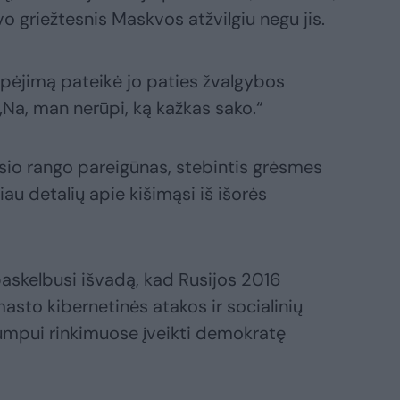
o griežtesnis Maskvos atžvilgiu negu jis.
spėjimą pateikė jo paties žvalgybos
„Na, man nerūpi, ką kažkas sako.“
usio rango pareigūnas, stebintis grėsmes
au detalių apie kišimąsi iš išorės
askelbusi išvadą, kad Rusijos 2016
asto kibernetinės atakos ir socialinių
rumpui rinkimuose įveikti demokratę