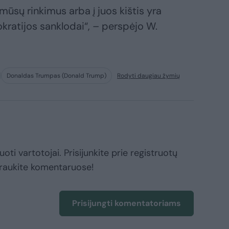
ūsų rinkimus arba į juos kištis yra
ratijos sanklodai“, – perspėjo W.
Donaldas Trumpas (Donald Trump)
Rodyti daugiau žymių
oti vartotojai. Prisijunkite prie registruotų
raukite komentaruose!
Prisijungti komentatoriams