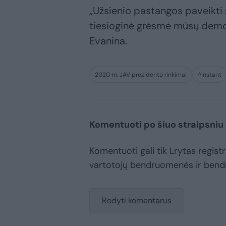
„Užsienio pastangos paveikti m
tiesioginė grėsmė mūsų demok
Evanina.
2020 m. JAV prezidento rinkimai
^Instant
Komentuoti po šiuo straipsniu
Komentuoti gali tik Lrytas registru
vartotojų bendruomenės ir bend
Rodyti komentarus