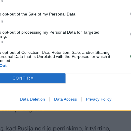
d Iranas naudojasi per socialinius tinklus
In
kad suskaldytų JAV visuomenę ir pakenktų
o opt-out of the Sale of my Personal Data.
išasi, siekdama pakenkti D. Trumpo
In
kampanijai.
to opt-out of processing my Personal Data for Targeted
ing.
In
emonių, pirmiausiai kad apjuodintų buvusį
o opt-out of Collection, Use, Retention, Sale, and/or Sharing
ą ji laiko antirusišku „isteblišmentu“, –
ersonal Data that Is Unrelated with the Purposes for which it
lected.
Out
CONFIRM
iką jo atžvilgiu, kai jis buvo
menį [Baracko] Obamos administracijos
pat už jos palaikymą antiputiniškai
Data Deletion
Data Access
Privacy Policy
iškino pareigūnas.
kad Rusija nori jo perrinkimo, ir tvirtino,