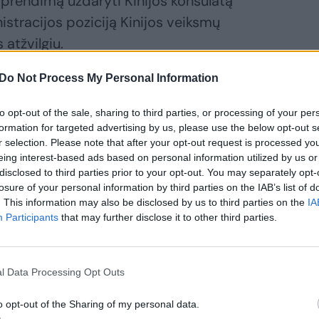
prendimą uždaryti Kinijos konsulatą
istracijos poziciją Kinijos veiksmų
 atžvilgiu.
Do Not Process My Personal Information
 šios pastangos gali paveikti
nstatavo W. Evanina.
to opt-out of the sale, sharing to third parties, or processing of your per
formation for targeted advertising by us, please use the below opt-out s
r selection. Please note that after your opt-out request is processed y
arė perspėjimui, kad Pekinas jį laiko
eing interest-based ads based on personal information utilized by us or
disclosed to third parties prior to your opt-out. You may separately opt-
losure of your personal information by third parties on the IAB’s list of
. This information may also be disclosed by us to third parties on the
IA
Participants
that may further disclose it to other third parties.
 kuriuose Donaldas Trumpas pralaimėtų
prezidentas. – Jie svajotų, kad mūsų šalis
l Data Processing Opt Outs
o opt-out of the Sharing of my personal data.