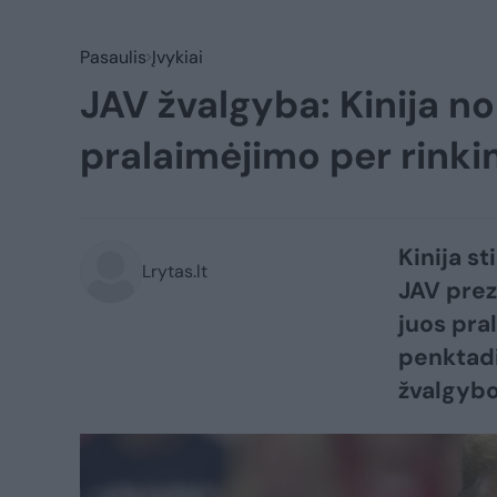
Pasaulis
Įvykiai
JAV žvalgyba: Kinija n
pralaimėjimo per rink
Kinija s
Lrytas.lt
JAV prez
juos pra
penktadi
žvalgybo