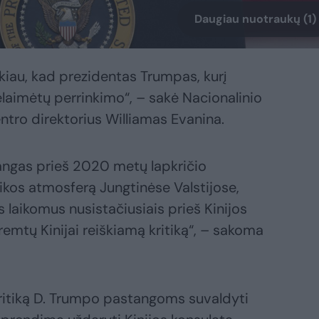
Daugiau nuotraukų (1)
nkiau, kad prezidentas Trumpas, kurį
laimėtų perrinkimo“, – sakė Nacionalinio
tro direktorius Williamas Evanina.
tangas prieš 2020 metų lapkričio
tikos atmosferą Jungtinėse Valstijose,
s laikomus nusistačiusiais prieš Kinijos
tremtų Kinijai reiškiamą kritiką“, – sakoma
 kritiką D. Trumpo pastangoms suvaldyti