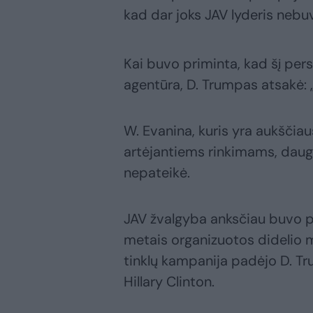
kad dar joks JAV lyderis nebuv
Kai buvo priminta, kad šį per
agentūra, D. Trumpas atsakė: 
W. Evanina, kuris yra aukščia
artėjantiems rinkimams, daugi
nepateikė.
JAV žvalgyba anksčiau buvo p
metais organizuotos didelio m
tinklų kampanija padėjo D. T
Hillary Clinton.