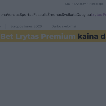
Orai
Lrytas.tv
Horoskopai
iena
Verslas
Sportas
Pasaulis
Žmonės
Sveikata
Daugiau
Lrytas 
e
Europos burės 2026
Darbo skelbimai