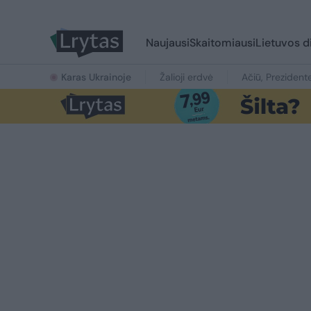
Naujausi
Skaitomiausi
Lietuvos d
Karas Ukrainoje
Žalioji erdvė
Ačiū, Prezident