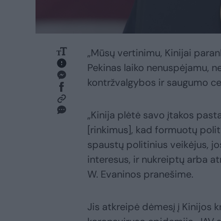
„Mūsų vertinimu, Kinijai para
Pekinas laiko nenuspėjamu, ne
kontržvalgybos ir saugumo cen
„Kinija plėtė savo įtakos pas
[rinkimus], kad formuotų poli
spaustų politinius veikėjus, jo
interesus, ir nukreiptų arba a
W. Evaninos pranešime.
Jis atkreipė dėmesį į Kinijos