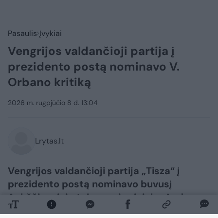
Pasaulis
Įvykiai
Vengrijos valdančioji partija į
prezidento postą nominavo V.
Orbano kritiką
2026 m. rugpjūčio 8 d. 13:04
Lrytas.lt
Vengrijos valdančioji partija „Tisza“ į
prezidento postą nominavo buvusį
Aukščiausiojo teismo pirmininką Andrasą
Baką.