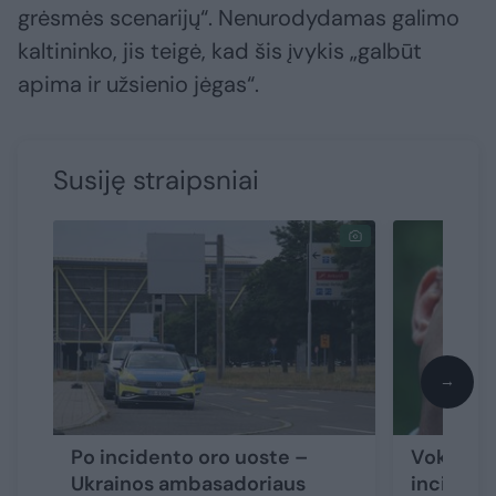
grėsmės scenarijų“. Nenurodydamas galimo
kaltininko, jis teigė, kad šis įvykis „galbūt
apima ir užsienio jėgas“.
Susiję straipsniai
→
Po incidento oro uoste –
Vokietijo
Ukrainos ambasadoriaus
incident