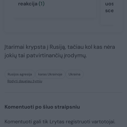
reakcija
(1)
uoste – 
scenarij
Įtarimai krypsta į Rusiją, tačiau kol kas nėra
jokių tai patvirtinančių įrodymų.
Rusijos agresija
karas Ukrainoje
Ukraina
Rodyti daugiau žymių
Komentuoti po šiuo straipsniu
Komentuoti gali tik Lrytas registruoti vartotojai.