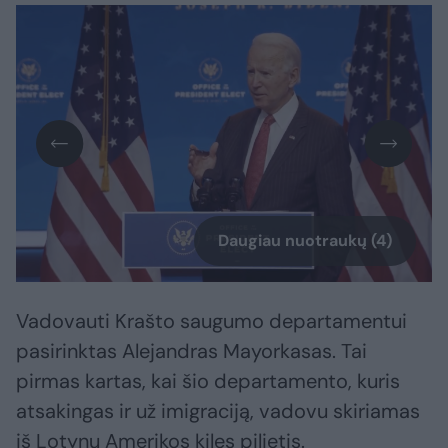
Daugiau nuotraukų (4)
Vadovauti Krašto saugumo departamentui
pasirinktas Alejandras Mayorkasas. Tai
pirmas kartas, kai šio departamento, kuris
atsakingas ir už imigraciją, vadovu skiriamas
iš Lotynų Amerikos kilęs pilietis.