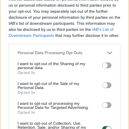
us or personal information disclosed to third parties prior to
your opt-out. You may separately opt-out of the further
„Mes neturime gaišti laiko, kai kalbama apie
disclosure of your personal information by third parties on the
IAB’s list of downstream participants. This information may
mūsų nacionalinį saugumą ir užsienio
also be disclosed by us to third parties on the
IAB’s List of
politiką“, – pareiškė J. Bidenas.
Downstream Participants
that may further disclose it to other
third parties.
„Šie asmenys yra ir patyrę bei išbandyti
Personal Data Processing Opt Outs
krizių, ir inovatyvūs bei pasižymi gera
I want to opt-out of the Sharing of my
personal data.
vaizduote“, – sakė jis.
Opted In
I want to opt-out of the Sale of my
Personal Data.
Joe Bidenas
Donaldas Trumpas (Donald Trump)
^Instant
Opted In
Rodyti daugiau žymių
I want to opt-out of processing my
Personal Data for Targeted Advertising.
Opted In
Komentuoti po šiuo straipsniu
I want to opt-out of Collection, Use,
Retention, Sale, and/or Sharing of my