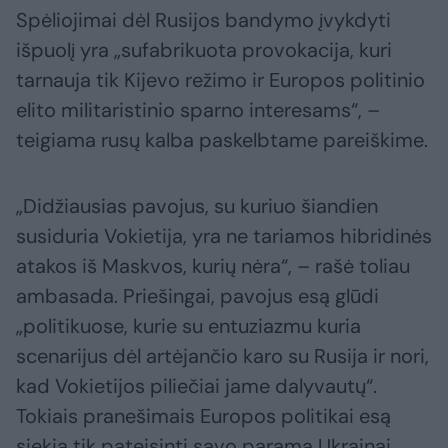
Spėliojimai dėl Rusijos bandymo įvykdyti
išpuolį yra „sufabrikuota provokacija, kuri
tarnauja tik Kijevo režimo ir Europos politinio
elito militaristinio sparno interesams“, –
teigiama rusų kalba paskelbtame pareiškime.
„Didžiausias pavojus, su kuriuo šiandien
susiduria Vokietija, yra ne tariamos hibridinės
atakos iš Maskvos, kurių nėra“, – rašė toliau
ambasada. Priešingai, pavojus esą glūdi
„politikuose, kurie su entuziazmu kuria
scenarijus dėl artėjančio karo su Rusija ir nori,
kad Vokietijos piliečiai jame dalyvautų“.
Tokiais pranešimais Europos politikai esą
siekia tik pateisinti savo paramą Ukrainai.