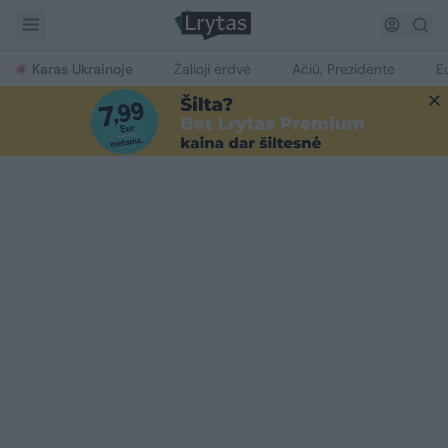
Karas Ukrainoje
Žalioji erdvė
Ačiū, Prezidente
E