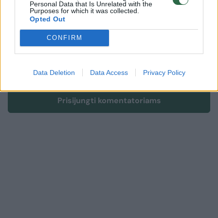
Personal Data that Is Unrelated with the
Purposes for which it was collected.
Komentuoti gali tik Lrytas registruoti vartotojai.
Opted Out
Prisijunkite prie registruotų vartotojų
CONFIRM
bendruomenės ir bendraukite komentaruose!
Data Deletion
Data Access
Privacy Policy
Rodyti komentarus
Prisijungti komentatoriams