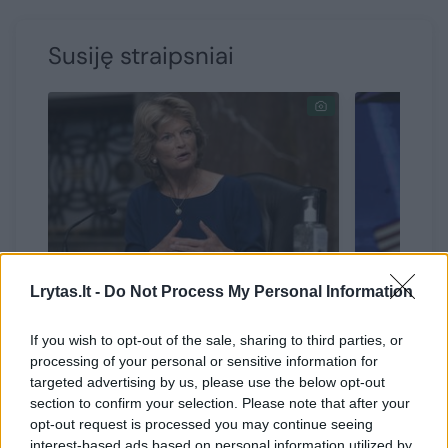
Susiję straipsniai
Lrytas.lt -
Do Not Process My Personal Information
JAV respublikonė senatorė L.
J. Bidena
Murkowski paragino D.
kam plan
If you wish to opt-out of the sale, sharing to third parties, or
Trumpą pradėti valdžios
savo adm
processing of your personal or sensitive information for
perdavimą
targeted advertising by us, please use the below opt-out
section to confirm your selection. Please note that after your
opt-out request is processed you may continue seeing
interest-based ads based on personal information utilized by