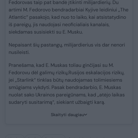
Fedorovas taip pat bandė įtikinti milijardierių. Du
artimi M. Fedorovo bendradarbiai Kyjive leidiniui „The
Atlantic“ pasakojo, kad nuo to laiko, kai atsistatydino
iš pareigų, jis naudojasi neoficialiais kanalais,
siekdamas susisiekti su E. Musku.
Nepaisant šių pastangų, milijardierius vis dar nenori
nusileisti.
Pranešama, kad E. Muskas toliau ginčijasi su M.
Fedorovu dėl galimų rizikų,Rusijos eskalacijos rizikų,
jei „Starlink“ tinklas būtų naudojamas tolimiesiems
smūgiams vykdyti. Pasak bendradarbio, E. Muskas
nuolat sako Ukrainos pareigūnams, kad „atėjo laikas
sudaryti susitarimą“, siekiant užbaigti karą.
Skaityti daugiau