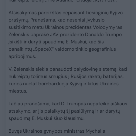
Atsisakymas pareikštas nepaisant tiesioginių Kyjivo
prašymų. Pranešama, kad neseniai įvykusio
susitikimo metu Ukrainos prezidentas Volodymyras
Zelenskis paprašė JAV prezidento Donaldo Trumpo
įsikišti ir daryti spaudimą E. Muskui, kad šis
panaikintų „SpaceX“ valdomo tinklo geografinius
apribojimus.
V. Zelenskis siekia panaudoti palydovinę sistemą, kad
nukreiptų tolimus smūgius į Rusijos raketų baterijas,
kurios nuolat bombarduoja Kyjivą ir kitus Ukrainos
miestus.
Tačiau pranešama, kad D. Trumpas nepateikė aiškaus
atsakymo, ar jis palaikytų šį pasiūlymą ir ar darytų
spaudimą E. Muskui šiuo klausimu.
Buvęs Ukrainos gynybos ministras Mychaila