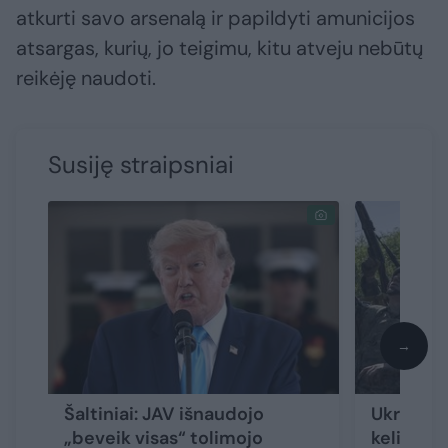
atkurti savo arsenalą ir papildyti amunicijos
atsargas, kurių, jo teigimu, kitu atveju nebūtų
reikėję naudoti.
Susiję straipsniai
→
Šaltiniai: JAV išnaudojo
Ukrainos
„beveik visas“ tolimojo
keliantis