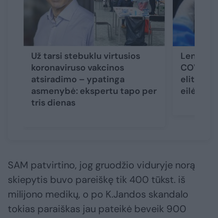
Už tarsi stebuklu virtusios
Lenkijoj
koronaviruso vakcinos
COVID-19
atsiradimo – ypatinga
elitas pr
asmenybė: ekspertu tapo per
eilės
tris dienas
SAM patvirtino, jog gruodžio viduryje norą
skiepytis buvo pareiškę tik 400 tūkst. iš
milijono medikų, o po K.Jandos skandalo
tokias paraiškas jau pateikė beveik 900