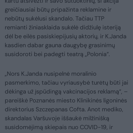
kartu atsivežti ir savo sutuoktinių, ši akcija
greičiausiai būtų pripažinta reklamine ir
nebūtų sukėlusi skandalo. Tačiau TTP
remianti žiniasklaida sukėlė didžiulę isteriją
dėl be eilės pasiskiepijusių aktorių, ir K.Janda
kasdien dabar gauna daugybę grasinimų
susidoroti bei padegti teatrą „Polonia“.
„Nors K.Janda nusipelnė moralinio
pasmerkimo, tačiau vyriausybė turėtų būti jai
dėkinga už įspūdingą vakcinacijos reklamą“, –
pareiškė Poznanės miesto Klinikinės ligoninės
direktorius Szczepanas Cofta. Anot mediko,
skandalas Varšuvoje iššaukė milžinišką
susidomėjimą skiepais nuo COVID-19, ir