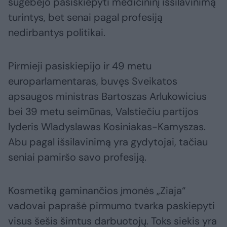
sugebėjo pasiskiepyti medicininį išsilavinimą
turintys, bet senai pagal profesiją
nedirbantys politikai.
Pirmieji pasiskiepijo ir 49 metu
europarlamentaras, buvęs Sveikatos
apsaugos ministras Bartoszas Arlukowicius
bei 39 metu seimūnas, Valstiečiu partijos
lyderis Wladyslawas Kosiniakas-Kamyszas.
Abu pagal išsilavinimą yra gydytojai, tačiau
seniai pamiršo savo profesiją.
Kosmetiką gaminančios įmonės „Ziaja“
vadovai paprašė pirmumo tvarka paskiepyti
visus šešis šimtus darbuotojų. Toks siekis yra