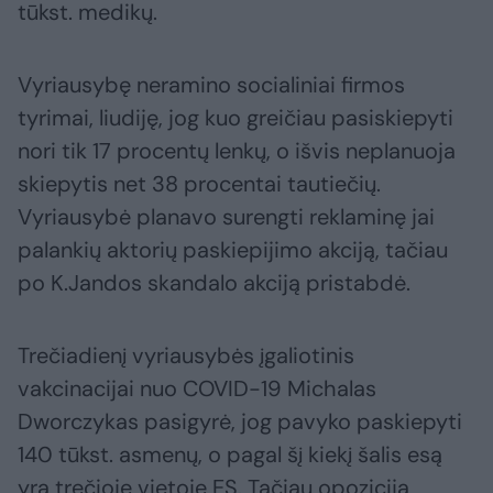
tūkst. medikų.
Vyriausybę neramino socialiniai firmos
tyrimai, liudiję, jog kuo greičiau pasiskiepyti
nori tik 17 procentų lenkų, o išvis neplanuoja
skiepytis net 38 procentai tautiečių.
Vyriausybė planavo surengti reklaminę jai
palankių aktorių paskiepijimo akciją, tačiau
po K.Jandos skandalo akciją pristabdė.
Trečiadienį vyriausybės įgaliotinis
vakcinacijai nuo COVID-19 Michalas
Dworczykas pasigyrė, jog pavyko paskiepyti
140 tūkst. asmenų, o pagal šį kiekį šalis esą
yra trečioje vietoje ES. Tačiau opozicija