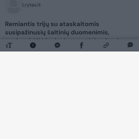
Lrytas.lt
Remiantis trijų su ataskaitomis
susipažinusių šaltinių duomenimis,
naujausi JAV žvalgybos vertinimai rodo,
kad Rusijos prezidentas Vladimiras
Putinas per ateinančius kelerius metus
gali pamėginti patikrinti NATO ryžtą,
surengdamas ribotą ataką prieš kurią
nors aljanso šalį, rašo CNN.