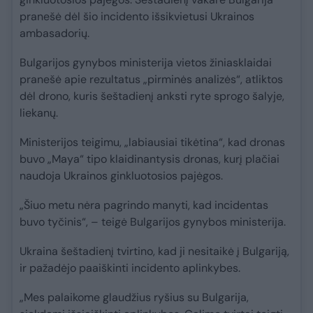
pranešė dėl šio incidento išsikvietusi Ukrainos
ambasadorių.
Bulgarijos gynybos ministerija vietos žiniasklaidai
pranešė apie rezultatus „pirminės analizės“, atliktos
dėl drono, kuris šeštadienį anksti ryte sprogo šalyje,
liekanų.
Ministerijos teigimu, „labiausiai tikėtina“, kad dronas
buvo „Maya“ tipo klaidinantysis dronas, kurį plačiai
naudoja Ukrainos ginkluotosios pajėgos.
„Šiuo metu nėra pagrindo manyti, kad incidentas
buvo tyčinis“, – teigė Bulgarijos gynybos ministerija.
Ukraina šeštadienį tvirtino, kad ji nesitaikė į Bulgariją,
ir pažadėjo paaiškinti incidento aplinkybes.
„Mes palaikome glaudžius ryšius su Bulgarija,