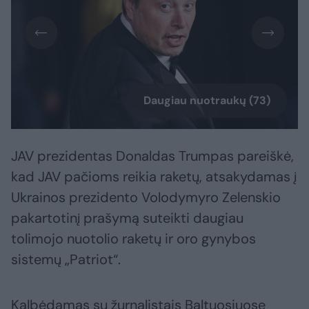
Daugiau nuotraukų (73)
JAV prezidentas Donaldas Trumpas pareiškė,
kad JAV pačioms reikia raketų, atsakydamas į
Ukrainos prezidento Volodymyro Zelenskio
pakartotinį prašymą suteikti daugiau
tolimojo nuotolio raketų ir oro gynybos
sistemų „Patriot“.
Kalbėdamas su žurnalistais Baltuosiuose