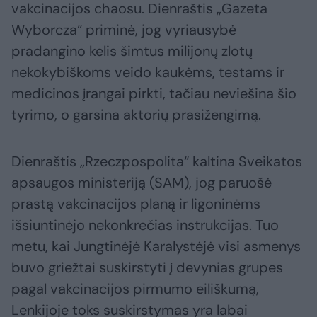
vakcinacijos chaosu. Dienraštis „Gazeta
Wyborcza“ priminė, jog vyriausybė
pradangino kelis šimtus milijonų zlotų
nekokybiškoms veido kaukėms, testams ir
medicinos įrangai pirkti, tačiau neviešina šio
tyrimo, o garsina aktorių prasižengimą.
Dienraštis „Rzeczpospolita“ kaltina Sveikatos
apsaugos ministeriją (SAM), jog paruošė
prastą vakcinacijos planą ir ligoninėms
išsiuntinėjo nekonkrečias instrukcijas. Tuo
metu, kai Jungtinėjė Karalystėjė visi asmenys
buvo griežtai suskirstyti į devynias grupes
pagal vakcinacijos pirmumo eiliškumą,
Lenkijoje toks suskirstymas yra labai