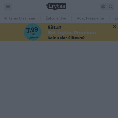
Karas Ukrainoje
Žalioji erdvė
Ačiū, Prezidente
E