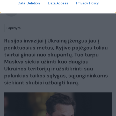
Data Deletion
Data Access
Privacy Policy
Lrytas.lt
Papildyta
Rusijos invazijai į Ukrainą įžengus jau į
penktuosius metus, Kyjivo pajėgos toliau
tvirtai ginasi nuo okupantų. Tuo tarpu
Maskva siekia užimti kuo daugiau
Ukrainos teritorijų ir užsitikrinti sau
palankias taikos sąlygas, sąjungininkams
siekiant skubiai užbaigti karą.​​​​​​​​​​​​​​​​​​​​​​​​​​​