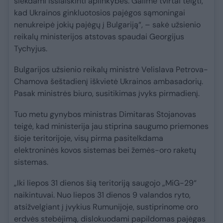
siekdami išsiaiškinti aplinkybes. Galime tvirtai teigti,
kad Ukrainos ginkluotosios pajėgos sąmoningai
nenukreipė jokių pajėgų į Bulgariją“, – sakė užsienio
reikalų ministerijos atstovas spaudai Georgijus
Tychyjus.
Bulgarijos užsienio reikalų ministrė Velislava Petrova-
Chamova šeštadienį iškvietė Ukrainos ambasadorių.
Pasak ministrės biuro, susitikimas įvyks pirmadienį.
Tuo metu gynybos ministras Dimitaras Stojanovas
teigė, kad ministerija jau stiprina saugumo priemones
šioje teritorijoje, visų pirma pasitelkdama
elektroninės kovos sistemas bei žemės-oro raketų
sistemas.
„Iki liepos 31 dienos šią teritoriją saugojo „MiG-29“
naikintuvai. Nuo liepos 31 dienos 9 valandos ryto,
atsižvelgiant į įvykius Rumunijoje, sustiprinome oro
erdvės stebėjimą, dislokuodami papildomas pajėgas