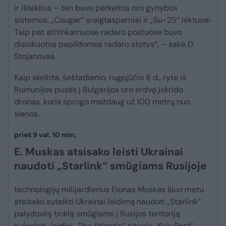
ir išteklius – ten buvo perkeltos oro gynybos
sistemos, „Cougar“ sraigtasparniai ir „Su-25“ lėktuvai.
Taip pat atitinkamuose radaro postuose buvo
dislokuotos papildomos radaro stotys“, – sakė D.
Stojanovas.
Kaip skelbta, šeštadienio, rugpjūčio 8 d., ryte iš
Rumunijos pusės į Bulgarijos oro erdvę įskrido
dronas, kuris sprogo maždaug už 100 metrų nuo
sienos.
prieš 9 val. 10 min.
E. Muskas atsisako leisti Ukrainai
naudoti „Starlink“ smūgiams Rusijoje
technologijų milijardierius Elonas Muskas šiuo metu
atsisako suteikti Ukrainai leidimą naudoti „Starlink“
palydovinį tinklą smūgiams į Rusijos teritoriją
nukreipti, leidinį „The Atlantic“ cituoja „Kyiv Post“.