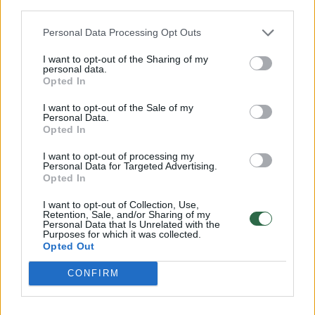
third parties.
Personal Data Processing Opt Outs
I want to opt-out of the Sharing of my
personal data.
Opted In
I want to opt-out of the Sale of my
Personal Data.
Opted In
I want to opt-out of processing my
Personal Data for Targeted Advertising.
Opted In
Pasaulis
Konfliktai ir saugumas
I want to opt-out of Collection, Use,
Iš E. Musko – skaudus smūgis
Retention, Sale, and/or Sharing of my
Personal Data that Is Unrelated with the
Ukrainai dėl „Starlink“ naudojimo
Purposes for which it was collected.
Opted Out
(10)
Rugpjūčio 8-osios įvykiai
CONFIRM
2026 m. rugpjūčio 8 d. 05:16