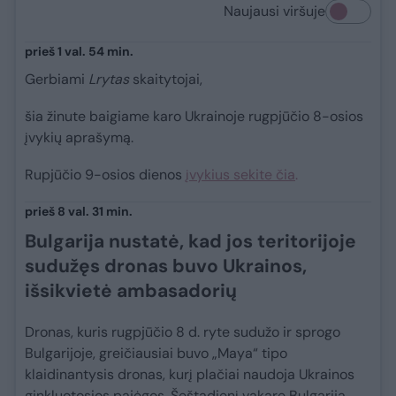
Naujausi viršuje
prieš 1 val. 54 min.
Gerbiami
Lrytas
skaitytojai,
šia žinute baigiame karo Ukrainoje rugpjūčio 8-osios
įvykių aprašymą.
Rupjūčio 9-osios dienos
įvykius sekite čia
.
prieš 8 val. 31 min.
Bulgarija nustatė, kad jos teritorijoje
sudužęs dronas buvo Ukrainos,
išsikvietė ambasadorių
Dronas, kuris rugpjūčio 8 d. ryte sudužo ir sprogo
Bulgarijoje, greičiausiai buvo „Maya“ tipo
klaidinantysis dronas, kurį plačiai naudoja Ukrainos
ginkluotosios pajėgos. Šeštadienį vakare Bulgarija