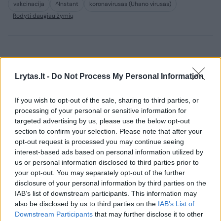
vakcinacija
^Instant
koronavirusas (Uhano virusas)
Rodyti daugiau žymių
Komentuoti po šiuo straipsniu
Lrytas.lt -
Do Not Process My Personal Information
Komentuoti gali tik Lrytas registruoti vartotojai.
Prisijunkite prie registruotų vartotojų
If you wish to opt-out of the sale, sharing to third parties, or
processing of your personal or sensitive information for
bendruomenės ir bendraukite komentaruose!
targeted advertising by us, please use the below opt-out
section to confirm your selection. Please note that after your
opt-out request is processed you may continue seeing
Rodyti komentarus
interest-based ads based on personal information utilized by
us or personal information disclosed to third parties prior to
Prisijungti komentatoriams
your opt-out. You may separately opt-out of the further
disclosure of your personal information by third parties on the
IAB’s list of downstream participants. This information may
also be disclosed by us to third parties on the
IAB’s List of
Downstream Participants
that may further disclose it to other