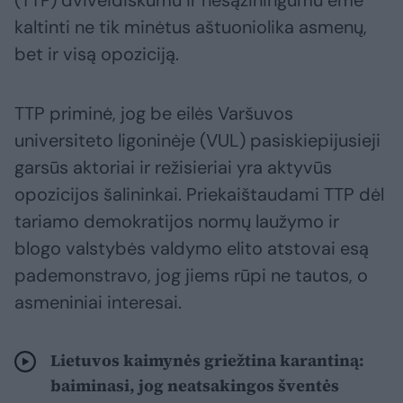
(TTP) dviveidiškumu ir nesąžiningumu ėmė
kaltinti ne tik minėtus aštuoniolika asmenų,
bet ir visą opoziciją.
TTP priminė, jog be eilės Varšuvos
universiteto ligoninėje (VUL) pasiskiepijusieji
garsūs aktoriai ir režisieriai yra aktyvūs
opozicijos šalininkai. Priekaištaudami TTP dėl
tariamo demokratijos normų laužymo ir
blogo valstybės valdymo elito atstovai esą
pademonstravo, jog jiems rūpi ne tautos, o
asmeniniai interesai.
Lietuvos kaimynės griežtina karantiną:
baiminasi, jog neatsakingos šventės