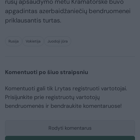
rusų apšaudymo metu Kramatorske buvo
apgadintas azerbaidžaniečių bendruomenei
priklausantis turtas.
Rusija
Vokietija
Juodoji jūra
Komentuoti po šiuo straipsniu
Komentuoti gali tik Lrytas registruoti vartotojai.
Prisijunkite prie registruotų vartotojų
bendruomenės ir bendraukite komentaruose!
Rodyti komentarus