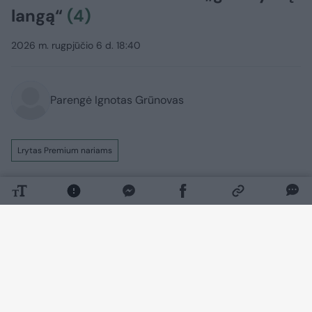
langą“
(4)
2026 m. rugpjūčio 6 d. 18:40
Parengė Ignotas Grūnovas
Lrytas Premium nariams
Per dar vieną masinę Rusijos ataką prieš
Ukrainą trečiadienio naktį Ukrainos
pajėgoms nepavyko numušti nė vienos
okupantų raketos. Tai sukėlė prezidento
Volodymyro Zelenskio pyktį, o užsienio
karybos ekspertai prabilo apie Kremliui
atsivėrusį „galimybių langą“ ir kritiniu