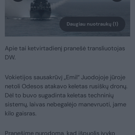
Daugiau nuotraukų (1)
Apie tai ketvirtadienį pranešė transliuotojas
DW.
Vokietijos sausakrūvį „Emil“ Juodojoje jūroje
netoli Odesos atakavo keletas rusiškų dronų.
Dėl to buvo sugadinta keletas techninių
sistemų, laivas nebegalėjo manevruoti, jame
kilo gaisras.
Pranešime nurodoma, kad išpuolis įvyko