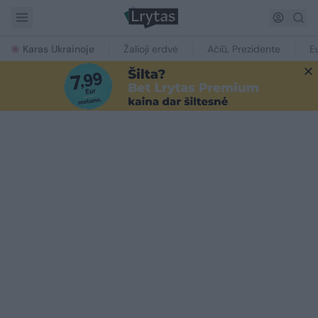
Karas Ukrainoje
Žalioji erdvė
Ačiū, Prezidente
E