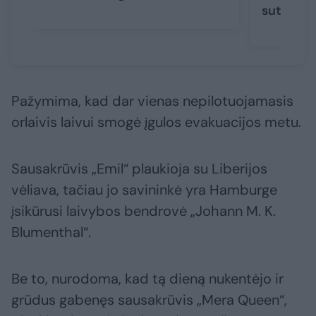
sutarta
(
Pažymima, kad dar vienas nepilotuojamasis
orlaivis laivui smogė įgulos evakuacijos metu.
Sausakrūvis „Emil“ plaukioja su Liberijos
vėliava, tačiau jo savininkė yra Hamburge
įsikūrusi laivybos bendrovė „Johann M. K.
Blumenthal“.
Be to, nurodoma, kad tą dieną nukentėjo ir
grūdus gabenęs sausakrūvis „Mera Queen“,