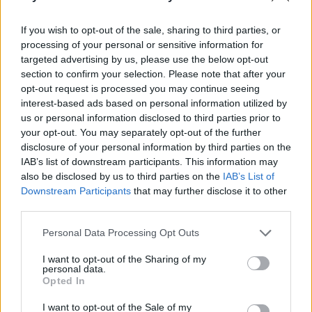
If you wish to opt-out of the sale, sharing to third parties, or
narkotikų baronas
^Instant
Nyderlandai
processing of your personal or sensitive information for
targeted advertising by us, please use the below opt-out
section to confirm your selection. Please note that after your
opt-out request is processed you may continue seeing
Komentuoti po šiuo straipsniu
interest-based ads based on personal information utilized by
us or personal information disclosed to third parties prior to
your opt-out. You may separately opt-out of the further
Komentuoti gali tik Lrytas registruoti vartotojai.
disclosure of your personal information by third parties on the
Prisijunkite prie registruotų vartotojų
IAB’s list of downstream participants. This information may
also be disclosed by us to third parties on the
IAB’s List of
bendruomenės ir bendraukite komentaruose!
Downstream Participants
that may further disclose it to other
third parties.
Rodyti komentarus
Personal Data Processing Opt Outs
I want to opt-out of the Sharing of my
Prisijungti komentatoriams
personal data.
Opted In
I want to opt-out of the Sale of my