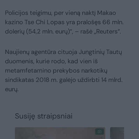
Policijos teigimu, per vieną naktį Makao
kazino Tse Chi Lopas yra pralošęs 66 mln.
dolerių (54,2 mln. eurų)“, – rašė „Reuters“.
Naujienų agentūra cituoja Jungtinių Tautų
duomenis, kurie rodo, kad vien iš
metamfetamino prekybos narkotikų
sindikatas 2018 m. galėjo uždirbti 14 mlrd.
eurų.
Susiję straipsniai