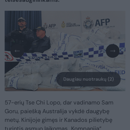
Daugiau nuotraukų (2)
57-erių Tse Chi Lopo, dar vadinamo Sam
Goru, paiešką Australija vykdė daugybę
metų. Kinijoje gimęs ir Kanados pilietybę
turintis asmuo laikomas „Kompanija“