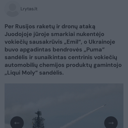
Lrytas.lt
Per Rusijos raketų ir dronų ataką
Juodojoje jūroje smarkiai nukentėjo
vokiečių sausakrūvis „Emil“, o Ukrainoje
buvo apgadintas bendrovės „Puma“
sandėlis ir sunaikintas centrinis vokiečių
automobilių chemijos produktų gamintojo
„Liqui Moly“ sandėlis.