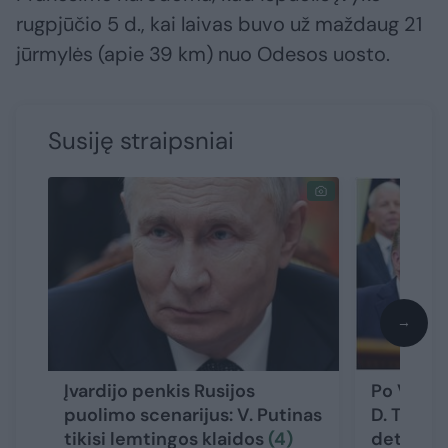
rugpjūčio 5 d., kai laivas buvo už maždaug 21
jūrmylės (apie 39 km) nuo Odesos uosto.
Susiję straipsniai
→
Įvardijo penkis Rusijos
Po V. Zel
puolimo scenarijus: V. Putinas
D. Trump
tikisi lemtingos klaidos
(4)
detalių: 