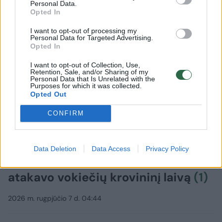
Personal Data.
Opted In
I want to opt-out of processing my
Personal Data for Targeted Advertising.
Opted In
I want to opt-out of Collection, Use,
Retention, Sale, and/or Sharing of my
Personal Data that Is Unrelated with the
Purposes for which it was collected.
Opted Out
CONFIRM
Pasaulis
Konfliktai ir saugumas
Data Deletion
Data Access
Privacy Policy
Rusai Juodojoje jūroje dronais
atakavo vokiečių krovininį laivą
(1)
2026 m. rugpjūčio 7 d. 04:44