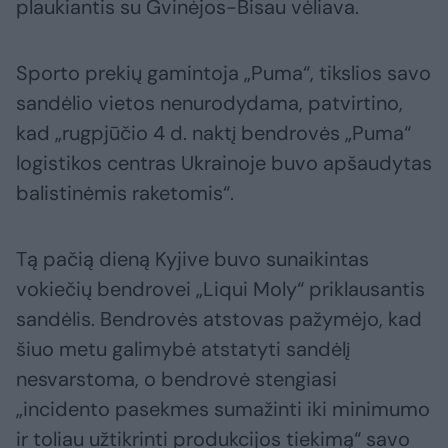
plaukiantis su Gvinėjos-Bisau vėliava.
Sporto prekių gamintoja „Puma“, tikslios savo
sandėlio vietos nenurodydama, patvirtino,
kad „rugpjūčio 4 d. naktį bendrovės „Puma“
logistikos centras Ukrainoje buvo apšaudytas
balistinėmis raketomis“.
Tą pačią dieną Kyjive buvo sunaikintas
vokiečių bendrovei „Liqui Moly“ priklausantis
sandėlis. Bendrovės atstovas pažymėjo, kad
šiuo metu galimybė atstatyti sandėlį
nesvarstoma, o bendrovė stengiasi
„incidento pasekmes sumažinti iki minimumo
ir toliau užtikrinti produkcijos tiekimą“ savo