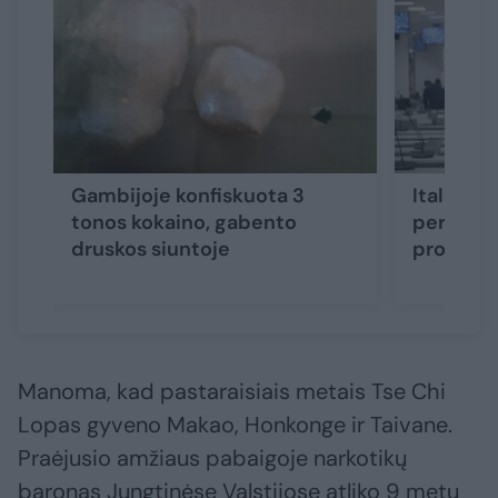
Gambijoje konfiskuota 3
Italijoje
tonos kokaino, gabento
per 30 m
druskos siuntoje
procesa
Manoma, kad pastaraisiais metais Tse Chi
Lopas gyveno Makao, Honkonge ir Taivane.
Praėjusio amžiaus pabaigoje narkotikų
baronas Jungtinėse Valstijose atliko 9 metų