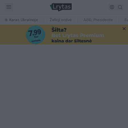
Karas Ukrainoje
Žalioji erdvė
Ačiū, Prezidente
E