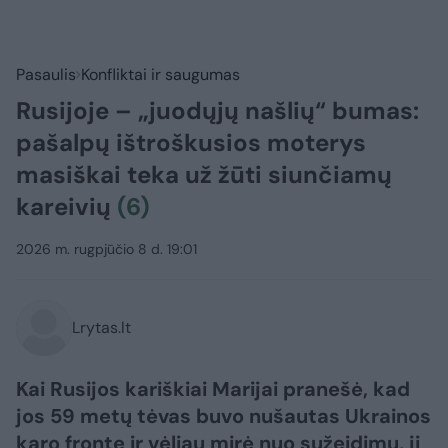
Pasaulis
Konfliktai ir saugumas
Rusijoje – „juodųjų našlių“ bumas:
pašalpų ištroškusios moterys
masiškai teka už žūti siunčiamų
kareivių
(6)
2026 m. rugpjūčio 8 d. 19:01
Lrytas.lt
Kai Rusijos kariškiai Marijai pranešė, kad
jos 59 metų tėvas buvo nušautas Ukrainos
karo fronte ir vėliau mirė nuo sužeidimų, ji