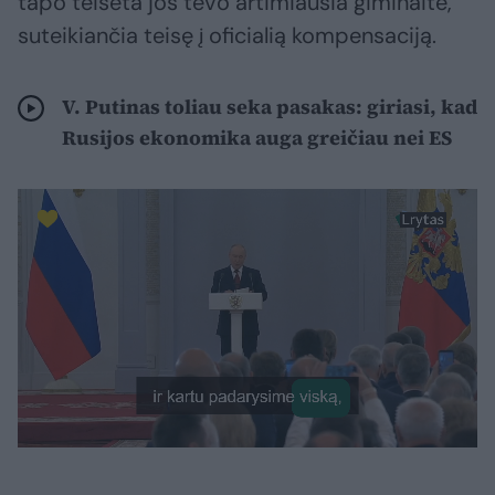
tapo teisėta jos tėvo artimiausia giminaite,
suteikiančia teisę į oficialią kompensaciją.
V. Putinas toliau seka pasakas: giriasi, kad
Rusijos ekonomika auga greičiau nei ES