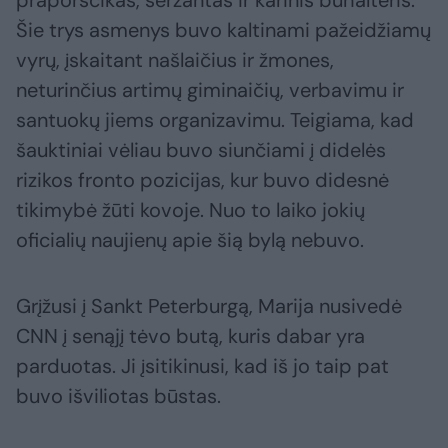
Šie trys asmenys buvo kaltinami pažeidžiamų
vyrų, įskaitant našlaičius ir žmones,
neturinčius artimų giminaičių, verbavimu ir
santuokų jiems organizavimu. Teigiama, kad
šauktiniai vėliau buvo siunčiami į didelės
rizikos fronto pozicijas, kur buvo didesnė
tikimybė žūti kovoje. Nuo to laiko jokių
oficialių naujienų apie šią bylą nebuvo.
Grįžusi į Sankt Peterburgą, Marija nusivedė
CNN į senąjį tėvo butą, kuris dabar yra
parduotas. Ji įsitikinusi, kad iš jo taip pat
buvo išviliotas būstas.