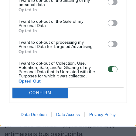
I want to opt-out of the Sharing of my
personal data.
Opted In
I want to opt-out of the Sale of my
Personal Data.
Opted In
I want to opt-out of processing my
Personal Data for Targeted Advertising.
Opted In
I want to opt-out of Collection, Use,
Retention, Sale, and/or Sharing of my
Personal Data that Is Unrelated with the
Purposes for which it was collected.
Kai Rusijos karys žūsta mūšyje, jo artimiausi
Opted Out
giminaičiai gauna vienkartines išmokas iš
CONFIRM
kariuomenės, prasidedančias nuo 5 milijonų
rublių (daugiau kaip 55 tūkst. eurų) –
kompensaciją, skirtą užtikrinti šauktinius, kad
Data Deletion
Data Access
Privacy Policy
jei – ir dažnai kada – įvyks blogiausia, jų
artimaisiais bus pasirūpinta.