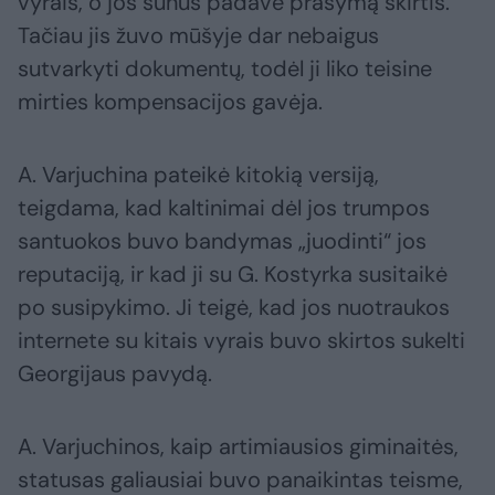
vyrais, o jos sūnus padavė prašymą skirtis.
Tačiau jis žuvo mūšyje dar nebaigus
sutvarkyti dokumentų, todėl ji liko teisine
mirties kompensacijos gavėja.
A. Varjuchina pateikė kitokią versiją,
teigdama, kad kaltinimai dėl jos trumpos
santuokos buvo bandymas „juodinti“ jos
reputaciją, ir kad ji su G. Kostyrka susitaikė
po susipykimo. Ji teigė, kad jos nuotraukos
internete su kitais vyrais buvo skirtos sukelti
Georgijaus pavydą.
A. Varjuchinos, kaip artimiausios giminaitės,
statusas galiausiai buvo panaikintas teisme,