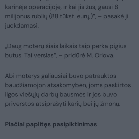
karinėje operacijoje, ir kai jis žus, gausi 8
milijonus rublių (88 tūkst. eurų,)“, – pasakė ji
juokdamasi.
„Daug moterų šiais laikais taip perka pigius
butus. Tai verslas“, – pridūrė M. Orlova.
Abi moterys galiausiai buvo patrauktos
baudžiamojon atsakomybėn, joms paskirtos
ilgos viešųjų darbų bausmės ir jos buvo
priverstos atsiprašyti karių bei jų žmonų.
Plačiai paplitęs pasipiktinimas