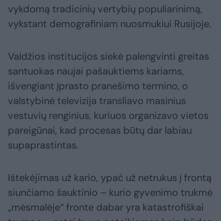
vykdomą tradicinių vertybių populiarinimą,
vykstant demografiniam nuosmukiui Rusijoje.
Valdžios institucijos siekė palengvinti greitas
santuokas naujai pašauktiems kariams,
išvengiant įprasto pranešimo termino, o
valstybinė televizija transliavo masinius
vestuvių renginius, kuriuos organizavo vietos
pareigūnai, kad procesas būtų dar labiau
supaprastintas.
Ištekėjimas už kario, ypač už netrukus į frontą
siunčiamo šauktinio – kurio gyvenimo trukmė
„mėsmalėje“ fronte dabar yra katastrofiškai