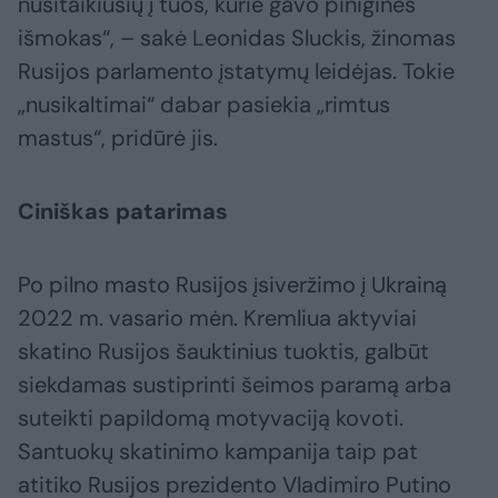
nusitaikiusių į tuos, kurie gavo pinigines
išmokas“, – sakė Leonidas Sluckis, žinomas
Rusijos parlamento įstatymų leidėjas. Tokie
„nusikaltimai“ dabar pasiekia „rimtus
mastus“, pridūrė jis.
Ciniškas patarimas
Po pilno masto Rusijos įsiveržimo į Ukrainą
2022 m. vasario mėn. Kremliua aktyviai
skatino Rusijos šauktinius tuoktis, galbūt
siekdamas sustiprinti šeimos paramą arba
suteikti papildomą motyvaciją kovoti.
Santuokų skatinimo kampanija taip pat
atitiko Rusijos prezidento Vladimiro Putino