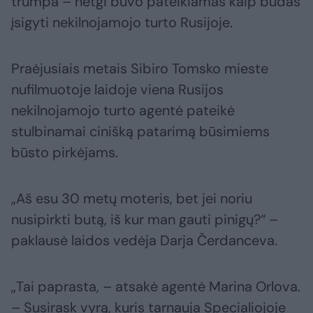
trumpa – netgi buvo pateikiamas kaip būdas
įsigyti nekilnojamojo turto Rusijoje.
Praėjusiais metais Sibiro Tomsko mieste
nufilmuotoje laidoje viena Rusijos
nekilnojamojo turto agentė pateikė
stulbinamai cinišką patarimą būsimiems
būsto pirkėjams.
„Aš esu 30 metų moteris, bet jei noriu
nusipirkti butą, iš kur man gauti pinigų?“ –
paklausė laidos vedėja Darja Čerdanceva.
„Tai paprasta, – atsakė agentė Marina Orlova.
– Susirask vyrą, kuris tarnauja Specialiojoje