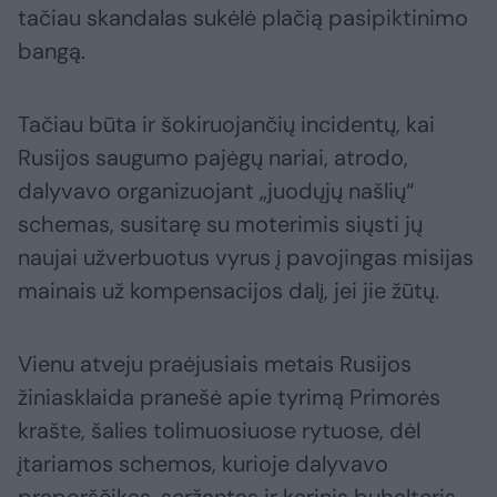
tačiau skandalas sukėlė plačią pasipiktinimo
bangą.
Tačiau būta ir šokiruojančių incidentų, kai
Rusijos saugumo pajėgų nariai, atrodo,
dalyvavo organizuojant „juodųjų našlių“
schemas, susitarę su moterimis siųsti jų
naujai užverbuotus vyrus į pavojingas misijas
mainais už kompensacijos dalį, jei jie žūtų.
Vienu atveju praėjusiais metais Rusijos
žiniasklaida pranešė apie tyrimą Primorės
krašte, šalies tolimuosiuose rytuose, dėl
įtariamos schemos, kurioje dalyvavo
praporščikas, seržantas ir karinis buhalteris.