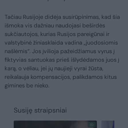
Tačiau Rusijoje didėja susirūpinimas, kad šia
išmoka vis dažniau naudojasi beširdės
sukčiautojos, kurias Rusijos pareigūnai ir
valstybinė žiniasklaida vadina „juodosiomis
našlėmis“. Jos įvilioja pažeidžiamus vyrus į
fiktyvias santuokas prieš išlydėdamos juos į
karą, o vėliau, jei jų naujieji vyrai žūsta,
reikalauja kompensacijos, palikdamos kitus
gimines be nieko.
Susiję straipsniai