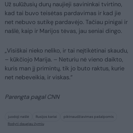
Už sulūžusių durų naujieji savininkai tvirtino,
kad tai buvo teisėtas pardavimas ir kad jie
net nebuvo sutikę pardavėjo. Tačiau pinigai ir
našlė, kaip ir Marijos tėvas, jau seniai dingo.
„Visiškai nieko neliko, ir tai neįtikėtinai skaudu,
– kūkčiojo Marija. – Neturiu nė vieno daikto,
kuris man jį primintų, tik jo buto raktus, kurie
net nebeveikia, ir viskas.“
Parengta pagal CNN
juodoji našlė
Rusijos kariai
piktnaudžiavimas pašalpomis
Rodyti daugiau žymių