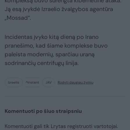
kompleksą buvo surengta kibernetinė ataka.
Ją esą įvykdė Izraelio žvalgybos agentūra
„Mossad“.
Incidentas įvyko kitą dieną po Irano
pranešimo, kad šiame komplekse buvo
paleista modernių, sparčiau uraną
sodrinančių centrifugų linija.
Izraelis
^Instant
JAV
Rodyti daugiau žymių
Komentuoti po šiuo straipsniu
Komentuoti gali tik Lrytas registruoti vartotojai.