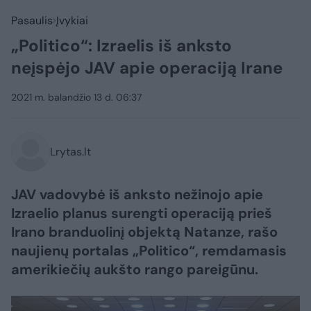
Pasaulis
Įvykiai
„Politico“: Izraelis iš anksto
neįspėjo JAV apie operaciją Irane
2021 m. balandžio 13 d. 06:37
Lrytas.lt
JAV vadovybė iš anksto nežinojo apie
Izraelio planus surengti operaciją prieš
Irano branduolinį objektą Natanze, rašo
naujienų portalas „Politico“, remdamasis
amerikiečių aukšto rango pareigūnu.