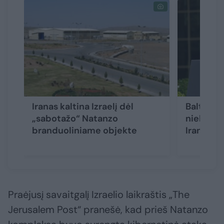
Iranas kaltina Izraelį dėl
Baltieji 
„sabotažo“ Natanzo
nieko be
branduoliniame objekte
Irano br
Praėjusį savaitgalį Izraelio laikraštis „The
Jerusalem Post“ pranešė, kad prieš Natanzo