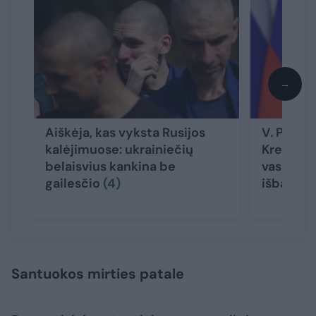
→
Aiškėja, kas vyksta Rusijos
V. Putino
kalėjimuose: ukrainiečių
Kremlius 
belaisvius kankina be
vasara g
gailesčio
(4)
išbandy
Santuokos mirties patale