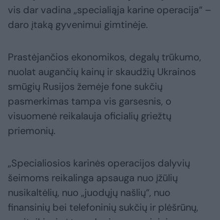
vis dar vadina „specialiąja karine operacija“ –
daro įtaką gyvenimui gimtinėje.
Prastėjančios ekonomikos, degalų trūkumo,
nuolat augančių kainų ir skaudžių Ukrainos
smūgių Rusijos žemėje fone sukčių
pasmerkimas tampa vis garsesnis, o
visuomenė reikalauja oficialių griežtų
priemonių.
„Specialiosios karinės operacijos dalyvių
šeimoms reikalinga apsauga nuo įžūlių
nusikaltėlių, nuo „juodųjų našlių“, nuo
finansinių bei telefoninių sukčių ir plėšrūnų,