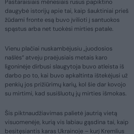
Pastaraisiais mėnesiais rusus papiktino
daugybė istorijų apie tai, kaip šauktiniai prieš
žūdami fronte esą buvo įvilioti į santuokos
spąstus arba net tuokėsi mirties patale.
Vienu plačiai nuskambėjusiu „juodosios
našlės“ atveju praėjusiais metais karo
ligoninėje dirbusi slaugytoja buvo atleista iš
darbo po to, kai buvo apkaltinta ištekėjusi už
penkių jos prižiūrimų karių, kol šie dar kovojo
su mirtimi, kad susišluotų jų mirties išmokas.
Šis piktnaudžiavimas palietė jautrią vietą
visuomenėje, kurią vis labiau gąsdina tai, kaip
besitęsiantis karas Ukrainoje – kurį Kremlius