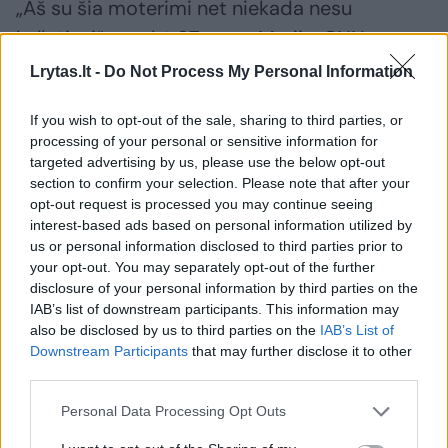
„Aš su šia moterimi net niekada nesu
kalbėjusi“, – sakė 37 metų Marija. CNN
privatumo sumetimais naudoja tik jos vardą.
Lrytas.lt -
Do Not Process My Personal Information
If you wish to opt-out of the sale, sharing to third parties, or
„Nežinau, ką jai pasakyti, nes iškart įtariau,
processing of your personal or sensitive information for
kad tai apgavystė“, – sakė žuvusiojo dukra.
targeted advertising by us, please use the below opt-out
section to confirm your selection. Please note that after your
CNN bandė susisiekti su Jurijaus našle dėl
opt-out request is processed you may continue seeing
komentaro.
interest-based ads based on personal information utilized by
us or personal information disclosed to third parties prior to
your opt-out. You may separately opt-out of the further
Neeilinė akcija Vilniuje: V. Putinas
disclosure of your personal information by third parties on the
IAB’s list of downstream participants. This information may
„aprengtas“ kalinio uniforma ir
also be disclosed by us to third parties on the
IAB’s List of
antrankiais
Downstream Participants
that may further disclose it to other
third parties.
Personal Data Processing Opt Outs