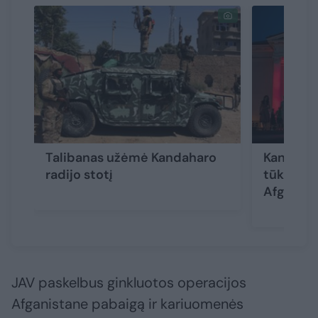
Talibanas užėmė Kandaharo
Kanada p
radijo stotį
tūkst. pa
Afganist
JAV paskelbus ginkluotos operacijos
Afganistane pabaigą ir kariuomenės