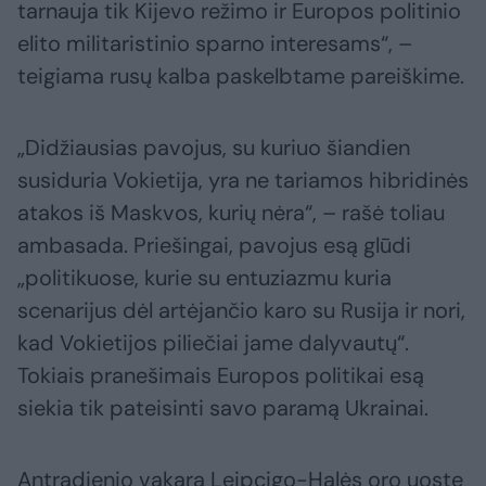
tarnauja tik Kijevo režimo ir Europos politinio
elito militaristinio sparno interesams“, –
teigiama rusų kalba paskelbtame pareiškime.
„Didžiausias pavojus, su kuriuo šiandien
susiduria Vokietija, yra ne tariamos hibridinės
atakos iš Maskvos, kurių nėra“, – rašė toliau
ambasada. Priešingai, pavojus esą glūdi
„politikuose, kurie su entuziazmu kuria
scenarijus dėl artėjančio karo su Rusija ir nori,
kad Vokietijos piliečiai jame dalyvautų“.
Tokiais pranešimais Europos politikai esą
siekia tik pateisinti savo paramą Ukrainai.
Antradienio vakarą Leipcigo-Halės oro uoste