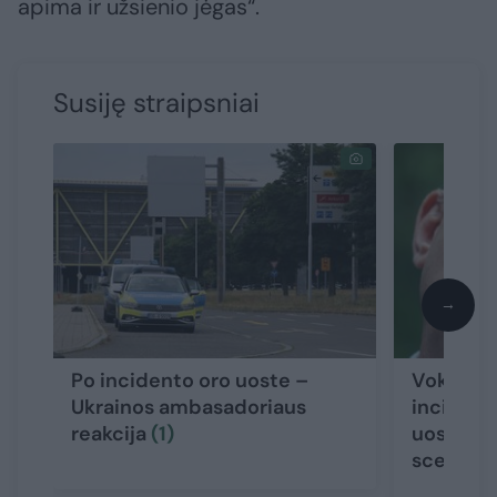
apima ir užsienio jėgas“.
Susiję straipsniai
→
Po incidento oro uoste –
Vokietijo
Ukrainos ambasadoriaus
incident
reakcija
(1)
uoste – 
scenarij