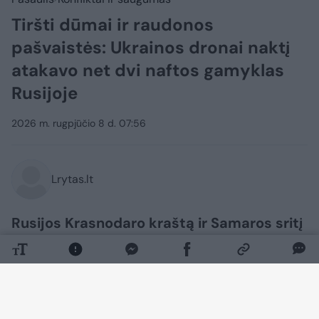
Tiršti dūmai ir raudonos
pašvaistės: Ukrainos dronai naktį
atakavo net dvi naftos gamyklas
Rusijoje
2026 m. rugpjūčio 8 d. 07:56
Lrytas.lt
Rusijos Krasnodaro kraštą ir Samaros sritį
naktį į rugpjūčio 8 d. atakavo Ukrainos
dronai. Kaip praneša Ukrainos žiniasklaida,
dėl to dviejose naftos perdirbimo
gamyklose kilo didžiuliai gaisrai.