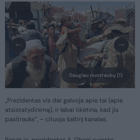
Daugiau nuotraukų (1)
„Prezidentas vis dar galvoja apie tai (apie
atsistatydinimą), ir labai tikėtina, kad jis
pasitrauks“, – cituoja šaltinį kanalas.
Pasak jo, prezidentas A. Ghani svarsto