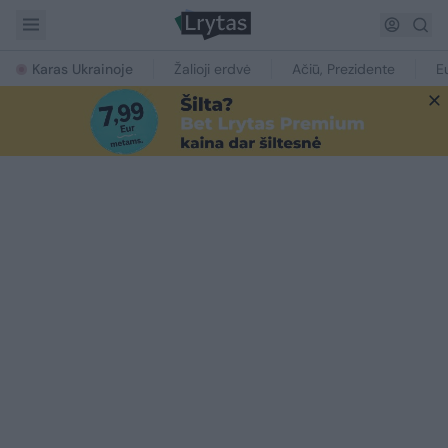
Karas Ukrainoje
Žalioji erdvė
Ačiū, Prezidente
E