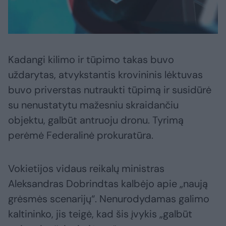
Kadangi kilimo ir tūpimo takas buvo
uždarytas, atvykstantis krovininis lėktuvas
buvo priverstas nutraukti tūpimą ir susidūrė
su nenustatytu mažesniu skraidančiu
objektu, galbūt antruoju dronu. Tyrimą
perėmė Federalinė prokuratūra.
Vokietijos vidaus reikalų ministras
Aleksandras Dobrindtas kalbėjo apie „naują
grėsmės scenarijų“. Nenurodydamas galimo
kaltininko, jis teigė, kad šis įvykis „galbūt