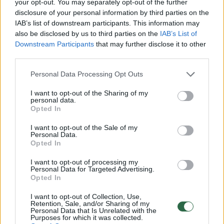
your opt-out. You may separately opt-out of the further
disclosure of your personal information by third parties on the
Pasaulis
Konfliktai ir saugumas
IAB’s list of downstream participants. This information may
also be disclosed by us to third parties on the
IAB’s List of
Po kaltinimų dėl dronų incidento
Downstream Participants
that may further disclose it to other
Vokietijos oro uoste – pirma
third parties.
Rusijos reakcija
Personal Data Processing Opt Outs
I want to opt-out of the Sharing of my
2026 m. rugpjūčio 8 d. 05:31
personal data.
Opted In
I want to opt-out of the Sale of my
Lrytas.lt
Personal Data.
Opted In
I want to opt-out of processing my
Rusija griežtai atmetė bet kokią
Personal Data for Targeted Advertising.
atsakomybę dėl dronų incidento Leipcigo
Opted In
oro uoste Vokietijoje. Penktadienį
I want to opt-out of Collection, Use,
išplatintame pareiškime Rusijos
Retention, Sale, and/or Sharing of my
Personal Data that Is Unrelated with the
ambasada Berlyne teigė esanti
Purposes for which it was collected.