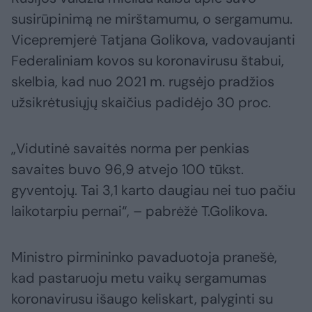
susirūpinimą ne mirštamumu, o sergamumu.
Vicepremjerė Tatjana Golikova, vadovaujanti
Federaliniam kovos su koronavirusu štabui,
skelbia, kad nuo 2021 m. rugsėjo pradžios
užsikrėtusiųjų skaičius padidėjo 30 proc.
„Vidutinė savaitės norma per penkias
savaites buvo 96,9 atvejo 100 tūkst.
gyventojų. Tai 3,1 karto daugiau nei tuo pačiu
laikotarpiu pernai“, – pabrėžė T.Golikova.
Ministro pirmininko pavaduotoja pranešė,
kad pastaruoju metu vaikų sergamumas
koronavirusu išaugo keliskart, palyginti su