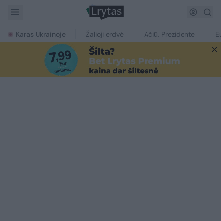
Karas Ukrainoje
Žalioji erdvė
Ačiū, Prezidente
E