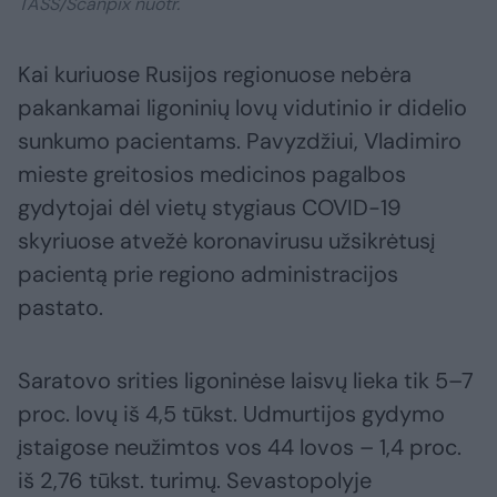
TASS/Scanpix nuotr.
Kai kuriuose Rusijos regionuose nebėra
pakankamai ligoninių lovų vidutinio ir didelio
sunkumo pacientams. Pavyzdžiui, Vladimiro
mieste greitosios medicinos pagalbos
gydytojai dėl vietų stygiaus COVID-19
skyriuose atvežė koronavirusu užsikrėtusį
pacientą prie regiono administracijos
pastato.
Saratovo srities ligoninėse laisvų lieka tik 5–7
proc. lovų iš 4,5 tūkst. Udmurtijos gydymo
įstaigose neužimtos vos 44 lovos – 1,4 proc.
iš 2,76 tūkst. turimų. Sevastopolyje