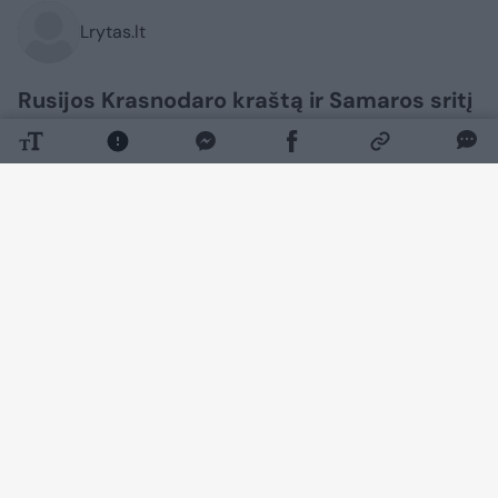
Lrytas.lt
Rusijos Krasnodaro kraštą ir Samaros sritį
naktį į rugpjūčio 8 d. atakavo Ukrainos
dronai. Kaip praneša Ukrainos žiniasklaida,
dėl to dviejose naftos perdirbimo
gamyklose kilo didžiuliai gaisrai.