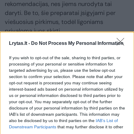
rekomendacijas, nes jiems nurodyta tai
daryti. Be to, šie preparatai įsigyjami per
viešuosius pirkimus, todėl ligoniams
privaloma juos skirti.
Lrytas.lt -
Do Not Process My Personal Information
Beveik 54 proc. pacientų duodama
If you wish to opt-out of the sale, sharing to third parties, or
favipiraviro, kurio veiksmingumas neįrodytas
processing of your personal or sensitive information for
klinikiniais tyrimais, tačiau yra žinomas
targeted advertising by us, please use the below opt-out
sunkus šalutinis poveikis – širdies
section to confirm your selection. Please note that after your
opt-out request is processed you may continue seeing
patologijos, vaisiaus patologija, padidėjęs
interest-based ads based on personal information utilized by
šlapimo rūgšties kiekis kraujyje, o tai
us or personal information disclosed to third parties prior to
your opt-out. You may separately opt-out of the further
neigiamai veikia inkstus ir sąnarius.
disclosure of your personal information by third parties on the
IAB’s list of downstream participants. This information may
also be disclosed by us to third parties on the
IAB’s List of
46 proc. sergančiųjų COVID-19 skiriamas
Downstream Participants
that may further disclose it to other
umifenoviras, o 43 proc. – interferonas
third parties.