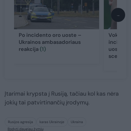
→
Po incidento oro uoste –
Vokietijo
Ukrainos ambasadoriaus
incident
reakcija
(1)
uoste – 
scenarij
Įtarimai krypsta į Rusiją, tačiau kol kas nėra
jokių tai patvirtinančių įrodymų.
Rusijos agresija
karas Ukrainoje
Ukraina
Rodyti daugiau žymių