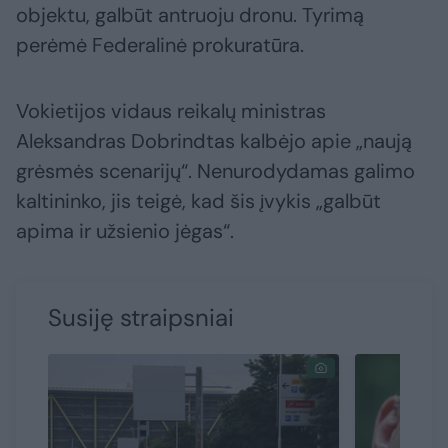
objektu, galbūt antruoju dronu. Tyrimą
perėmė Federalinė prokuratūra.
Vokietijos vidaus reikalų ministras
Aleksandras Dobrindtas kalbėjo apie „naują
grėsmės scenarijų“. Nenurodydamas galimo
kaltininko, jis teigė, kad šis įvykis „galbūt
apima ir užsienio jėgas“.
Susiję straipsniai