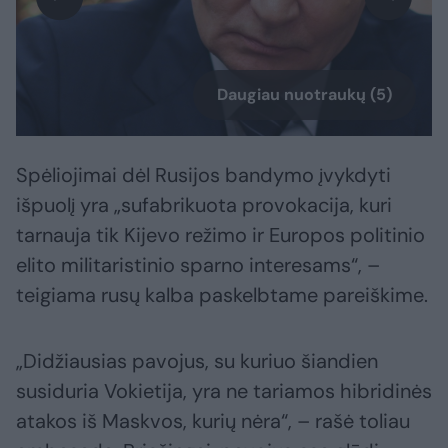
Daugiau nuotraukų (5)
Spėliojimai dėl Rusijos bandymo įvykdyti
išpuolį yra „sufabrikuota provokacija, kuri
tarnauja tik Kijevo režimo ir Europos politinio
elito militaristinio sparno interesams“, –
teigiama rusų kalba paskelbtame pareiškime.
„Didžiausias pavojus, su kuriuo šiandien
susiduria Vokietija, yra ne tariamos hibridinės
atakos iš Maskvos, kurių nėra“, – rašė toliau