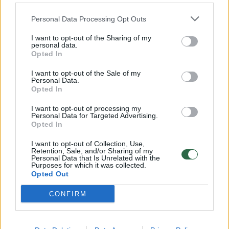
alfa2v. Nėra įrodymų apie abiejų vaistų
Personal Data Processing Opt Outs
saugumą ir veiksmingumą, šie preparatai
I want to opt-out of the Sharing of my
neįtraukti į Pasaulio sveikatos organizacijos
personal data.
Opted In
(PSO) aprobuotų vaistų sąrašą.
I want to opt-out of the Sale of my
Personal Data.
Opted In
Be to, gydytojai išrašo hidroksichlorochiną ir
azitromiciną, kurių taip pat nėra PSO
I want to opt-out of processing my
Personal Data for Targeted Advertising.
rekomendacijose. Vaisto vermiksino
Opted In
efektyvumas silpnas, bet net ir tai neįrodyta
I want to opt-out of Collection, Use,
Retention, Sale, and/or Sharing of my
moksliškai.
Personal Data that Is Unrelated with the
Purposes for which it was collected.
Opted Out
Šios problemos kilo dėl sistemingų vaistų
CONFIRM
tyrimų trūkumo, taip pat dėl farmacijos
kompanijų daromos įtakos sprendimams