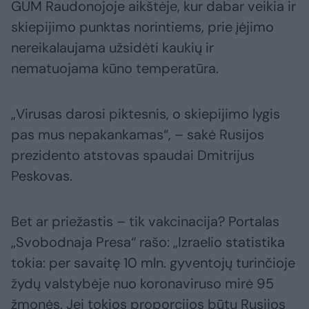
GUM Raudonojoje aikštėje, kur dabar veikia ir
skiepijimo punktas norintiems, prie įėjimo
nereikalaujama užsidėti kaukių ir
nematuojama kūno temperatūra.
„Virusas darosi piktesnis, o skiepijimo lygis
pas mus nepakankamas“, – sakė Rusijos
prezidento atstovas spaudai Dmitrijus
Peskovas.
Bet ar priežastis – tik vakcinacija? Portalas
„Svobodnaja Presa“ rašo: „Izraelio statistika
tokia: per savaitę 10 mln. gyventojų turinčioje
žydų valstybėje nuo koronaviruso mirė 95
žmonės. Jei tokios proporcijos būtų Rusijos