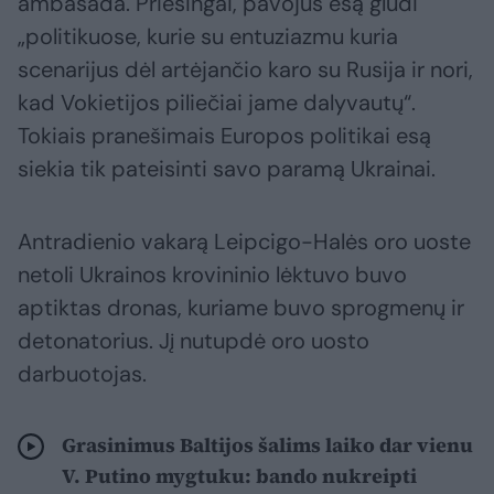
ambasada. Priešingai, pavojus esą glūdi
„politikuose, kurie su entuziazmu kuria
scenarijus dėl artėjančio karo su Rusija ir nori,
kad Vokietijos piliečiai jame dalyvautų“.
Tokiais pranešimais Europos politikai esą
siekia tik pateisinti savo paramą Ukrainai.
Antradienio vakarą Leipcigo-Halės oro uoste
netoli Ukrainos krovininio lėktuvo buvo
aptiktas dronas, kuriame buvo sprogmenų ir
detonatorius. Jį nutupdė oro uosto
darbuotojas.
Grasinimus Baltijos šalims laiko dar vienu
V. Putino mygtuku: bando nukreipti