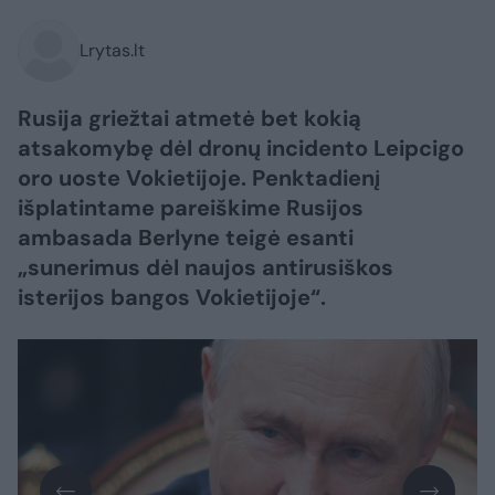
Lrytas.lt
Rusija griežtai atmetė bet kokią
atsakomybę dėl dronų incidento Leipcigo
oro uoste Vokietijoje. Penktadienį
išplatintame pareiškime Rusijos
ambasada Berlyne teigė esanti
„sunerimus dėl naujos antirusiškos
isterijos bangos Vokietijoje“.