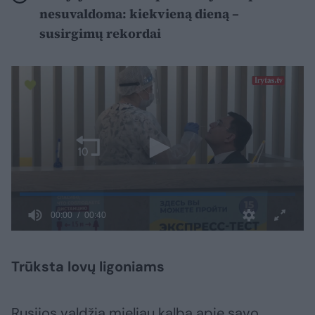
nesuvaldoma: kiekvieną dieną –
susirgimų rekordai
Trūksta lovų ligoniams
Rusijos valdžia mieliau kalba apie savo