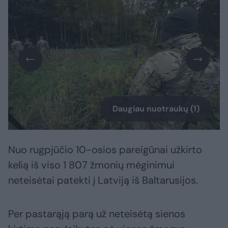
Daugiau nuotraukų (1)
Nuo rugpjūčio 10-osios pareigūnai užkirto
kelią iš viso 1 807 žmonių mėginimui
neteisėtai patekti į Latviją iš Baltarusijos.
Per pastarąją parą už neteisėtą sienos