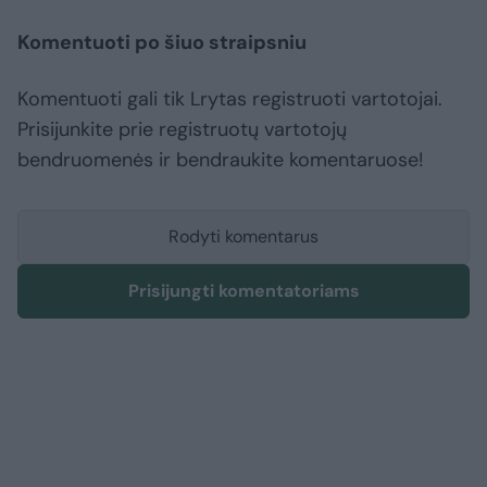
Komentuoti po šiuo straipsniu
Komentuoti gali tik Lrytas registruoti vartotojai.
Prisijunkite prie registruotų vartotojų
bendruomenės ir bendraukite komentaruose!
Rodyti komentarus
Prisijungti komentatoriams