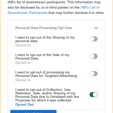
IAB’s list of downstream participants. This information may
also be disclosed by us to third parties on the
IAB’s List of
Downstream Participants
that may further disclose it to other
Susiję straipsniai
third parties.
Personal Data Processing Opt Outs
I want to opt-out of the Sharing of my
personal data.
Opted In
I want to opt-out of the Sale of my
Personal Data.
Opted In
I want to opt-out of processing my
Personal Data for Targeted Advertising.
Opted In
Latvijoje prie Baltarusijos
Vokietij
sienos paskelbta
Lenkija 
I want to opt-out of Collection, Use,
ekstremalioji padėtis
dėl migra
Retention, Sale, and/or Sharing of my
Personal Data that Is Unrelated with the
pratęsiama trimis mėnesiais
srauto
Purposes for which it was collected.
Opted Out