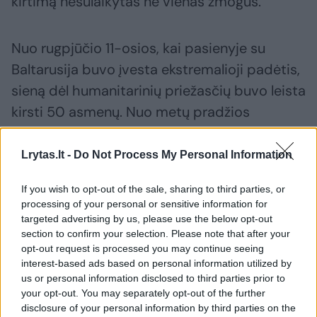
kirtimą nesulaikytas nė vienas žmogus.
Nuo rugpjūčio 11-osios, kai pasienyje su
Baltarusija buvo įvesta ekstremalioji padėtis,
sieną dėl humanitarinių priežasčių buvo leista
kirsti 50 asmenų. Nuo metų pradžios
sulaikyti 402 trečiųjų šalių piliečiai, neteisėtai
kirtę valstybės sieną.
Lrytas.lt -
Do Not Process My Personal Information
If you wish to opt-out of the sale, sharing to third parties, or
Labai padaugėjus neteisėtų bandymų kirsti
processing of your personal or sensitive information for
targeted advertising by us, please use the below opt-out
Latvijos ir Baltarusijos sieną, vyriausybė nuo
section to confirm your selection. Please note that after your
rugpjūčio 11-osios iki lapkričio 10-osios įvedė
opt-out request is processed you may continue seeing
ekstremaliąją padėtį Ludzos, Kraslavos,
interest-based ads based on personal information utilized by
us or personal information disclosed to third parties prior to
Aukštutinės Dauguvos savivaldybėse ir
your opt-out. You may separately opt-out of the further
Daugpilyje.
disclosure of your personal information by third parties on the