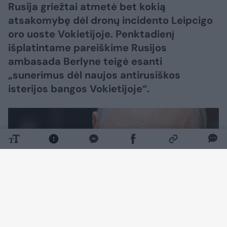
Rusija griežtai atmetė bet kokią
atsakomybę dėl dronų incidento Leipcigo
oro uoste Vokietijoje. Penktadienį
išplatintame pareiškime Rusijos
ambasada Berlyne teigė esanti
„sunerimus dėl naujos antirusiškos
isterijos bangos Vokietijoje“.