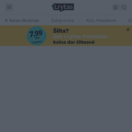
Karas Ukrainoje
Žalioji erdvė
Ačiū, Prezidente
E