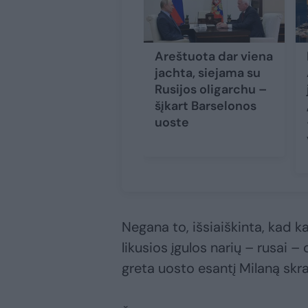
Areštuota dar viena
jachta, siejama su
Rusijos oligarchu –
šįkart Barselonos
uoste
Negana to, išsiaiškinta, kad 
likusios įgulos narių – rusai –
greta uosto esantį Milaną skra