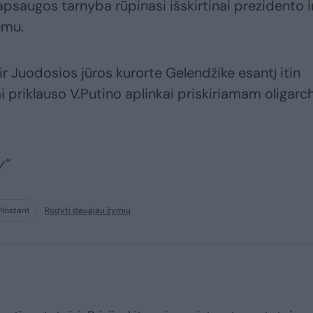
apsaugos tarnyba rūpinasi išskirtinai prezidento i
umu.
r Juodosios jūros kurorte Gelendžike esantį itin
ai priklauso V.Putino aplinkai priskiriamam oligarc
y“
^Instant
Rodyti daugiau žymių