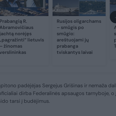
Prabangią R.
Rusijos oligarchams
Abramovičiaus
– smūgis po
jachtą norėjęs
smūgio:
„pagražinti“ lietuvis
areštuojami jų
– žinomas
prabanga
verslininkas
tviskantys laivai
kapitono padėjėjas Sergejus Grišinas ir nemaža dal
 oficialiai dirba Federalinės apsaugos tarnyboje, o 
ido tarsi į budėjimus.