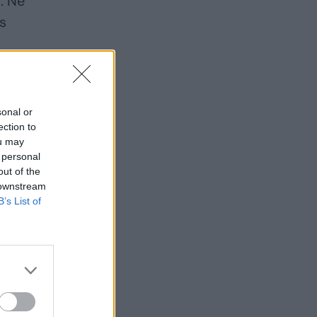
. Ne
is
sonal or
ection to
ou may
 personal
out of the
 downstream
B’s List of