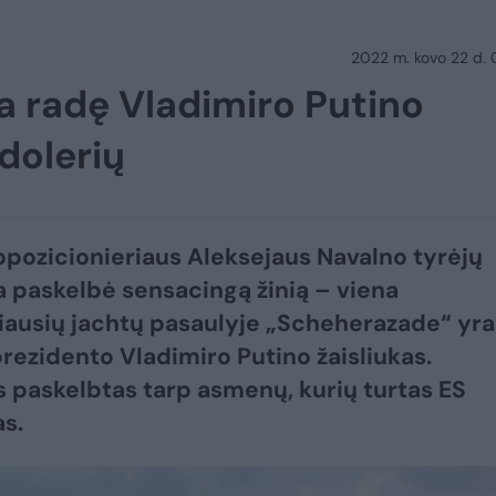
2022 m. kovo 22 d.
na radę Vladimiro Putino
dolerių
 opozicionieriaus Aleksejaus Navalno tyrėjų
paskelbė sensacingą žinią – viena
ausių jachtų pasaulyje „Scheherazade“ yra
prezidento Vladimiro Putino žaisliukas.
s paskelbtas tarp asmenų, kurių turtas ES
s.