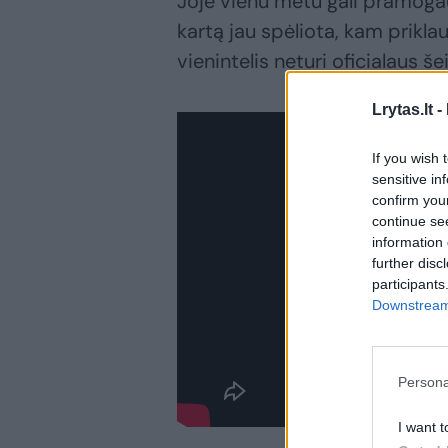
Joje vienu metu gali pramogaut
kartą jau spėliota, kam prikla
vienintelis neturi oficialaus še
Lrytas.lt -
If you wish 
sensitive in
confirm you
continue se
information 
further disc
participants
Downstream 
Persona
I want t