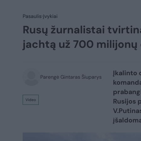
Pasaulis
Įvykiai
Rusų žurnalistai tvirti
jachtą už 700 milijonų 
Įkalinto
Parengė Gintaras Šiuparys
komanda 
prabangi
Rusijos 
Video
V.Putina
įšaldoma