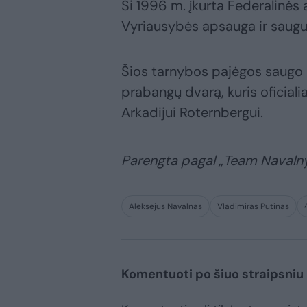
Ši 1996 m. įkurta Federalinės 
Vyriausybės apsauga ir saug
Šios tarnybos pajėgos saugo i
prabangų dvarą, kuris oficiali
Arkadijui Roternbergui.
Parengta pagal „Team Navaln
Aleksejus Navalnas
Vladimiras Putinas
Komentuoti po šiuo straipsniu