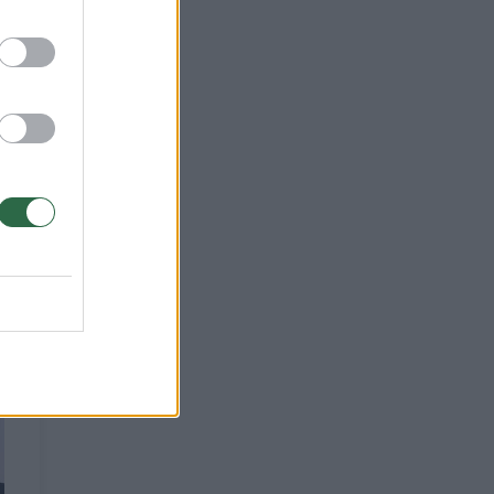
ko
ttą-