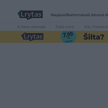
Naujausi
Skaitomiausi
Lietuvos d
Karas Ukrainoje
Žalioji erdvė
Ačiū, Prezident