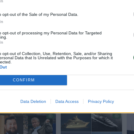
In
nalistai bandė įminti mįslę, bet tiesioginių įrodymų
o opt-out of the Sale of my Personal Data.
ats neturi jokio vertingo turto, nes jį valdo per lai
In
daro tą pačią klaidą – naudoja ir valstybinius
to opt-out of processing my Personal Data for Targeted
ing.
In
o opt-out of Collection, Use, Retention, Sale, and/or Sharing
listams atskleisti paslapties šydą. „The New York
ersonal Data that Is Unrelated with the Purposes for which it
lected.
s kalbino laivo kapitoną britą Guy Thomasą Benne
Out
daug – jachtos šeimininkas yra rusas.
CONFIRM
Data Deletion
Data Access
Privacy Policy