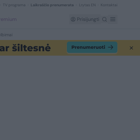
TV programa
Laikraščio prenumerata
Lrytas EN
Kontaktai
Premium
Prisijungti
lbimai