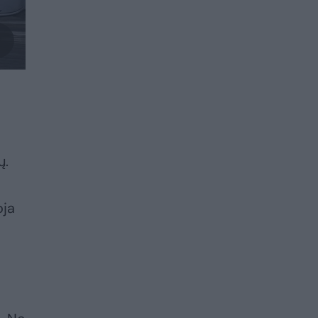
ų.
oja