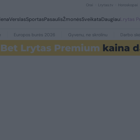
Orai
Lrytas.tv
Horoskopai
iena
Verslas
Sportas
Pasaulis
Žmonės
Sveikata
Daugiau
Lrytas 
e
Europos burės 2026
Gyvenu, ne skrolinu
Darbo ske