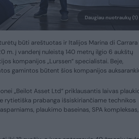
Daugiau nuotraukų (1)
 turėtų būti areštuotas ir Italijos Marina di Carrara
20 m. į vandenį nuleistą 140 metrų ilgio 6 aukštų
tijos kompanijos „Lurssen“ specialistai. Beje,
tos gamintos būtent šios kompanijos auksaranki
onei „Beilot Asset Ltd“ priklausantis laivas plauki
e rytietiška prabanga išsiskiriančiame technikos
gtasparniams, plaukimo baseinas, SPA kompleksas,