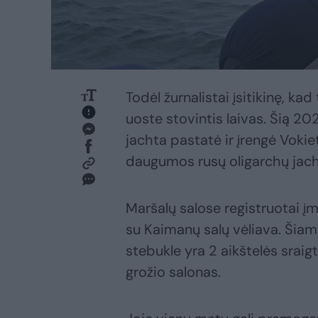
Todėl žurnalistai įsitikinę, kad
uoste stovintis laivas. Šią 20
jachta pastatė ir įrengė Vokie
daugumos rusų oligarchų jach
Maršalų salose registruotai įm
su Kaimanų salų vėliava. Šiam
stebukle yra 2 aikštelės srai
grožio salonas.