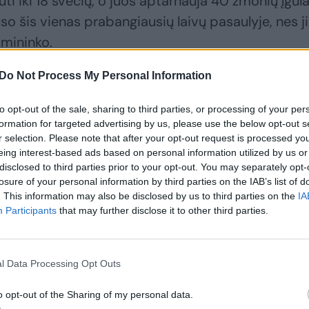
i iki 18 svečių, o juos aptarnauja 40 žmonių įgula
uso šis vienas prabangiausių laivų pasaulyje, nes j
imininko.
Do Not Process My Personal Information
to opt-out of the sale, sharing to third parties, or processing of your per
formation for targeted advertising by us, please use the below opt-out s
r selection. Please note that after your opt-out request is processed y
eing interest-based ads based on personal information utilized by us or
disclosed to third parties prior to your opt-out. You may separately opt-
losure of your personal information by third parties on the IAB’s list of
. This information may also be disclosed by us to third parties on the
IA
Participants
that may further disclose it to other third parties.
l Data Processing Opt Outs
o opt-out of the Sharing of my personal data.