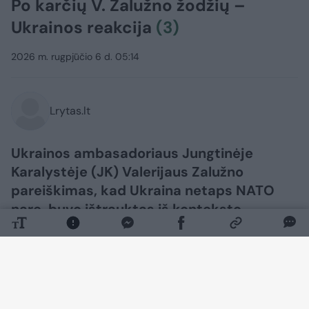
Po karčių V. Zalužno žodžių –
Ukrainos reakcija
(3)
2026 m. rugpjūčio 6 d. 05:14
Lrytas.lt
Ukrainos ambasadoriaus Jungtinėje
Karalystėje (JK) Valerijaus Zalužno
pareiškimas, kad Ukraina netaps NATO
nare, buvo ištrauktas iš konteksto,
žurnalistams pareiškė Ukrainos užsienio
reikalų ministerijos atstovas Heorhijus
Tychyjus.