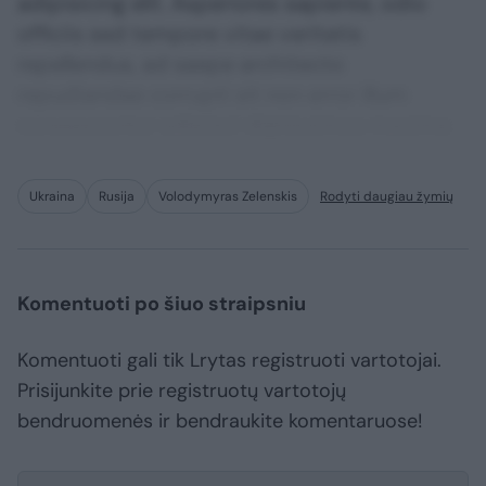
adipisicing elit. Asperiores sapiente, odio
officiis sed tempore vitae veritatis
repellendus, ad saepe architecto
repudiandae corrupti sit non error illum
consequuntur adipisci dignissimos maxime.
Ukraina
Rusija
Volodymyras Zelenskis
Rodyti daugiau žymių
Komentuoti po šiuo straipsniu
Komentuoti gali tik Lrytas registruoti vartotojai.
Prisijunkite prie registruotų vartotojų
bendruomenės ir bendraukite komentaruose!