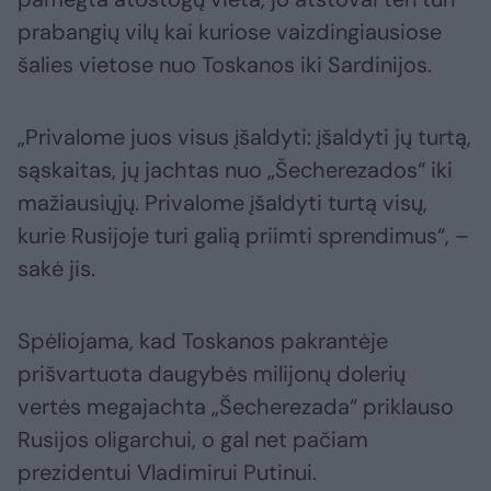
prabangių vilų kai kuriose vaizdingiausiose
šalies vietose nuo ​​Toskanos iki Sardinijos.
„Privalome juos visus įšaldyti: įšaldyti jų turtą,
sąskaitas, jų jachtas nuo „Šecherezados“ iki
mažiausiųjų. Privalome įšaldyti turtą visų,
kurie Rusijoje turi galią priimti sprendimus“, –
sakė jis.
Spėliojama, kad Toskanos pakrantėje
prišvartuota daugybės milijonų dolerių
vertės megajachta „Šecherezada“ priklauso
Rusijos oligarchui, o gal net pačiam
prezidentui Vladimirui Putinui.