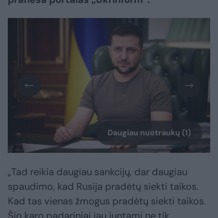
Daugiau nuotraukų (1)
„Tad reikia daugiau sankcijų, dar daugiau
spaudimo, kad Rusija pradėtų siekti taikos.
Kad tas vienas žmogus pradėtų siekti taikos.
Šio karo padariniai jau juntami ne tik