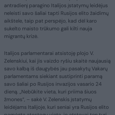
antradienį paragino Italijos įstatymų leidėjus
neleisti savo šaliai tapti Rusijos elito žaidimų
aikštele, taip pat perspėjo, kad dėl karo
sukelto maisto trūkumo gali kilti nauja
migrantų krizė.
Italijos parlamentarai atsistoję plojo V.
Zelenskiui, kai jis vaizdo ryšiu skaitė naujausią
savo kalbą iš daugybės jau pasakytų Vakarų
parlamentams siekiant sustiprinti paramą
savo šaliai po Rusijos invazijos vasario 24
dieną. „Nebūkite vieta, kuri priima šiuos
žmones“, – sakė V. Zelenskis įstatymų
leidėjams Italijoje, kuri seniai yra Rusijos elito
pamėgta atostogų vieta, jo atstovai ten turi