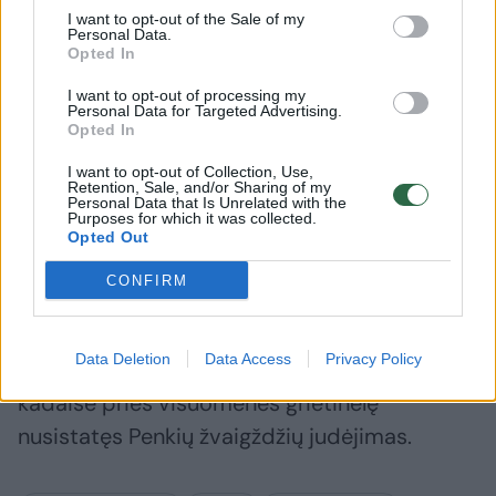
I want to opt-out of the Sale of my
Personal Data.
Opted In
Italija jau daugelį metų yra migracijos į
I want to opt-out of processing my
Europą priešakinėje linijoje, šimtai tūkstančių
Personal Data for Targeted Advertising.
Opted In
žmonių, bėgančių nuo konfliktų ar klimato
kaitos, pastaraisiais metais iš Šiaurės Afrikos
I want to opt-out of Collection, Use,
Retention, Sale, and/or Sharing of my
mėgino kirsti pavojingą Viduržemio jūrą.
Personal Data that Is Unrelated with the
Purposes for which it was collected.
Kelios M. Draghi koalicinės vyriausybės
Opted Out
partijos jau seniai palaiko glaudžius ryšius su
CONFIRM
Kremliumi – tai ir ​​Silvio Berlusconi
vadovaujama partija „Forza Italia“, ir Matteo
Data Deletion
Data Access
Privacy Policy
Salvini kraštutinių dešiniųjų Lyga, taip pat
kadaise prieš visuomenės grietinėlę
nusistatęs Penkių žvaigždžių judėjimas.