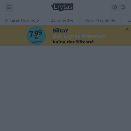
Karas Ukrainoje
Žalioji erdvė
Ačiū, Prezidente
E