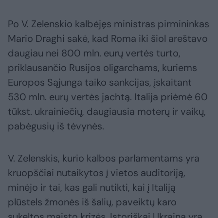
Po V. Zelenskio kalbėjęs ministras pirmininkas
Mario Draghi sakė, kad Roma iki šiol areštavo
daugiau nei 800 mln. eurų vertės turto,
priklausančio Rusijos oligarchams, kuriems
Europos Sąjunga taiko sankcijas, įskaitant
530 mln. eurų vertės jachtą. Italija priėmė 60
tūkst. ukrainiečių, daugiausia moterų ir vaikų,
pabėgusių iš tėvynės.
V. Zelenskis, kurio kalbos parlamentams yra
kruopščiai nutaikytos į vietos auditoriją,
minėjo ir tai, kas gali nutikti, kai į Italiją
plūstels žmonės iš šalių, paveiktų karo
sukeltos maisto krizės. Istoriškai Ukraina yra