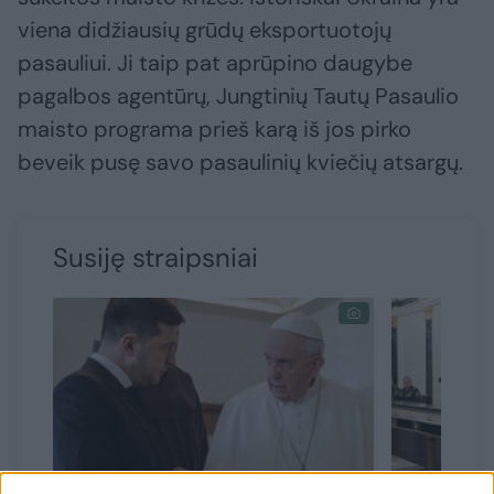
viena didžiausių grūdų eksportuotojų
pasauliui. Ji taip pat aprūpino daugybe
pagalbos agentūrų, Jungtinių Tautų Pasaulio
maisto programa prieš karą iš jos pirko
beveik pusę savo pasaulinių kviečių atsargų.
Susiję straipsniai