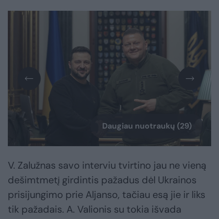
Daugiau nuotraukų (29)
V. Zalužnas savo interviu tvirtino jau ne vieną
dešimtmetį girdintis pažadus dėl Ukrainos
prisijungimo prie Aljanso, tačiau esą jie ir liks
tik pažadais. A. Valionis su tokia išvada