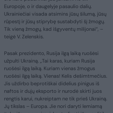
Europoje, o ir daugelyje pasaulio dalių.
Ukrainiečiai visada atsimins jūsų šilumą, jūsų
rūpestį ir jūsų stiprybę sustabdyti šį žmogų.
Tik vieną žmogų, kad išgyventų milijonai“, –
teigė V. Zelenskis.
Pasak prezidento, Rusija ilgą laiką ruošėsi
užpulti Ukrainą. „Tai karas, kuriam Rusija
ruošėsi ilgą laiką. Kuriam vienas žmogus
ruošėsi ilgą laiką. Vienas! Kelis dešimtmečius.
Jis uždirbo beprotiškai didelius pinigus iš
naftos ir dujų eksporto ir nurodė skirti juos
rengtis karui, nukreiptam ne tik prieš Ukrainą.
Jų tikslas – Europa. Jie nori daryti lemiamą