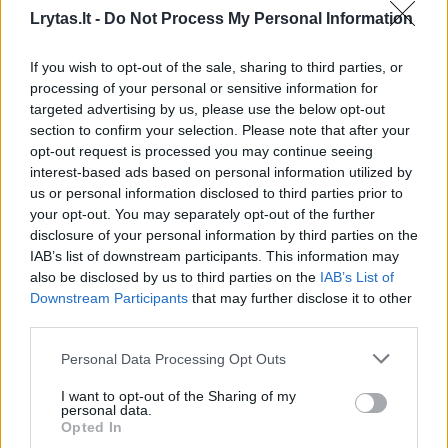
Lrytas.lt -
Do Not Process My Personal Information
V. Zelenskis ragina popiežių
Ekspertai
tarpininkauti sprendžiant
išlaiko R
If you wish to opt-out of the sale, sharing to third parties, or
konfliktą Rusijos užpultoje
lojalumą
processing of your personal or sensitive information for
Ukrainoje
targeted advertising by us, please use the below opt-out
section to confirm your selection. Please note that after your
opt-out request is processed you may continue seeing
interest-based ads based on personal information utilized by
us or personal information disclosed to third parties prior to
your opt-out. You may separately opt-out of the further
„Nežinome, kada turėsime derlių ir ar
disclosure of your personal information by third parties on the
IAB’s list of downstream participants. This information may
galėsime eksportuoti“, – sakė V. Zelenskis.
also be disclosed by us to third parties on the
IAB’s List of
„Negalime eksportuoti kukurūzų, aliejaus,
Downstream Participants
that may further disclose it to other
third parties.
kviečių, tiek daug gyvybei būtinų produktų. Ir
tai taip pat paveiks jūsų kaimynus kitoje
Personal Data Processing Opt Outs
jūros pusėje. Kainos kyla, dešimtims milijonų
I want to opt-out of the Sharing of my
personal data.
žmonių prie jūsų krantų reikės pagalbos", -
Opted In
sakė jis.