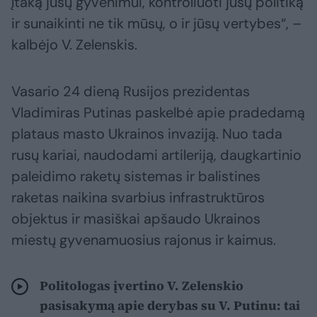
įtaką jūsų gyvenimui, kontroliuoti jūsų politiką
ir sunaikinti ne tik mūsų, o ir jūsų vertybes“, –
kalbėjo V. Zelenskis.
Vasario 24 dieną Rusijos prezidentas
Vladimiras Putinas paskelbė apie pradedamą
plataus masto Ukrainos invaziją. Nuo tada
rusų kariai, naudodami artileriją, daugkartinio
paleidimo raketų sistemas ir balistines
raketas naikina svarbius infrastruktūros
objektus ir masiškai apšaudo Ukrainos
miestų gyvenamuosius rajonus ir kaimus.
Politologas įvertino V. Zelenskio
pasisakymą apie derybas su V. Putinu: tai