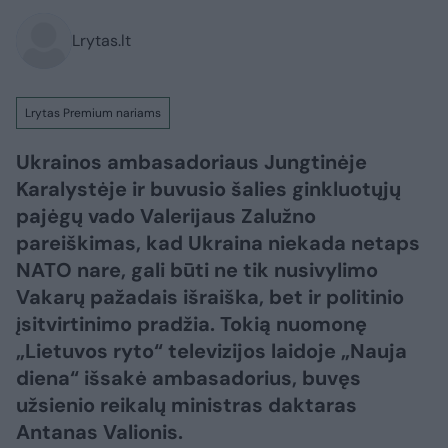
Lrytas.lt
Lrytas Premium nariams
Ukrainos ambasadoriaus Jungtinėje
Karalystėje ir buvusio šalies ginkluotųjų
pajėgų vado Valerijaus Zalužno
pareiškimas, kad Ukraina niekada netaps
NATO nare, gali būti ne tik nusivylimo
Vakarų pažadais išraiška, bet ir politinio
įsitvirtinimo pradžia. Tokią nuomonę
„Lietuvos ryto“ televizijos laidoje „Nauja
diena“ išsakė ambasadorius, buvęs
užsienio reikalų ministras daktaras
Antanas Valionis.