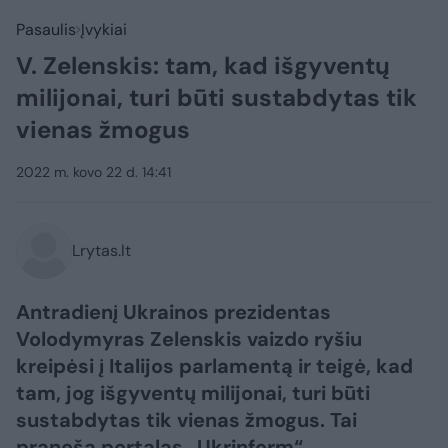
Pasaulis
Įvykiai
V. Zelenskis: tam, kad išgyventų
milijonai, turi būti sustabdytas tik
vienas žmogus
2022 m. kovo 22 d. 14:41
Lrytas.lt
Antradienį Ukrainos prezidentas
Volodymyras Zelenskis vaizdo ryšiu
kreipėsi į Italijos parlamentą ir teigė, kad
tam, jog išgyventų milijonai, turi būti
sustabdytas tik vienas žmogus. Tai
praneša portalas „Ukrinform“.