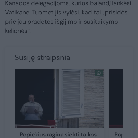
Kanados delegacijoms, kurios balandį lankėsi
Vatikane. Tuomet jis vylėsi, kad tai „prisidės
prie jau pradėtos išgijimo ir susitaikymo
kelionės“.
Susiję straipsniai
Popiežius ragina siekti taikos
Popiežiu