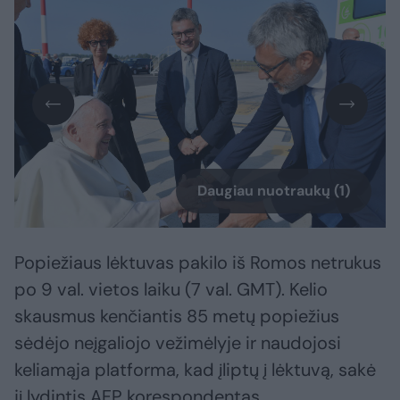
Daugiau nuotraukų (1)
Popiežiaus lėktuvas pakilo iš Romos netrukus
po 9 val. vietos laiku (7 val. GMT). Kelio
skausmus kenčiantis 85 metų popiežius
sėdėjo neįgaliojo vežimėlyje ir naudojosi
keliamąja platforma, kad įliptų į lėktuvą, sakė
jį lydintis AFP korespondentas.