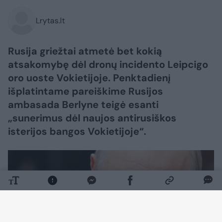
Lrytas.lt
Rusija griežtai atmetė bet kokią
atsakomybę dėl dronų incidento Leipcigo
oro uoste Vokietijoje. Penktadienį
išplatintame pareiškime Rusijos
ambasada Berlyne teigė esanti
„sunerimus dėl naujos antirusiškos
isterijos bangos Vokietijoje“.