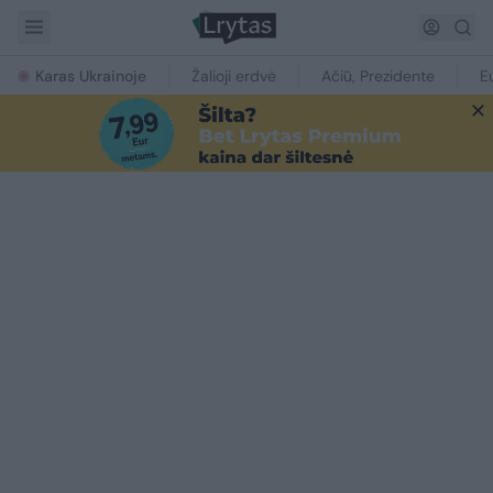
Karas Ukrainoje
Žalioji erdvė
Ačiū, Prezidente
E