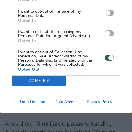
Maždaug 150 tūkst. vadinamųjų Pirmųjų
I want to opt-out of the Sale of my
tautų, metisų ir inuitų vaikų nuo XIX a.
Personal Data.
Opted In
pabaigos iki praėjusio amžiaus dešimtojo
I want to opt-out of processing my
dešimtmečio buvo mokomi 139 mokyklose,
Personal Data for Targeted Advertising.
Opted In
kur jie ištisus mėnesius ir metus buvo
izoliuoti nuo savo šeimų, kalbos ir kultūros.
I want to opt-out of Collection, Use,
Retention, Sale, and/or Sharing of my
Daugelis buvo fiziškai ir seksualiai
Personal Data that Is Unrelated with the
Purposes for which it was collected.
išnaudojami direktorių ir mokytojų. Manoma,
Opted Out
kad tūkstančiai jų mirė nuo ligų, netinkamos
CONFIRM
mitybos ar nepriežiūros. Nuo 2021 m.
gegužės mėnesio buvusių mokyklų vietose
Data Deletion
Data Access
Privacy Policy
aptikta daugiau nei 1300 nepažymėtų kapų.
Antradienį 1,3 milijardo pasaulio katalikų