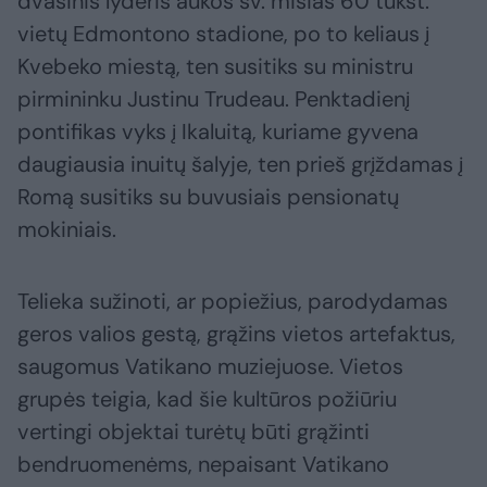
dvasinis lyderis aukos šv. mišias 60 tūkst.
vietų Edmontono stadione, po to keliaus į
Kvebeko miestą, ten susitiks su ministru
pirmininku Justinu Trudeau. Penktadienį
pontifikas vyks į Ikaluitą, kuriame gyvena
daugiausia inuitų šalyje, ten prieš grįždamas į
Romą susitiks su buvusiais pensionatų
mokiniais.
Telieka sužinoti, ar popiežius, parodydamas
geros valios gestą, grąžins vietos artefaktus,
saugomus Vatikano muziejuose. Vietos
grupės teigia, kad šie kultūros požiūriu
vertingi objektai turėtų būti grąžinti
bendruomenėms, nepaisant Vatikano