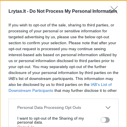
Šri Lankoje
kelionę 
„atgailos
Lrytas.lt -
Do Not Process My Personal Information
If you wish to opt-out of the sale, sharing to third parties, or
processing of your personal or sensitive information for
targeted advertising by us, please use the below opt-out
section to confirm your selection. Please note that after your
Nuo praėjusių metų Katalikų bažnyčios
opt-out request is processed you may continue seeing
administruotų valstybinių mokyklų
interest-based ads based on personal information utilized by
us or personal information disclosed to third parties prior to
teritorijose nepažymėtuose kapuose atrasti
your opt-out. You may separately opt-out of the further
šimtai čiabuvių vaikų palaikų privertė Kanadą
disclosure of your personal information by third parties on the
IAB’s list of downstream participants. This information may
pripažinti nesėkmingą jos priverstinio
also be disclosed by us to third parties on the
IAB’s List of
asimiliavimo politiką. Tai taip pat atskleidė
Downstream Participants
that may further disclose it to other
third parties.
Bažnyčios vaidmenį, nacionalinė tiesos ir
susitaikymo komisija jį pavadino „kultūriniu
Personal Data Processing Opt Outs
genocidu“.
I want to opt-out of the Sharing of my
personal data.
Opted In