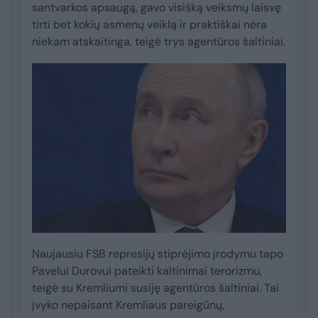
santvarkos apsaugą, gavo visišką veiksmų laisvę
tirti bet kokių asmenų veiklą ir praktiškai nėra
niekam atskaitinga, teigė trys agentūros šaltiniai.
Naujausiu FSB represijų stiprėjimo įrodymu tapo
Pavelui Durovui pateikti kaltinimai terorizmu,
teigė su Kremliumi susiję agentūros šaltiniai. Tai
įvyko nepaisant Kremliaus pareigūnų,