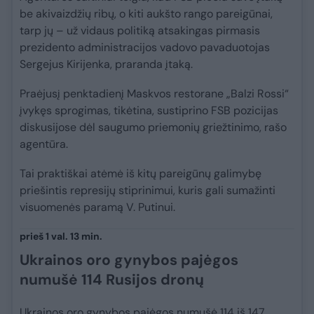
be akivaizdžių ribų, o kiti aukšto rango pareigūnai,
tarp jų – už vidaus politiką atsakingas pirmasis
prezidento administracijos vadovo pavaduotojas
Sergejus Kirijenka, praranda įtaką.
Praėjusį penktadienį Maskvos restorane „Balzi Rossi“
įvykęs sprogimas, tikėtina, sustiprino FSB pozicijas
diskusijose dėl saugumo priemonių griežtinimo, rašo
agentūra.
Tai praktiškai atėmė iš kitų pareigūnų galimybę
priešintis represijų stiprinimui, kuris gali sumažinti
visuomenės paramą V. Putinui.
prieš 1 val. 13 min.
Ukrainos oro gynybos pajėgos
numušė 114 Rusijos dronų
Ukrainos oro gynybos pajėgos numušė 114 iš 147