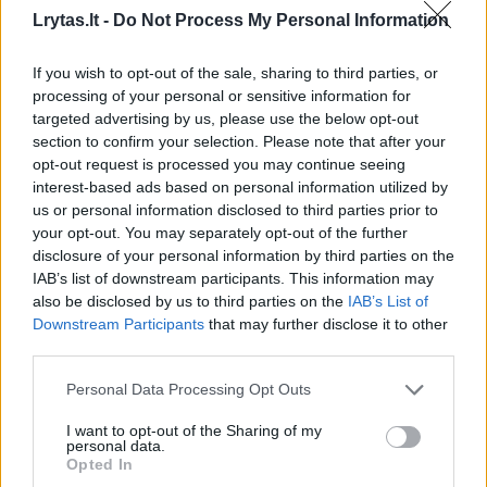
Lrytas.lt -
Do Not Process My Personal Information
If you wish to opt-out of the sale, sharing to third parties, or
processing of your personal or sensitive information for
„Šios atakos, be abejo, tęsis tol, kol rusai
targeted advertising by us, please use the below opt-out
galės jas tęsti, nes rusai žino tą patį, ką mums
section to confirm your selection. Please note that after your
opt-out request is processed you may continue seeing
visiems aiškiai paaiškino Volodymyras
interest-based ads based on personal information utilized by
Zelenskis – kad Ukrainai katastrofiškai trūksta
us or personal information disclosed to third parties prior to
your opt-out. You may separately opt-out of the further
šaudmenų, gebančių numušti balistines
disclosure of your personal information by third parties on the
raketas“, – pabrėžė M. Clarke'as.
IAB’s list of downstream participants. This information may
also be disclosed by us to third parties on the
IAB’s List of
Downstream Participants
that may further disclose it to other
Ekspertas pridūrė, kad rusai naudoja ne tik
third parties.
turimas savo balistines raketas, bet ir iš
Personal Data Processing Opt Outs
Šiaurės Korėjos gautas KN-23 tipo balistines
I want to opt-out of the Sharing of my
raketas.
personal data.
Opted In