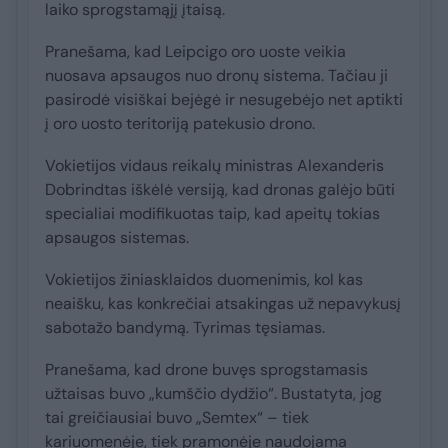
laiko sprogstamąjį įtaisą.
Pranešama, kad Leipcigo oro uoste veikia
nuosava apsaugos nuo dronų sistema. Tačiau ji
pasirodė visiškai bejėgė ir nesugebėjo net aptikti
į oro uosto teritoriją patekusio drono.
Vokietijos vidaus reikalų ministras Alexanderis
Dobrindtas iškėlė versiją, kad dronas galėjo būti
specialiai modifikuotas taip, kad apeitų tokias
apsaugos sistemas.
Vokietijos žiniasklaidos duomenimis, kol kas
neaišku, kas konkrečiai atsakingas už nepavykusį
sabotažo bandymą. Tyrimas tęsiamas.
Pranešama, kad drone buvęs sprogstamasis
užtaisas buvo „kumščio dydžio“. Bustatyta, jog
tai greičiausiai buvo „Semtex“ – tiek
kariuomenėje, tiek pramonėje naudojama