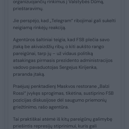
organizuojančių rinkimus į Valstybės Dūmą,
prieštaravimų.
Jie perspėjo, kad „Telegram“ ribojimai gali sukelti
neigiamą rinkėjų reakciją.
Agentūros šaltiniai teigia, kad FSB plečia savo
įtaką be akivaizdžių ribų, o kiti aukšto rango
pareigūnai, tarp jų – už vidaus politiką
atsakingas pirmasis prezidento administracijos
vadovo pavaduotojas Sergejus Kirijenka,
praranda įtaką.
Praėjusį penktadienį Maskvos restorane „Balzi
Rossi“ įvykęs sprogimas, tikėtina, sustiprino FSB
pozicijas diskusijose dėl saugumo priemonių
griežtinimo, rašo agentūra.
Tai praktiškai atėmė iš kitų pareigūnų galimybę
priešintis represijų stiprinimui, kuris gali