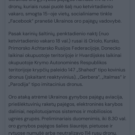
dronų, kuriais rusai puolė šalį nuo ketvirtadienio
vakaro, smogta 15-oje vietų, socialiniame tinkle
„Facebook“ pranešė Ukrainos oro pajėgų vadovybė.
Pasak karinių šaltinių, penktadienio naktį (nuo
ketvirtadienio vakaro 18 val.) rusai iš Oriolo, Kursko,
Primorsko Achtarsko Rusijos Federacijoje, Donecko
laikinai okupuotoje teritorijoje ir Hvardijskės laikinai
okupuotoje Krymo Autonominės Respublikos
teritorijoje krypčių paleido 147 „Shahed“ tipo kovinius
dronus (įskaitant reaktyvinius), „Gerbera“, „Italmas“ ir
„Parodija“ tipo imitacinius dronus.
Oro ataką atrėmė Ukrainos gynybos pajėgų aviacija,
priešlėktuvinių raketų pajėgos, elektroninės karybos
daliniai, nepilotuojamos sistemos ir mobiliosios
ugnies grupės. Preliminariais duomenimis, iki 8.30 val.
oro gynybos pajėgos šalies šiaurėje, pietuose ir
rytuose numušė arba neutralizavo 114 rusų dronų.