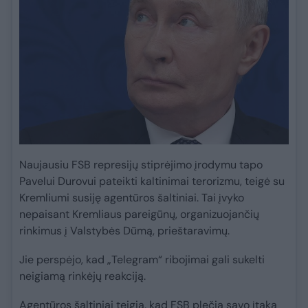
Naujausiu FSB represijų stiprėjimo įrodymu tapo
Pavelui Durovui pateikti kaltinimai terorizmu, teigė su
Kremliumi susiję agentūros šaltiniai. Tai įvyko
nepaisant Kremliaus pareigūnų, organizuojančių
rinkimus į Valstybės Dūmą, prieštaravimų.
Jie perspėjo, kad „Telegram“ ribojimai gali sukelti
neigiamą rinkėjų reakciją.
Agentūros šaltiniai teigia, kad FSB plečia savo įtaką