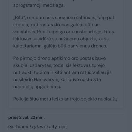
sprogstamoji medžiaga.
„Bild“, remdamasis saugumo šaltiniais, taip pat
skelbia, kad rastas dronas galėjo būti ne
vienintelis. Prie Leipcigo oro uosto artėjęs kitas
lėktuvas susidūrė su nežinomu objektu, kuris,
kaip įtariama, galėjo būti dar vienas dronas.
Po pirmojo drono aptikimo oro uostas buvo
skubiai uždarytas, todėl šis lėktuvas turėjo
nutraukti tūpimą ir kilti antram ratui. Vėliau jis
nusileido Hanoveryje, kur buvo nustatyta
nedidelių apgadinimų.
Policija šiuo metu ieško antrojo objekto nuolaužų.
prieš 2 val. 22 min.
Gerbiami
Lrytas
skaitytojai,