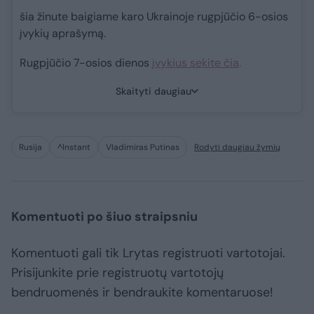
šia žinute baigiame karo Ukrainoje rugpjūčio 6-osios
įvykių aprašymą.
Rugpjūčio 7-osios dienos
įvykius sekite čia
.
Skaityti daugiau
Rusija
^Instant
Vladimiras Putinas
Rodyti daugiau žymių
Komentuoti po šiuo straipsniu
Komentuoti gali tik Lrytas registruoti vartotojai.
Prisijunkite prie registruotų vartotojų
bendruomenės ir bendraukite komentaruose!