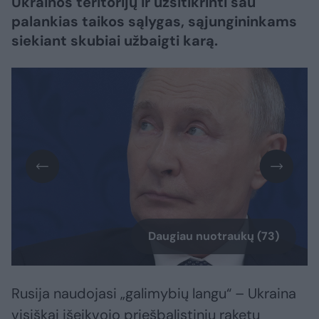
Ukrainos teritorijų ir užsitikrinti sau
palankias taikos sąlygas, sąjungininkams
siekiant skubiai užbaigti karą.​​​​​​​​​​​​​​​​​​​​​​​​​​​
Daugiau nuotraukų (73)
Rusija naudojasi „galimybių langu“ – Ukraina
visiškai išeikvojo priešbalistinių raketų