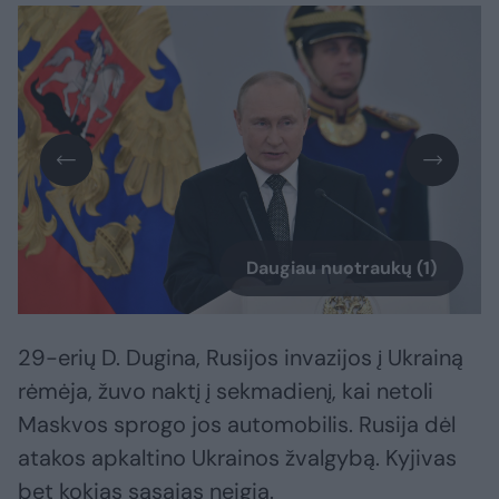
Daugiau nuotraukų (1)
29-erių D. Dugina, Rusijos invazijos į Ukrainą
rėmėja, žuvo naktį į sekmadienį, kai netoli
Maskvos sprogo jos automobilis. Rusija dėl
atakos apkaltino Ukrainos žvalgybą. Kyjivas
bet kokias sąsajas neigia.