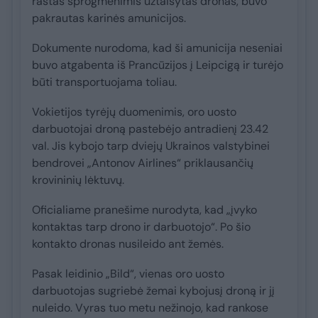
rastas sprogmenimis užtaisytas dronas, buvo
pakrautas karinės amunicijos.
Dokumente nurodoma, kad ši amunicija neseniai
buvo atgabenta iš Prancūzijos į Leipcigą ir turėjo
būti transportuojama toliau.
Vokietijos tyrėjų duomenimis, oro uosto
darbuotojai droną pastebėjo antradienį 23.42
val. Jis kybojo tarp dviejų Ukrainos valstybinei
bendrovei „Antonov Airlines“ priklausančių
krovininių lėktuvų.
Oficialiame pranešime nurodyta, kad „įvyko
kontaktas tarp drono ir darbuotojo“. Po šio
kontakto dronas nusileido ant žemės.
Pasak leidinio „Bild“, vienas oro uosto
darbuotojas sugriebė žemai kybojusį droną ir jį
nuleido. Vyras tuo metu nežinojo, kad rankose