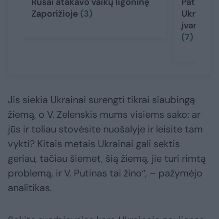
Rusai atakavo vaikų ligoninę
Pateikė 
Zaporižioje
(3)
Ukrainos
įvardijo 
(7)
Jis siekia Ukrainai surengti tikrai siaubingą
žiemą, o V. Zelenskis mums visiems sako: ar
jūs ir toliau stovėsite nuošalyje ir leisite tam
vykti? Kitais metais Ukrainai gali sektis
geriau, tačiau šiemet, šią žiemą, jie turi rimtą
problemą, ir V. Putinas tai žino“, – pažymėjo
analitikas.