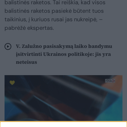
balistinės raketos. Tai reiškia, kad visos
balistinės raketos pasiekė būtent tuos
taikinius, į kuriuos rusai jas nukreipė, –
pabrėžė ekspertas.
V. Zalužno pasisakymą laiko bandymu
įsitvirtinti Ukrainos politikoje: jis yra
neteisus