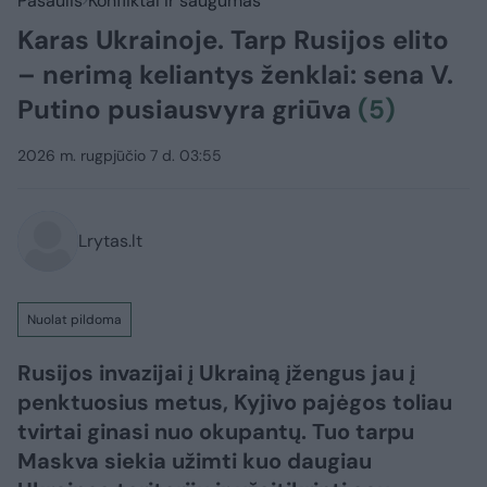
Pasaulis
Konfliktai ir saugumas
Karas Ukrainoje. Tarp Rusijos elito
– nerimą keliantys ženklai: sena V.
Putino pusiausvyra griūva
(5)
2026 m. rugpjūčio 7 d. 03:55
Lrytas.lt
Nuolat pildoma
Rusijos invazijai į Ukrainą įžengus jau į
penktuosius metus, Kyjivo pajėgos toliau
tvirtai ginasi nuo okupantų. Tuo tarpu
Maskva siekia užimti kuo daugiau