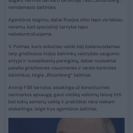
augant nerimui dėl karo Ukrainoje, rašo „Bloomberg“,
remdamasis šaltiniais.
Agentūros teigimu, daliai Rusijos elito tapo vis labiau
neramu, kad specialioji tarnyba tapo
nebekontroliuojama.
V. Putinas, kuris anksčiau valdė šalį balansuodamas
tarp griežtosios linijos šalininkų valstybės saugumo
srityje ir nuosaikesnių pareigūnų, dabar nuosekliai
palaiko griežtesnės visuomenės ir verslo kontrolės
šalininkus, teigia „Bloomberg“ šaltiniai.
Antroji FSB tarnyba, atsakinga už konstitucinės
santvarkos apsaugą, gavo visišką veiksmų laisvę tirti
bet kokių asmenų veiklą ir praktiškai nėra niekam
atskaitinga, teigė trys agentūros šaltiniai.