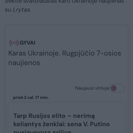
Sekite svarbiausias karo Ukrainoje naujienas
su
Lrytas
.​​​
GYVAI
Karas Ukrainoje. Rugpjūčio 7-osios
naujienos
Naujausi viršuje
prieš 2 val. 17 min.
Tarp Rusijos elito – nerimą
keliantys ženklai: sena V. Putino
pusiausvyra griūva