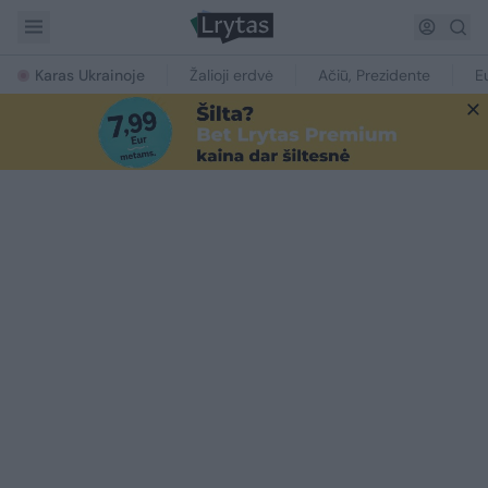
Karas Ukrainoje
Žalioji erdvė
Ačiū, Prezidente
E