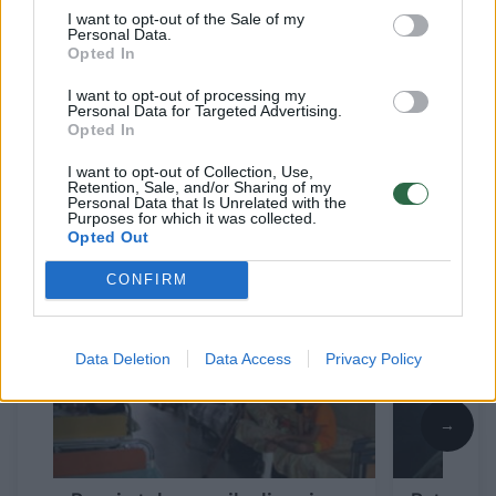
I want to opt-out of the Sale of my
„V. Putinas žino, kad turi galimybių langą, kai
Personal Data.
Opted In
balistinės raketos pataiko maždaug ten, kur
nutaikytos, o ukrainiečiai su tuo mažai ką gali
I want to opt-out of processing my
Personal Data for Targeted Advertising.
padaryti.
Opted In
I want to opt-out of Collection, Use,
Retention, Sale, and/or Sharing of my
Personal Data that Is Unrelated with the
Susiję straipsniai
Purposes for which it was collected.
Opted Out
CONFIRM
Data Deletion
Data Access
Privacy Policy
→