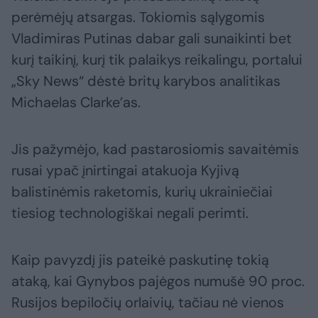
perėmėjų atsargas. Tokiomis sąlygomis
Vladimiras Putinas dabar gali sunaikinti bet
kurį taikinį, kurį tik palaikys reikalingu, portalui
„Sky News“ dėstė britų karybos analitikas
Michaelas Clarke’as.
Jis pažymėjo, kad pastarosiomis savaitėmis
rusai ypač įnirtingai atakuoja Kyjivą
balistinėmis raketomis, kurių ukrainiečiai
tiesiog technologiškai negali perimti.
Kaip pavyzdį jis pateikė paskutinę tokią
ataką, kai Gynybos pajėgos numušė 90 proc.
Rusijos bepiločių orlaivių, tačiau nė vienos