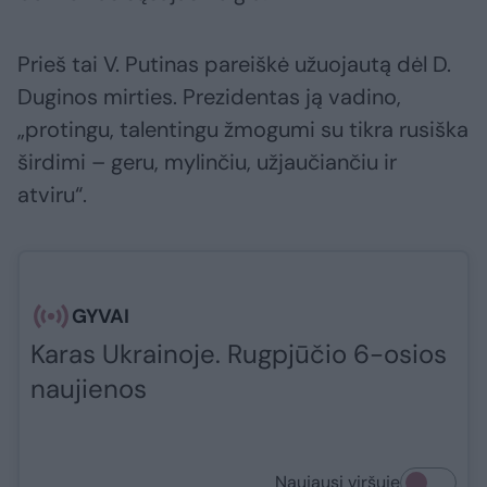
Prieš tai V. Putinas pareiškė užuojautą dėl D.
Duginos mirties. Prezidentas ją vadino,
„protingu, talentingu žmogumi su tikra rusiška
širdimi – geru, mylinčiu, užjaučiančiu ir
atviru“.
GYVAI
Karas Ukrainoje. Rugpjūčio 6-osios
naujienos
Naujausi viršuje