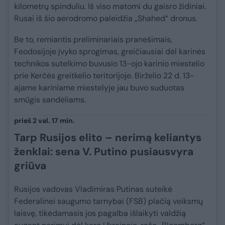
kilometrų spinduliu. Iš viso matomi du gaisro židiniai.
Rusai iš šio aerodromo paleidžia „Shahed“ dronus.
Be to, remiantis preliminariais pranešimais,
Feodosijoje įvyko sprogimas, greičiausiai dėl karinės
technikos sutelkimo buvusio 13-ojo karinio miestelio
prie Kerčės greitkelio teritorijoje. Birželio 22 d. 13-
ajame kariniame miestelyje jau buvo suduotas
smūgis sandėliams.
prieš 2 val. 17 min.
Tarp Rusijos elito – nerimą keliantys
ženklai: sena V. Putino pusiausvyra
griūva
Rusijos vadovas Vladimiras Putinas suteikė
Federalinei saugumo tarnybai (FSB) plačią veiksmų
laisvę, tikėdamasis jos pagalba išlaikyti valdžią