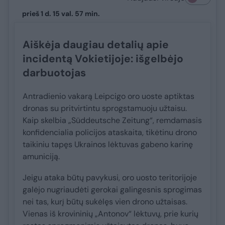
prieš 1 d. 15 val. 57 min.
Aiškėja daugiau detalių apie
incidentą Vokietijoje: išgelbėjo
darbuotojas
Antradienio vakarą Leipcigo oro uoste aptiktas
dronas su pritvirtintu sprogstamuoju užtaisu.
Kaip skelbia „Süddeutsche Zeitung“, remdamasis
konfidencialia policijos ataskaita, tikėtinu drono
taikiniu tapęs Ukrainos lėktuvas gabeno karinę
amuniciją.
Jeigu ataka būtų pavykusi, oro uosto teritorijoje
galėjo nugriaudėti gerokai galingesnis sprogimas
nei tas, kurį būtų sukėlęs vien drono užtaisas.
Vienas iš krovininių „Antonov“ lėktuvų, prie kurių