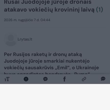
Rusai Juodojoje jūroje dronais
atakavo vokiečių krovininį laivą
(1)
2026 m. rugpjūčio 7 d. 04:44
Lrytas.lt
Per Rusijos raketų ir dronų ataką
Juodojoje jūroje smarkiai nukentėjo
vokiečių sausakrūvis „Emil“, o Ukrainoje
buvo apgadintas bendrovės „Puma“
sandėlis ir sunaikintas centrinis vokiečių
automobilių chemijos produktų gamintojo
„Liqui Moly“ sandėlis.