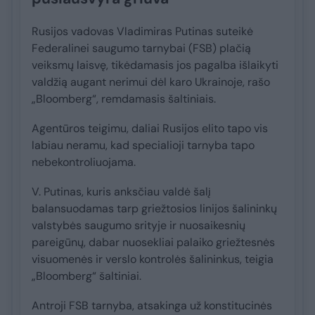
Rusijos vadovas Vladimiras Putinas suteikė
Federalinei saugumo tarnybai (FSB) plačią
veiksmų laisvę, tikėdamasis jos pagalba išlaikyti
valdžią augant nerimui dėl karo Ukrainoje, rašo
„Bloomberg“, remdamasis šaltiniais.
Agentūros teigimu, daliai Rusijos elito tapo vis
labiau neramu, kad specialioji tarnyba tapo
nebekontroliuojama.
V. Putinas, kuris anksčiau valdė šalį
balansuodamas tarp griežtosios linijos šalininkų
valstybės saugumo srityje ir nuosaikesnių
pareigūnų, dabar nuosekliai palaiko griežtesnės
visuomenės ir verslo kontrolės šalininkus, teigia
„Bloomberg“ šaltiniai.
Antroji FSB tarnyba, atsakinga už konstitucinės