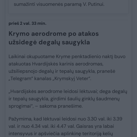
sumažinti visuomenės paramą V. Putinui.
prieš 2 val. 33 min.
Krymo aerodrome po atakos
užsidegė degalų saugykla
Laikinai okupuotame Kryme penktadienio naktį buvo
atakuotas Hvardijskės karinis aerodromas,
užsiliepsnojo degalų ir tepalų saugykla, pranešė
„Telegram“ kanalas „Krymskyj Veter“.
„Hvardijskės aerodrome leidosi lėktuvai; dega degalų
ir tepalų saugykla, girdimi šaulių ginklų šaudmenų
sprogimai“, – sakoma pranešime.
Pažymima, kad lėktuvai leidosi nuo 3.30 val. iki 3.39
val. ir nuo 4.34 val. iki 4.47 val. Gaisras yra labai
intensyvus ir apšviečia aplinkinę teritoriją kelių