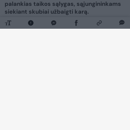
palankias taikos sąlygas, sąjungininkams
siekiant skubiai užbaigti karą.​​​​​​​​​​​​​​​​​​​​​​​​​​​
Daugiau nuotraukų (73)
Rusija naudojasi „galimybių langu“ – Ukraina
visiškai išeikvojo priešbalistinių raketų