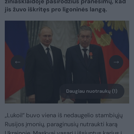
žiniasklaidoje pasirodžius pranešimų, kad
jis žuvo iškritęs pro ligoninės langą.
Daugiau nuotraukų (1)
„Lukoil“ buvo viena iš nedaugelio stambiųjų
Rusijos įmonių, paraginusių nutraukti karą
Ukrainoje, Maskvai vasarį į išsiuntus karius į