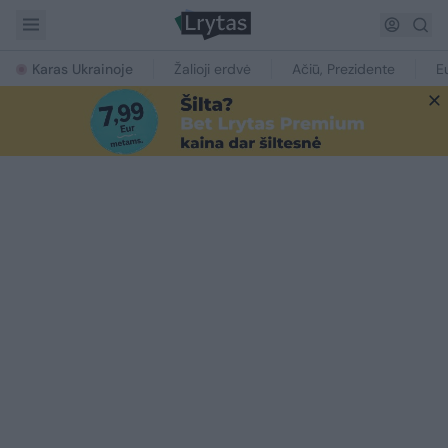
Karas Ukrainoje
Žalioji erdvė
Ačiū, Prezidente
E