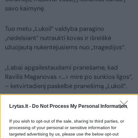
savo kaimynę.
Tuo metu „Lukoil“ valdyba paragino
„nedelsiant“ nutraukti kovas ir išreiškė
užuojautą nukentėjusiems nuo „tragedijos“.
„Labai apgailestaudami pranešame, kad
Ravilis Maganovas <...> mirė po sunkios ligos“,
– ketvirtadienį paskelbė pranešimą „Lukoil“.
Lrytas.lt -
Do Not Process My Personal Information
Susiję straipsniai
If you wish to opt-out of the sale, sharing to third parties, or
processing of your personal or sensitive information for
targeted advertising by us, please use the below opt-out