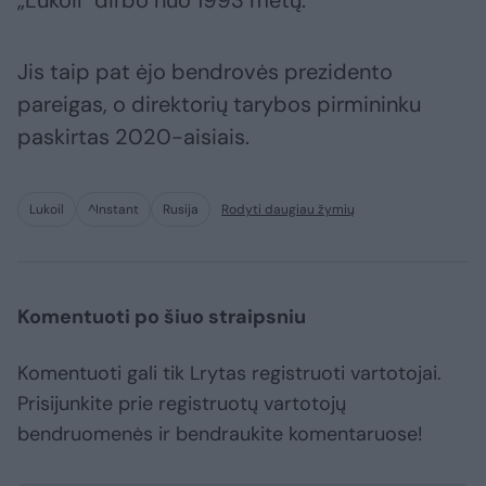
„Lukoil“ dirbo nuo 1993 metų.
Jis taip pat ėjo bendrovės prezidento
pareigas, o direktorių tarybos pirmininku
paskirtas 2020-aisiais.
Lukoil
^Instant
Rusija
Rodyti daugiau žymių
Komentuoti po šiuo straipsniu
Komentuoti gali tik Lrytas registruoti vartotojai.
Prisijunkite prie registruotų vartotojų
bendruomenės ir bendraukite komentaruose!