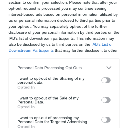
section to confirm your selection. Please note that after your
opt-out request is processed you may continue seeing
interest-based ads based on personal information utilized by
us or personal information disclosed to third parties prior to
your opt-out. You may separately opt-out of the further
disclosure of your personal information by third parties on the
IAB’s list of downstream participants. This information may
also be disclosed by us to third parties on the
IAB’s List of
M. Chodorkovskis, G.
Šaltiniai
Downstream Participants
that may further disclose it to other
Kasparovas ragina neįvesti
gamintoj
third parties.
visiško vizų draudimo ES
pirminink
ligoninė
Personal Data Processing Opt Outs
I want to opt-out of the Sharing of my
personal data.
Opted In
I want to opt-out of the Sale of my
Personal Data.
Kelios Rusijos žiniasklaidos priemonės
Opted In
anksčiau pranešė, kad R. Maganovas žuvo
I want to opt-out of processing my
iškritęs pro langą Maskvos ligoninėje, kuri
Personal Data for Targeted Advertising.
Opted In