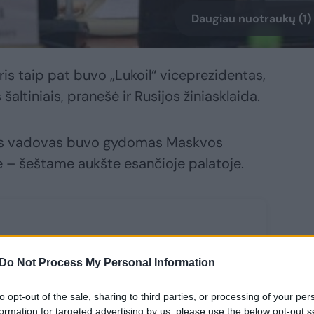
Daugiau nuotraukų (1)
s taip pat buvo „Lukoil“ viceprezidentas,
altiniais, pranešė ir Rusijos žiniasklaida.
vės vadovas buvo gydomas Maskvos
ėje – šeštame aukšte esančioje palatoje.
Do Not Process My Personal Information
to opt-out of the sale, sharing to third parties, or processing of your per
formation for targeted advertising by us, please use the below opt-out s