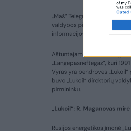
of my P
was col
Opted 
„Maš“ Telegramo kanalo paskel
valdybos pirmininkas galimai
informacijos patvirtinimo nėr
Aštuntajame dešimtmetyje R
„Langepasneftegaz“, kuri 1991 
Vyras yra bendrovės „Lukoil“
buvo „Lukoil“ direktorių vald
pirmininku.
„Lukoil“: R. Maganovas mirė 
Rusijos energetikos įmonė „Luk