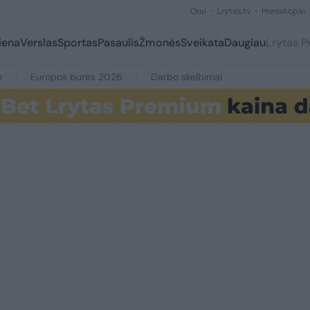
Orai
Lrytas.tv
Horoskopai
iena
Verslas
Sportas
Pasaulis
Žmonės
Sveikata
Daugiau
Lrytas 
e
Europos burės 2026
Darbo skelbimai