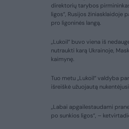
direktorių tarybos pirmininka
ligos“, Rusijos žiniasklaidoje 
pro ligoninės langą.
„Lukoil“ buvo viena iš nedaug
nutraukti karą Ukrainoje, Maskv
kaimynę.
Tuo metu „Lukoil“ valdyba par
išreiškė užuojautą nukentėjus
„Labai apgailestaudami prane
po sunkios ligos“, – ketvirtad