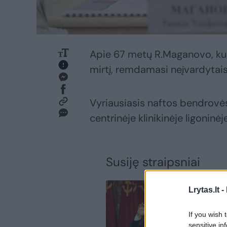
Apie 67 metų R.Maganovo, kuri
mirtį, remdamasi neįvardytais š
Vyriausiasis naftos bendro
centrinėje klinikinėje ligonin
Susiję straipsniai
Lrytas.lt -
If you wish 
sensitive in