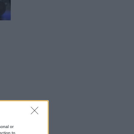
sonal or
ection to