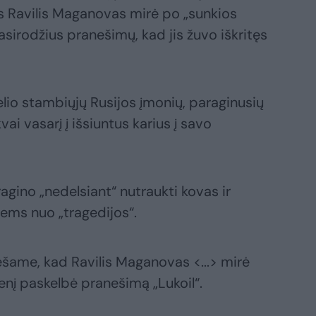
s Ravilis Maganovas mirė po „sunkios
pasirodžius pranešimų, kad jis žuvo iškritęs
elio stambiųjų Rusijos įmonių, paraginusių
ai vasarį į išsiuntus karius į savo
agino „nedelsiant“ nutraukti kovas ir
iems nuo „tragedijos“.
šame, kad Ravilis Maganovas <...> mirė
ienį paskelbė pranešimą „Lukoil“.