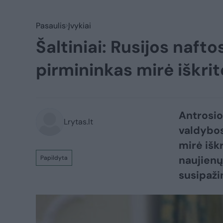
Pasaulis
Įvykiai
Šaltiniai: Rusijos naft
pirmininkas mirė iškrit
Antrosio
Lrytas.lt
valdybos
mirė išk
naujienų
Papildyta
susipažin