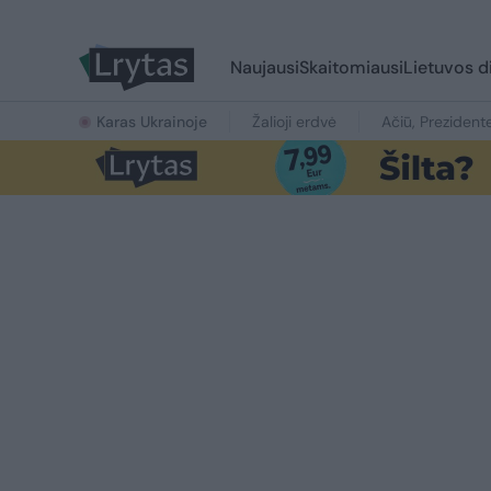
Naujausi
Skaitomiausi
Lietuvos d
Karas Ukrainoje
Žalioji erdvė
Ačiū, Prezident