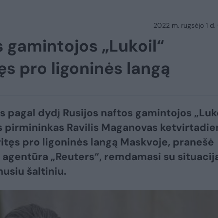
2022 m. rugsėjo 1 d.
os gamintojos „Lukoil“
ęs pro ligoninės langą
s pagal dydį Rusijos naftos gamintojos „Luk
 pirmininkas Ravilis Maganovas ketvirtadie
ritęs pro ligoninės langą Maskvoje, pranešė
 agentūra „Reuters“, remdamasi su situacij
usiu šaltiniu.