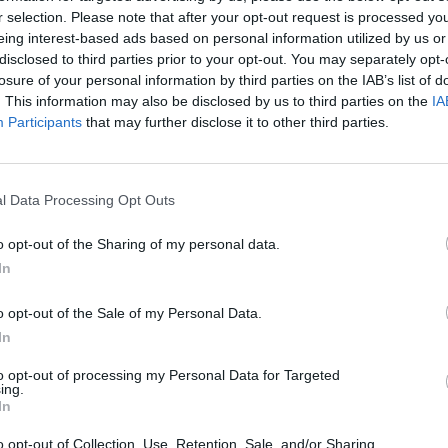
r selection. Please note that after your opt-out request is processed y
eing interest-based ads based on personal information utilized by us or
 vizų
disclosed to third parties prior to your opt-out. You may separately opt-
ribojimai
losure of your personal information by third parties on the IAB’s list of
ktina Rusijos
. This information may also be disclosed by us to third parties on the
IA
liečius: viena iš
Participants
that may further disclose it to other third parties.
neįleista į
kietiją
sipylė
l Data Processing Opt Outs
aromis
o opt-out of the Sharing of my personal data.
In
o opt-out of the Sale of my Personal Data.
In
ro savo palatos Centrinėje klinikinėje
 patirtų sužalojimų“, – nurodė naujienų
to opt-out of processing my Personal Data for Targeted
ing.
 kuris taip pat pranešė apie R.Maganovo
In
o opt-out of Collection, Use, Retention, Sale, and/or Sharing