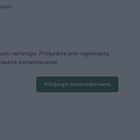
u žymių
oti vartotojai. Prisijunkite prie registruotų
raukite komentaruose!
Prisijungti komentatoriams