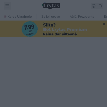
Karas Ukrainoje
Žalioji erdvė
Ačiū, Prezidente
E