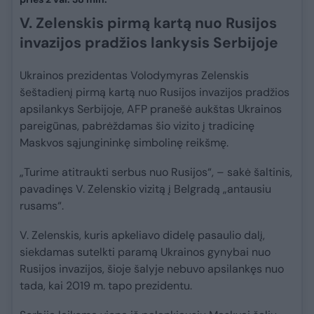
V. Zelenskis pirmą kartą nuo Rusijos
invazijos pradžios lankysis Serbijoje
Ukrainos prezidentas Volodymyras Zelenskis
šeštadienį pirmą kartą nuo Rusijos invazijos pradžios
apsilankys Serbijoje, AFP pranešė aukštas Ukrainos
pareigūnas, pabrėždamas šio vizito į tradicinę
Maskvos sąjungininkę simbolinę reikšmę.
„Turime atitraukti serbus nuo Rusijos“, – sakė šaltinis,
pavadinęs V. Zelenskio vizitą į Belgradą „antausiu
rusams“.
V. Zelenskis, kuris apkeliavo didelę pasaulio dalį,
siekdamas sutelkti paramą Ukrainos gynybai nuo
Rusijos invazijos, šioje šalyje nebuvo apsilankęs nuo
tada, kai 2019 m. tapo prezidentu.