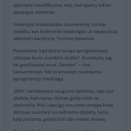
specialiai modifikuotas taip, kad apeitų tokias
apsaugos sistemas.
Vokietijos žiniasklaidos duomenimis, kol kas
neaišku, kas konkrečiai atsakingas už nepavykusį
sabotažo bandymą. Tyrimas tęsiamas.
Pranešama, kad drone buvęs sprogstamasis
užtaisas buvo „kumščio dydžio“. Bustatyta, jog
tai greičiausiai buvo „Semtex“ – tiek
kariuomenėje, tiek pramonėje naudojama
sprogstamoji medžiaga.
„Bild“, remdamasis saugumo šaltiniais, taip pat
skelbia, kad rastas dronas galėjo būti ne
vienintelis. Prie Leipcigo oro uosto artėjęs kitas
lėktuvas susidūrė su nežinomu objektu, kuris,
kaip įtariama, galėjo būti dar vienas dronas.