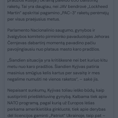
pradžios Rusija į Ukrainą paleido 650 balistinių
raketų. Tai yra daugiau, nei JAV bendrovė „Lockheed
Martin“ apskritai pagamino „PAC-3“ raketų perėmėjų
per visus praėjusius metus.
Parlamento Nacionalinio saugumo, gynybos ir
žvalgybos komiteto pirmininko pavaduotojas Jehoras
Černjevas dabartinį momentą pavadino pačiu
pavojingiausiu nuo plataus masto karo pradžios.
„Šiandien situacija yra kritiškesnė nei bet kuriuo kitu
metu nuo karo pradžios. Šiandien Kyjivas patiria
masinius smūgius kelis kartus per savaitę ir mes
negalime numušti nė vienos raketos“, – sakė jis.
Nepaisant sunkumų, Kyjivas toliau ieško būdų, kaip
sustiprinti priešlėktuvinę gynybą. Kalbama tiek apie
NATO programą, pagal kurią už Europos lėšas
perkama amerikietiška ginkluotė, tiek apie derybas
dėl licencijos gaminti „Patriot“ Ukrainoje, taip pat –