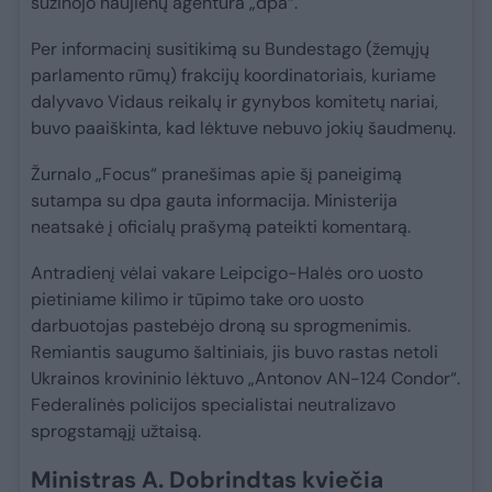
sužinojo naujienų agentūra „dpa“.
Per informacinį susitikimą su Bundestago (žemųjų
parlamento rūmų) frakcijų koordinatoriais, kuriame
dalyvavo Vidaus reikalų ir gynybos komitetų nariai,
buvo paaiškinta, kad lėktuve nebuvo jokių šaudmenų.
Žurnalo „Focus“ pranešimas apie šį paneigimą
sutampa su dpa gauta informacija. Ministerija
neatsakė į oficialų prašymą pateikti komentarą.
Antradienį vėlai vakare Leipcigo-Halės oro uosto
pietiniame kilimo ir tūpimo take oro uosto
darbuotojas pastebėjo droną su sprogmenimis.
Remiantis saugumo šaltiniais, jis buvo rastas netoli
Ukrainos krovininio lėktuvo „Antonov AN-124 Condor“.
Federalinės policijos specialistai neutralizavo
sprogstamąjį užtaisą.
Ministras A. Dobrindtas kviečia