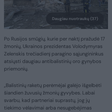
Daugiau nuotraukų (37)
Po Rusijos smūgių, kurie per naktį pražudė 17
žmonių, Ukrainos prezidentas Volodymyras
Zelenskis trečiadienį paragino sąjungininkus
atsiųsti daugiau antibalistinių oro gynybos
priemonių.
„Balistinių raketų perėmėjai galėjo išgelbėti
šiandien žuvusių žmonių gyvybes. Labai
svarbu, kad partneriai suprastų, jog jų
tiekimo vėlavimai arba nesugebėjimas