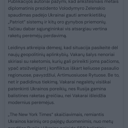
Publikacijos autoriai pažymi, kad ankstesniais metais
diplomatinis prezidento Volodymyro Zelenskio
spaudimas padėjo Ukrainai gauti amerikietiškų
„Patriot“ sistemų ir kitų oro gynybos priemonių.
Tačiau dabar sąjungininkai vis atsargiau vertina
raketų perėmėjų perdavimą.
Leidinys atkreipia dėmesį, kad situacija pasikeitė dėl
naujų geopolitinių aplinkybių. Vakarų šalys nenoriai
skiriasi su raketomis, kurių gali prireikti joms pačioms,
ypač atsižvelgiant į konfliktus iškart keliuose pasaulio
regionuose, pavyzdžiui, Artimuosiuose Rytuose. Be to,
net ir padidinus tiekimą, Vakarai negalėtų visiškai
patenkinti Ukrainos poreikių, nes Rusija gamina
balistines raketas greičiau, nei Vakarai išleidžia
modernius perėmėjus.
„The New York Times“ skaičiavimais, remiantis
Ukrainos karinių oro pajėgų duomenimis, nuo metų