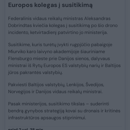
Europos kolegas į susitikimą
Federalinis vidaus reikalų ministras Aleksandras
Dobrindtas kviečia kolegas į susitikimą po šio drono
incidento, ketvirtadienį patvirtino jo ministerija.
Susitikime, kuris turėtų įvykti rugpjūčio pabaigoje
Miurviko karo laivyno akademijoje šiauriniame
Flensburgo mieste prie Danijos sienos, dalyvaus
ministrai iš Rytų Europos ES valstybių narių ir Baltijos
jūros pakrantės valstybių.
Pakviesti Baltijos valstybių, Lenkijos, Švedijos,
Norvegijos ir Danijos vidaus reikalų ministrai.
Pasak ministerijos, susitikimo tikslas – suderinti
bendrą gynybos strategiją kovai su dronais ir kritinės
infrastruktūros apsaugos stiprinimui.
prieš 2 val. 38 min.