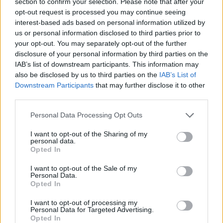
section to confirm your selection. Please note that after your
opt-out request is processed you may continue seeing
„ES atsidūrė tarp kūjo ir
Kas yra 
interest-based ads based on personal information utilized by
priekalo“: situaciją Ispanijoje
tapęs ži
us or personal information disclosed to third parties prior to
your opt-out. You may separately opt-out of the further
sulygino su Lietuvos pasienio
generola
disclosure of your personal information by third parties on the
krize
(1)
ne vieni
IAB’s list of downstream participants. This information may
also be disclosed by us to third parties on the
IAB’s List of
Downstream Participants
that may further disclose it to other
third parties.
Personal Data Processing Opt Outs
Naujienų agentūros AFP žurnalistai matė, kad
I want to opt-out of the Sharing of my
auštant virš sostinės tvyrojo dūmų debesis,
personal data.
Opted In
nes dėl atakų keliose regiono vietose kilo
gaisrai.
I want to opt-out of the Sale of my
Personal Data.
Opted In
Sekite svarbiausias karo Ukrainoje naujienas
I want to opt-out of processing my
Personal Data for Targeted Advertising.
su
Lrytas
.​​​
Opted In