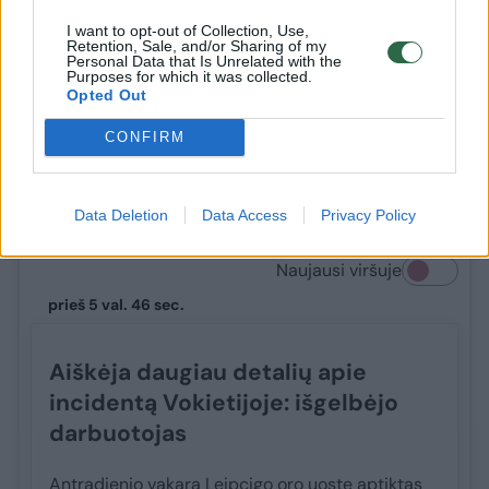
I want to opt-out of Collection, Use,
Retention, Sale, and/or Sharing of my
Personal Data that Is Unrelated with the
Purposes for which it was collected.
Opted Out
GYVAI
Karas Ukrainoje. Rugpjūčio 6-osios
CONFIRM
naujienos
Data Deletion
Data Access
Privacy Policy
Naujausi viršuje
prieš 5 val. 46 sec.
Aiškėja daugiau detalių apie
incidentą Vokietijoje: išgelbėjo
darbuotojas
Antradienio vakarą Leipcigo oro uoste aptiktas