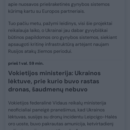
apie nuosavos priešraketinės gynybos sistemos
kūrimą kartu su Europos partneriais.
Tuo pačiu metu, pažymi leidinys, visi šie projektai
reikalauja laiko, o Ukrainai jau dabar gyvybiškai
būtinos papildomos oro gynybos sistemos, siekiant
apsaugoti kritinę infrastruktūrą artėjant naujam
Rusijos atakų žiemos periodui.
prieš 1 val. 59 min.
Vokietijos ministerija: Ukrainos
lėktuve, prie kurio buvo rastas
dronas, šaudmenų nebuvo
Vokietijos federalinė Vidaus reikalų ministerija
neoficialiai paneigė pranešimus, kad Ukrainos
lėktuvas, susijęs su dronų incidentu Leipcigo-Halės
oro uoste, buvo pakrautas amunicija, ketvirtadienį