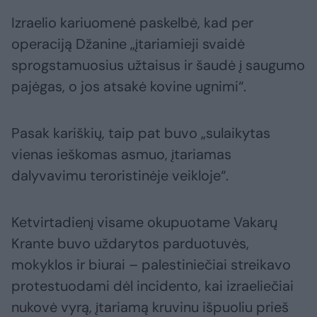
Izraelio kariuomenė paskelbė, kad per
operaciją Džanine „įtariamieji svaidė
sprogstamuosius užtaisus ir šaudė į saugumo
pajėgas, o jos atsakė kovine ugnimi“.
Pasak kariškių, taip pat buvo „sulaikytas
vienas ieškomas asmuo, įtariamas
dalyvavimu teroristinėje veikloje“.
Ketvirtadienį visame okupuotame Vakarų
Krante buvo uždarytos parduotuvės,
mokyklos ir biurai – palestiniečiai streikavo
protestuodami dėl incidento, kai izraeliečiai
nukovė vyrą, įtariamą kruvinu išpuoliu prieš