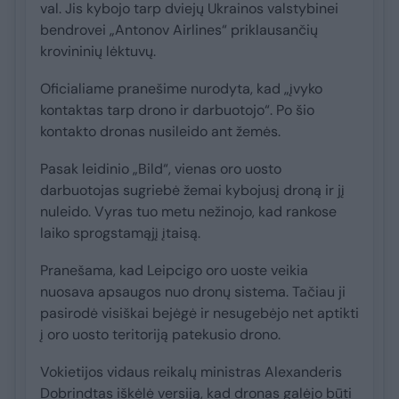
val. Jis kybojo tarp dviejų Ukrainos valstybinei
bendrovei „Antonov Airlines“ priklausančių
krovininių lėktuvų.
Oficialiame pranešime nurodyta, kad „įvyko
kontaktas tarp drono ir darbuotojo“. Po šio
kontakto dronas nusileido ant žemės.
Pasak leidinio „Bild“, vienas oro uosto
darbuotojas sugriebė žemai kybojusį droną ir jį
nuleido. Vyras tuo metu nežinojo, kad rankose
laiko sprogstamąjį įtaisą.
Pranešama, kad Leipcigo oro uoste veikia
nuosava apsaugos nuo dronų sistema. Tačiau ji
pasirodė visiškai bejėgė ir nesugebėjo net aptikti
į oro uosto teritoriją patekusio drono.
Vokietijos vidaus reikalų ministras Alexanderis
Dobrindtas iškėlė versiją, kad dronas galėjo būti