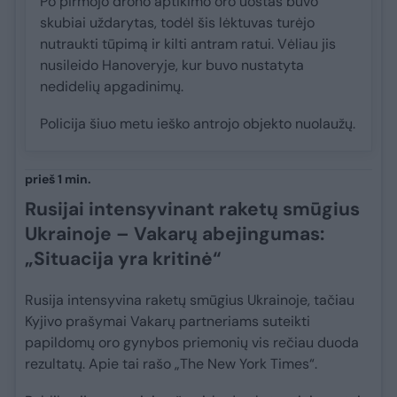
Po pirmojo drono aptikimo oro uostas buvo
skubiai uždarytas, todėl šis lėktuvas turėjo
nutraukti tūpimą ir kilti antram ratui. Vėliau jis
nusileido Hanoveryje, kur buvo nustatyta
nedidelių apgadinimų.
Policija šiuo metu ieško antrojo objekto nuolaužų.
prieš 1 min.
Rusijai intensyvinant raketų smūgius
Ukrainoje – Vakarų abejingumas:
„Situacija yra kritinė“
Rusija intensyvina raketų smūgius Ukrainoje, tačiau
Kyjivo prašymai Vakarų partneriams suteikti
papildomų oro gynybos priemonių vis rečiau duoda
rezultatų. Apie tai rašo „The New York Times“.