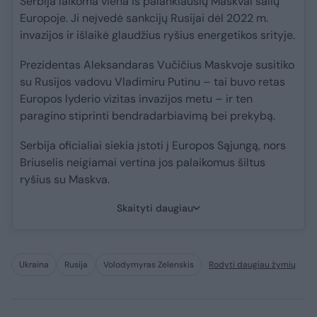
Serbija laikoma viena iš palankiausių Maskvai šalių
Europoje. Ji neįvedė sankcijų Rusijai dėl 2022 m.
invazijos ir išlaikė glaudžius ryšius energetikos srityje.
Prezidentas Aleksandaras Vučičius Maskvoje susitiko
su Rusijos vadovu Vladimiru Putinu – tai buvo retas
Europos lyderio vizitas invazijos metu – ir ten
paragino stiprinti bendradarbiavimą bei prekybą.
Serbija oficialiai siekia įstoti į Europos Sąjungą, nors
Briuselis neigiamai vertina jos palaikomus šiltus
ryšius su Maskva.
Skaityti daugiau
Ukraina
Rusija
Volodymyras Zelenskis
Rodyti daugiau žymių