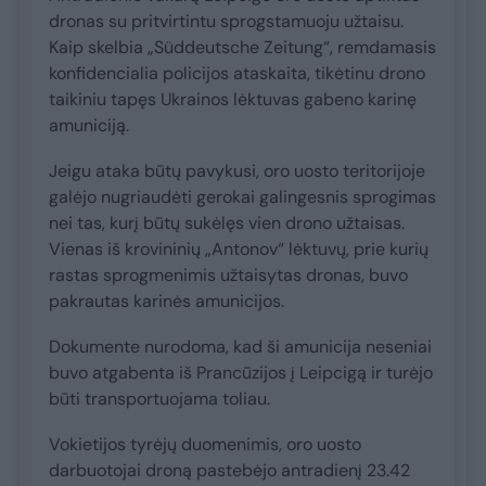
dronas su pritvirtintu sprogstamuoju užtaisu.
Kaip skelbia „Süddeutsche Zeitung“, remdamasis
konfidencialia policijos ataskaita, tikėtinu drono
taikiniu tapęs Ukrainos lėktuvas gabeno karinę
amuniciją.
Jeigu ataka būtų pavykusi, oro uosto teritorijoje
galėjo nugriaudėti gerokai galingesnis sprogimas
nei tas, kurį būtų sukėlęs vien drono užtaisas.
Vienas iš krovininių „Antonov“ lėktuvų, prie kurių
rastas sprogmenimis užtaisytas dronas, buvo
pakrautas karinės amunicijos.
Dokumente nurodoma, kad ši amunicija neseniai
buvo atgabenta iš Prancūzijos į Leipcigą ir turėjo
būti transportuojama toliau.
Vokietijos tyrėjų duomenimis, oro uosto
darbuotojai droną pastebėjo antradienį 23.42