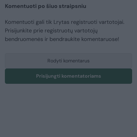
Komentuoti po šiuo straipsniu
Komentuoti gali tik Lrytas registruoti vartotojai.
Prisijunkite prie registruotų vartotojų
bendruomenės ir bendraukite komentaruose!
Rodyti komentarus
Prisijungti komentatoriams