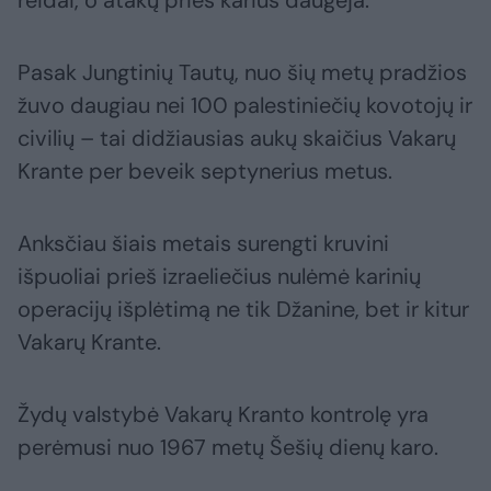
reidai, o atakų prieš karius daugėja.
Pasak Jungtinių Tautų, nuo šių metų pradžios
žuvo daugiau nei 100 palestiniečių kovotojų ir
civilių – tai didžiausias aukų skaičius Vakarų
Krante per beveik septynerius metus.
Anksčiau šiais metais surengti kruvini
išpuoliai prieš izraeliečius nulėmė karinių
operacijų išplėtimą ne tik Džanine, bet ir kitur
Vakarų Krante.
Žydų valstybė Vakarų Kranto kontrolę yra
perėmusi nuo 1967 metų Šešių dienų karo.