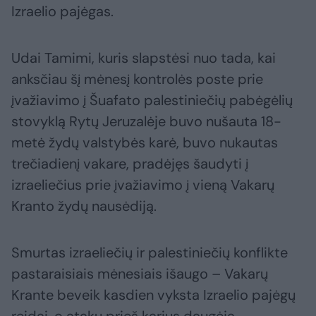
Izraelio pajėgas.
Udai Tamimi, kuris slapstėsi nuo tada, kai
anksčiau šį mėnesį kontrolės poste prie
įvažiavimo į Šuafato palestiniečių pabėgėlių
stovyklą Rytų Jeruzalėje buvo nušauta 18-
metė žydų valstybės karė, buvo nukautas
trečiadienį vakare, pradėjęs šaudyti į
izraeliečius prie įvažiavimo į vieną Vakarų
Kranto žydų nausėdiją.
Smurtas izraeliečių ir palestiniečių konflikte
pastaraisiais mėnesiais išaugo – Vakarų
Krante beveik kasdien vyksta Izraelio pajėgų