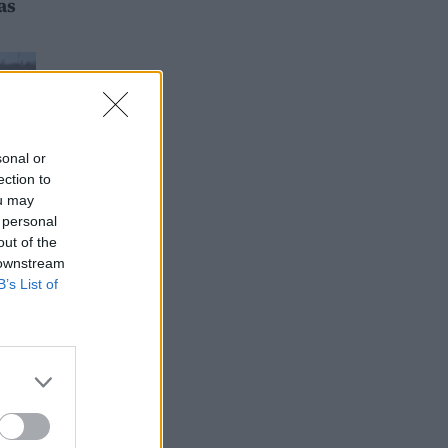
as
sonal or
ection to
ou may
 personal
out of the
 downstream
B’s List of