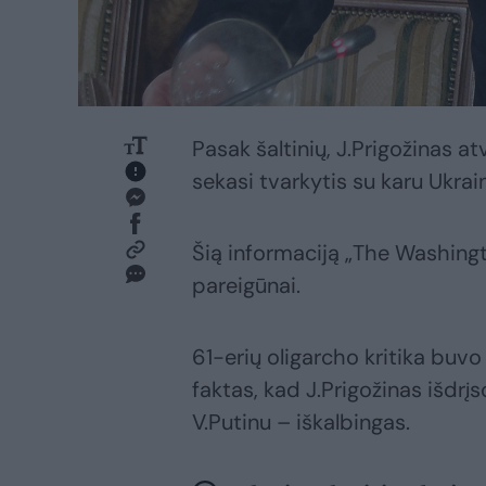
Pasak šaltinių, J.Prigožinas a
sekasi tvarkytis su karu Ukrai
Šią informaciją „The Washingt
pareigūnai.
61-erių oligarcho kritika buvo p
faktas, kad J.Prigožinas išdrįs
V.Putinu – iškalbingas.