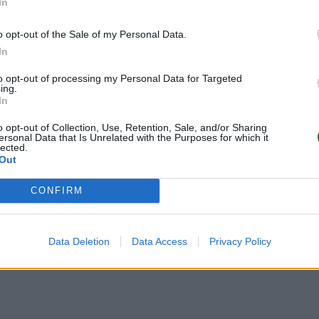
In
o opt-out of the Sale of my Personal Data.
In
ngai kariaujant Ukrainoje J.Prigožino įtaką Kremli
analitikai kalba, kad būtent „Wagner“ grupuotė mū
to opt-out of processing my Personal Data for Targeted
ing.
enį.
In
o opt-out of Collection, Use, Retention, Sale, and/or Sharing
ersonal Data that Is Unrelated with the Purposes for which it
išsakyta kritika atskleidžia, kad situacija Rusijoje
lected.
Out
riui viešai jau spėjo išsakyti ir daugiau jo šalininkų
iktinimo banga – dar didesnė.
CONFIRM
au skelbė, kad Rusijai svarbus asmuo asmeniškai
Data Deletion
Data Access
Privacy Policy
 karo metu padarytas klaidas, tačiau neįvardijo ka