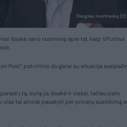
Daugiau nuotraukų (2)
tvirai išsakė savo nuomonę apie tai, kaip V.Putinui
noje.
on Post“ patvirtino du gerai su situacija susipaži
anaši į tą, kurią jis išsakė ir viešai, tačiau pats
o visa tai atvirai pasakyti per privatų susitikimą s