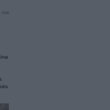
 11:39
bina
s
upės