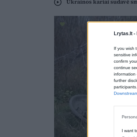
Ukrainos kariai sudavė sm
Lrytas.lt -
If you wish 
sensitive in
confirm you
continue se
information 
further disc
participants
Downstream 
Persona
I want t