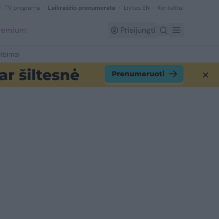
TV programa
Laikraščio prenumerata
Lrytas EN
Kontaktai
Premium
Prisijungti
lbimai