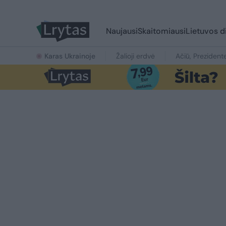
Naujausi
Skaitomiausi
Lietuvos d
Karas Ukrainoje
Žalioji erdvė
Ačiū, Prezident