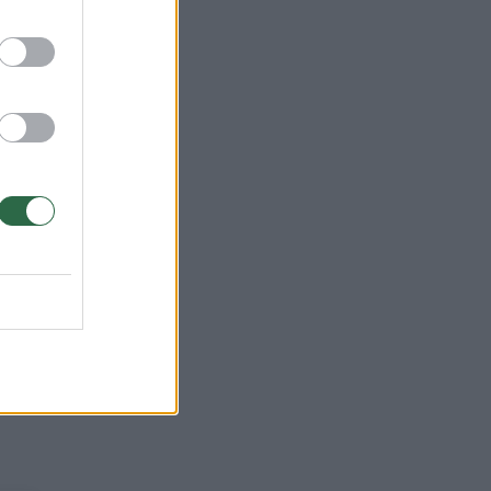
uje
šio
, o
s