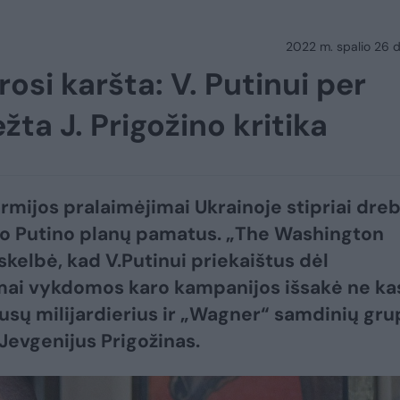
2022 m. spalio 26 d.
osi karšta: V. Putinui per
žta J. Prigožino kritika
armijos pralaimėjimai Ukrainoje stipriai dre
o Putino planų pamatus. „The Washington
skelbė, kad V.Putinui priekaištus dėl
ai vykdomos karo kampanijos išsakė ne ka
 rusų milijardierius ir „Wagner“ samdinių gr
 Jevgenijus Prigožinas.