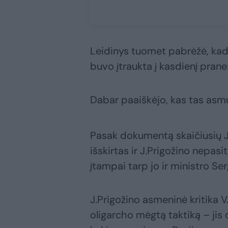
Leidinys tuomet pabrėžė, kad š
buvo įtraukta į kasdienį pran
Dabar paaiškėjo, kas tas asmu
Pasak dokumentą skaičiusių J
išskirtas ir J.Prigožino nepas
įtampai tarp jo ir ministro Se
J.Prigožino asmeninė kritika V.
oligarcho mėgtą taktiką – jis