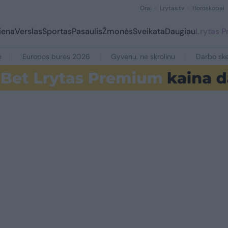
Orai
Lrytas.tv
Horoskopai
iena
Verslas
Sportas
Pasaulis
Žmonės
Sveikata
Daugiau
Lrytas 
e
Europos burės 2026
Gyvenu, ne skrolinu
Darbo ske