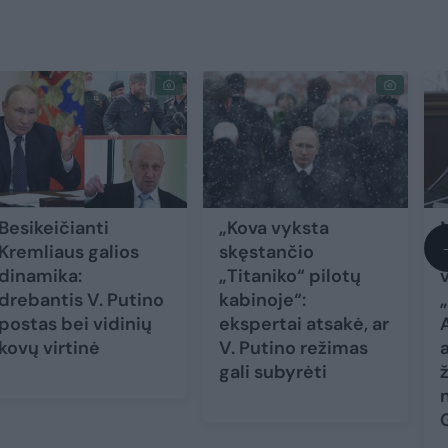
Besikeičianti
„Kova vyksta
Kremliaus galios
skęstančio
dinamika:
„Titaniko“ pilotų
drebantis V. Putino
kabinoje“:
postas bei vidinių
ekspertai atsakė, ar
kovų virtinė
V. Putino režimas
a
gali subyrėti
n