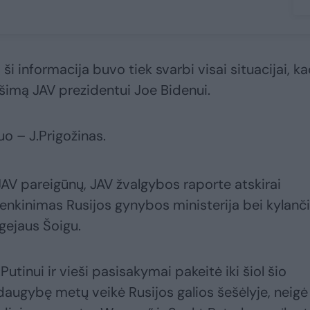
i informacija buvo tiek svarbi visai situacijai, k
ešimą JAV prezidentui Joe Bidenui.
o – J.Prigožinas.
AV pareigūnų, JAV žvalgybos raporte atskirai
itenkinimas Rusijos gynybos ministerija bei kylanči
rgejaus Šoigu.
Putinui ir vieši pasisakymai pakeitė iki šiol šio
 daugybę metų veikė Rusijos galios šešėlyje, neigė