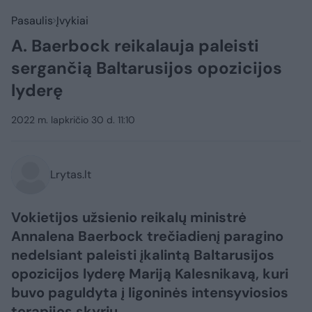
Pasaulis
Įvykiai
A. Baerbock reikalauja paleisti
sergančią Baltarusijos opozicijos
lyderę
2022 m. lapkričio 30 d. 11:10
Lrytas.lt
Vokietijos užsienio reikalų ministrė
Annalena Baerbock trečiadienį paragino
nedelsiant paleisti įkalintą Baltarusijos
opozicijos lyderę Mariją Kalesnikavą, kuri
buvo paguldyta į ligoninės intensyviosios
terapijos skyrių.