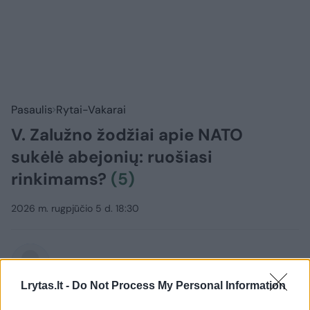
Pasaulis
Rytai-Vakarai
V. Zalužno žodžiai apie NATO
sukėlė abejonių: ruošiasi
rinkimams?
(5)
2026 m. rugpjūčio 5 d. 18:30
Lrytas.lt
Lrytas.lt -
Do Not Process My Personal Information