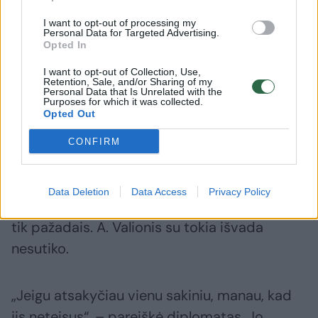
I want to opt-out of processing my
Personal Data for Targeted Advertising.
Opted In
I want to opt-out of Collection, Use,
Retention, Sale, and/or Sharing of my
Personal Data that Is Unrelated with the
Purposes for which it was collected.
Daugiau nuotraukų (29)
Opted Out
CONFIRM
V. Zalužnas savo interviu tvirtino jau ne vieną
dešimtmetį girdintis pažadus dėl Ukrainos
Data Deletion
Data Access
Privacy Policy
prisijungimo prie Aljanso, tačiau esą jie ir liks
tik pažadais. A. Valionis su tokia išvada
nesutiko.
„Jeigu atsakyčiau vienu sakiniu, manau, kad
jis neteisus“, – pareiškė diplomatas. Jo