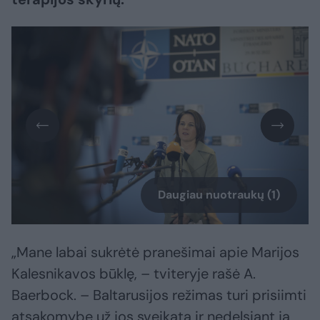
Daugiau nuotraukų (1)
„Mane labai sukrėtė pranešimai apie Marijos
Kalesnikavos būklę, – tviteryje rašė A.
Baerbock. – Baltarusijos režimas turi prisiimti
atsakomybę už jos sveikatą ir nedelsiant ją