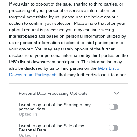
Lrytas Premium nariams
If you wish to opt-out of the sale, sharing to third parties, or
processing of your personal or sensitive information for
Ukrainos ambasadoriaus Jungtinėje
targeted advertising by us, please use the below opt-out
Karalystėje ir buvusio šalies ginkluotųjų
section to confirm your selection. Please note that after your
opt-out request is processed you may continue seeing
pajėgų vado Valerijaus Zalužno
interest-based ads based on personal information utilized by
pareiškimas, kad Ukraina niekada netaps
us or personal information disclosed to third parties prior to
NATO nare, gali būti ne tik nusivylimo
your opt-out. You may separately opt-out of the further
disclosure of your personal information by third parties on the
Vakarų pažadais išraiška, bet ir politinio
IAB’s list of downstream participants. This information may
įsitvirtinimo pradžia. Tokią nuomonę
also be disclosed by us to third parties on the
IAB’s List of
„Lietuvos ryto“ televizijos laidoje „Nauja
Downstream Participants
that may further disclose it to other
diena“ išsakė ambasadorius, buvęs
third parties.
užsienio reikalų ministras daktaras
Personal Data Processing Opt Outs
Antanas Valionis.
I want to opt-out of the Sharing of my
personal data.
Opted In
I want to opt-out of the Sale of my
Personal Data.
Opted In