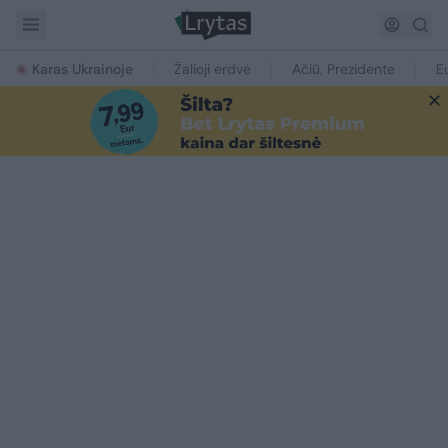
Karas Ukrainoje
Žalioji erdvė
Ačiū, Prezidente
E