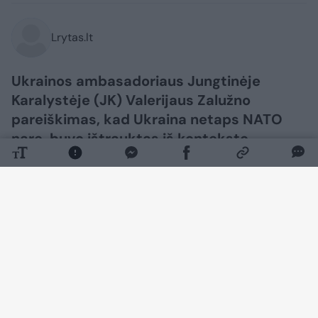
Lrytas.lt
Ukrainos ambasadoriaus Jungtinėje
Karalystėje (JK) Valerijaus Zalužno
pareiškimas, kad Ukraina netaps NATO
nare, buvo ištrauktas iš konteksto,
žurnalistams pareiškė Ukrainos užsienio
reikalų ministerijos atstovas Heorhijus
Tychyjus.