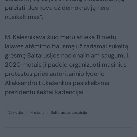
paleisti. Jos kova už demokratiją nėra
nusikaltimas“.
M. Kalesnikava šiuo metu atlieka 11 metų
laisvės atėmimo bausmę už tariamai sukeltą
grėsmę Baltarusijos nacionaliniam saugumui.
2020 metais ji padėjo organizuoti masinius
protestus prieš autoritarinio lyderio
Aliaksandro Lukašenkos pasiskelbimą
prezidentu šeštai kadencijai.
Vokietija
^Instant
Baltarusijos opozicija