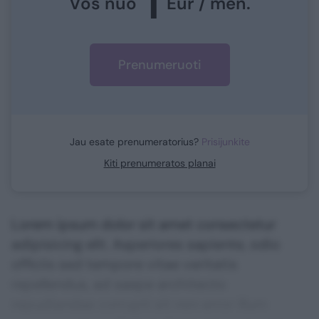
1
Vos nuo
Eur / mėn.
Prenumeruoti
Jau esate prenumeratorius?
Prisijunkite
Kiti prenumeratos planai
Lorem ipsum dolor sit amet consectetur
adipisicing elit. Asperiores sapiente, odio
officiis sed tempore vitae veritatis
repellendus, ad saepe architecto
repudiandae corrupti sit non error illum