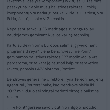
raketomis: jose yra komponentų iš kitų šalių. Tas pats
pasakytina ir apie mūsų balistines raketas – tokių
komponentų yra nedaug, bet kai kurie iš jų iš tiesų yra
iš kitų šalių“, – sakė V. Zelenskis.
Nepaisant sankcijų, ES medžiagos ir įranga toliau
naudojamos gaminant Rusijos karinę techniką.
Kartu su devyniomis Europos šalimis įgyvendinant
programą „Freya“, viena bendrovės „Fire Point“
gaminamos balistinės raketos FP7 modifikacija yra
perdaroma, pritaikant ją naudoti kaip priešraketinę
raketą, panašią į JAV sistemą „Patriot“.
Bendrovės generalinė direktorė Iryna Terech naujienų
agentūrai „Reuters“ sakė, kad bendrovė siekia iki
2027 m. vidurio sėkmingai perimti pirmąją balistinę
raketą.
„Fire Point“ garsėja savo vidutinio ir ilgojo nuotolio