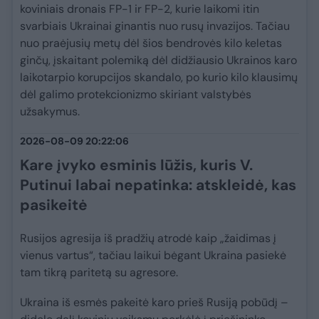
koviniais dronais FP-1 ir FP-2, kurie laikomi itin
svarbiais Ukrainai ginantis nuo rusų invazijos. Tačiau
nuo praėjusių metų dėl šios bendrovės kilo keletas
ginčų, įskaitant polemiką dėl didžiausio Ukrainos karo
laikotarpio korupcijos skandalo, po kurio kilo klausimų
dėl galimo protekcionizmo skiriant valstybės
užsakymus.
2026-08-09 20:22:06
Kare įvyko esminis lūžis, kuris V.
Putinui labai nepatinka: atskleidė, kas
pasikeitė
Rusijos agresija iš pradžių atrodė kaip „žaidimas į
vienus vartus“, tačiau laikui bėgant Ukraina pasiekė
tam tikrą paritetą su agresore.
Ukraina iš esmės pakeitė karo prieš Rusiją pobūdį –