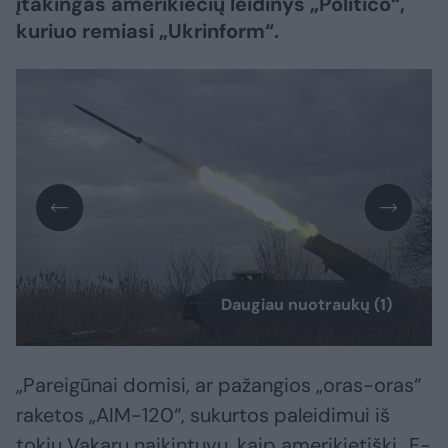
įtakingas amerikiečių leidinys „Politico“,
kuriuo remiasi „Ukrinform“.
Daugiau nuotraukų (1)
„Pareigūnai domisi, ar pažangios „oras-oras“
raketos „AIM-120“, sukurtos paleidimui iš
tokių Vakarų naikintuvų, kaip amerikietiški „F-