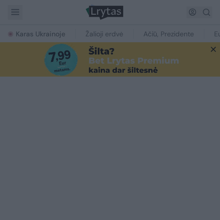
Karas Ukrainoje
Žalioji erdvė
Ačiū, Prezidente
E