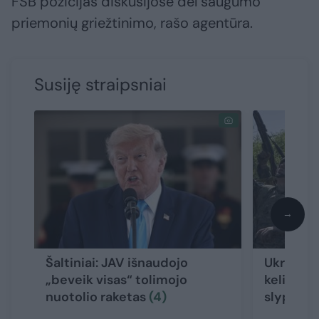
FSB pozicijas diskusijose dėl saugumo
priemonių griežtinimo, rašo agentūra.
Susiję straipsniai
→
Šaltiniai: JAV išnaudojo
Ukrainos
„beveik visas“ tolimojo
keliantis
nuotolio raketas
(4)
slypi
(8)