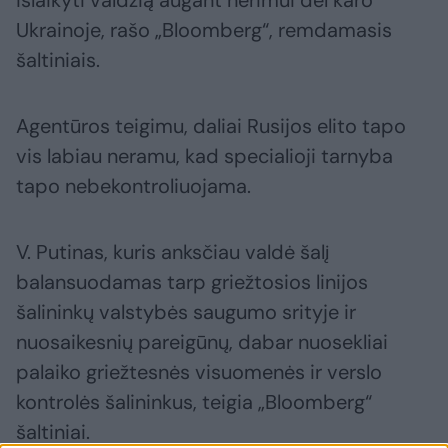
išlaikyti valdžią augant nerimui dėl karo
Ukrainoje, rašo „Bloomberg“, remdamasis
šaltiniais.
Agentūros teigimu, daliai Rusijos elito tapo
vis labiau neramu, kad specialioji tarnyba
tapo nebekontroliuojama.
V. Putinas, kuris anksčiau valdė šalį
balansuodamas tarp griežtosios linijos
šalininkų valstybės saugumo srityje ir
nuosaikesnių pareigūnų, dabar nuosekliai
palaiko griežtesnės visuomenės ir verslo
kontrolės šalininkus, teigia „Bloomberg“
šaltiniai.