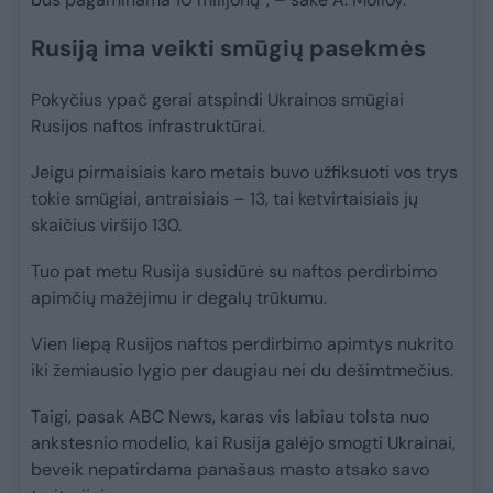
Rusiją ima veikti smūgių pasekmės
Pokyčius ypač gerai atspindi Ukrainos smūgiai
Rusijos naftos infrastruktūrai.
Jeigu pirmaisiais karo metais buvo užfiksuoti vos trys
tokie smūgiai, antraisiais – 13, tai ketvirtaisiais jų
skaičius viršijo 130.
Tuo pat metu Rusija susidūrė su naftos perdirbimo
apimčių mažėjimu ir degalų trūkumu.
Vien liepą Rusijos naftos perdirbimo apimtys nukrito
iki žemiausio lygio per daugiau nei du dešimtmečius.
Taigi, pasak ABC News, karas vis labiau tolsta nuo
ankstesnio modelio, kai Rusija galėjo smogti Ukrainai,
beveik nepatirdama panašaus masto atsako savo