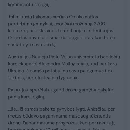
kombinuotų smūgių.
Tolimiausiu laikomas smūgis Omsko naftos
perdirbimo gamyklai, esančiai maždaug 2700
kilometrų nuo Ukrainos kontroliuojamos teritorijos.
Objektas buvo taip smarkiai apgadintas, kad turėjo
sustabdyti savo veiklą.
Australijos Naujojo Pietų Velso universiteto bepiločių
karo ekspertė Alexandra Molloy teigia, kad per karą
Ukraina iš esmės patobulino savo pajėgumus tiek
taktiniu, tiek strateginiu lygmeniu.
Pasak jos, sparčiai auganti dronų gamyba pakeitė
pačią karo logiką.
„Jie... iš esmės pakeitė gynybos lygtį. Anksčiau per
metus būdavo pagaminama maždaug tūkstantis
dronų. Dabar matome prognozes, kad per metus jų
bus pagaminama 10 milijonų“, – sakė A. Molloy.