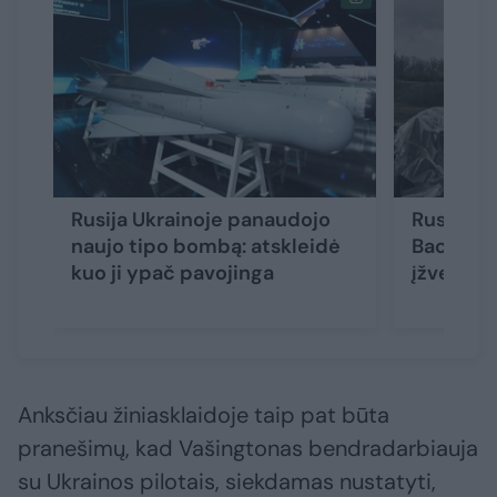
Rusija Ukrainoje panaudojo
Rusijos 
naujo tipo bombą: atskleidė
Bachmute
kuo ji ypač pavojinga
įžvelgė 
Anksčiau žiniasklaidoje taip pat būta
pranešimų, kad Vašingtonas bendradarbiauja
su Ukrainos pilotais, siekdamas nustatyti,