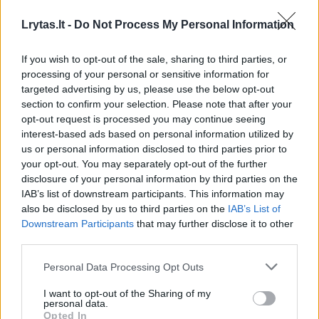
Lrytas.lt -
Do Not Process My Personal Information
Pravėrė ukrainiečių pinigines: atsakė,
kiek vidutiniškai uždirba ir kaip išsilaiko
If you wish to opt-out of the sale, sharing to third parties, or
šalies ekonomika
processing of your personal or sensitive information for
targeted advertising by us, please use the below opt-out
section to confirm your selection. Please note that after your
opt-out request is processed you may continue seeing
interest-based ads based on personal information utilized by
us or personal information disclosed to third parties prior to
your opt-out. You may separately opt-out of the further
disclosure of your personal information by third parties on the
IAB’s list of downstream participants. This information may
also be disclosed by us to third parties on the
IAB’s List of
Downstream Participants
that may further disclose it to other
third parties.
Personal Data Processing Opt Outs
I want to opt-out of the Sharing of my
personal data.
Antroji FSB tarnyba, atsakinga už
Opted In