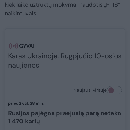
kiek laiko užtruktų mokymai naudotis „F-16“
naikintuvais.
GYVAI
Karas Ukrainoje. Rugpjūčio 10-osios
naujienos
Naujausi viršuje
prieš 2 val. 38 min.
Rusijos pajėgos praėjusią parą neteko
1 470 karių