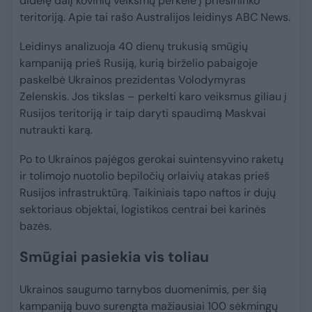
didelę dalį kovinių veiksmų perkėlė į priešininko
teritoriją. Apie tai rašo Australijos leidinys ABC News.
Leidinys analizuoja 40 dienų trukusią smūgių
kampaniją prieš Rusiją, kurią birželio pabaigoje
paskelbė Ukrainos prezidentas Volodymyras
Zelenskis. Jos tikslas – perkelti karo veiksmus giliau į
Rusijos teritoriją ir taip daryti spaudimą Maskvai
nutraukti karą.
Po to Ukrainos pajėgos gerokai suintensyvino raketų
ir tolimojo nuotolio bepiločių orlaivių atakas prieš
Rusijos infrastruktūrą. Taikiniais tapo naftos ir dujų
sektoriaus objektai, logistikos centrai bei karinės
bazės.
Smūgiai pasiekia vis toliau
Ukrainos saugumo tarnybos duomenimis, per šią
kampaniją buvo surengta mažiausiai 100 sėkmingų