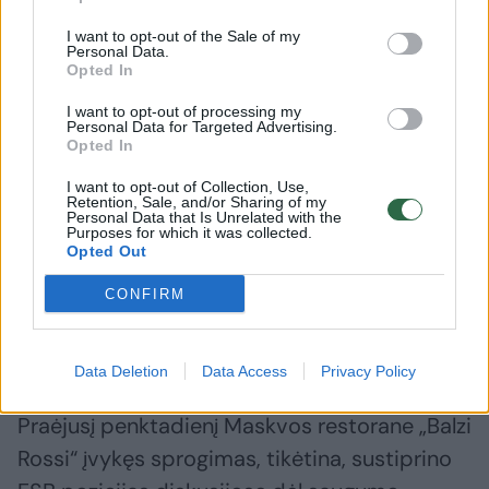
konstitucinės santvarkos apsaugą, gavo
I want to opt-out of the Sale of my
visišką veiksmų laisvę tirti bet kokių asmenų
Personal Data.
Opted In
veiklą ir praktiškai nėra niekam atskaitinga,
I want to opt-out of processing my
teigė trys agentūros šaltiniai.
Personal Data for Targeted Advertising.
Opted In
FSB plečia savo įtaką be akivaizdžių ribų, o
I want to opt-out of Collection, Use,
Retention, Sale, and/or Sharing of my
Personal Data that Is Unrelated with the
kiti aukšto rango pareigūnai, tarp jų – už
Purposes for which it was collected.
vidaus politiką atsakingas pirmasis
Opted Out
prezidento administracijos vadovo
CONFIRM
pavaduotojas Sergejus Kirijenka, praranda
įtaką.
Data Deletion
Data Access
Privacy Policy
Praėjusį penktadienį Maskvos restorane „Balzi
Rossi“ įvykęs sprogimas, tikėtina, sustiprino