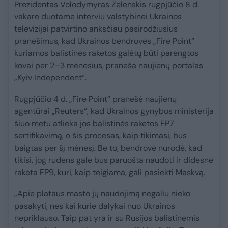
Prezidentas Volodymyras Zelenskis rugpjūčio 8 d.
vakare duotame interviu valstybinei Ukrainos
televizijai patvirtino anksčiau pasirodžiusius
pranešimus, kad Ukrainos bendrovės „Fire Point“
kuriamos balistinės raketos galėtų būti parengtos
kovai per 2–3 mėnesius, praneša naujienų portalas
„Kyiv Independent“.
Rugpjūčio 4 d. „Fire Point“ pranešė naujienų
agentūrai „Reuters“, kad Ukrainos gynybos ministerija
šiuo metu atlieka jos balistinės raketos FP7
sertifikavimą, o šis procesas, kaip tikimasi, bus
baigtas per šį mėnesį. Be to, bendrovė nurodė, kad
tikisi, jog rudens gale bus paruošta naudoti ir didesnė
raketa FP9, kuri, kaip teigiama, gali pasiekti Maskvą.
„Apie plataus masto jų naudojimą negaliu nieko
pasakyti, nes kai kurie dalykai nuo Ukrainos
nepriklauso. Taip pat yra ir su Rusijos balistinėmis