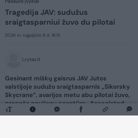
Pasaulis
Įvykiai
Tragedija JAV: sudužus
sraigtasparniui žuvo du pilotai
2026 m. rugpjūčio 9 d. 16:15
Lrytas.lt
Gesinant miškų gaisrus JAV Jutos
valstijoje sudužo sraigtasparnis „Sikorsky
Skycrane“, avarijos metu abu pilotai žuvo,
praneša naujienų agentūra „Associated
Press“.