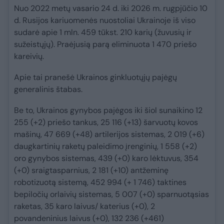
Nuo 2022 metų vasario 24 d. iki 2026 m. rugpjūčio 10
d. Rusijos kariuomenės nuostoliai Ukrainoje iš viso
sudarė apie 1 mln. 459 tūkst. 210 karių (žuvusių ir
sužeistųjų). Praėjusią parą eliminuota 1 470 priešo
kareivių.
Apie tai pranešė Ukrainos ginkluotųjų pajėgų
generalinis štabas.
Be to, Ukrainos gynybos pajėgos iki šiol sunaikino 12
255 (+2) priešo tankus, 25 116 (+13) šarvuotų kovos
mašinų, 47 669 (+48) artilerijos sistemas, 2 019 (+6)
daugkartinių raketų paleidimo įrenginių, 1 558 (+2)
oro gynybos sistemas, 439 (+0) karo lėktuvus, 354
(+0) sraigtasparnius, 2 181 (+10) antžeminę
robotizuotą sistemą, 452 994 (+ 1 746) taktines
bepiločių orlaivių sistemas, 5 007 (+0) sparnuotąsias
raketas, 35 karo laivus/ katerius (+0), 2
povandeninius laivus (+0), 132 236 (+461)