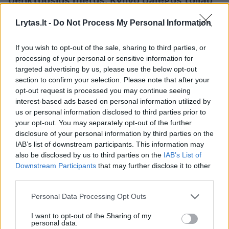
penktuosius metus, Kyjivo pajėgos toliau
tvirtai ginasi nuo okupantų. Tuo tarpu
Lrytas.lt -
Do Not Process My Personal Information
Maskva siekia užimti kuo daugiau
Ukrainos teritorijų ir užsitikrinti sau
If you wish to opt-out of the sale, sharing to third parties, or
palankias taikos sąlygas, sąjungininkams
processing of your personal or sensitive information for
siekiant skubiai užbaigti karą.​​​​​​​​​​​​​​​​​​​​​​​​​​
targeted advertising by us, please use the below opt-out
section to confirm your selection. Please note that after your
opt-out request is processed you may continue seeing
interest-based ads based on personal information utilized by
us or personal information disclosed to third parties prior to
your opt-out. You may separately opt-out of the further
disclosure of your personal information by third parties on the
IAB’s list of downstream participants. This information may
also be disclosed by us to third parties on the
IAB’s List of
Downstream Participants
that may further disclose it to other
third parties.
Personal Data Processing Opt Outs
Daugiau nuotraukų (75)
I want to opt-out of the Sharing of my
personal data.