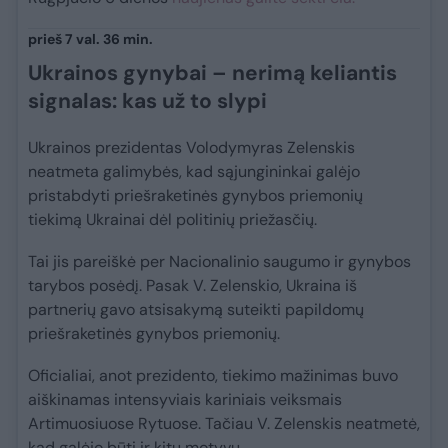
prieš 7 val. 36 min.
Ukrainos gynybai – nerimą keliantis
signalas: kas už to slypi
Ukrainos prezidentas Volodymyras Zelenskis
neatmeta galimybės, kad sąjungininkai galėjo
pristabdyti priešraketinės gynybos priemonių
tiekimą Ukrainai dėl politinių priežasčių.
Tai jis pareiškė per Nacionalinio saugumo ir gynybos
tarybos posėdį. Pasak V. Zelenskio, Ukraina iš
partnerių gavo atsisakymą suteikti papildomų
priešraketinės gynybos priemonių.
Oficialiai, anot prezidento, tiekimo mažinimas buvo
aiškinamas intensyviais kariniais veiksmais
Artimuosiuose Rytuose. Tačiau V. Zelenskis neatmetė,
kad galėjo būti ir kitų motyvų.