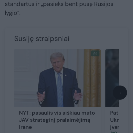
standartus ir „pasieks bent pusę Rusijos
lygio“.
Susiję straipsniai
→
NYT: pasaulis vis aiškiau mato
Pateikė 
JAV strateginį pralaimėjimą
Ukrainos
Irane
įvardijo 