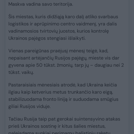
Maskva vadina savo teritorija.
Šis miestas, kuris didžiąją karo dalį atliko svarbaus
logistikos ir aprūpinimo centro vaidmenį, yra dalis
vadinamosios tvirtovių juostos, kurios kontrolę
Ukrainos pajėgos stengiasi išlaikyti.
Vienas pareigūnas praėjusį mėnesį teigė, kad,
nepaisant artėjančių Rusijos pajėgų, mieste vis dar
gyvena apie 50 tūkst. žmonių, tarp jų – daugiau nei 2
tūkst. vaikų.
Pastaraisiais mėnesiais atrodė, kad Ukraina keičia
ilgiau kaip ketverius metus trunkančio karo eigą,
stabilizuodama fronto liniją ir suduodama smūgius
giliai Rusijos viduje.
Tačiau Rusija taip pat gerokai suintensyvino atakas
prieš Ukrainos sostinę ir kitus šalies miestus,
paleisdama sunkiai perimamų balistinių raketų