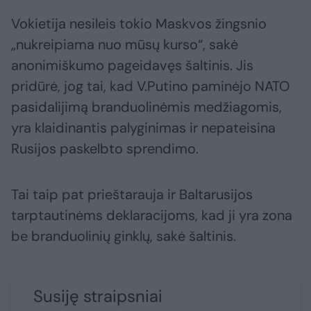
Vokietija nesileis tokio Maskvos žingsnio
„nukreipiama nuo mūsų kurso“, sakė
anonimiškumo pageidavęs šaltinis. Jis
pridūrė, jog tai, kad V.Putino paminėjo NATO
pasidalijimą branduolinėmis medžiagomis,
yra klaidinantis palyginimas ir nepateisina
Rusijos paskelbto sprendimo.
Tai taip pat prieštarauja ir Baltarusijos
tarptautinėms deklaracijoms, kad ji yra zona
be branduolinių ginklų, sakė šaltinis.
Susiję straipsniai