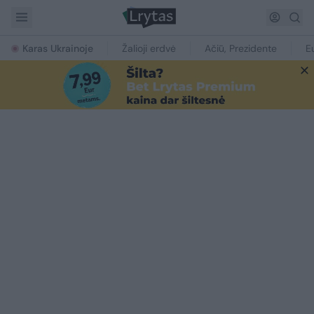
Karas Ukrainoje
Žalioji erdvė
Ačiū, Prezidente
E