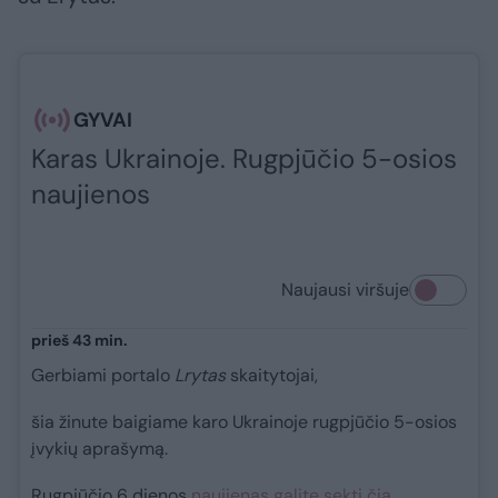
GYVAI
Karas Ukrainoje. Rugpjūčio 5-osios
naujienos
Naujausi viršuje
prieš 43 min.
Gerbiami portalo
Lrytas
skaitytojai,
šia žinute baigiame karo Ukrainoje rugpjūčio 5-osios
įvykių aprašymą.
Rugpjūčio 6 dienos
naujienas galite sekti čia.