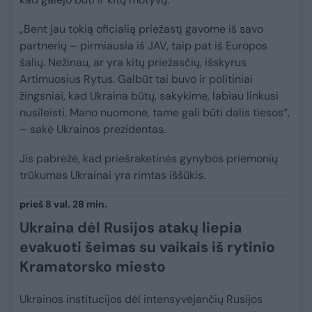
„Bent jau tokią oficialią priežastį gavome iš savo
partnerių – pirmiausia iš JAV, taip pat iš Europos
šalių. Nežinau, ar yra kitų priežasčių, išskyrus
Artimuosius Rytus. Galbūt tai buvo ir politiniai
žingsniai, kad Ukraina būtų, sakykime, labiau linkusi
nusileisti. Mano nuomone, tame gali būti dalis tiesos“,
– sakė Ukrainos prezidentas.
Jis pabrėžė, kad priešraketinės gynybos priemonių
trūkumas Ukrainai yra rimtas iššūkis.
prieš 8 val. 28 min.
Ukraina dėl Rusijos atakų liepia
evakuoti šeimas su vaikais iš rytinio
Kramatorsko miesto
Ukrainos institucijos dėl intensyvėjančių Rusijos