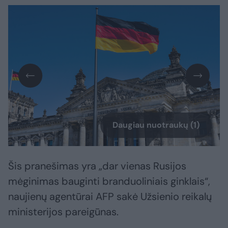
Daugiau nuotraukų (1)
Šis pranešimas yra „dar vienas Rusijos
mėginimas bauginti branduoliniais ginklais“,
naujienų agentūrai AFP sakė Užsienio reikalų
ministerijos pareigūnas.