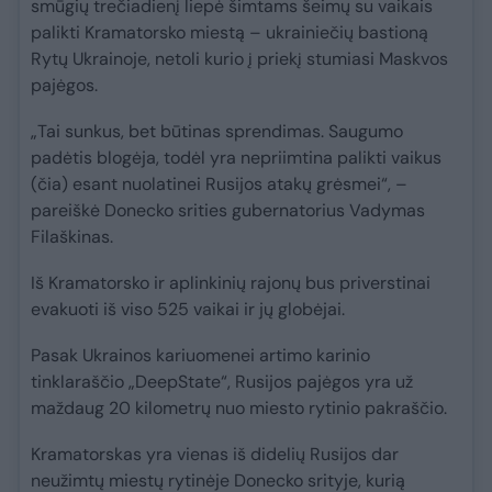
smūgių trečiadienį liepė šimtams šeimų su vaikais
palikti Kramatorsko miestą – ukrainiečių bastioną
Rytų Ukrainoje, netoli kurio į priekį stumiasi Maskvos
pajėgos.
„Tai sunkus, bet būtinas sprendimas. Saugumo
padėtis blogėja, todėl yra nepriimtina palikti vaikus
(čia) esant nuolatinei Rusijos atakų grėsmei“, –
pareiškė Donecko srities gubernatorius Vadymas
Filaškinas.
Iš Kramatorsko ir aplinkinių rajonų bus priverstinai
evakuoti iš viso 525 vaikai ir jų globėjai.
Pasak Ukrainos kariuomenei artimo karinio
tinklaraščio „DeepState“, Rusijos pajėgos yra už
maždaug 20 kilometrų nuo miesto rytinio pakraščio.
Kramatorskas yra vienas iš didelių Rusijos dar
neužimtų miestų rytinėje Donecko srityje, kurią