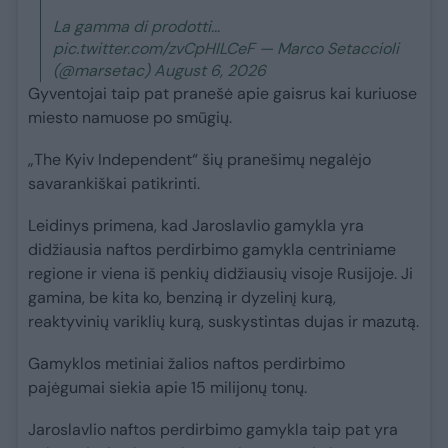
La gamma di prodotti…
pic.twitter.com/zvCpHILCeF — Marco Setaccioli
(@marsetac) August 6, 2026
Gyventojai taip pat pranešė apie gaisrus kai kuriuose
miesto namuose po smūgių.
„The Kyiv Independent“ šių pranešimų negalėjo
savarankiškai patikrinti.
Leidinys primena, kad Jaroslavlio gamykla yra
didžiausia naftos perdirbimo gamykla centriniame
regione ir viena iš penkių didžiausių visoje Rusijoje. Ji
gamina, be kita ko, benziną ir dyzelinį kurą,
reaktyvinių variklių kurą, suskystintas dujas ir mazutą.
Gamyklos metiniai žalios naftos perdirbimo
pajėgumai siekia apie 15 milijonų tonų.
Jaroslavlio naftos perdirbimo gamykla taip pat yra