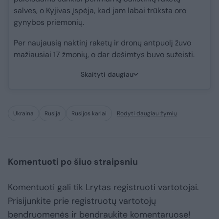
salves, o Kyjivas įspėja, kad jam labai trūksta oro
gynybos priemonių.
Per naujausią naktinį raketų ir dronų antpuolį žuvo
mažiausiai 17 žmonių, o dar dešimtys buvo sužeisti.
Skaityti daugiau
Ukraina
Rusija
Rusijos kariai
Rodyti daugiau žymių
Komentuoti po šiuo straipsniu
Komentuoti gali tik Lrytas registruoti vartotojai.
Prisijunkite prie registruotų vartotojų
bendruomenės ir bendraukite komentaruose!