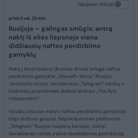
Naujausi viršuje
prieš 2 val. 23 min.
Rusijoje – galingas smūgis: antrą
naktį iš eilės liepsnojo viena
didžiausių naftos perdirbimo
gamyklų
Naktį į ketvirtadienį Ukrainos dronai smogė naftos
perdirbimo gamyklai „Slavneft-Yanos“ Rusijos
Jaroslavlio srityje, remdamasis „Telegram“ kanalų ir
liudininkų pranešimais skelbia leidinys „The Kyiv
Independent“.
Vaizdo įrašuose matyti naftos perdirbimo gamykloje
kilęs didžiulis gaisras. Nepriklausomas platformos
„Telegram“ Rusijos naujienų kanalas „Astra“,
išanalizavęs vaizdo įrašus naudodamas geolokaciją,