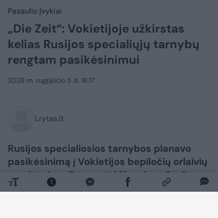
Pasaulis
Įvykiai
„Die Zeit“: Vokietijoje užkirstas
kelias Rusijos specialiųjų tarnybų
rengtam pasikėsinimui
2026 m. rugpjūčio 5 d. 18:17
Lrytas.lt
Rusijos specialiosios tarnybos planavo
pasikėsinimą į Vokietijos bepiločių orlaivių
gamintojos „Donaustahl“ vadovą Stefaną
Thumanną, tačiau planą pavyko
sužlugdyti dar prieš jam įvykstant,
praneša „Die Zeit“.