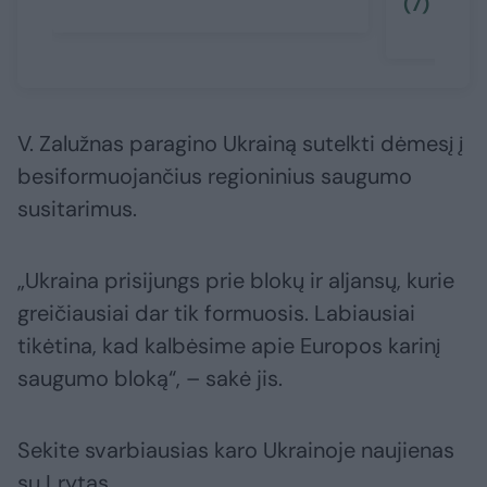
(7)
V. Zalužnas paragino Ukrainą sutelkti dėmesį į
besiformuojančius regioninius saugumo
susitarimus.
„Ukraina prisijungs prie blokų ir aljansų, kurie
greičiausiai dar tik formuosis. Labiausiai
tikėtina, kad kalbėsime apie Europos karinį
saugumo bloką“, – sakė jis.
Sekite svarbiausias karo Ukrainoje naujienas
su Lrytas.​​​