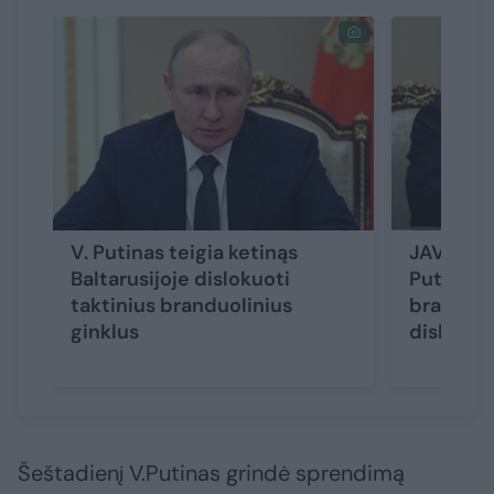
V. Putinas teigia ketinąs
JAV ir N
Baltarusijoje dislokuoti
Putino p
taktinius branduolinius
branduol
ginklus
dislokav
Šeštadienį V.Putinas grindė sprendimą