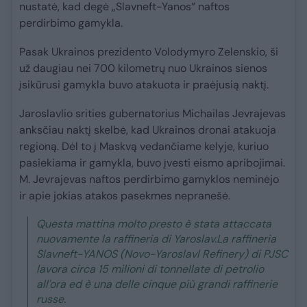
nustatė, kad degė „Slavneft-Yanos“ naftos
perdirbimo gamykla.
Pasak Ukrainos prezidento Volodymyro Zelenskio, ši
už daugiau nei 700 kilometrų nuo Ukrainos sienos
įsikūrusi gamykla buvo atakuota ir praėjusią naktį.
Jaroslavlio srities gubernatorius Michailas Jevrajevas
anksčiau naktį skelbė, kad Ukrainos dronai atakuoja
regioną. Dėl to į Maskvą vedančiame kelyje, kuriuo
pasiekiama ir gamykla, buvo įvesti eismo apribojimai.
M. Jevrajevas naftos perdirbimo gamyklos neminėjo
ir apie jokias atakos pasekmes nepranešė.
Questa mattina molto presto è stata attaccata
nuovamente la raffineria di Yaroslav.La raffineria
Slavneft-YANOS (Novo-Yaroslavl Refinery) di PJSC
lavora circa 15 milioni di tonnellate di petrolio
all'ora ed è una delle cinque più grandi raffinerie
russe.