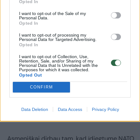
Opted In
Ukraina niekada netaps NATO nare, nepaisant
I want to opt-out of the Sale of my
Personal Data.
ilgus metus siekto narystės proceso,
Opted In
antradienį pareiškė Ukrainos ambasadorius
I want to opt-out of processing my
Personal Data for Targeted Advertising.
Jungtinėje Karalystėje ir buvęs Ukrainos
Opted In
ginkluotųjų pajėgų vadas Valerijus Zalužnas.
I want to opt-out of Collection, Use,
Retention, Sale, and/or Sharing of my
Personal Data that Is Unrelated with the
Kalbėdamas Ukrainos ambasadorių
Purposes for which it was collected.
Opted Out
susitikime Kyjive, V. Zalužnas teigė, kad NATO
CONFIRM
kariniai standartai nebeatitinka šiuolaikinio
karo realijų, ir pasiūlė Ukrainai ateityje siekti
narystės naujose Europos saugumo
Data Deletion
Data Access
Privacy Policy
sąjungose.
„Asmeniškai dirbau tam, kad įdiegtume NATO