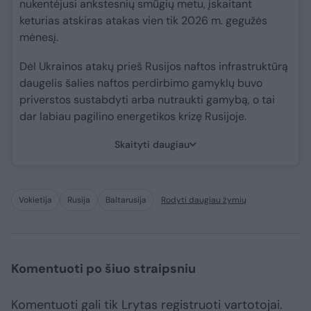
nukentėjusi ankstesnių smūgių metu, įskaitant
keturias atskiras atakas vien tik 2026 m. gegužės
mėnesį.
Dėl Ukrainos atakų prieš Rusijos naftos infrastruktūrą
daugelis šalies naftos perdirbimo gamyklų buvo
priverstos sustabdyti arba nutraukti gamybą, o tai
dar labiau pagilino energetikos krizę Rusijoje.
Skaityti daugiau
Vokietija
Rusija
Baltarusija
Rodyti daugiau žymių
Komentuoti po šiuo straipsniu
Komentuoti gali tik Lrytas registruoti vartotojai.