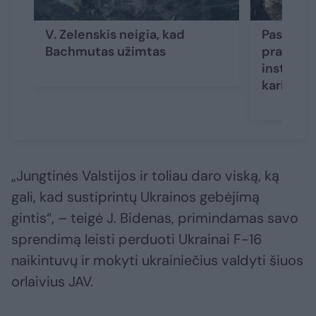
V. Zelenskis neigia, kad
Paslėpta
Bachmutas užimtas
pranašum
instrukto
kariuom
„Jungtinės Valstijos ir toliau daro viską, ką
gali, kad sustiprintų Ukrainos gebėjimą
gintis“, – teigė J. Bidenas, primindamas savo
sprendimą leisti perduoti Ukrainai F-16
naikintuvų ir mokyti ukrainiečius valdyti šiuos
orlaivius JAV.