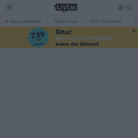
Karas Ukrainoje
Žalioji erdvė
Ačiū, Prezidente
E