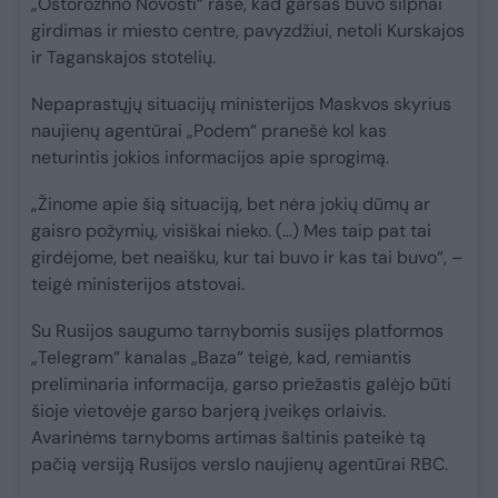
„Ostorozhno Novosti“ rašė, kad garsas buvo silpnai
girdimas ir miesto centre, pavyzdžiui, netoli Kurskajos
ir Taganskajos stotelių.
Nepaprastųjų situacijų ministerijos Maskvos skyrius
naujienų agentūrai „Podem“ pranešė kol kas
neturintis jokios informacijos apie sprogimą.
„Žinome apie šią situaciją, bet nėra jokių dūmų ar
gaisro požymių, visiškai nieko. (…) Mes taip pat tai
girdėjome, bet neaišku, kur tai buvo ir kas tai buvo“, –
teigė ministerijos atstovai.
Su Rusijos saugumo tarnybomis susijęs platformos
„Telegram“ kanalas „Baza“ teigė, kad, remiantis
preliminaria informacija, garso priežastis galėjo būti
šioje vietovėje garso barjerą įveikęs orlaivis.
Avarinėms tarnyboms artimas šaltinis pateikė tą
pačią versiją Rusijos verslo naujienų agentūrai RBC.