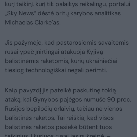
kurį taikinį, kurį tik palaikys reikalingu, portalui
„Sky News“ dėstė britų karybos analitikas
Michaelas Clarke’as.
Jis pažymėjo, kad pastarosiomis savaitėmis
rusai ypač įnirtingai atakuoja Kyjivą
balistinėmis raketomis, kurių ukrainiečiai
tiesiog technologiškai negali perimti.
Kaip pavyzdį jis pateikė paskutinę tokią
ataką, kai Gynybos pajėgos numušė 90 proc.
Rusijos bepiločių orlaivių, tačiau nė vienos
balistinės raketos. Tai reiškia, kad visos
balistinės raketos pasiekė būtent tuos
taikinius, į kuriuos rusai jas nukreipė, –