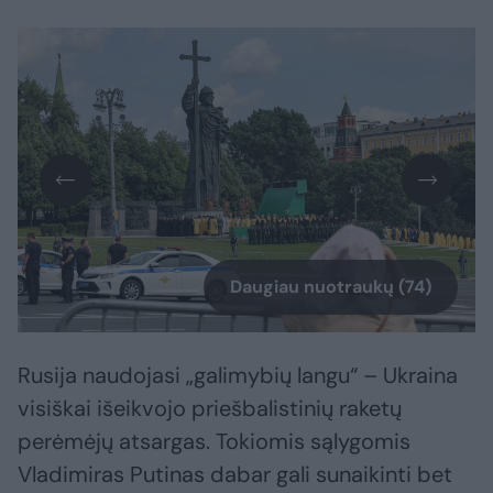
Daugiau nuotraukų (74)
Rusija naudojasi „galimybių langu“ – Ukraina
visiškai išeikvojo priešbalistinių raketų
perėmėjų atsargas. Tokiomis sąlygomis
Vladimiras Putinas dabar gali sunaikinti bet