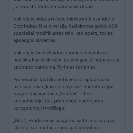
į oro uosto teritoriją patekusio drono.
Vokietijos vidaus reikalų ministras Alexanderis
Dobrindtas iškėlė versiją, kad dronas galėjo būti
specialiai modifikuotas taip, kad apeitų tokias
apsaugos sistemas.
Vokietijos žiniasklaidos duomenimis, kol kas
neaišku, kas konkrečiai atsakingas už nepavykusį
sabotažo bandymą. Tyrimas tęsiamas.
Pranešama, kad drone buvęs sprogstamasis
užtaisas buvo „kumščio dydžio“. Bustatyta, jog
tai greičiausiai buvo „Semtex“ – tiek
kariuomenėje, tiek pramonėje naudojama
sprogstamoji medžiaga.
„Bild“, remdamasis saugumo šaltiniais, taip pat
skelbia, kad rastas dronas galėjo būti ne