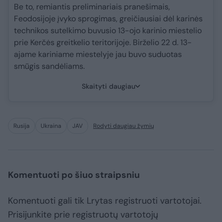
Be to, remiantis preliminariais pranešimais,
Feodosijoje įvyko sprogimas, greičiausiai dėl karinės
technikos sutelkimo buvusio 13-ojo karinio miestelio
prie Kerčės greitkelio teritorijoje. Birželio 22 d. 13-
ajame kariniame miestelyje jau buvo suduotas
smūgis sandėliams.
Skaityti daugiau
Rusija
Ukraina
JAV
Rodyti daugiau žymių
Komentuoti po šiuo straipsniu
Komentuoti gali tik Lrytas registruoti vartotojai.
Prisijunkite prie registruotų vartotojų