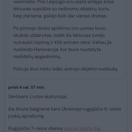
vienintelis. Prie Leipcigo oro uosto artėjęs kitas
lėktuvas susidūrė su nežinomu objektu, kuris,
kaip įtariama, galėjo būti dar vienas dronas.
Po pirmojo drono aptikimo oro uostas buvo
skubiai uždarytas, todėl šis lėktuvas turėjo
nutraukti tūpimą ir kilti antram ratui. Vėliau jis
nusileido Hanoveryje, kur buvo nustatyta
nedidelių apgadinimų.
Policija šiuo metu ieško antrojo objekto nuolaužų.
prieš 4 val. 57 min.
Gerbiami
Lrytas
skaitytojai,
šia žinute baigiame karo Ukrainoje rugpjūčio 6-osios
įvykių aprašymą.
Rugpjūčio 7-osios dienos
įvykius sekite čia
.