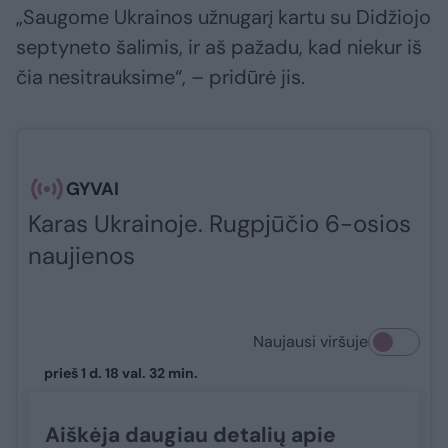
„Saugome Ukrainos užnugarį kartu su Didžiojo
septyneto šalimis, ir aš pažadu, kad niekur iš
čia nesitrauksime“, – pridūrė jis.
GYVAI
Karas Ukrainoje. Rugpjūčio 6-osios
naujienos
Naujausi viršuje
prieš 1 d. 18 val. 32 min.
Aiškėja daugiau detalių apie