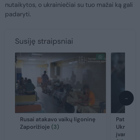
nutaikytos, o ukrainiečiai su tuo mažai ką gali
padaryti.
Susiję straipsniai
→
Rusai atakavo vaikų ligoninę
Pateikė 
Zaporižioje
(3)
Ukrainos
įvardijo 