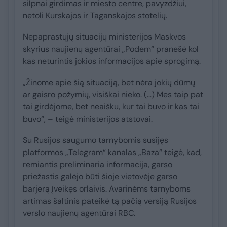
silpnai girdimas ir miesto centre, pavyzdžiui,
netoli Kurskajos ir Taganskajos stotelių.
Nepaprastųjų situacijų ministerijos Maskvos
skyrius naujienų agentūrai „Podem“ pranešė kol
kas neturintis jokios informacijos apie sprogimą.
„Žinome apie šią situaciją, bet nėra jokių dūmų
ar gaisro požymių, visiškai nieko. (…) Mes taip pat
tai girdėjome, bet neaišku, kur tai buvo ir kas tai
buvo“, – teigė ministerijos atstovai.
Su Rusijos saugumo tarnybomis susijęs
platformos „Telegram“ kanalas „Baza“ teigė, kad,
remiantis preliminaria informacija, garso
priežastis galėjo būti šioje vietovėje garso
barjerą įveikęs orlaivis. Avarinėms tarnyboms
artimas šaltinis pateikė tą pačią versiją Rusijos
verslo naujienų agentūrai RBC.