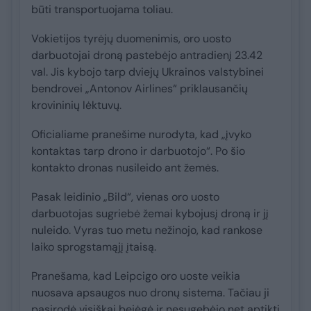
būti transportuojama toliau.
Vokietijos tyrėjų duomenimis, oro uosto
darbuotojai droną pastebėjo antradienį 23.42
val. Jis kybojo tarp dviejų Ukrainos valstybinei
bendrovei „Antonov Airlines“ priklausančių
krovininių lėktuvų.
Oficialiame pranešime nurodyta, kad „įvyko
kontaktas tarp drono ir darbuotojo“. Po šio
kontakto dronas nusileido ant žemės.
Pasak leidinio „Bild“, vienas oro uosto
darbuotojas sugriebė žemai kybojusį droną ir jį
nuleido. Vyras tuo metu nežinojo, kad rankose
laiko sprogstamąjį įtaisą.
Pranešama, kad Leipcigo oro uoste veikia
nuosava apsaugos nuo dronų sistema. Tačiau ji
pasirodė visiškai bejėgė ir nesugebėjo net aptikti