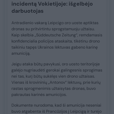
incidentą Vokietijoje: išgelbėjo
darbuotojas
Antradienio vakarą Leipcigo oro uoste aptiktas
dronas su pritvirtintu sprogstamuoju užtaisu.
Kaip skelbia „Süddeutsche Zeitung“, remdamasis
konfidencialia policijos ataskaita, tikėtinu drono
taikiniu tapęs Ukrainos lėktuvas gabeno karinę
amuniciją.
Jeigu ataka būtų pavykusi, oro uosto teritorijoje
galėjo nugriaudėti gerokai galingesnis sprogimas
nei tas, kurį būtų sukėlęs vien drono užtaisas.
Vienas iš krovininių „Antonov“ lėktuvų, prie kurių
rastas sprogmenimis užtaisytas dronas, buvo
pakrautas karinės amunicijos.
Dokumente nurodoma, kad ši amunicija neseniai
buvo atgabenta iš Prancūzijos į Leipcigą ir turėjo