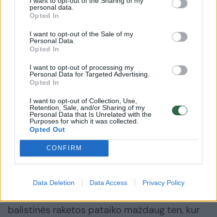
I want to opt-out of the Sharing of my
personal data.
„Šios atakos, be abejo, tęsis tol, kol rusai
Opted In
galės jas tęsti, nes rusai žino tą patį, ką mums
I want to opt-out of the Sale of my
Personal Data.
visiems aiškiai paaiškino Volodymyras
Opted In
Zelenskis – kad Ukrainai katastrofiškai trūksta
I want to opt-out of processing my
šaudmenų, gebančių numušti balistines
Personal Data for Targeted Advertising.
Opted In
raketas“, – pabrėžė M. Clarke'as.
I want to opt-out of Collection, Use,
Retention, Sale, and/or Sharing of my
Personal Data that Is Unrelated with the
Ekspertas pridūrė, kad rusai naudoja ne tik
Purposes for which it was collected.
Opted Out
turimas savo balistines raketas, bet ir iš
Šiaurės Korėjos gautas KN-23 tipo balistines
CONFIRM
raketas.
Data Deletion
Data Access
Privacy Policy
„V. Putinas žino, kad turi galimybių langą, kai
balistinės raketos pataiko maždaug ten, kur