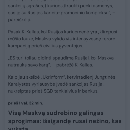
sankcijų sąrašus, į kuriuos įtraukti penki asmenys,
susiję su Rusijos kariniu-pramoniniu kompleksu“, –
pareiškė ji.
Pasak K. Kallas, kol Rusijos kariuomenė yra įklimpusi
mūšio lauke, Maskva vykdo vis intensyvesnę teroro
kampaniją prieš civilius gyventojus.
„ES turi toliau didinti spaudimą Rusijai, kol Maskva
nutrauks savo karą“, – pabrėžė K. Kallas.
Kaip jau skelbė „Ukrinform“, ketvirtadienį Jungtinės
Karalystės vyriausybė įvedė sankcijas Rusijai,
nukreiptas prieš SGD tanklaivius ir bankus.
prieš 1 val. 32 min.
Visą Maskvą sudrebino galingas
sprogimas: išsigandę rusai nežino, kas
vyksta