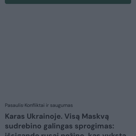
Pasaulis
Konfliktai ir saugumas
Karas Ukrainoje. Visą Maskvą
sudrebino galingas sprogimas:
išsigandę rusai nežino, kas vyksta