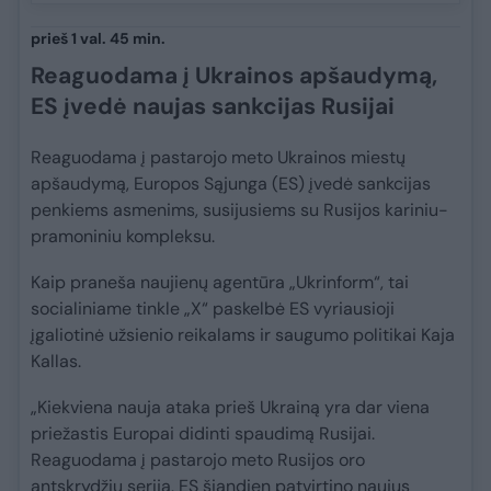
prieš 1 val. 45 min.
Reaguodama į Ukrainos apšaudymą,
ES įvedė naujas sankcijas Rusijai
Reaguodama į pastarojo meto Ukrainos miestų
apšaudymą, Europos Sąjunga (ES) įvedė sankcijas
penkiems asmenims, susijusiems su Rusijos kariniu-
pramoniniu kompleksu.
Kaip praneša naujienų agentūra „Ukrinform“, tai
socialiniame tinkle „X“ paskelbė ES vyriausioji
įgaliotinė užsienio reikalams ir saugumo politikai Kaja
Kallas.
„Kiekviena nauja ataka prieš Ukrainą yra dar viena
priežastis Europai didinti spaudimą Rusijai.
Reaguodama į pastarojo meto Rusijos oro
antskrydžių seriją, ES šiandien patvirtino naujus