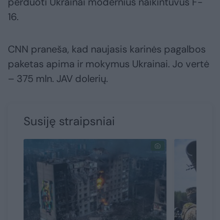
perduoti Ukrainai modernius naikintuvus F-
16.
CNN praneša, kad naujasis karinės pagalbos
paketas apima ir mokymus Ukrainai. Jo vertė
– 375 mln. JAV dolerių.
Susiję straipsniai