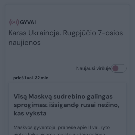
GYVAI
Karas Ukrainoje. Rugpjūčio 7-osios
naujienos
Naujausi viršuje
prieš 1 val. 32 min.
Visą Maskvą sudrebino galingas
sprogimas: išsigandę rusai nežino,
kas vyksta
Maskvos gyventojai pranešė apie 11 val. ryto
vietos laiku visame mieste girdėję galingą