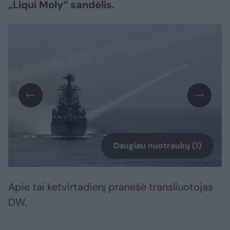
„Liqui Moly“ sandėlis.
Daugiau nuotraukų (1)
Apie tai ketvirtadienį pranešė transliuotojas
DW.