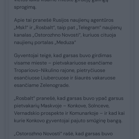
sprogimą.
Apie tai pranešė Rusijos naujienų agentūros
„Msk1“ ir „Rosbalt“, taip pat „Telegram“ naujienų
kanalas „Ostorozhno Novosti“, kuriuos cituoja
naujienų portalas „Meduza“
Gyventojai teigė, kad garsas buvo girdimas
visame mieste – pietvakariuose esančiame
Tropariovo-Nikulino rajone, pietryčiuose
esančiuose Liubercuose ir šiaurės vakaruose
esančiame Zelenograde.
„Rosbalt“ pranešė, kad garsas buvo ypač garsus
pietvakarių Maskvoje – Konkove, Solnceve,
Vernadskio prospekte ir Komunarkoje – ir kad kai
kurie Konkovo gyventojai pajuto smūginę bangą.
„Ostorozhno Novosti“ rašė, kad garsas buvo