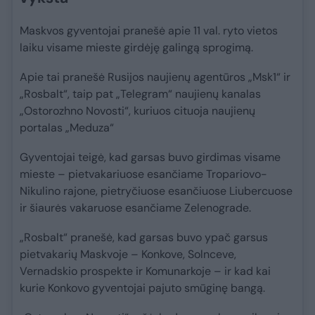
Maskvos gyventojai pranešė apie 11 val. ryto vietos
laiku visame mieste girdėję galingą sprogimą.
Apie tai pranešė Rusijos naujienų agentūros „Msk1“ ir
„Rosbalt“, taip pat „Telegram“ naujienų kanalas
„Ostorozhno Novosti“, kuriuos cituoja naujienų
portalas „Meduza“
Gyventojai teigė, kad garsas buvo girdimas visame
mieste – pietvakariuose esančiame Tropariovo-
Nikulino rajone, pietryčiuose esančiuose Liubercuose
ir šiaurės vakaruose esančiame Zelenograde.
„Rosbalt“ pranešė, kad garsas buvo ypač garsus
pietvakarių Maskvoje – Konkove, Solnceve,
Vernadskio prospekte ir Komunarkoje – ir kad kai
kurie Konkovo gyventojai pajuto smūginę bangą.