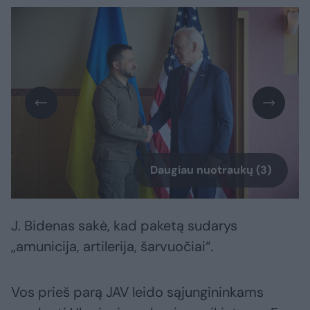
Daugiau nuotraukų (3)
J. Bidenas sakė, kad paketą sudarys
„amunicija, artilerija, šarvuočiai“.
Vos prieš parą JAV leido sąjungininkams