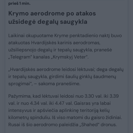
prieš 1 min.
Krymo aerodrome po atakos
užsidegė degalų saugykla
Laikinai okupuotame Kryme penktadienio naktį buvo
atakuotas Hvardijskės karinis aerodromas,
užsiliepsnojo degalų ir tepalų saugykla, pranešė
„Telegram“ kanalas „Krymskyj Veter“.
„Hvardijskės aerodrome leidosi lėktuvai; dega degalų
ir tepalų saugykla, girdimi šaulių ginklų šaudmenų
sprogimai“, – sakoma pranešime.
Pažymima, kad lėktuvai leidosi nuo 3.30 val. iki 3.39
val. ir nuo 4.34 val. iki 4.47 val. Gaisras yra labai
intensyvus ir apšviečia aplinkinę teritoriją kelių
kilometrų spinduliu. Iš viso matomi du gaisro židiniai.
Rusai iš šio aerodromo paleidžia „Shahed“ dronus.