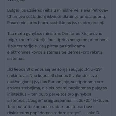
Bulgarijos užsienio reikalų ministrė Velislava Petrova-
Chamova šeštadienį iškvietė Ukrainos ambasadorių.
Pasak ministrės biuro, susitikimas įvyks pirmadienį.
Tuo metu gynybos ministras Dimitaras Stojanovas
teigė, kad ministerija jau stiprina saugumo priemones
šioje teritorijoje, visų pirma pasitelkdama
elektroninės kovos sistemas bei žemės-oro raketų
sistemas.
„Iki liepos 31 dienos šią teritoriją saugojo „MiG-29“
naikintuvai. Nuo liepos 31 dienos 9 valandos ryto,
atsižvelgiant į įvykius Rumunijoje, sustiprinome oro
erdvės stebėjimą, dislokuodami papildomas pajėgas
ir išteklius – ten buvo perkeltos oro gynybos
sistemos, „Cougar“ sraigtasparniai ir „Su-25“ lėktuvai.
Taip pat atitinkamuose radaro postuose buvo
dislokuotos papildomos radaro stotys“, – sakė D.