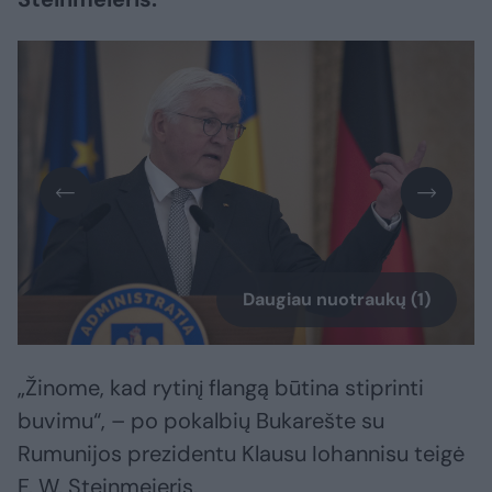
Daugiau nuotraukų (1)
„Žinome, kad rytinį flangą būtina stiprinti
buvimu“, – po pokalbių Bukarešte su
Rumunijos prezidentu Klausu Iohannisu teigė
F. W. Steinmeieris.