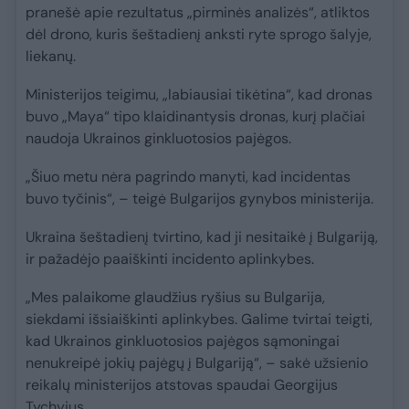
pranešė apie rezultatus „pirminės analizės“, atliktos
dėl drono, kuris šeštadienį anksti ryte sprogo šalyje,
liekanų.
Ministerijos teigimu, „labiausiai tikėtina“, kad dronas
buvo „Maya“ tipo klaidinantysis dronas, kurį plačiai
naudoja Ukrainos ginkluotosios pajėgos.
„Šiuo metu nėra pagrindo manyti, kad incidentas
buvo tyčinis“, – teigė Bulgarijos gynybos ministerija.
Ukraina šeštadienį tvirtino, kad ji nesitaikė į Bulgariją,
ir pažadėjo paaiškinti incidento aplinkybes.
„Mes palaikome glaudžius ryšius su Bulgarija,
siekdami išsiaiškinti aplinkybes. Galime tvirtai teigti,
kad Ukrainos ginkluotosios pajėgos sąmoningai
nenukreipė jokių pajėgų į Bulgariją“, – sakė užsienio
reikalų ministerijos atstovas spaudai Georgijus
Tychyjus.