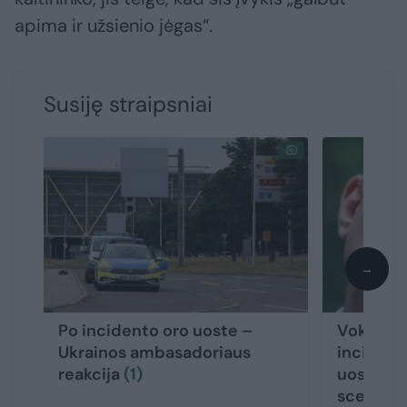
apima ir užsienio jėgas“.
Susiję straipsniai
→
Po incidento oro uoste –
Vokietijo
Ukrainos ambasadoriaus
incident
reakcija
(1)
uoste – 
scenarij