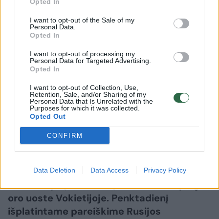
Opted In
I want to opt-out of the Sale of my
Personal Data.
Pasaulis
Konfliktai ir saugumas
Opted In
Po kaltinimų dėl dronų incidento
I want to opt-out of processing my
Personal Data for Targeted Advertising.
Vokietijos oro uoste – pirma
Opted In
Rusijos reakcija
(4)
I want to opt-out of Collection, Use,
Retention, Sale, and/or Sharing of my
Personal Data that Is Unrelated with the
2026 m. rugpjūčio 8 d. 05:31
Purposes for which it was collected.
Opted Out
CONFIRM
Lrytas.lt
Rusija griežtai atmetė bet kokią
Data Deletion
Data Access
Privacy Policy
atsakomybę dėl dronų incidento Leipcigo
oro uoste Vokietijoje. Penktadienį
išplatintame pareiškime Rusijos