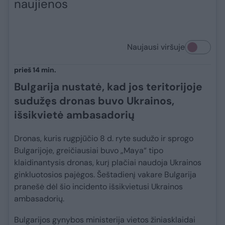
naujienos
Naujausi viršuje
prieš 14 min.
Bulgarija nustatė, kad jos teritorijoje
sudužęs dronas buvo Ukrainos,
išsikvietė ambasadorių
Dronas, kuris rugpjūčio 8 d. ryte sudužo ir sprogo
Bulgarijoje, greičiausiai buvo „Maya“ tipo
klaidinantysis dronas, kurį plačiai naudoja Ukrainos
ginkluotosios pajėgos. Šeštadienį vakare Bulgarija
pranešė dėl šio incidento išsikvietusi Ukrainos
ambasadorių.
Bulgarijos gynybos ministerija vietos žiniasklaidai