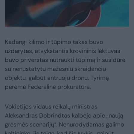
Kadangi kilimo ir tūpimo takas buvo
uždarytas, atvykstantis krovininis lėktuvas
buvo priverstas nutraukti tūpimą ir susidūrė
su nenustatytu mažesniu skraidančiu
objektu, galbūt antruoju dronu. Tyrimą
perėmė Federalinė prokuratūra.
Vokietijos vidaus reikalų ministras
Aleksandras Dobrindtas kalbėjo apie „naują
grėsmės scenarijų“. Nenurodydamas galimo
kaltininko, jis teigė, kad šis įvykis „galbūt