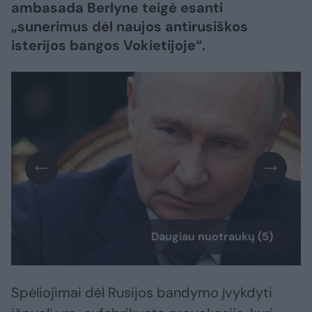
ambasada Berlyne teigė esanti
„sunerimus dėl naujos antirusiškos
isterijos bangos Vokietijoje“.
Daugiau nuotraukų (5)
Spėliojimai dėl Rusijos bandymo įvykdyti