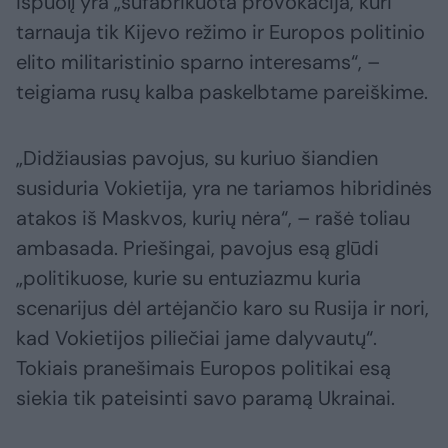
išpuolį yra „sufabrikuota provokacija, kuri
tarnauja tik Kijevo režimo ir Europos politinio
elito militaristinio sparno interesams“, –
teigiama rusų kalba paskelbtame pareiškime.
„Didžiausias pavojus, su kuriuo šiandien
susiduria Vokietija, yra ne tariamos hibridinės
atakos iš Maskvos, kurių nėra“, – rašė toliau
ambasada. Priešingai, pavojus esą glūdi
„politikuose, kurie su entuziazmu kuria
scenarijus dėl artėjančio karo su Rusija ir nori,
kad Vokietijos piliečiai jame dalyvautų“.
Tokiais pranešimais Europos politikai esą
siekia tik pateisinti savo paramą Ukrainai.