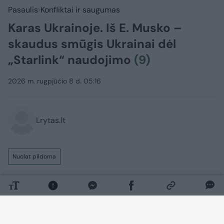
Pasaulis
Konfliktai ir saugumas
Karas Ukrainoje. Iš E. Musko –
skaudus smūgis Ukrainai dėl
„Starlink“ naudojimo
(9)
2026 m. rugpjūčio 8 d. 05:16
Lrytas.lt
Nuolat pildoma
Rusijos invazijai į Ukrainą įžengus jau į
penktuosius metus, Kyjivo pajėgos toliau
tvirtai ginasi nuo okupantų. Tuo tarpu
Maskva siekia užimti kuo daugiau