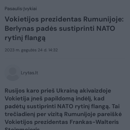
Pasaulis
Įvykiai
Vokietijos prezidentas Rumunijoje:
Berlynas padės sustiprinti NATO
rytinį flangą
2023 m. gegužės 24 d. 14:32
Lrytas.lt
Rusijos karo prieš Ukrainą akivaizdoje
Vokietija įneš papildomą indėlį, kad
padėtų sustiprinti NATO rytinį flangą. Tai
trečiadienį per vizitą Rumunijoje pareiškė
Vokietijos prezidentas Frankas-Walteris
Steinmeieris.