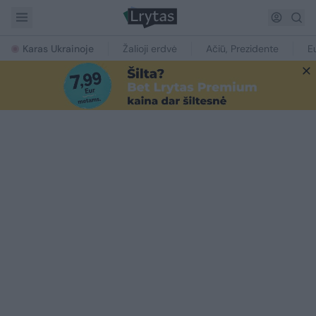
Karas Ukrainoje
Žalioji erdvė
Ačiū, Prezidente
E