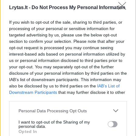
grupuotės, išpuolis buvo atsakas į dieną
Lrytas.lt -
Do Not Process My Personal Information
prieš tai Vakarų Kranto šiaurėje pradėtą karinį
If you wish to opt-out of the sale, sharing to third parties, or
puolimą.
processing of your personal or sensitive information for
targeted advertising by us, please use the below opt-out
section to confirm your selection. Please note that after your
Penktadienį per susirėmimus netoli Ramalos
opt-out request is processed you may continue seeing
žydų naujakuriai nušovė 19-metį palestinietį ir
interest-based ads based on personal information utilized by
us or personal information disclosed to third parties prior to
sužeidė kitus.
your opt-out. You may separately opt-out of the further
disclosure of your personal information by third parties on the
IAB’s list of downstream participants. This information may
Penktadienį Palestinos sveikatos apsaugos
also be disclosed by us to third parties on the
IAB’s List of
ministerija pranešė, kad ginkluoti Izraelio
Downstream Participants
that may further disclose it to other
third parties.
naujakuriai įžengė į Burkos kaimą, esantį į
rytus nuo Ramalos miesto. Ten jie taip pat
Personal Data Processing Opt Outs
padegė dvi transporto priemones, pranešė
I want to opt-out of the Sharing of my
personal data.
Palestinos naujienų agentūra WAFA. Pasak
Opted In