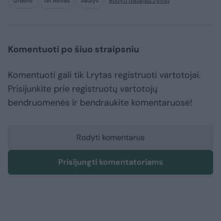
Izraelis
Tel Avivas
šaulys
Rodyti daugiau žymių
Komentuoti po šiuo straipsniu
Komentuoti gali tik Lrytas registruoti vartotojai.
Prisijunkite prie registruotų vartotojų
bendruomenės ir bendraukite komentaruose!
Rodyti komentarus
Prisijungti komentatoriams