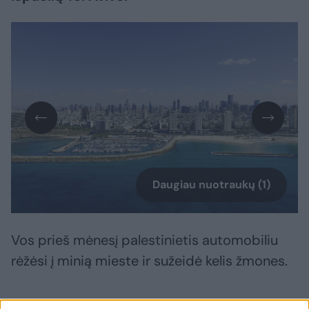
Daugiau nuotraukų (1)
Vos prieš mėnesį palestinietis automobiliu
rėžėsi į minią mieste ir sužeidė kelis žmones.
Kaip teigė kelios palestiniečių kovotojų