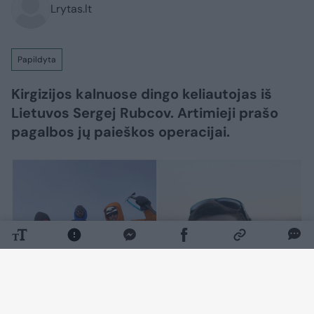
Lrytas.lt
Papildyta
Kirgizijos kalnuose dingo keliautojas iš
Lietuvos Sergej Rubcov. Artimieji prašo
pagalbos jų paieškos operacijai.