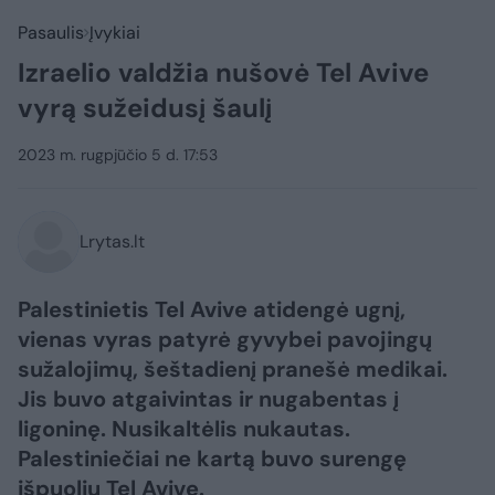
Pasaulis
Įvykiai
Izraelio valdžia nušovė Tel Avive
vyrą sužeidusį šaulį
2023 m. rugpjūčio 5 d. 17:53
Lrytas.lt
Palestinietis Tel Avive atidengė ugnį,
vienas vyras patyrė gyvybei pavojingų
sužalojimų, šeštadienį pranešė medikai.
Jis buvo atgaivintas ir nugabentas į
ligoninę. Nusikaltėlis nukautas.
Palestiniečiai ne kartą buvo surengę
išpuolių Tel Avive.