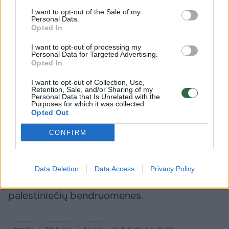
policijos, buvo sulaikyti du įtariamieji.
I want to opt-out of the Sale of my
Personal Data.
Opted In
Izraelis okupavo Vakarų Krantą 1967 metais,
I want to opt-out of processing my
per Šešių dienų karą. Be aneksuotos Rytų
Personal Data for Targeted Advertising.
Opted In
Jeruzalės, šioje teritorijoje gyvena beveik trys
I want to opt-out of Collection, Use,
milijonai palestiniečių ir apie 490 tūkst.
Retention, Sale, and/or Sharing of my
Personal Data that Is Unrelated with the
izraeliečių, kurie gyvena gyvenvietėse, pagal
Purposes for which it was collected.
Opted Out
tarptautinę teisę laikomose neteisėtomis.
CONFIRM
Nuo praėjusių metų pradžios čia įvyko virtinė
palestiniečių išpuolių prieš izraeliečius, taip
Data Deletion
Data Access
Privacy Policy
pat Izraelio naujakurių smurtas prieš
palestiniečių bendruomenes.