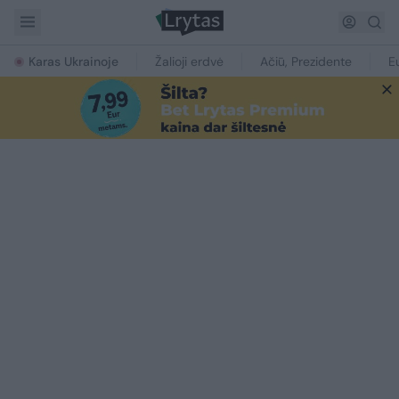
Karas Ukrainoje
Žalioji erdvė
Ačiū, Prezidente
E