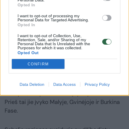
Personal Data.
vadovai susitiko Ganos sostinėje Akroje, kur
Opted In
aptarė galimos karinės operacijos detales,
I want to opt-out of processing my
jeigu nepavyktų derybos. Ja būtų siekiama
Personal Data for Targeted Advertising.
Opted In
atstatyti prezidento M. Bazoumo valdžią.
I want to opt-out of Collection, Use,
Retention, Sale, and/or Sharing of my
Personal Data that Is Unrelated with the
ECOWAS politinių reikalų komisaras Abdelis
Purposes for which it was collected.
Opted Out
Fatau Musah sakė, kad pajėgos
CONFIRM
pasirengusios vykti vos tik gaus įsakymą.
Nigeris tapo ketvirtąja Vakarų Afrikos
Data Deletion
Data Access
Privacy Policy
valstybe, kur po 2020 m. įvyko perversmas.
Prieš tai jie įvyko Malyje, Gvinėjoje ir Burkina
Fase.