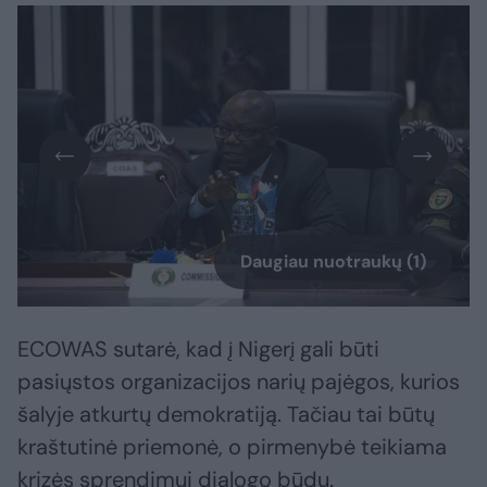
Daugiau nuotraukų (1)
ECOWAS sutarė, kad į Nigerį gali būti
pasiųstos organizacijos narių pajėgos, kurios
šalyje atkurtų demokratiją. Tačiau tai būtų
kraštutinė priemonė, o pirmenybė teikiama
krizės sprendimui dialogo būdu.