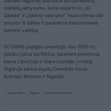
Sahelio regionas susiduria su džihadistų
sukilėlių aktyvumu, kurie siejami su „Al-
Qaeda“ ir „Islamo valstybe“. Nusivylimas dėl
smurto iš dalies ir paskatino kariuomenes
perimti valdžią.
ECOWAS pajėgos praeityje, nuo 1990 m.,
įsikišo į kitus konfliktus, įskaitant pilietinius
karus Liberijoje ir Siera Leonėje. Į misiją
Nigeryje karius siųstų Dramblio Kaulo
Krantas, Beninas ir Nigerija.
Vakarų Afrika
Nigeris
karinis perversmas