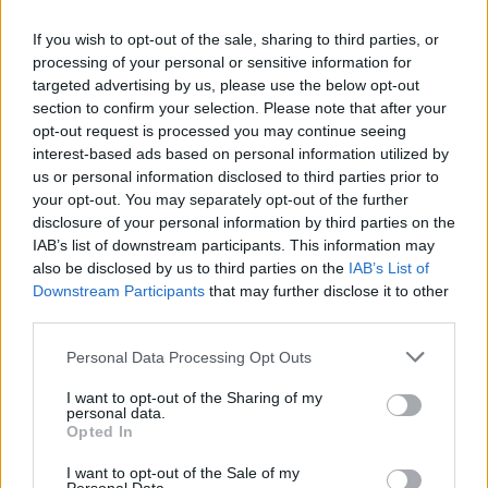
Susiję straipsniai
If you wish to opt-out of the sale, sharing to third parties, or
processing of your personal or sensitive information for
targeted advertising by us, please use the below opt-out
section to confirm your selection. Please note that after your
opt-out request is processed you may continue seeing
interest-based ads based on personal information utilized by
us or personal information disclosed to third parties prior to
your opt-out. You may separately opt-out of the further
disclosure of your personal information by third parties on the
IAB’s list of downstream participants. This information may
also be disclosed by us to third parties on the
IAB’s List of
Vakarų Afrikos šalių
Gydytoju
Downstream Participants
that may further disclose it to other
kariuomenių vadai Ganoje
aplankyti
third parties.
aptars Nigerio krizę
preziden
Personal Data Processing Opt Outs
I want to opt-out of the Sharing of my
personal data.
Opted In
Šią savaitę ECOWAS valstybių gynybos
I want to opt-out of the Sale of my