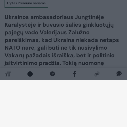
Lrytas Premium nariams
Ukrainos ambasadoriaus Jungtinėje
Karalystėje ir buvusio šalies ginkluotųjų
pajėgų vado Valerijaus Zalužno
pareiškimas, kad Ukraina niekada netaps
NATO nare, gali būti ne tik nusivylimo
Vakarų pažadais išraiška, bet ir politinio
įsitvirtinimo pradžia. Tokią nuomonę
„Lietuvos ryto“ televizijos laidoje „Nauja
diena“ išsakė ambasadorius, buvęs
užsienio reikalų ministras daktaras
Antanas Valionis.