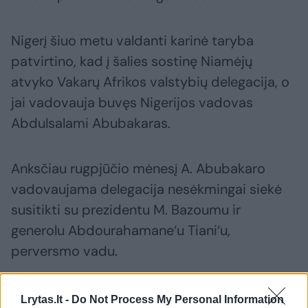
Nigerį šiuo metu valdanti karinė taryba
patvirtino, kad į šalies sostinę Niamėjų
atvyko Vakarų Afrikos valstybių delegacija, o
jai vadovauja buvęs Nigerijos vadovas
Abdulsalami Abubakaras.
Anksčiau rugpjūčio mėnesį A. Abubakaro
vadovaujama delegacija nesėkmingai siekė
susitikti su prezidentu M. Bazoumu ir
generolu Abdourahamane‘u Tiani‘u,
perversmo vadu.
Lrytas.lt -
Do Not Process My Personal Information