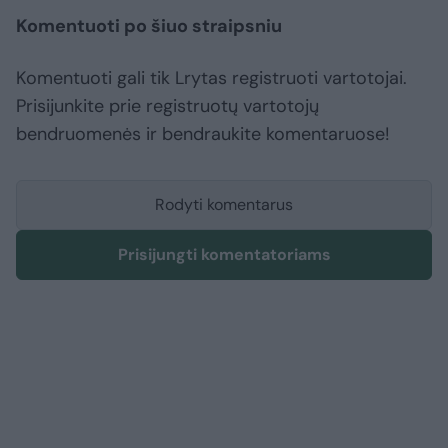
Komentuoti po šiuo straipsniu
Komentuoti gali tik Lrytas registruoti vartotojai.
Prisijunkite prie registruotų vartotojų
bendruomenės ir bendraukite komentaruose!
Rodyti komentarus
Prisijungti komentatoriams