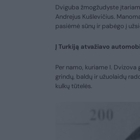
Dviguba žmogžudyste įtariama
Andrejus Kušlevičius. Manoma
pasiėmė sūnų ir pabėgo į užsi
Į Turkiją atvažiavo automobi
Per namo, kuriame I. Dvizova g
grindų, baldų ir užuolaidų rad
kulkų tūtelės.