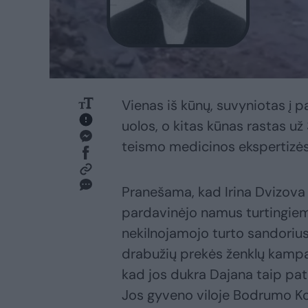
Vienas iš kūnų, suvyniotas į p
uolos, o kitas kūnas rastas u
teismo medicinos ekspertizės 
Pranešama, kad Irina Dvizova 
pardavinėjo namus turtingie
nekilnojamojo turto sandorius
drabužių prekės ženklų kampa
kad jos dukra Dajana taip pat 
Jos gyveno viloje Bodrumo Ko