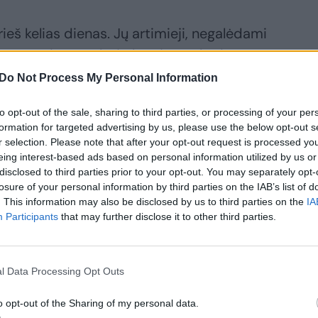
rieš kelias dienas. Jų artimieji, negalėdami
jų namus ir pastebėjo kraują ant kėdės.
alėjo būti nužudytos, jie kreipėsi į vietinę
Do Not Process My Personal Information
to opt-out of the sale, sharing to third parties, or processing of your per
formation for targeted advertising by us, please use the below opt-out s
r selection. Please note that after your opt-out request is processed y
eing interest-based ads based on personal information utilized by us or
disclosed to third parties prior to your opt-out. You may separately opt-
losure of your personal information by third parties on the IAB’s list of
. This information may also be disclosed by us to third parties on the
IA
Participants
that may further disclose it to other third parties.
l Data Processing Opt Outs
etuvis
ariamas
o opt-out of the Sharing of my personal data.