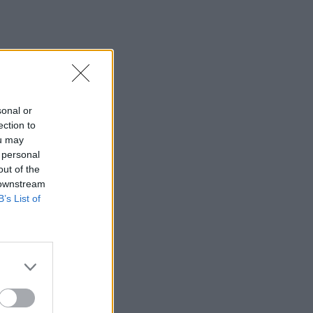
sonal or
ection to
ou may
 personal
out of the
 downstream
B’s List of