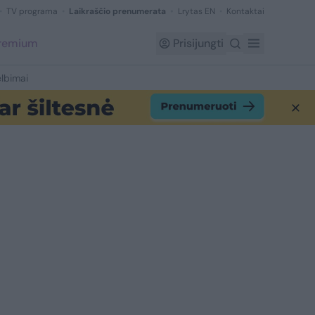
TV programa
Laikraščio prenumerata
Lrytas EN
Kontaktai
Premium
Prisijungti
lbimai