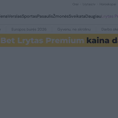
Orai
Lrytas.tv
Horoskopai
iena
Verslas
Sportas
Pasaulis
Žmonės
Sveikata
Daugiau
Lrytas 
e
Europos burės 2026
Gyvenu, ne skrolinu
Darbo ske