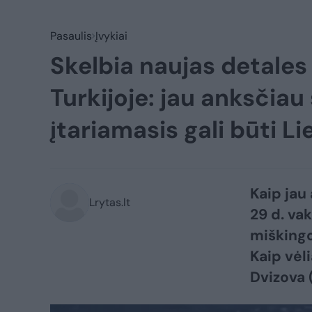
Pasaulis
Įvykiai
Skelbia naujas detale
Turkijoje: jau anksčia
įtariamasis gali būti L
Kaip jau
Lrytas.lt
29 d. va
miškingoj
Kaip vėli
Dvizova 