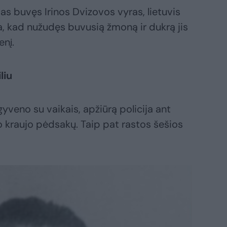
s buvęs Irinos Dvizovos vyras, lietuvis
, kad nužudęs buvusią žmoną ir dukrą jis
enį.
liu
yveno su vaikais, apžiūrą policija ant
o kraujo pėdsakų. Taip pat rastos šešios