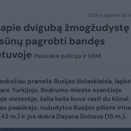
2023 m. lapkričio 30 d.
s apie dvigubą žmogžudystę
u sūnų pagrobti bandęs
ietuvoje
Pasisakė policija ir URM
 anksčiau pranešė Rusijos žiniasklaida, lapkr
kare Turkijoje, Bodrumo mieste esančioje
e vietovėje, šalia kelio buvo rasti du kūnai.
au paaiškėjo, nužudytos Rusijos pilietė Irina
(42 m.) ir jos dukra Dayana Dvizova (15 m.).