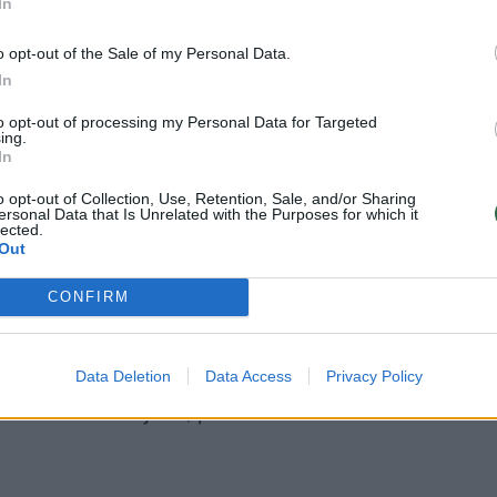
iguba
In
ogžudyste
rkijoje: buvusią
o opt-out of the Sale of my Personal Data.
oną ir jos
In
krą nužudęs
to opt-out of processing my Personal Data for Targeted
ras slapstosi
ing.
In
o opt-out of Collection, Use, Retention, Sale, and/or Sharing
ersonal Data that Is Unrelated with the Purposes for which it
lected.
Out
s, kulkų žymes ir kraują vienoje viloje
CONFIRM
po dingimo aptiko modelio treneris ir
liciją. Patikrinusi vaizdo stebėjimo
š namų išvažiuojantį automobilį, atsekusi
Data Deletion
Data Access
Privacy Policy
telkė Icmeler rajone, prie Tavsanburnu