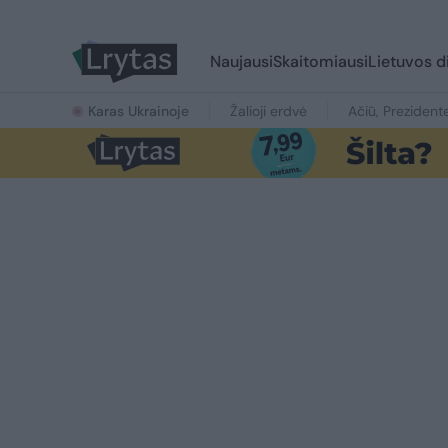
Naujausi
Skaitomiausi
Lietuvos d
Karas Ukrainoje
Žalioji erdvė
Ačiū, Prezident