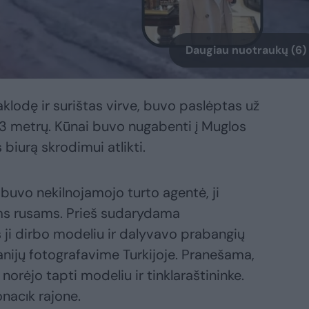
Daugiau nuotraukų (6)
aklodę ir surištas virve, buvo paslėptas už
ž 3 metrų. Kūnai buvo nugabenti į Muglos
biurą skrodimui atlikti.
buvo nekilnojamojo turto agentė, ji
ms rusams. Prieš sudarydama
 ji dirbo modeliu ir dalyvavo prabangių
nijų fotografavime Turkijoje. Pranešama,
norėjo tapti modeliu ir tinklaraštininke.
nacık rajone.