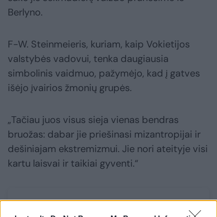
Berlyno.
F-W. Steinmeieris, kuriam, kaip Vokietijos
valstybės vadovui, tenka daugiausia
simbolinis vaidmuo, pažymėjo, kad į gatves
išėjo įvairios žmonių grupės.
„Tačiau juos visus sieja vienas bendras
bruožas: dabar jie priešinasi mizantropijai ir
dešiniajam ekstremizmui. Jie nori ateityje visi
kartu laisvai ir taikiai gyventi.“
Susiję straipsniai