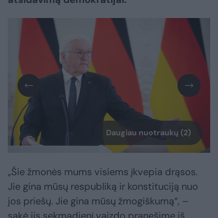
Daugiau nuotraukų (2)
„Šie žmonės mums visiems įkvepia drąsos.
Jie gina mūsų respubliką ir konstituciją nuo
jos priešų. Jie gina mūsų žmogiškumą“, –
sakė jis sekmadienį vaizdo pranešime iš