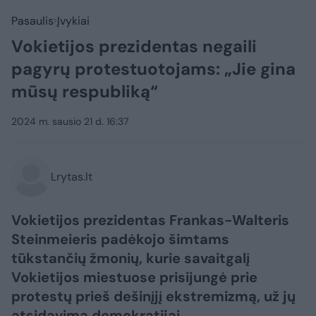
Pasaulis
Įvykiai
Vokietijos prezidentas negaili
pagyrų protestuotojams: „Jie gina
mūsų respubliką“
2024 m. sausio 21 d. 16:37
Lrytas.lt
Vokietijos prezidentas Frankas-Walteris
Steinmeieris padėkojo šimtams
tūkstančių žmonių, kurie savaitgalį
Vokietijos miestuose prisijungė prie
protestų prieš dešinįjį ekstremizmą, už jų
atsidavimą demokratijai.