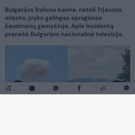
Bulgarijos Belicos kaime, netoli Trjavnos
miesto, įvyko galingas sprogimas
šaudmenų gamykloje. Apie incidentą
pranešė Bulgarijos nacionalinė televizija.
Daugiau nuotraukų (1)