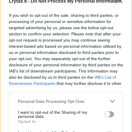
Lrytas.lt -
Do Not Process My Personal Information
If you wish to opt-out of the sale, sharing to third parties, or
processing of your personal or sensitive information for
targeted advertising by us, please use the below opt-out
section to confirm your selection. Please note that after your
opt-out request is processed you may continue seeing
→
interest-based ads based on personal information utilized by
us or personal information disclosed to third parties prior to
your opt-out. You may separately opt-out of the further
disclosure of your personal information by third parties on the
A. Navalnas pranešė, kad
Tūkstanči
IAB’s list of downstream participants. This information may
kalėjime Arktyje vėl yra
demonstr
also be disclosed by us to third parties on the
IAB’s List of
uždarytas į vienutę
vyriaus
Downstream Participants
that may further disclose it to other
third parties.
Personal Data Processing Opt Outs
I want to opt-out of the Sharing of my
personal data.
Dabar Vokietijai svarbus visų demokratų
Opted In
aljansas, sakė F.-W. Steinmeieris.