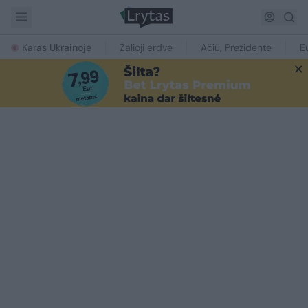
Karas Ukrainoje
Žalioji erdvė
Ačiū, Prezidente
E