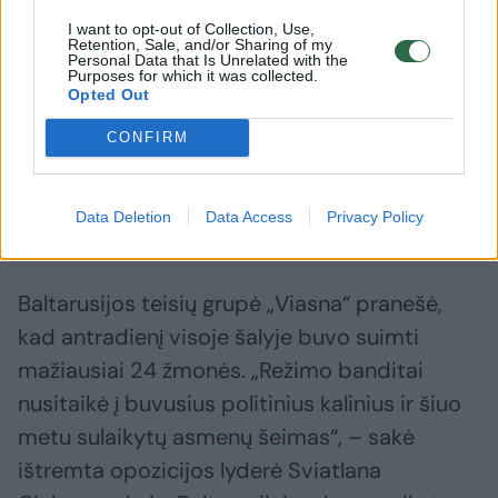
I want to opt-out of Collection, Use,
Retention, Sale, and/or Sharing of my
Personal Data that Is Unrelated with the
Purposes for which it was collected.
Baltarusijoje mirė dar vienas
Apsisaug
Opted Out
politinis kalinys: išgabentas į
pabaigos
ligoninę, kai jau nebuvo
pasirašė
CONFIRM
galima padėti
įstatym
Data Deletion
Data Access
Privacy Policy
Baltarusijos teisių grupė „Viasna“ pranešė,
kad antradienį visoje šalyje buvo suimti
mažiausiai 24 žmonės. „Režimo banditai
nusitaikė į buvusius politinius kalinius ir šiuo
metu sulaikytų asmenų šeimas“, – sakė
ištremta opozicijos lyderė Sviatlana