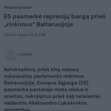
Pasaulis
Įvykiai
ES pasmerkė represijų bangą prieš
„rinkimus“ Baltarusijoje
2024 m. sausio 25 d. 11:38
Lrytas.lt
Ketvirtadienį, prieš kitą mėnesį
vyksiančius parlamento rinkimus
Baltarusijoje, Europos Sąjunga (ES)
pasmerkė pastarojo meto reidus ir
areštus, nukreiptus prieš šalį neteisėtai
valdančio Aliaksandro Lukašenkos
oponentus.