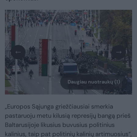
Daugiau nuotraukų (1)
„Europos Sąjunga griežčiausiai smerkia
pastaruoju metu kilusią represijų bangą prieš
Baltarusijoje likusius buvusius politinius
kalinius, taip pat politinių kalinių artimuosius“,