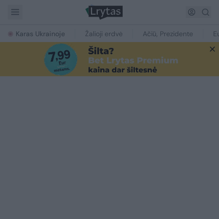
Karas Ukrainoje
Žalioji erdvė
Ačiū, Prezidente
E