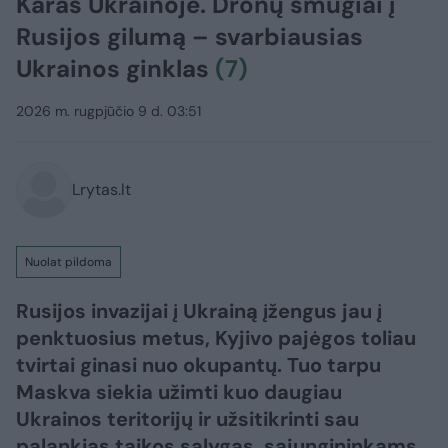
Karas Ukrainoje. Dronų smūgiai į
Rusijos gilumą – svarbiausias
Ukrainos ginklas
(7)
2026 m. rugpjūčio 9 d. 03:51
Lrytas.lt
Nuolat pildoma
Rusijos invazijai į Ukrainą įžengus jau į
penktuosius metus, Kyjivo pajėgos toliau
tvirtai ginasi nuo okupantų. Tuo tarpu
Maskva siekia užimti kuo daugiau
Ukrainos teritorijų ir užsitikrinti sau
palankias taikos sąlygas, sąjungininkams