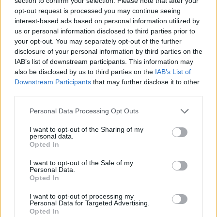
section to confirm your selection. Please note that after your
opt-out request is processed you may continue seeing
kad per vasario 25 d. balsavimą jokios
interest-based ads based on personal information utilized by
reikšmingos opozicijos nebus.
us or personal information disclosed to third parties prior to
your opt-out. You may separately opt-out of the further
disclosure of your personal information by third parties on the
Šie „rinkimai“ bus pirmasis nuo 2020 m.
IAB’s list of downstream participants. This information may
also be disclosed by us to third parties on the
IAB’s List of
balsavimas visoje šalyje, lemsiantis
Downstream Participants
that may further disclose it to other
parlamento žemųjų rūmų sudėtį.
third parties.
Personal Data Processing Opt Outs
Susiję straipsniai
I want to opt-out of the Sharing of my
personal data.
Opted In
I want to opt-out of the Sale of my
Personal Data.
Opted In
I want to opt-out of processing my
Personal Data for Targeted Advertising.
Opted In