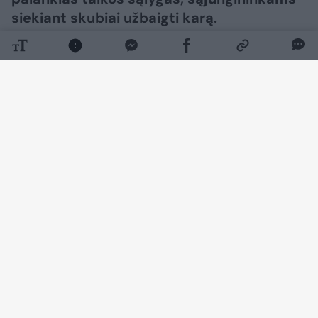
siekiant skubiai užbaigti karą.​​​​​​​​​​​​​​​​​​​​​​​​​​​
Daugiau nuotraukų (55)
Rusijos vadovas Vladimiras Putinas suteikė
Federalinei saugumo tarnybai (FSB) plačią
veiksmų laisvę, tikėdamasis jos pagalba