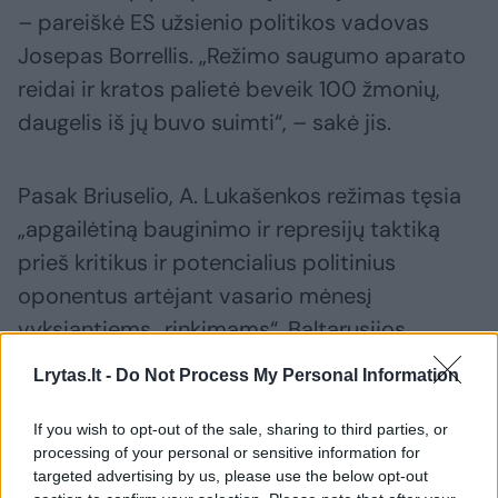
– pareiškė ES užsienio politikos vadovas
Josepas Borrellis. „Režimo saugumo aparato
reidai ir kratos palietė beveik 100 žmonių,
daugelis iš jų buvo suimti“, – sakė jis.
Pasak Briuselio, A. Lukašenkos režimas tęsia
„apgailėtiną bauginimo ir represijų taktiką
prieš kritikus ir potencialius politinius
oponentus artėjant vasario mėnesį
vyksiantiems „rinkimams“. Baltarusijos
valdžia negailestingai susidoroja su A.
Lrytas.lt -
Do Not Process My Personal Information
Lukašenkos, valdančio nuo 1994 m.,
oponentais po masinių protestų, kilusių po
If you wish to opt-out of the sale, sharing to third parties, or
processing of your personal or sensitive information for
2020 m. prezidento rinkimų. Vakarų teigimu,
targeted advertising by us, please use the below opt-out
A. Lukašenka juos pavogė. Represijos reiškia,