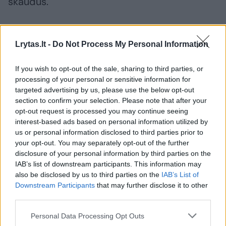
skaudūs.
Susiję straipsniai
Lrytas.lt -
Do Not Process My Personal Information
If you wish to opt-out of the sale, sharing to third parties, or
processing of your personal or sensitive information for
targeted advertising by us, please use the below opt-out
section to confirm your selection. Please note that after your
opt-out request is processed you may continue seeing
interest-based ads based on personal information utilized by
us or personal information disclosed to third parties prior to
your opt-out. You may separately opt-out of the further
disclosure of your personal information by third parties on the
IAB’s list of downstream participants. This information may
Apžvelgė teroro akto
„Islamo 
also be disclosed by us to third parties on the
IAB’s List of
pasekmes Kremliui: tai
išpuolio
Downstream Participants
that may further disclose it to other
smūgis V. Putinui, žadėjusiam
įrašą, ja
third parties.
saugumą rusams
raginima
Personal Data Processing Opt Outs