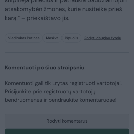
šnipinėja piliečius ir patraukia baudžiamojon
atsakomybėn žmones, kurie nusiteikę prieš
karą.“ – priekaištavo jis.
Vladimiras Putinas
Maskva
išpuolis
Rodyti daugiau žymių
Komentuoti po šiuo straipsniu
Komentuoti gali tik Lrytas registruoti vartotojai.
Prisijunkite prie registruotų vartotojų
bendruomenės ir bendraukite komentaruose!
Rodyti komentarus