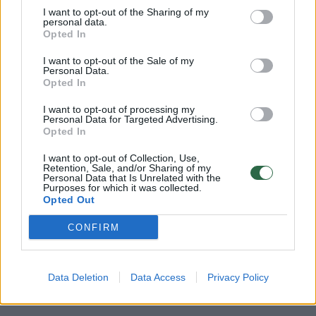
I want to opt-out of the Sharing of my
personal data.
Opted In
I want to opt-out of the Sale of my
Jis atėjo į valdžią paskutinę 1999 m. dieną,
Personal Data.
Opted In
žadėdamas Rusijai saugumą, kai, vykstant
karui Čečėnijoje, sukilėliai rengė daugybę
I want to opt-out of processing my
Personal Data for Targeted Advertising.
išpuolių.
Opted In
I want to opt-out of Collection, Use,
Retention, Sale, and/or Sharing of my
Pirmaisiais V.Putino prezidentavimo metais
Personal Data that Is Unrelated with the
Purposes for which it was collected.
kovotojai šturmavo vieną Maskvos teatrą,
Opted Out
paėmę įkaitais daugiau nei 900 žmonių, ir
CONFIRM
surengė Beslano mokyklos apgultį, per kurią
žuvo daugiau nei 300 žmonių, daugiausia
Data Deletion
Data Access
Privacy Policy
vaikų.