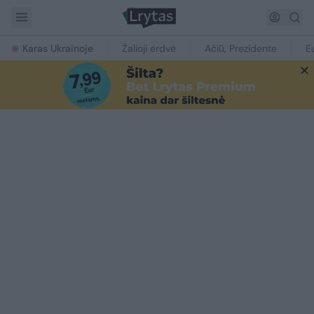
Karas Ukrainoje
Žalioji erdvė
Ačiū, Prezidente
E