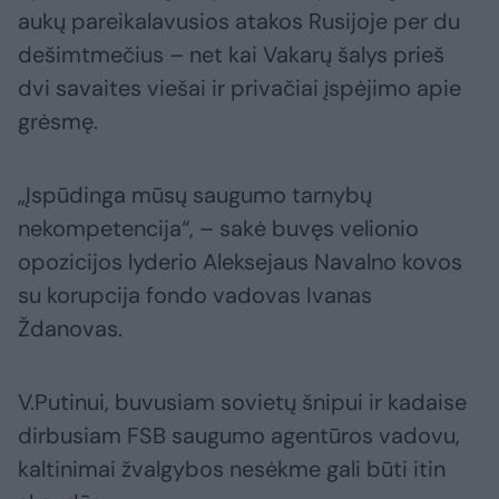
aukų pareikalavusios atakos Rusijoje per du
dešimtmečius – net kai Vakarų šalys prieš
dvi savaites viešai ir privačiai įspėjimo apie
grėsmę.
„Įspūdinga mūsų saugumo tarnybų
nekompetencija“, – sakė buvęs velionio
opozicijos lyderio Aleksejaus Navalno kovos
su korupcija fondo vadovas Ivanas
Ždanovas.
V.Putinui, buvusiam sovietų šnipui ir kadaise
dirbusiam FSB saugumo agentūros vadovu,
kaltinimai žvalgybos nesėkme gali būti itin