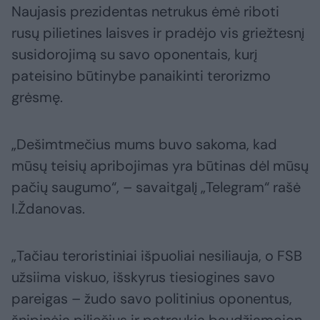
Naujasis prezidentas netrukus ėmė riboti
rusų pilietines laisves ir pradėjo vis griežtesnį
susidorojimą su savo oponentais, kurį
pateisino būtinybe panaikinti terorizmo
grėsmę.
„Dešimtmečius mums buvo sakoma, kad
mūsų teisių apribojimas yra būtinas dėl mūsų
pačių saugumo“, – savaitgalį „Telegram“ rašė
I.Ždanovas.
„Tačiau teroristiniai išpuoliai nesiliauja, o FSB
užsiima viskuo, išskyrus tiesiogines savo
pareigas – žudo savo politinius oponentus,