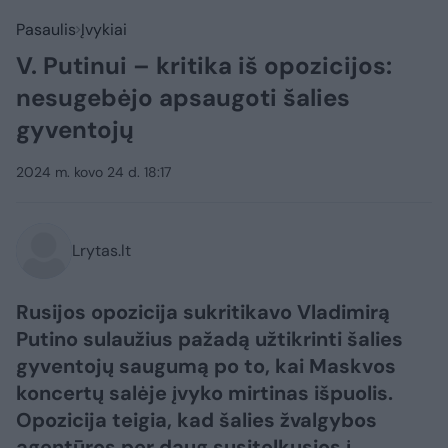
Pasaulis
Įvykiai
V. Putinui – kritika iš opozicijos:
nesugebėjo apsaugoti šalies
gyventojų
2024 m. kovo 24 d. 18:17
Lrytas.lt
Rusijos opozicija sukritikavo Vladimirą
Putino sulaužius pažadą užtikrinti šalies
gyventojų saugumą po to, kai Maskvos
koncertų salėje įvyko mirtinas išpuolis.
Opozicija teigia, kad šalies žvalgybos
agentūros per daug susitelkusios į