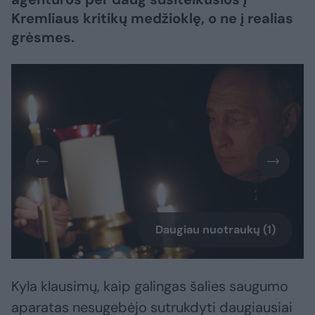
Kremliaus kritikų medžioklę, o ne į realias
grėsmes.
Daugiau nuotraukų (1)
Kyla klausimų, kaip galingas šalies saugumo
aparatas nesugebėjo sutrukdyti daugiausiai