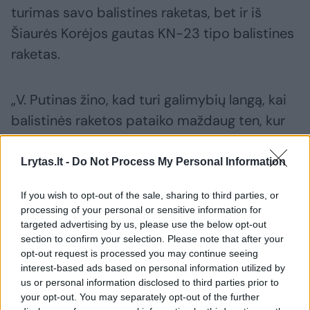
turimas savo balistines raketas, bet ir iš
Šiaurės Korėjos gautas KN-23 tipo balistines
raketas.
„V. Putinas žino, kad turi galimybių langą, kai
balistinės raketos pataiko maždaug ten, kur
nutaikytos, o ukrainiečiai su tuo mažai ką gali
padaryti.
Lrytas.lt -
Do Not Process My Personal Information
If you wish to opt-out of the sale, sharing to third parties, or
processing of your personal or sensitive information for
Susiję straipsniai
targeted advertising by us, please use the below opt-out
section to confirm your selection. Please note that after your
opt-out request is processed you may continue seeing
interest-based ads based on personal information utilized by
us or personal information disclosed to third parties prior to
your opt-out. You may separately opt-out of the further