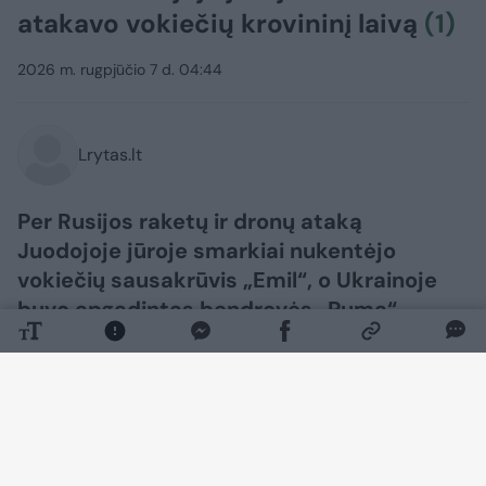
atakavo vokiečių krovininį laivą
(1)
2026 m. rugpjūčio 7 d. 04:44
Lrytas.lt
Per Rusijos raketų ir dronų ataką
Juodojoje jūroje smarkiai nukentėjo
vokiečių sausakrūvis „Emil“, o Ukrainoje
buvo apgadintas bendrovės „Puma“
sandėlis ir sunaikintas centrinis vokiečių
automobilių chemijos produktų gamintojo
„Liqui Moly“ sandėlis.