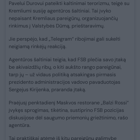
Pavelui Durovui pateikti kaltinimai terorizmu, teigė su
Kremliumi susiję agentūros šaltiniai. Tai įvyko
nepaisant Kremliaus pareigūnų, organizuojančių
rinkimus į Valstybės Dūmą, prieštaravimų.
Jie perspėjo, kad „Telegram“ ribojimai gali sukelti
neigiamą rinkėjų reakciją.
Agentūros šaltiniai teigia, kad FSB plečia savo įtaką
be akivaizdžių ribų, o kiti aukšto rango pareigūnai,
tarp jų – už vidaus politiką atsakingas pirmasis
prezidento administracijos vadovo pavaduotojas
Sergejus Kirijenka, praranda įtaką.
Praėjusį penktadienį Maskvos restorane „Balzi Rossi“
įvykęs sprogimas, tikėtina, sustiprino FSB pozicijas
diskusijose dėl saugumo priemonių griežtinimo, rašo
agentūra.
Tai praktiškai atėmė iš kitų pareigūnų galimybę