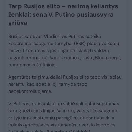
Tarp Rusijos elito – nerimą keliantys
ženklai: sena V. Putino pusiausvyra
griūva
Rusijos vadovas Vladimiras Putinas suteikė
Federalinei saugumo tarnybai (FSB) plačią veiksmų
laisvę, tikėdamasis jos pagalba išlaikyti valdžią
augant nerimui dėl karo Ukrainoje, rašo „Bloomberg“,
remdamasis šaltiniais.
Agentūros teigimu, daliai Rusijos elito tapo vis labiau
neramu, kad specialioji tarnyba tapo
nebekontroliuojama.
V. Putinas, kuris anksčiau valdė šalį balansuodamas
tarp griežtosios linijos šalininkų valstybės saugumo
srityje ir nuosaikesnių pareigūnų, dabar nuosekliai
palaiko griežtesnės visuomenės ir verslo kontrolės
šalininkus, teigia „Bloomberg“ šaltiniai.