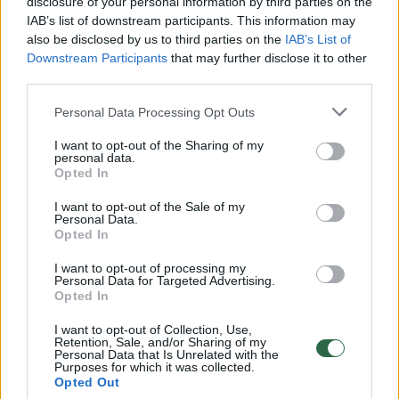
disclosure of your personal information by third parties on the
IAB’s list of downstream participants. This information may
also be disclosed by us to third parties on the
IAB’s List of
→
Downstream Participants
that may further disclose it to other
third parties.
Rusai atakavo vaikų ligoninę
Pateikė 
Personal Data Processing Opt Outs
Zaporižioje
(3)
Ukrainos
I want to opt-out of the Sharing of my
įvardijo 
personal data.
(7)
Opted In
I want to opt-out of the Sale of my
Personal Data.
Opted In
I want to opt-out of processing my
Personal Data for Targeted Advertising.
Jis siekia Ukrainai surengti tikrai siaubingą
Opted In
žiemą, o V. Zelenskis mums visiems sako: ar
I want to opt-out of Collection, Use,
jūs ir toliau stovėsite nuošalyje ir leisite tam
Retention, Sale, and/or Sharing of my
Personal Data that Is Unrelated with the
vykti? Kitais metais Ukrainai gali sektis
Purposes for which it was collected.
Opted Out
geriau, tačiau šiemet, šią žiemą, jie turi rimtą