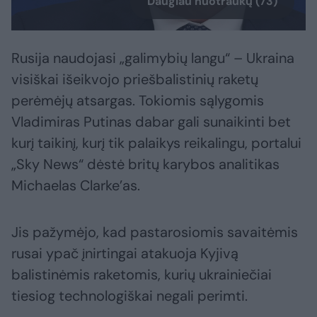
Daugiau nuotraukų (73)
Rusija naudojasi „galimybių langu“ – Ukraina
visiškai išeikvojo priešbalistinių raketų
perėmėjų atsargas. Tokiomis sąlygomis
Vladimiras Putinas dabar gali sunaikinti bet
kurį taikinį, kurį tik palaikys reikalingu, portalui
„Sky News“ dėstė britų karybos analitikas
Michaelas Clarke’as.
Jis pažymėjo, kad pastarosiomis savaitėmis
rusai ypač įnirtingai atakuoja Kyjivą
balistinėmis raketomis, kurių ukrainiečiai
tiesiog technologiškai negali perimti.