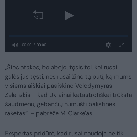
„Šios atakos, be abejo, tęsis tol, kol rusai
galės jas tęsti, nes rusai žino tą patį, ką mums
visiems aiškiai paaiškino Volodymyras
Zelenskis – kad Ukrainai katastrofiškai trūksta
šaudmenų, gebančių numušti balistines
raketas“, – pabrėžė M. Clarke'as.
Ekspertas pridūrė, kad rusai naudoja ne tik