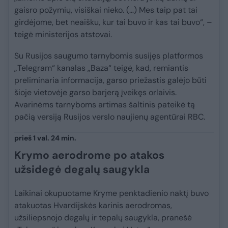
gaisro požymių, visiškai nieko. (…) Mes taip pat tai
girdėjome, bet neaišku, kur tai buvo ir kas tai buvo“, –
teigė ministerijos atstovai.
Su Rusijos saugumo tarnybomis susijęs platformos
„Telegram“ kanalas „Baza“ teigė, kad, remiantis
preliminaria informacija, garso priežastis galėjo būti
šioje vietovėje garso barjerą įveikęs orlaivis.
Avarinėms tarnyboms artimas šaltinis pateikė tą
pačią versiją Rusijos verslo naujienų agentūrai RBC.
prieš 1 val. 24 min.
Krymo aerodrome po atakos
užsidegė degalų saugykla
Laikinai okupuotame Kryme penktadienio naktį buvo
atakuotas Hvardijskės karinis aerodromas,
užsiliepsnojo degalų ir tepalų saugykla, pranešė