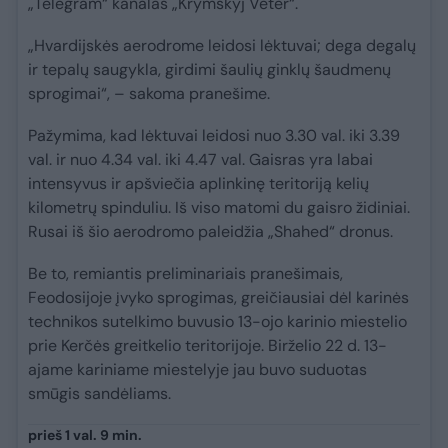
„Telegram“ kanalas „Krymskyj Veter“.
„Hvardijskės aerodrome leidosi lėktuvai; dega degalų
ir tepalų saugykla, girdimi šaulių ginklų šaudmenų
sprogimai“, – sakoma pranešime.
Pažymima, kad lėktuvai leidosi nuo 3.30 val. iki 3.39
val. ir nuo 4.34 val. iki 4.47 val. Gaisras yra labai
intensyvus ir apšviečia aplinkinę teritoriją kelių
kilometrų spinduliu. Iš viso matomi du gaisro židiniai.
Rusai iš šio aerodromo paleidžia „Shahed“ dronus.
Be to, remiantis preliminariais pranešimais,
Feodosijoje įvyko sprogimas, greičiausiai dėl karinės
technikos sutelkimo buvusio 13-ojo karinio miestelio
prie Kerčės greitkelio teritorijoje. Birželio 22 d. 13-
ajame kariniame miestelyje jau buvo suduotas
smūgis sandėliams.
prieš 1 val. 9 min.