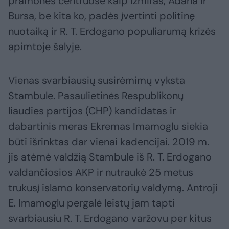
pramonės centruose kaip Izmiras, Adana ir
Bursa, be kita ko, padės įvertinti politinę
nuotaiką ir R. T. Erdogano populiarumą krizės
apimtoje šalyje.
Vienas svarbiausių susirėmimų vyksta
Stambule. Pasaulietinės Respublikonų
liaudies partijos (CHP) kandidatas ir
dabartinis meras Ekremas Imamoglu siekia
būti išrinktas dar vienai kadencijai. 2019 m.
jis atėmė valdžią Stambule iš R. T. Erdogano
valdančiosios AKP ir nutraukė 25 metus
trukusį islamo konservatorių valdymą. Antroji
E. Imamoglu pergalė leistų jam tapti
svarbiausiu R. T. Erdogano varžovu per kitus