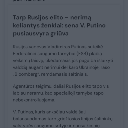
Tarp Rusijos elito – nerimą
keliantys ženklai: sena V. Putino
pusiausvyra griūva
Rusijos vadovas Vladimiras Putinas suteikė
Federalinei saugumo tarnybai (FSB) plačią
veiksmų laisvę, tikėdamasis jos pagalba išlaikyti
valdžią augant nerimui dėl karo Ukrainoje, rašo
„Bloomberg“, remdamasis šaltiniais.
Agentūros teigimu, daliai Rusijos elito tapo vis
labiau neramu, kad specialioji tarnyba tapo
nebekontroliuojama.
V. Putinas, kuris anksčiau valdė šalį
balansuodamas tarp griežtosios linijos šalininkų
valstybės saugumo srityje ir nuosaikesnių