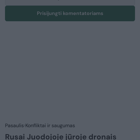
Prisijungti komentatoriams
Pasaulis
Konfliktai ir saugumas
Rusai Juodojoje jūroje dronais