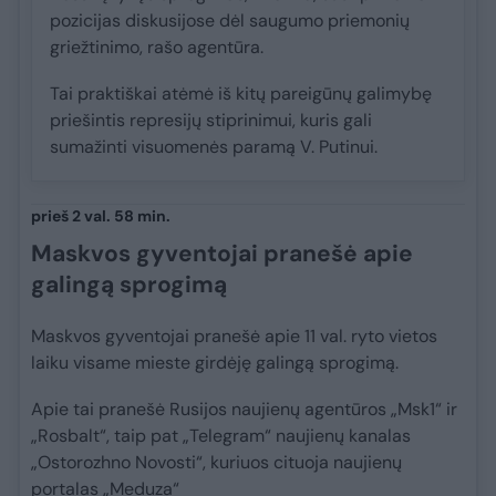
pozicijas diskusijose dėl saugumo priemonių
griežtinimo, rašo agentūra.
Tai praktiškai atėmė iš kitų pareigūnų galimybę
priešintis represijų stiprinimui, kuris gali
sumažinti visuomenės paramą V. Putinui.
prieš 2 val. 58 min.
Maskvos gyventojai pranešė apie
galingą sprogimą
Maskvos gyventojai pranešė apie 11 val. ryto vietos
laiku visame mieste girdėję galingą sprogimą.
Apie tai pranešė Rusijos naujienų agentūros „Msk1“ ir
„Rosbalt“, taip pat „Telegram“ naujienų kanalas
„Ostorozhno Novosti“, kuriuos cituoja naujienų
portalas „Meduza“