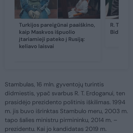
Turkijos pareigūnai paaiškino,
R. T. Erd
kaip Maskvos išpuolio
Bidenu
įtariamieji pateko į Rusiją:
keliavo laisvai
Stambulas, 16 mln. gyventojų turintis
didmiestis, ypač svarbus R. T. Erdoganui, ten
prasidėjo prezidento politinis iškilimas. 1994
m. jis buvo išrinktas Stambulo meru, 2003 m.
tapo šalies ministru pirmininku, 2014 m. –
prezidentu. Kai jo kandidatas 2019 m.