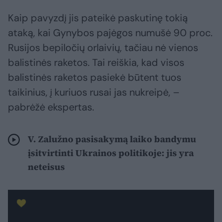
Kaip pavyzdį jis pateikė paskutinę tokią
ataką, kai Gynybos pajėgos numušė 90 proc.
Rusijos bepiločių orlaivių, tačiau nė vienos
balistinės raketos. Tai reiškia, kad visos
balistinės raketos pasiekė būtent tuos
taikinius, į kuriuos rusai jas nukreipė, –
pabrėžė ekspertas.
V. Zalužno pasisakymą laiko bandymu
įsitvirtinti Ukrainos politikoje: jis yra
neteisus