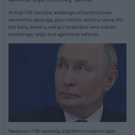
Antroji FSB tarnyba, atsakinga už konstitucinės
santvarkos apsaugą, gavo visišką veiksmų laisvę tirti
bet kokių asmenų veiklą ir praktiškai nėra niekam
atskaitinga, teigė trys agentūros šaltiniai.
Naujausiu FSB represijų stiprėjimo įrodymu tapo