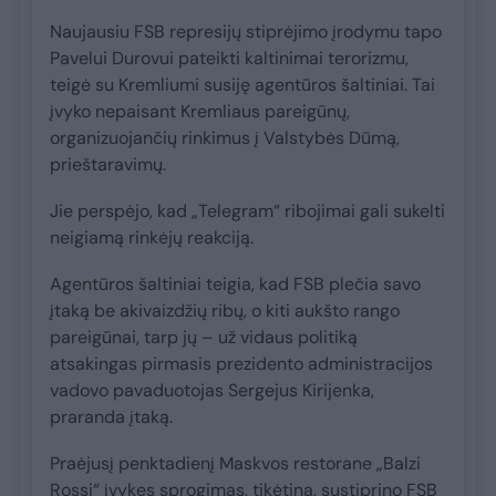
Naujausiu FSB represijų stiprėjimo įrodymu tapo
Pavelui Durovui pateikti kaltinimai terorizmu,
teigė su Kremliumi susiję agentūros šaltiniai. Tai
įvyko nepaisant Kremliaus pareigūnų,
organizuojančių rinkimus į Valstybės Dūmą,
prieštaravimų.
Jie perspėjo, kad „Telegram“ ribojimai gali sukelti
neigiamą rinkėjų reakciją.
Agentūros šaltiniai teigia, kad FSB plečia savo
įtaką be akivaizdžių ribų, o kiti aukšto rango
pareigūnai, tarp jų – už vidaus politiką
atsakingas pirmasis prezidento administracijos
vadovo pavaduotojas Sergejus Kirijenka,
praranda įtaką.
Praėjusį penktadienį Maskvos restorane „Balzi
Rossi“ įvykęs sprogimas, tikėtina, sustiprino FSB