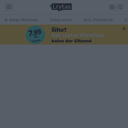
Karas Ukrainoje
Žalioji erdvė
Ačiū, Prezidente
E