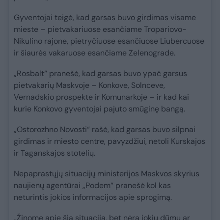
Gyventojai teigė, kad garsas buvo girdimas visame
mieste – pietvakariuose esančiame Tropariovo-
Nikulino rajone, pietryčiuose esančiuose Liubercuose
ir šiaurės vakaruose esančiame Zelenograde.
„Rosbalt“ pranešė, kad garsas buvo ypač garsus
pietvakarių Maskvoje – Konkove, Solnceve,
Vernadskio prospekte ir Komunarkoje – ir kad kai
kurie Konkovo gyventojai pajuto smūginę bangą.
„Ostorozhno Novosti“ rašė, kad garsas buvo silpnai
girdimas ir miesto centre, pavyzdžiui, netoli Kurskajos
ir Taganskajos stotelių.
Nepaprastųjų situacijų ministerijos Maskvos skyrius
naujienų agentūrai „Podem“ pranešė kol kas
neturintis jokios informacijos apie sprogimą.
„Žinome apie šią situaciją, bet nėra jokių dūmų ar