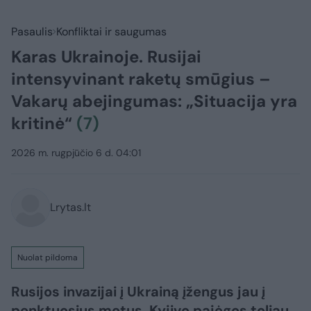
Pasaulis
Konfliktai ir saugumas
Karas Ukrainoje. Rusijai
intensyvinant raketų smūgius –
Vakarų abejingumas: „Situacija yra
kritinė“
(7)
2026 m. rugpjūčio 6 d. 04:01
Lrytas.lt
Nuolat pildoma
Rusijos invazijai į Ukrainą įžengus jau į
penktuosius metus, Kyjivo pajėgos toliau