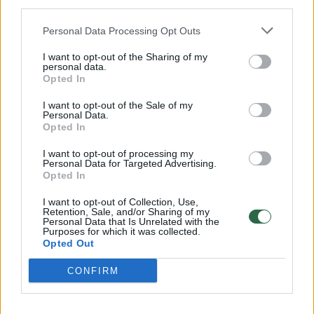
Šiltos oro masės iš Šiaurės Afrikos dar
third parties.
mažiausiai iki penktadienio Graikijoje, taip
Personal Data Processing Opt Outs
pat Turkijoje, lems vietomis iki 45 laipsnių
I want to opt-out of the Sharing of my
temperatūras. Aukščiausių verčių tikimasi
personal data.
Opted In
trečiadienį ir ketvirtadienį. Savaitgalį karštis,
I want to opt-out of the Sale of my
anot meteorologų, turėtų atslūgti. Vakarų
Personal Data.
Opted In
Turkijoje tada turėtų ir šiek tiek palyti.
I want to opt-out of processing my
Personal Data for Targeted Advertising.
Opted In
Atėnai
Akropolis
karščio banga
I want to opt-out of Collection, Use,
Retention, Sale, and/or Sharing of my
Personal Data that Is Unrelated with the
Purposes for which it was collected.
Opted Out
Komentuoti po šiuo straipsniu
CONFIRM
Komentuoti gali tik Lrytas registruoti vartotojai.
Prisijunkite prie registruotų vartotojų