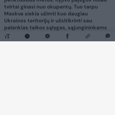
tvirtai ginasi nuo okupantų. Tuo tarpu
Maskva siekia užimti kuo daugiau
Ukrainos teritorijų ir užsitikrinti sau
palankias taikos sąlygas, sąjungininkams
siekiant skubiai užbaigti karą.​​​​​​​​​​​​​​​​​​​​​​​​​​​
Daugiau nuotraukų (37)