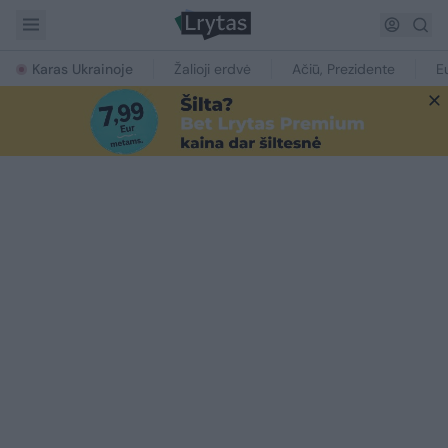
Karas Ukrainoje
Žalioji erdvė
Ačiū, Prezidente
E