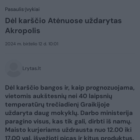
Pasaulis
Įvykiai
Dėl karščio Atėnuose uždarytas
Akropolis
2024 m. birželio 12 d. 10:01
Lrytas.lt
Dėl karščio bangos ir, kaip prognozuojama,
vietomis aukštesnių nei 40 laipsnių
temperatūrų trečiadienį Graikijoje
uždaryta daug mokyklų. Darbo ministerija
paragino visus, kas tik gali, dirbti iš namų.
Maisto kurjeriams uždrausta nuo 12.00 iki
17.00 val. išvežioti picas ir kitus produktus.