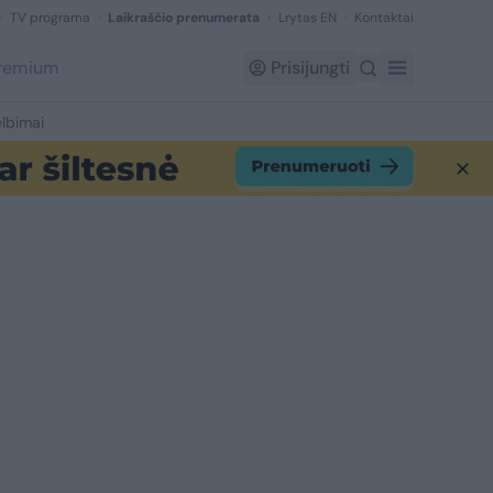
TV programa
Laikraščio prenumerata
Lrytas EN
Kontaktai
Premium
Prisijungti
lbimai