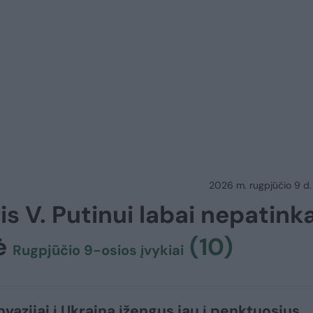
2026 m. rugpjūčio 9 d.
is V. Putinui labai nepatinka
tė
(10)
Rugpjūčio 9-osios įvykiai
nvazijai į Ukrainą įžengus jau į penktuosius