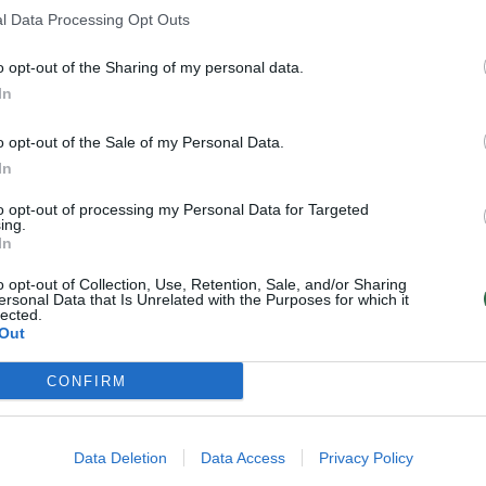
l Data Processing Opt Outs
o opt-out of the Sharing of my personal data.
In
imų kampaniją politikai keltų šią
o opt-out of the Sale of my Personal Data.
In
to opt-out of processing my Personal Data for Targeted
ing.
In
o opt-out of Collection, Use, Retention, Sale, and/or Sharing
ersonal Data that Is Unrelated with the Purposes for which it
lected.
Out
CONFIRM
una lietuvė
ega Londono
Data Deletion
Data Access
Privacy Policy
tvėse: