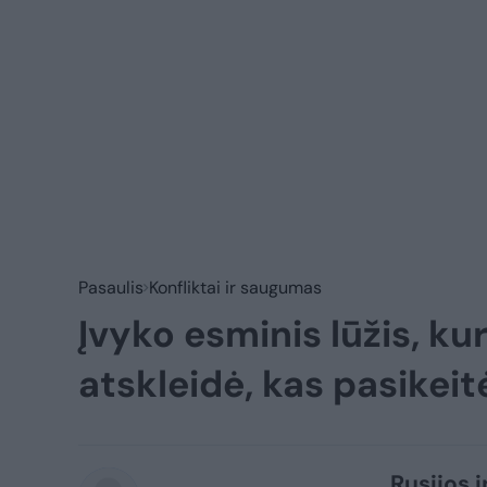
Pasaulis
Konfliktai ir saugumas
Įvyko esminis lūžis, kur
atskleidė, kas pasikei
Rusijos i