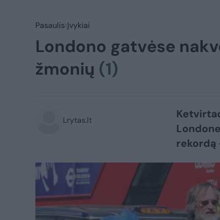
Pasaulis
Įvykiai
Londono gatvėse nakvo
žmonių
(1)
Ketvirta
Lrytas.lt
Londone 
rekordą 