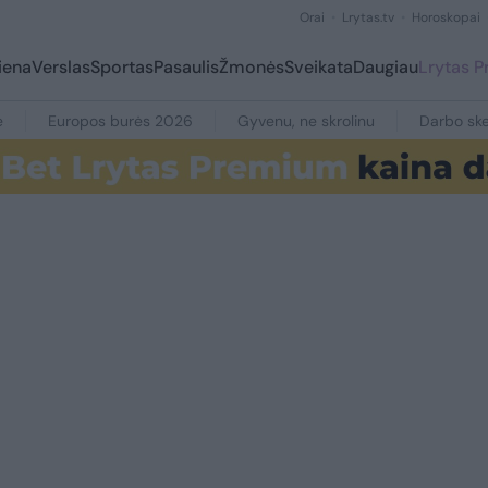
Orai
Lrytas.tv
Horoskopai
iena
Verslas
Sportas
Pasaulis
Žmonės
Sveikata
Daugiau
Lrytas 
e
Europos burės 2026
Gyvenu, ne skrolinu
Darbo ske