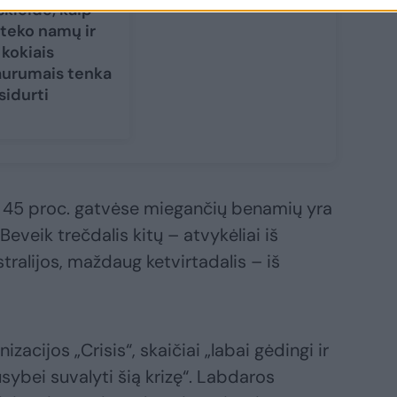
skleidė, kaip
teko namų ir
 kokiais
aurumais tenka
sidurti
 45 proc. gatvėse miegančių benamių yra
 Beveik trečdalis kitų – atvykėliai iš
stralijos, maždaug ketvirtadalis – iš
acijos „Crisis“, skaičiai „labai gėdingi ir
sybei suvalyti šią krizę“. Labdaros