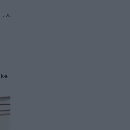
 13:36
ekė