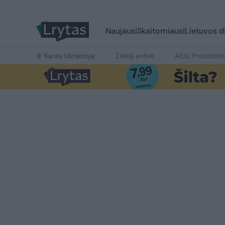
Naujausi
Skaitomiausi
Lietuvos d
Karas Ukrainoje
Žalioji erdvė
Ačiū, Prezident