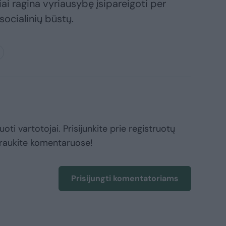
iai ragina vyriausybę įsipareigoti per
socialinių būstų.
oti vartotojai. Prisijunkite prie registruotų
raukite komentaruose!
Prisijungti komentatoriams