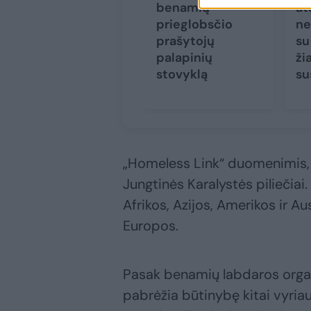
benamių
at
prieglobsčio
ne
prašytojų
su
palapinių
ži
stovyklą
su
„Homeless Link“ duomenimis,
Jungtinės Karalystės piliečiai.
Afrikos, Azijos, Amerikos ir Au
Europos.
Pasak benamių labdaros organiz
pabrėžia būtinybę kitai vyriau