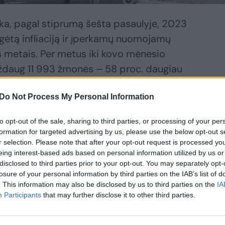
ka, pagal stiprumą šešta pasaulyje, 2023
ėtą infliaciją ir įperkamų nuomojamų
s metais. Per metus iki kovo mėnesio
ždaug 11 993 žmonės – 58 proc. daugiau
ias skaičius per vienerius metus, skelbia
Do Not Process My Personal Information
je sprendžianti „Homeless Link“. 2013–
onių skaičius siekė 7581.
to opt-out of the sale, sharing to third parties, or processing of your per
formation for targeted advertising by us, please use the below opt-out s
r selection. Please note that after your opt-out request is processed y
direktorius Rickas Hendersonas pavadino
eing interest-based ads based on personal information utilized by us or
“ ir sakė, kad nauja vyriausybė, ateisianti
disclosed to third parties prior to your opt-out. You may separately opt-
losure of your personal information by third parties on the IAB’s list of
mų, turėtų sudaryti visų partijų planą, kaip
. This information may also be disclosed by us to third parties on the
IA
 kad reikalingi „tikrai įperkami ir saugūs
Participants
that may further disclose it to other third parties.
ojamos paslaugos „padėti žmonėms
rdo priežastis ir visam laikui išvengti