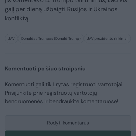
jis komentavo D. Trumpo tvirtinimus, kad šis
galį per dieną užbaigti Rusijos ir Ukrainos
konfliktą.
JAV
Donaldas Trumpas (Donald Trump)
JAV prezidento rinkimai
Komentuoti po šiuo straipsniu
Komentuoti gali tik Lrytas registruoti vartotojai.
Prisijunkite prie registruotų vartotojų
bendruomenės ir bendraukite komentaruose!
Rodyti komentarus