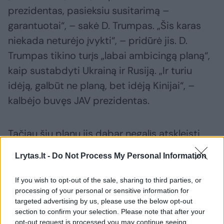
prezidentas, pasieksiu susitarimą –
garantuotai“, – sakė D. Trumpas. „Šis karas
niekada neturėjo įvykti“, – pridūrė jis. D.
Trumpas tikino turįs „labai ambicingą planą“,
kaip sustabdyti Ukrainą ir Rusiją. „Ir turiu
idėją, galbūt ne planą, bet idėją Kinijai“, –
kalbėjo buvęs JAV prezidentas.
Tačiau šių planų jis dabar negalįs atskleisti,
„nes jei duosiu jums šiuos planus, negalėsiu jų
Lrytas.lt -
Do Not Process My Personal Information
panaudoti, jie tada nebus sėkmingi“. D.
Trumpas jau ne kartą gyrėsi galįs „per 24
If you wish to opt-out of the sale, sharing to third parties, or
processing of your personal or sensitive information for
valandas“ užbaigti karą, tačiau niekada
targeted advertising by us, please use the below opt-out
nepaaiškino, kaip ketina tai padaryti.
section to confirm your selection. Please note that after your
opt-out request is processed you may continue seeing