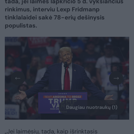
tada, jei laimės lapkričio 5 d. vyksiančius
rinkimus, interviu Lexp Fridmanp
tinklalaidei sakė 78-erių dešinysis
populistas.
Daugiau nuotraukų (1)
„Jei laimėsiu, tada, kaip išrinktasis