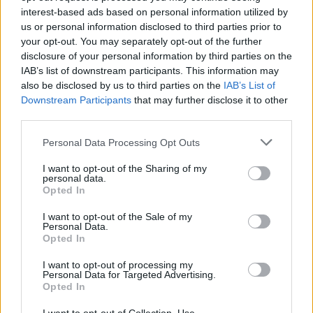
interest-based ads based on personal information utilized by
Savo rinkimų kovoje nekilnojamojo turto
us or personal information disclosed to third parties prior to
your opt-out. You may separately opt-out of the further
magnatas vis kritikuoja milijardinę JAV
disclosure of your personal information by third parties on the
paramą Ukrainai ir reikalauja, kad europiečiai
IAB’s list of downstream participants. This information may
skirtų daugiau lėšų.
also be disclosed by us to third parties on the
IAB’s List of
Downstream Participants
that may further disclose it to other
third parties.
Personal Data Processing Opt Outs
Susiję straipsniai
I want to opt-out of the Sharing of my
personal data.
Opted In
I want to opt-out of the Sale of my
Personal Data.
Opted In
I want to opt-out of processing my
Personal Data for Targeted Advertising.
Opted In