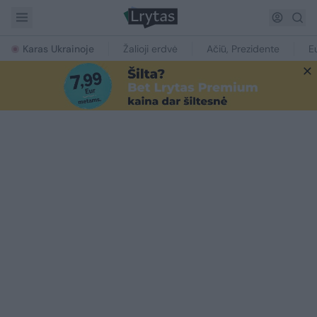
Karas Ukrainoje
Žalioji erdvė
Ačiū, Prezidente
E