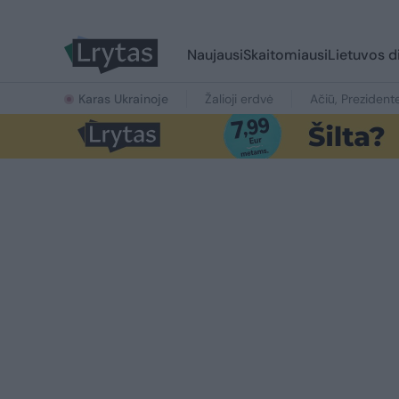
Naujausi
Skaitomiausi
Lietuvos d
Karas Ukrainoje
Žalioji erdvė
Ačiū, Prezident