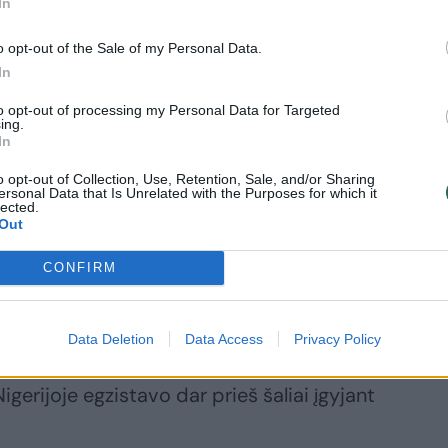
In
valdininkų neteisėtai prisijungė didelius
gilina socialinę nelygybę šalyje, nes
o opt-out of the Sale of my Personal Data.
In
eikia paprastus piliečius.
to opt-out of processing my Personal Data for Targeted
ing.
In
ėjimo kartais yra kaltinamas 2010–2015 m.
uckas Jonathanas ir jo administracija.
o opt-out of Collection, Use, Retention, Sale, and/or Sharing
ersonal Data that Is Unrelated with the Purposes for which it
 korupcija neprasidėjo tuo laikotarpiu ir
lected.
Out
 2015–2023 m. prezidentaujant
 šaliai vadovaujančiam Bolai Tinubu.
CONFIRM
ir šis prezidentas, bet korupcija drąsiai
aip, kaip dabar.
Data Deletion
Data Access
Privacy Policy
igerijoje egzistavo dar prieš šaliai įgyjant