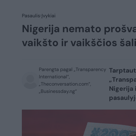
Pasaulis
Įvykiai
Nigerija nemato prošvai
vaikšto ir vaikščios ša
Parengta pagal „Transparency
Tarptaut
International“,
„Transpa
„Theconversation.com“,
Nigerija
„Businessday.ng“
pasaulyj