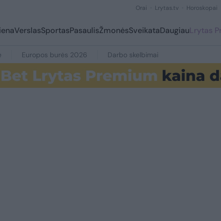
Orai
Lrytas.tv
Horoskopai
iena
Verslas
Sportas
Pasaulis
Žmonės
Sveikata
Daugiau
Lrytas 
e
Europos burės 2026
Darbo skelbimai