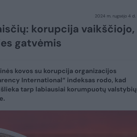
2024 m. rugsėjo 4 d.
sčių: korupcija vaikščiojo,
lies gatvėmis
inės kovos su korupcija organizacijos
rency International“ indeksas rodo, kad
 išlieka tarp labiausiai korumpuotų valstybių
e.