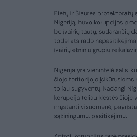
Pietų ir Šiaurės protektoratų 
Nigeriją, buvo korupcijos pradž
be įvairių tautų, sudarančių d
todėl atsirado nepasitikėjimas
įvairių etninių grupių reikalavi
Nigerija yra vienintelė šalis
šioje teritorijoje įsikūrusiems
toliau sugyventų. Kadangi Nig
korupcija toliau klestės šioje
mąstanti visuomenė, pagrįsta v
sąžiningumu, pasitikėjimu.
Antroji korupcijos fazė prasi