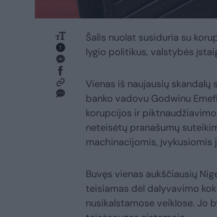
Šalis nuolat susiduria su koru
lygio politikus, valstybės įstai
Vienas iš naujausių skandalų s
banko vadovu Godwinu Emefiel
korupcijos ir piktnaudžiavimo
neteisėtų pranašumų suteikimu
machinacijomis, įvykusiomis 
Buvęs vienas aukščiausių Nige
teisiamas dėl dalyvavimo kok
nusikalstamose veiklose. Jo b