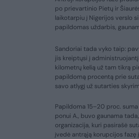
po prievartinio Pietų ir Šiau
laikotarpiu į Nigerijos verslo
papildomas uždarbis, gaunama
Sandoriai tada vyko taip: pavy
jis kreiptųsi į administruojant
kilometrų kelią už tam tikrą p
papildomą procentą prie sutar
savo atlygį už sutarties skyri
Papildoma 15–20 proc. suma už
ponui A., buvo gaunama tada, 
organizacija, kuri pasirašė sut
įvedė antrąją korupcijos fazę į