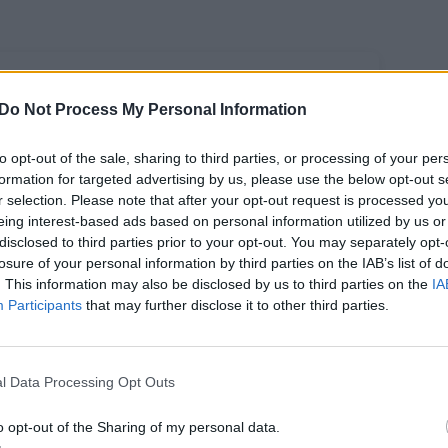
Do Not Process My Personal Information
to opt-out of the sale, sharing to third parties, or processing of your per
formation for targeted advertising by us, please use the below opt-out s
r selection. Please note that after your opt-out request is processed y
eing interest-based ads based on personal information utilized by us or
disclosed to third parties prior to your opt-out. You may separately opt-
losure of your personal information by third parties on the IAB’s list of
gerijos valdžios
. This information may also be disclosed by us to third parties on the
IA
reigūnams –
Participants
that may further disclose it to other third parties.
r milijardas
lerių kyšių
l Data Processing Opt Outs
o opt-out of the Sharing of my personal data.