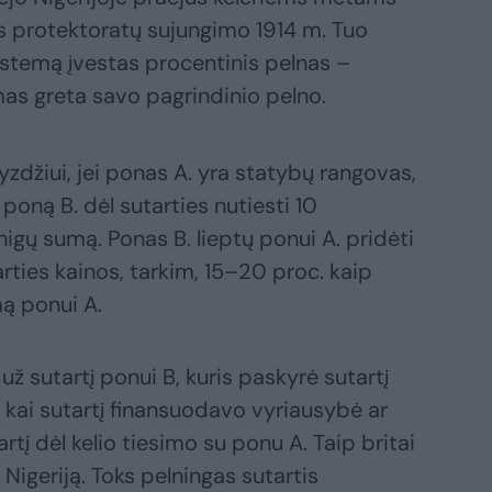
rės protektoratų sujungimo 1914 m. Tuo
 sistemą įvestas procentinis pelnas –
s greta savo pagrindinio pelno.
zdžiui, jei ponas A. yra statybų rangovas,
į poną B. dėl sutarties nutiesti 10
inigų sumą. Ponas B. lieptų ponui A. pridėti
ties kainos, tarkim, 15–20 proc. kaip
mą ponui A.
 sutartį ponui B, kuris paskyrė sutartį
kai sutartį finansuodavo vyriausybė ar
artį dėl kelio tiesimo su ponu A. Taip britai
 Nigeriją. Toks pelningas sutartis