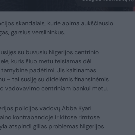
pcijos skandalais, kurie apima aukščiausio
gas, garsius verslininkus.
usijęs su buvusiu Nigerijos centrinio
e, kuris šiuo metu teisiamas dėl
 tarnybine padėtimi. Jis kaltinamas
 – tai susiję su didelėmis finansinėmis
jo vadovavimo centriniam bankui metu.
rijos policijos vadovų Abba Kyari
aino kontrabandoje ir kitose rimtose
yla atspindi gilias problemas Nigerijos