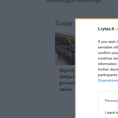
teisėsaugos sistemoje.
Susiję straipsniai
Lrytas.lt -
If you wish 
sensitive in
confirm you
continue se
information 
further disc
Nigerijoje tėvai
Ni
participants
dalija kyšius už
pa
Downstream 
geresnį pažymį
pe
vaikui
do
Persona
I want t