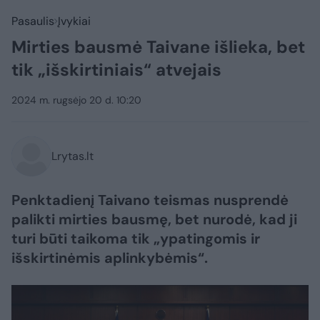
Pasaulis
Įvykiai
Mirties bausmė Taivane išlieka, bet
tik „išskirtiniais“ atvejais
2024 m. rugsėjo 20 d. 10:20
Lrytas.lt
Penktadienį Taivano teismas nusprendė
palikti mirties bausmę, bet nurodė, kad ji
turi būti taikoma tik „ypatingomis ir
išskirtinėmis aplinkybėmis“.