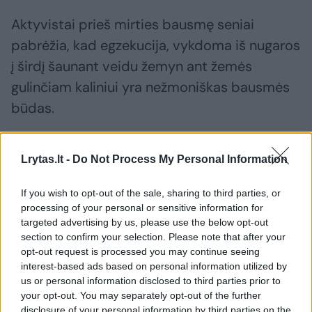
Aktyvistai prieš mirties bausmę seniai
pabrėžia, kad egzekucija, vykdoma iš nugaros
į širdį šaunant veidu žemyn ant žemės
gulinčiam kaliniui yra nežmoniškas bausmės
būdas.
Taivano Konstitucinis Teismas penktadienį
Lrytas.lt -
Do Not Process My Personal Information
nurodė, kad teisę į gyvybę saugo Taivano
Konstituciją, tačiau „tokia apsauga nėra
If you wish to opt-out of the sale, sharing to third parties, or
processing of your personal or sensitive information for
absoliuti“. Teismas taip pat nusprendė, kad
targeted advertising by us, please use the below opt-out
mirties bausmę „draudžiama“ skirti
section to confirm your selection. Please note that after your
opt-out request is processed you may continue seeing
„psichikos sutrikimų turintiems
interest-based ads based on personal information utilized by
kaltinamiesiems, net jei jų psichikos būklė
us or personal information disclosed to third parties prior to
your opt-out. You may separately opt-out of the further
neturėjo įtakos jų nusikaltimui nagrinėjamais
disclosure of your personal information by third parties on the