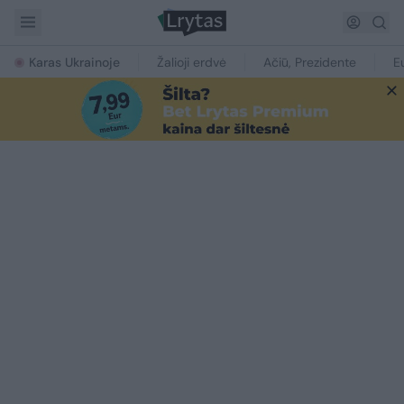
Karas Ukrainoje
Žalioji erdvė
Ačiū, Prezidente
E