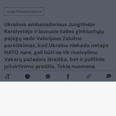
Lrytas Premium nariams
Ukrainos ambasadoriaus Jungtinėje
Karalystėje ir buvusio šalies ginkluotųjų
pajėgų vado Valerijaus Zalužno
pareiškimas, kad Ukraina niekada netaps
NATO nare, gali būti ne tik nusivylimo
Vakarų pažadais išraiška, bet ir politinio
įsitvirtinimo pradžia. Tokią nuomonę
„Lietuvos ryto“ televizijos laidoje „Nauja
diena“ išsakė ambasadorius, buvęs
užsienio reikalų ministras daktaras
Antanas Valionis.