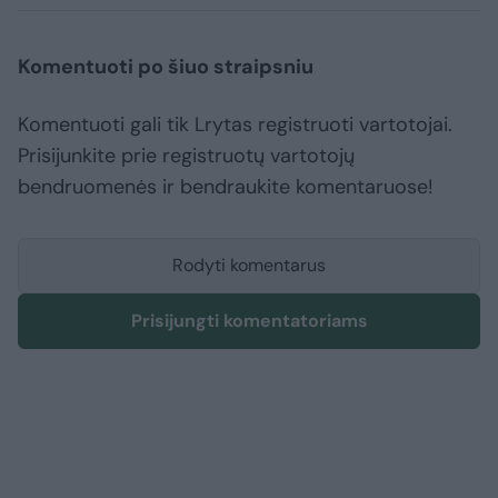
Komentuoti po šiuo straipsniu
Komentuoti gali tik Lrytas registruoti vartotojai.
Prisijunkite prie registruotų vartotojų
bendruomenės ir bendraukite komentaruose!
Rodyti komentarus
Prisijungti komentatoriams