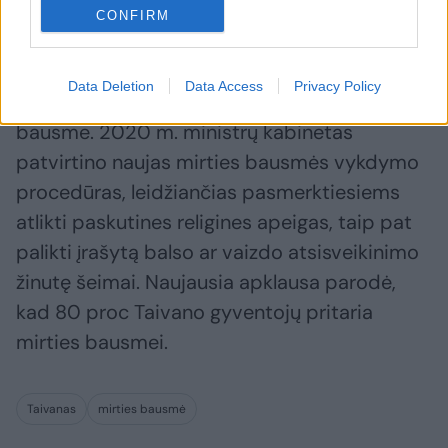
CONFIRM
Data Deletion
Data Access
Privacy Policy
Ieškinį pateikė 37 kaliniai, nuteisti mirties
bausme. 2020 m. ministrų kabinetas
patvirtino naujas mirties bausmės vykdymo
procedūras, leidžiančias pasmerktiesiems
atlikti paskutines religines apeigas, taip pat
palikti įrašytą balso ar vaizdo atsisveikinimo
žinutę šeimai. Naujausia apklausa parodė,
kad 80 proc Taivano gyventojų pritaria
mirties bausmei.
Taivanas
mirties bausmė