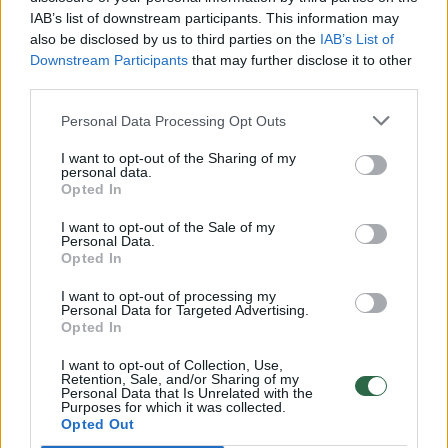
atvejais“.
IAB’s list of downstream participants. This information may
also be disclosed by us to third parties on the
IAB’s List of
Downstream Participants
that may further disclose it to other
third parties.
Susiję straipsniai
Personal Data Processing Opt Outs
I want to opt-out of the Sharing of my
personal data.
Opted In
I want to opt-out of the Sale of my
Personal Data.
Opted In
I want to opt-out of processing my
Personal Data for Targeted Advertising.
Opted In
Irane advokatą nužudžiusiam
Teksase 
I want to opt-out of Collection, Use,
vyriškiui įvykdyta neeilinė
mirties 
Retention, Sale, and/or Sharing of my
Personal Data that Is Unrelated with the
vieša egzekucija
(1)
pabėgio
Purposes for which it was collected.
1997 met
Opted Out