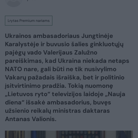
Lrytas Premium nariams
Ukrainos ambasadoriaus Jungtinėje
Karalystėje ir buvusio šalies ginkluotųjų
pajėgų vado Valerijaus Zalužno
pareiškimas, kad Ukraina niekada netaps
NATO nare, gali būti ne tik nusivylimo
Vakarų pažadais išraiška, bet ir politinio
įsitvirtinimo pradžia. Tokią nuomonę
„Lietuvos ryto“ televizijos laidoje „Nauja
diena“ išsakė ambasadorius, buvęs
užsienio reikalų ministras daktaras
Antanas Valionis.