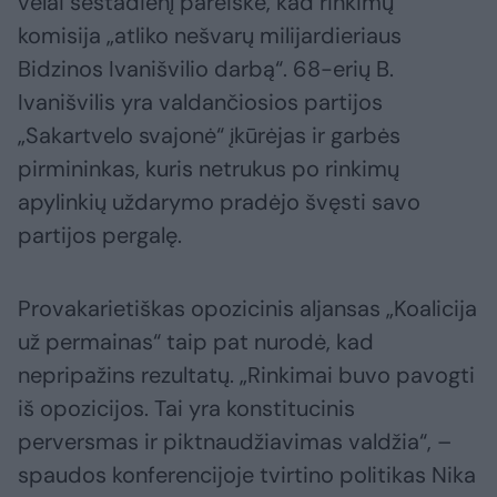
vėlai šeštadienį pareiškė, kad rinkimų
komisija „atliko nešvarų milijardieriaus
Bidzinos Ivanišvilio darbą“. 68-erių B.
Ivanišvilis yra valdančiosios partijos
„Sakartvelo svajonė“ įkūrėjas ir garbės
pirmininkas, kuris netrukus po rinkimų
apylinkių uždarymo pradėjo švęsti savo
partijos pergalę.
Provakarietiškas opozicinis aljansas „Koalicija
už permainas“ taip pat nurodė, kad
nepripažins rezultatų. „Rinkimai buvo pavogti
iš opozicijos. Tai yra konstitucinis
perversmas ir piktnaudžiavimas valdžia“, –
spaudos konferencijoje tvirtino politikas Nika