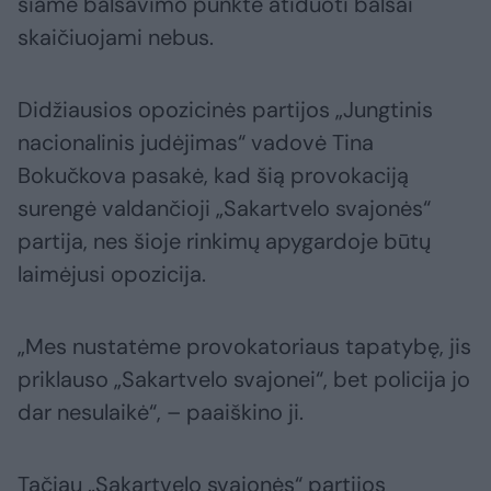
šiame balsavimo punkte atiduoti balsai
skaičiuojami nebus.
Didžiausios opozicinės partijos „Jungtinis
nacionalinis judėjimas“ vadovė Tina
Bokučkova pasakė, kad šią provokaciją
surengė valdančioji „Sakartvelo svajonės“
partija, nes šioje rinkimų apygardoje būtų
laimėjusi opozicija.
„Mes nustatėme provokatoriaus tapatybę, jis
priklauso „Sakartvelo svajonei“, bet policija jo
dar nesulaikė“, – paaiškino ji.
Tačiau „Sakartvelo svajonės“ partijos