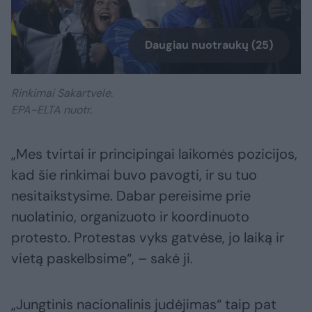
Daugiau nuotraukų (25)
Rinkimai Sakartvele.
EPA-ELTA nuotr.
„Mes tvirtai ir principingai laikomės pozicijos,
kad šie rinkimai buvo pavogti, ir su tuo
nesitaikstysime. Dabar pereisime prie
nuolatinio, organizuoto ir koordinuoto
protesto. Protestas vyks gatvėse, jo laiką ir
vietą paskelbsime“, – sakė ji.
„Jungtinis nacionalinis judėjimas“ taip pat