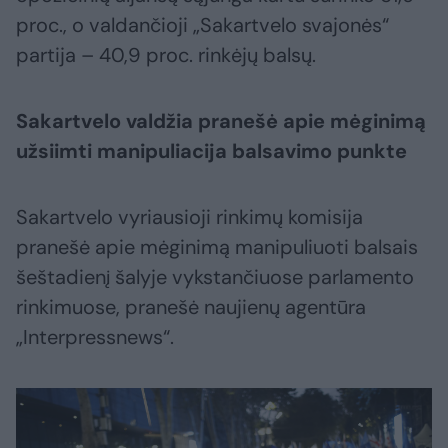
proc., o valdančioji „Sakartvelo svajonės“
partija – 40,9 proc. rinkėjų balsų.
Sakartvelo valdžia pranešė apie mėginimą
užsiimti manipuliacija balsavimo punkte
Sakartvelo vyriausioji rinkimų komisija
pranešė apie mėginimą manipuliuoti balsais
šeštadienį šalyje vykstančiuose parlamento
rinkimuose, pranešė naujienų agentūra
„Interpressnews“.