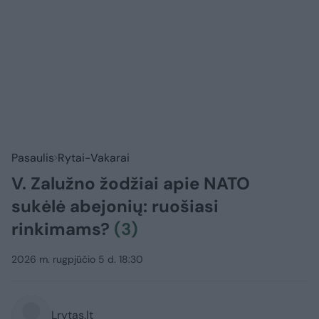
Pasaulis
Rytai-Vakarai
V. Zalužno žodžiai apie NATO
sukėlė abejonių: ruošiasi
rinkimams?
(3)
2026 m. rugpjūčio 5 d. 18:30
Lrytas.lt