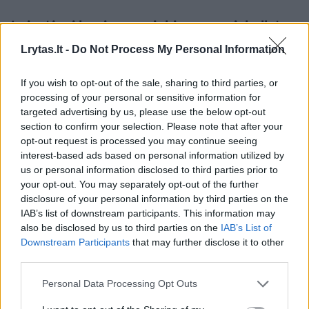
Laimėjusi lemiamus rinkimus pasiskelbė
valdančioji Sakartvelo partija
Lrytas.lt -
Do Not Process My Personal Information
If you wish to opt-out of the sale, sharing to third parties, or
Sakartvele šeštadienį pasibaigus svarbiems
processing of your personal or sensitive information for
rinkimams, valdančioji „Sakartvelo svajonės“
targeted advertising by us, please use the below opt-out
section to confirm your selection. Please note that after your
partija, nesulaukusi oficialių rezultatų,
opt-out request is processed you may continue seeing
paskelbė apie savo pergalę.
interest-based ads based on personal information utilized by
us or personal information disclosed to third parties prior to
your opt-out. You may separately opt-out of the further
Televizijos kanalo „Imedi“ atliktos
disclosure of your personal information by third parties on the
IAB’s list of downstream participants. This information may
balsavusiųjų apklausos duomenimis, partija
also be disclosed by us to third parties on the
IAB’s List of
surinko 56 proc. balsų, nors kiti transliuotojai
Downstream Participants
that may further disclose it to other
third parties.
pranešė, jog už ją balsavo 40 proc. rinkėjų.
Personal Data Processing Opt Outs
Netrukus po to, kai 20.00 val. (16.00 val.