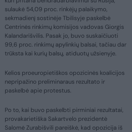
kuri pritaria bendradarbiavimui su Rusija,
sulaukė 54,09 proc. rinkėjų palaikymo,
sekmadienį sostinėje Tbilisyje paskelbė
Centrinės rinkimų komisijos vadovas Giorgis
Kalandarišvilis. Pasak jo, buvo suskaičiuoti
99,6 proc. rinkimų apylinkių balsai, tačiau dar
trūksta kai kurių balsų, atiduotų užsienyje.
Kelios proeuropietiškos opozicinės koalicijos
nepripažino preliminaraus rezultato ir
paskelbė apie protestus.
Po to, kai buvo paskelbti pirminiai rezultatai,
provakarietiška Sakartvelo prezidentė
Salomė Zurabišvili pareiškė, kad opozicija iš