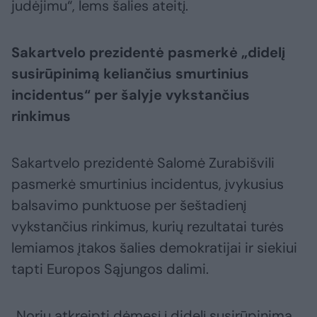
judėjimu“, lems šalies ateitį.
Sakartvelo prezidentė pasmerkė „didelį
susirūpinimą keliančius smurtinius
incidentus“ per šalyje vykstančius
rinkimus
Sakartvelo prezidentė Salomė Zurabišvili
pasmerkė smurtinius incidentus, įvykusius
balsavimo punktuose per šeštadienį
vykstančius rinkimus, kurių rezultatai turės
lemiamos įtakos šalies demokratijai ir siekiui
tapti Europos Sąjungos dalimi.
„Noriu atkreipti dėmesį į didelį susirūpinimą