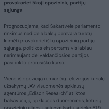
provakarietiškoji opozicinių partijų
sąjunga
Prognozuojama, kad Sakartvele parlamento
rinkimus nedidele balsų persvara turėtų
laimėti provakarietiškų opozicinių partijų
sąjunga, politikos ekspertams vis labiau
nerimaujant dėl valdančiosios partijos
pasirinkto prorusiško kurso.
Vieno iš opoziciją remiančių televizijos kanalų
užsakymų JAV visuomenės apklausų
agentūros „Edison Research“ atliktos
balsavusiųjų apklausos duomenimis, keturių
opozicinių aljansų sąjunga kartu surinko 51,9