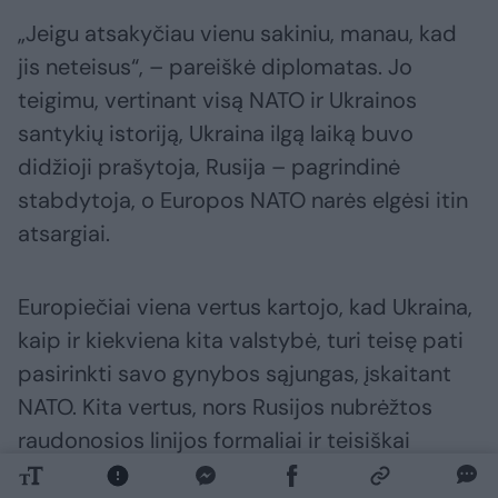
„Jeigu atsakyčiau vienu sakiniu, manau, kad
jis neteisus“, – pareiškė diplomatas. Jo
teigimu, vertinant visą NATO ir Ukrainos
santykių istoriją, Ukraina ilgą laiką buvo
didžioji prašytoja, Rusija – pagrindinė
stabdytoja, o Europos NATO narės elgėsi itin
atsargiai.
Europiečiai viena vertus kartojo, kad Ukraina,
kaip ir kiekviena kita valstybė, turi teisę pati
pasirinkti savo gynybos sąjungas, įskaitant
NATO. Kita vertus, nors Rusijos nubrėžtos
raudonosios linijos formaliai ir teisiškai
negaliojo, praktinėje politikoje į jas buvo