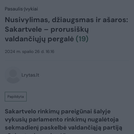
Pasaulis
Įvykiai
Nusivylimas, džiaugsmas ir ašaros:
Sakartvele – prorusiškų
valdančiųjų pergalė
(19)
2024 m. spalio 26 d. 16:16
Lrytas.lt
Papildyta
Sakartvelo rinkimų pareigūnai šalyje
vykusių parlamento rinkimų nugalėtoja
sekmadienį paskelbė valdančiąją partiją