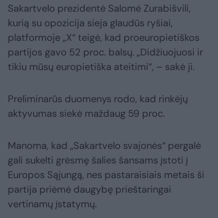
Sakartvelo prezidentė Salomė Zurabišvili,
kurią su opozicija sieja glaudūs ryšiai,
platformoje „X“ teigė, kad proeuropietiškos
partijos gavo 52 proc. balsų. „Didžiuojuosi ir
tikiu mūsų europietiška ateitimi“, – sakė ji.
Preliminarūs duomenys rodo, kad rinkėjų
aktyvumas siekė maždaug 59 proc.
Manoma, kad „Sakartvelo svajonės“ pergalė
gali sukelti grėsmę šalies šansams įstoti į
Europos Sąjungą, nes pastaraisiais metais ši
partija priėmė daugybę prieštaringai
vertinamų įstatymų.