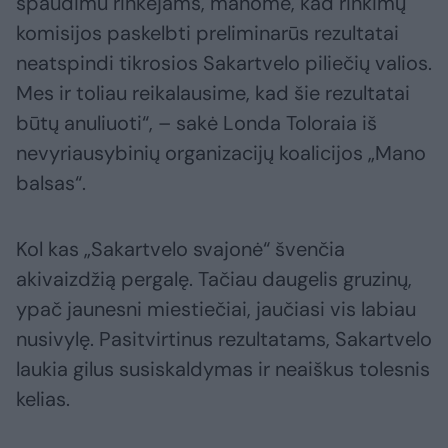
spaudimu rinkėjams, manome, kad rinkimų
komisijos paskelbti preliminarūs rezultatai
neatspindi tikrosios Sakartvelo piliečių valios.
Mes ir toliau reikalausime, kad šie rezultatai
būtų anuliuoti“, – sakė Londa Toloraia iš
nevyriausybinių organizacijų koalicijos „Mano
balsas“.
Kol kas „Sakartvelo svajonė“ švenčia
akivaizdžią pergalę. Tačiau daugelis gruzinų,
ypač jaunesni miestiečiai, jaučiasi vis labiau
nusivylę. Pasitvirtinus rezultatams, Sakartvelo
laukia gilus susiskaldymas ir neaiškus tolesnis
kelias.