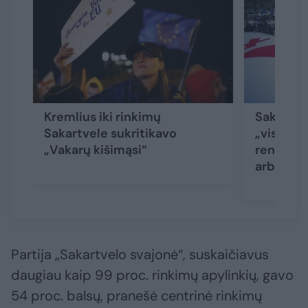
Kremlius iki rinkimų
Sakartve
Sakartvele sukritikavo
„viso gy
„Vakarų kišimąsi“
renkasi t
arba Vak
Partija „Sakartvelo svajonė“, suskaičiavus
daugiau kaip 99 proc. rinkimų apylinkių, gavo
54 proc. balsų, pranešė centrinė rinkimų