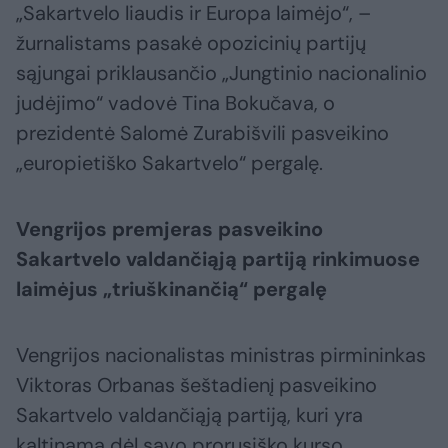
„Sakartvelo liaudis ir Europa laimėjo“, –
žurnalistams pasakė opozicinių partijų
sąjungai priklausančio „Jungtinio nacionalinio
judėjimo“ vadovė Tina Bokučava, o
prezidentė Salomė Zurabišvili pasveikino
„europietiško Sakartvelo“ pergalę.
Vengrijos premjeras pasveikino
Sakartvelo valdančiąją partiją rinkimuose
laimėjus „triuškinančią“ pergalę
Vengrijos nacionalistas ministras pirmininkas
Viktoras Orbanas šeštadienį pasveikino
Sakartvelo valdančiąją partiją, kuri yra
kaltinama dėl savo prorusiško kurso,