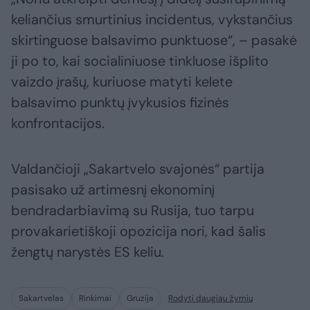
keliančius smurtinius incidentus, vykstančius
skirtinguose balsavimo punktuose“, – pasakė
ji po to, kai socialiniuose tinkluose išplito
vaizdo įrašų, kuriuose matyti kelete
balsavimo punktų įvykusios fizinės
konfrontacijos.
Valdančioji „Sakartvelo svajonės“ partija
pasisako už artimesnį ekonominį
bendradarbiavimą su Rusija, tuo tarpu
provakarietiškoji opozicija nori, kad šalis
žengtų narystės ES keliu.
Sakartvelas
Rinkimai
Gruzija
Rodyti daugiau žymių