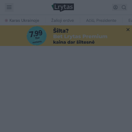
Karas Ukrainoje
Žalioji erdvė
Ačiū, Prezidente
E