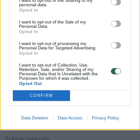
I want to opt-out of the Sharing of my
personal data.
Grinvičo laiku) užsidarė balsavimo punktai,
Opted In
švenčiant pergalę virš prorusiškosios partijos
I want to opt-out of the Sale of my
buveinės Tbilisyje į dangų šovė fejerverkai.
Personal Data.
Opted In
I want to opt-out of processing my
Personal Data for Targeted Advertising.
Opted In
I want to opt-out of Collection, Use,
Retention, Sale, and/or Sharing of my
Personal Data that Is Unrelated with the
Purposes for which it was collected.
Opted Out
CONFIRM
Daugiau nuotraukų (25)
Data Deletion
Data Access
Privacy Policy
Rinkimai Sakartvele.