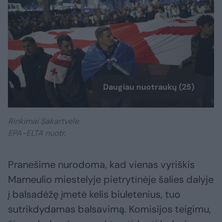
Daugiau nuotraukų (25)
Rinkimai Sakartvele.
EPA-ELTA nuotr.
Pranešime nurodoma, kad vienas vyriškis
Marneulio miestelyje pietrytinėje šalies dalyje
į balsadėžę įmetė kelis biuletenius, tuo
sutrikdydamas balsavimą. Komisijos teigimu,