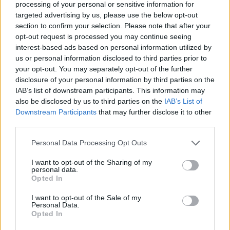
Policija patarė netoliese gyvenantiems
processing of your personal or sensitive information for
targeted advertising by us, please use the below opt-out
žmonėms „likti patalpose, kol gelbėjimo
section to confirm your selection. Please note that after your
tarnybos reaguos į incidentą, ir laikyti
opt-out request is processed you may continue seeing
uždarytas duris bei langus“.
interest-based ads based on personal information utilized by
us or personal information disclosed to third parties prior to
your opt-out. You may separately opt-out of the further
disclosure of your personal information by third parties on the
Objekte yra įsikūrę Didžiosios Britanijos
IAB’s list of downstream participants. This information may
„Astute“ klasės povandeniniai laivai ir
also be disclosed by us to third parties on the
IAB’s List of
„Dreadnought“ programa. Šioje vietoje „BAE
Downstream Participants
that may further disclose it to other
third parties.
Systems“ taip pat stato „Dreadnought“
klasės povandeninius laivus, kurie perims
Personal Data Processing Opt Outs
„Trident“ branduolinio atgrasymo priemonę.
I want to opt-out of the Sharing of my
personal data.
Opted In
Šalia laivų statyklos gyvenanti moteris sakė,
I want to opt-out of the Sale of my
Personal Data.
kad matė iš pastato besiveržiančius tirštus
Opted In
juodus dūmus. 36 metų Donna Butler sakė: