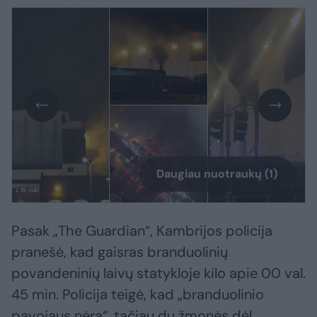
Daugiau nuotraukų (1)
Pasak „The Guardian“, Kambrijos policija
pranešė, kad gaisras branduolinių
povandeninių laivų statykloje kilo apie 00 val.
45 min. Policija teigė, kad „branduolinio
pavojaus nėra“, tačiau du žmonės dėl