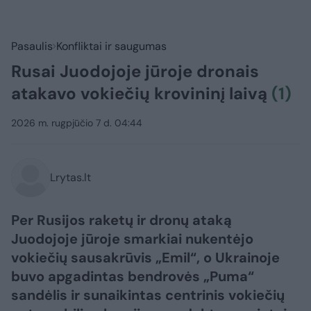
Pasaulis
Konfliktai ir saugumas
Rusai Juodojoje jūroje dronais
atakavo vokiečių krovininį laivą
(1)
2026 m. rugpjūčio 7 d. 04:44
Lrytas.lt
Per Rusijos raketų ir dronų ataką
Juodojoje jūroje smarkiai nukentėjo
vokiečių sausakrūvis „Emil“, o Ukrainoje
buvo apgadintas bendrovės „Puma“
sandėlis ir sunaikintas centrinis vokiečių