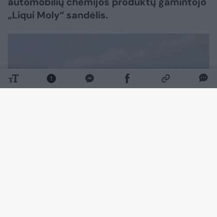
automobilių chemijos produktų gamintojo
„Liqui Moly“ sandėlis.
Daugiau nuotraukų (1)
Apie tai ketvirtadienį pranešė transliuotojas
DW.