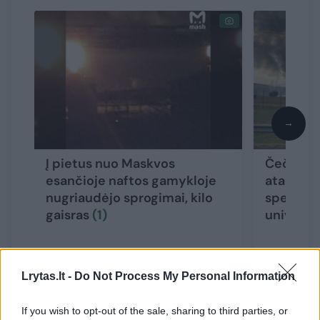
→
Į pietus nuo Maskvos
Čečėnijo
esančioje naftos gamykloje
ataka: s
nugriaudėjo sprogimai, kilo
speciali
gaisras
(1)
universi
Lrytas.lt -
Do Not Process My Personal Information
If you wish to opt-out of the sale, sharing to third parties, or