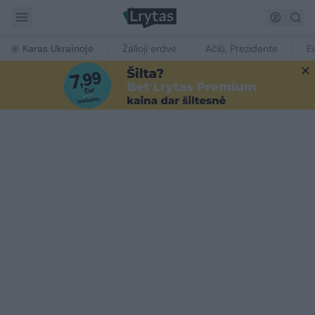
Karas Ukrainoje
Žalioji erdvė
Ačiū, Prezidente
E