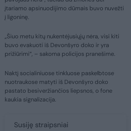
įtariamo apsinuodijimo dūmais buvo nuvežti
į ligoninę.
„Šiuo metu kitų nukentėjusiųjų nėra, visi kiti
buvo evakuoti iš Devonšyro doko ir yra
prižiūrimi“, – sakoma policijos pranešime.
Naktį socialiniuose tinkluose paskelbtose
nuotraukose matyti iš Devonšyro doko
pastato besiveržiančios liepsnos, o fone
kaukia signalizacija.
Susiję straipsniai