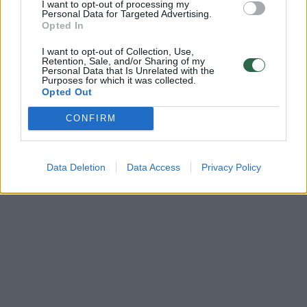
I want to opt-out of processing my
„Sūnus atvažiavo manęs pasiimti ir pasakė,
Personal Data for Targeted Advertising.
Opted In
kad suveikė BAE signalizacija, todėl mes
nuėjome. Kai atidariau lauko duris, pamatėme
I want to opt-out of Collection, Use,
Retention, Sale, and/or Sharing of my
Personal Data that Is Unrelated with the
tik daugybę juodų dūmų. Buvo daug juodų
Purposes for which it was collected.
Opted Out
dūmų, labai tirštų juodų dūmų, ir lauke buvo
labai daug triukšmo.“
CONFIRM
Data Deletion
Data Access
Privacy Policy