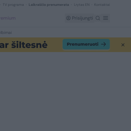
TV programa
Laikraščio prenumerata
Lrytas EN
Kontaktai
Premium
Prisijungti
lbimai