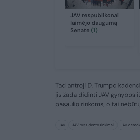
JAV respublikonai
laimėjo daugumą
Senate
(1)
Tad antroji D. Trumpo kadencij
jis žada didinti JAV gynybos i
pasaulio rinkoms, o tai nebūt
JAV
JAV prezidento rinkimai
JAV demokr