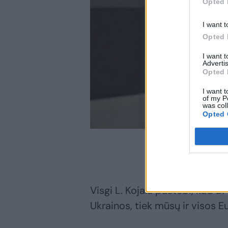
Opted 
I want t
Opted 
I want 
Advertis
Opted 
I want t
of my P
was col
Opted 
Visgi L. Kojala pastebi, kad D
Ukrainos, tiek mūsų ir visos 