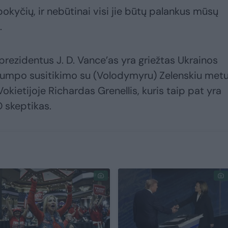
pokyčių, ir nebūtinai visi jie būtų palankus mūsų
.
prezidentus J. D. Vance’as yra griežtas Ukrainos
D. Trumpo susitikimo su (Volodymyru) Zelenskiu met
ietijoje Richardas Grenellis, kuris taip pat yra
 skeptikas.