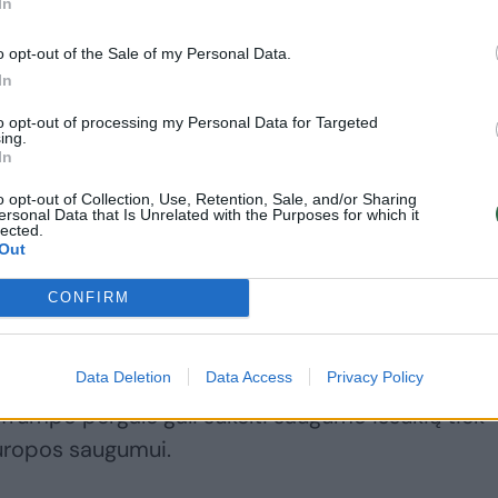
In
o opt-out of the Sale of my Personal Data.
In
to opt-out of processing my Personal Data for Targeted
ing.
In
o opt-out of Collection, Use, Retention, Sale, and/or Sharing
ersonal Data that Is Unrelated with the Purposes for which it
lected.
Out
CONFIRM
Data Deletion
Data Access
Privacy Policy
. Trumpo pergalė gali sukelti saugumo iššūkių tiek
Europos saugumui.