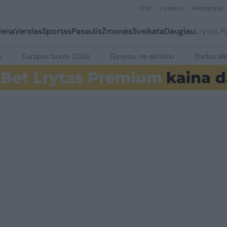
Orai
Lrytas.tv
Horoskopai
iena
Verslas
Sportas
Pasaulis
Žmonės
Sveikata
Daugiau
Lrytas 
e
Europos burės 2026
Gyvenu, ne skrolinu
Darbo ske