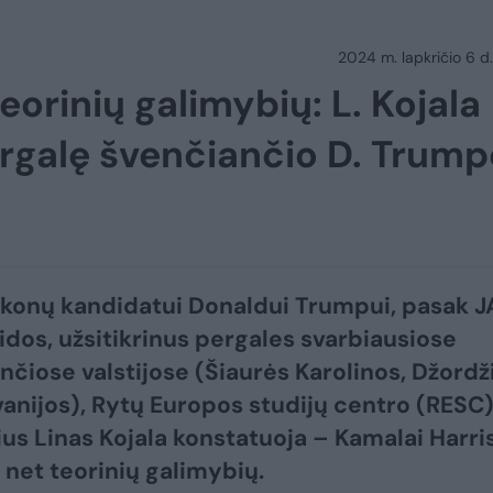
2024 m. lapkričio 6 d.
eorinių galimybių: L. Kojala
pergalę švenčiančio D. Trum
konų kandidatui Donaldui Trumpui, pasak J
aidos, užsitikrinus pergales svarbiausiose
nčiose valstijose (Šiaurės Karolinos, Džordž
lvanijos), Rytų Europos studijų centro (RESC
ius Linas Kojala konstatuoja – Kamalai Harri
 net teorinių galimybių.