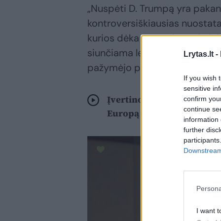
„Nuspėti D. Trumpą yra pakan
kontroversiškiausias nuostata
kurios dėka JAV pajėgų skaičiu
siunčiama letalinė ginkluotė. T
Lrytas.lt -
pažymėjo politologas.
If you wish 
sensitive in
Įvertino galimus pirmuosi
confirm you
continue se
Europą
information 
further disc
participants
Downstream 
Persona
I want t