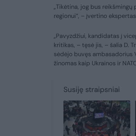
„Tikėtina, jog bus reikšmingų 
regionui“, – įvertino ekspertas
„Pavyzdžiui, kandidatas į vice
kritikas, – tęsė jis, – šalia 
sėdėjo buvęs ambasadorius Vok
žinomas kaip Ukrainos ir NATO
Susiję straipsniai