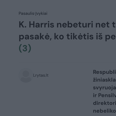
Pasaulis
Įvykiai
K. Harris nebeturi net t
pasakė, ko tikėtis iš 
(3)
Respubli
Lrytas.lt
žiniaskl
svyruoja
ir Pensi
direktor
nebeliko