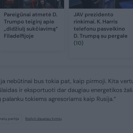
Pareigūnai atmetė D.
JAV prezidento
Trumpo teiginį apie
rinkimai. K. Harris
„didžiulį sukčiavimą“
telefonu pasveikino
Filadelfijoje
D. Trumpą su pergale
(10)
a nebūtinai bus tokia pat, kaip pirmoji. Kita vert
šlaidas ir eksportuoti dar daugiau energetikos žal
ų palanku tokiems agresoriams kaip Rusija.“
atų partija
Rodyti daugiau žymių