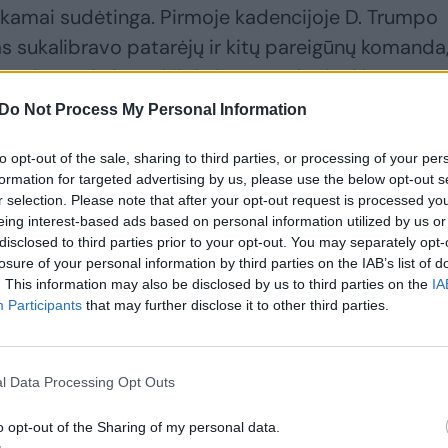
kamai sudėtinga. Pirmoje kadencijoje D. Trumpo
s sukalibravo patarėjų ir kitų pareigūnų komanda
s Lietuvoje ir Lenkijoje išaugo, Ukrainai buvo
odėl daug lems, kas susiburs aplink jį šį kartą“, –
Do Not Process My Personal Information
to opt-out of the sale, sharing to third parties, or processing of your per
formation for targeted advertising by us, please use the below opt-out s
us D. Trumpo darbus: vienas jų smarkiai paliestų 
r selection. Please note that after your opt-out request is processed y
eing interest-based ads based on personal information utilized by us or
disclosed to third parties prior to your opt-out. You may separately opt-
losure of your personal information by third parties on the IAB’s list of
. This information may also be disclosed by us to third parties on the
IA
Participants
that may further disclose it to other third parties.
l Data Processing Opt Outs
o opt-out of the Sharing of my personal data.