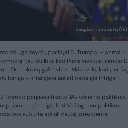
Daugiau nuotraukų (19)
 teorinių galimybių pasivyti D. Trumpą, – portalui
loomberg“ jau skelbia, kad Pensilvanijoje laimėjo D
idotų Demokratų galimybes. Akivaizdu, kad per šal
nų banga – ir tai gana anksti pabaigia intrigą.“
. Trumpo pergalės tikėtis JAV užsienio politikoje, 
uspėjamumą ir teigė, kad Vašingtono politikos
nda bus suburta aplink naująjį prezidentą.