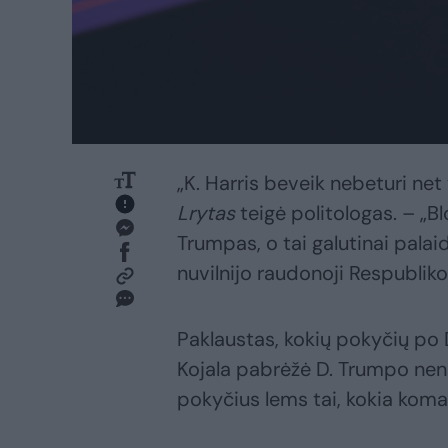
„K. Harris beveik nebeturi net
Lrytas
teigė politologas. – „B
Trumpas, o tai galutinai pala
nuvilnijo raudonoji Respubliko
Paklaustas, kokių pokyčių po D
Kojala pabrėžė D. Trumpo nen
pokyčius lems tai, kokia koma