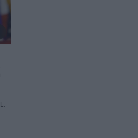
.
į
L.