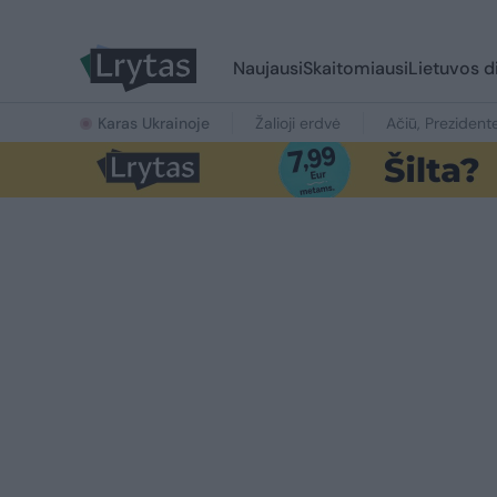
Naujausi
Skaitomiausi
Lietuvos d
Karas Ukrainoje
Žalioji erdvė
Ačiū, Prezident