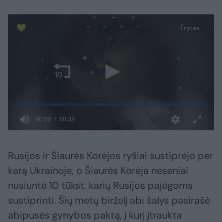
Rusijos ir Šiaurės Korėjos ryšiai sustiprėjo per
karą Ukrainoje, o Šiaurės Korėja neseniai
nusiuntė 10 tūkst. karių Rusijos pajėgoms
sustiprinti. Šių metų birželį abi šalys pasirašė
abipusės gynybos paktą, į kurį įtraukta