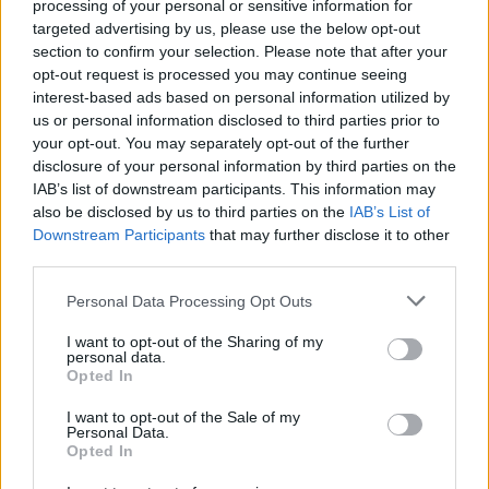
processing of your personal or sensitive information for
targeted advertising by us, please use the below opt-out
section to confirm your selection. Please note that after your
Vladimiras Putinas
Kim Jong Un
Rusija
Rodyti daugiau žymių
opt-out request is processed you may continue seeing
interest-based ads based on personal information utilized by
us or personal information disclosed to third parties prior to
your opt-out. You may separately opt-out of the further
disclosure of your personal information by third parties on the
Komentuoti po šiuo straipsniu
IAB’s list of downstream participants. This information may
also be disclosed by us to third parties on the
IAB’s List of
Komentuoti gali tik Lrytas registruoti vartotojai.
Downstream Participants
that may further disclose it to other
third parties.
Prisijunkite prie registruotų vartotojų
bendruomenės ir bendraukite komentaruose!
Personal Data Processing Opt Outs
I want to opt-out of the Sharing of my
personal data.
Rodyti komentarus
Opted In
I want to opt-out of the Sale of my
Prisijungti komentatoriams
Personal Data.
Opted In