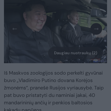
Daugiau nuotraukų (2)
Iš Maskvos zoologijos sodo perkelti gyvūnai
buvo „Vladimiro Putino dovana Korėjos
žmonėms“, pranešė Rusijos vyriausybė. Taip
pat buvo pristatyti du naminiai jakai, 40
mandarininių ančių ir penkios baltosios
kakadu papūgos.