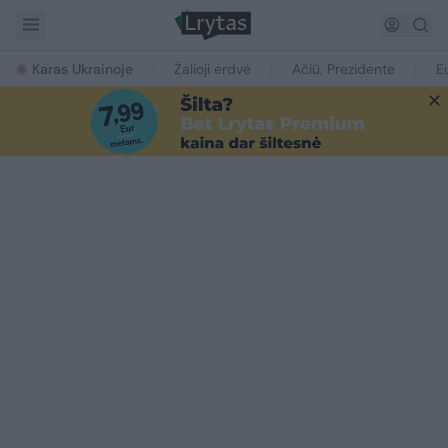
Karas Ukrainoje
Žalioji erdvė
Ačiū, Prezidente
E