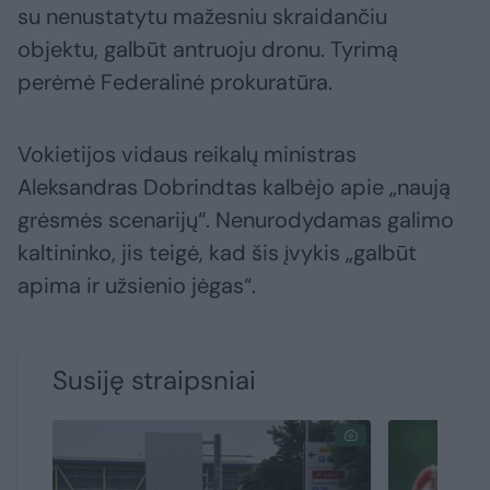
su nenustatytu mažesniu skraidančiu
objektu, galbūt antruoju dronu. Tyrimą
perėmė Federalinė prokuratūra.
Vokietijos vidaus reikalų ministras
Aleksandras Dobrindtas kalbėjo apie „naują
grėsmės scenarijų“. Nenurodydamas galimo
kaltininko, jis teigė, kad šis įvykis „galbūt
apima ir užsienio jėgas“.
Susiję straipsniai