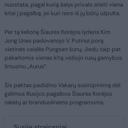
nuostata, pagal kurią šalys privalo ateiti viena
kitai į pagalbą, jei kuri nors iš jų būtų užpulta.
Per tą kelionę Šiaurės Korėjos lyderis Kim
Jong Unas padovanojo V. Putinui porą
vietinės veislės Pungsan šunų. Jiedu taip pat
pakaitomis vienas kitą vežiojo rusų gamybos
limuzinu „Aurus“.
Šis paktas padidino Vakarų susirūpinimą dėl
galimos Rusijos pagalbos Šiaurės Korėjos
raketų ar branduolinėms programoms.
Susiję straipsniai