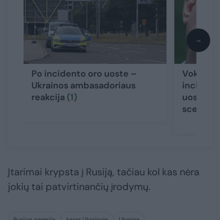
→
Po incidento oro uoste –
Vokietijo
Ukrainos ambasadoriaus
incident
reakcija
(1)
uoste – 
scenarij
Įtarimai krypsta į Rusiją, tačiau kol kas nėra
jokių tai patvirtinančių įrodymų.
Rusijos agresija
karas Ukrainoje
Ukraina