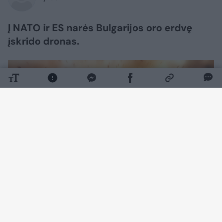
Į NATO ir ES narės Bulgarijos oro erdvę
įskrido dronas.
Daugiau nuotraukų (1)
Jis sprogo Bulgarijos teritorijoje už maždaug