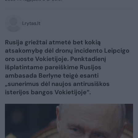
Lrytas.lt
Rusija griežtai atmetė bet kokią
atsakomybę dėl dronų incidento Leipcigo
oro uoste Vokietijoje. Penktadienį
išplatintame pareiškime Rusijos
ambasada Berlyne teigė esanti
„sunerimus dėl naujos antirusiškos
isterijos bangos Vokietijoje“.