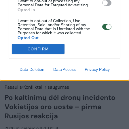
I want to opt-out of processing my
Personal Data for Targeted Advertising.
Opted In
I want to opt-out of Collection, Use,
Retention, Sale, and/or Sharing of my
Personal Data that Is Unrelated with the
Purposes for which it was collected.
Opted Out
CONFIRM
Data Deletion
Data Access
Privacy Policy
Pasaulis
Konfliktai ir saugumas
Po kaltinimų dėl dronų incidento
Vokietijos oro uoste – pirma
Rusijos reakcija
2026 m. rugpjūčio 8 d. 05:31