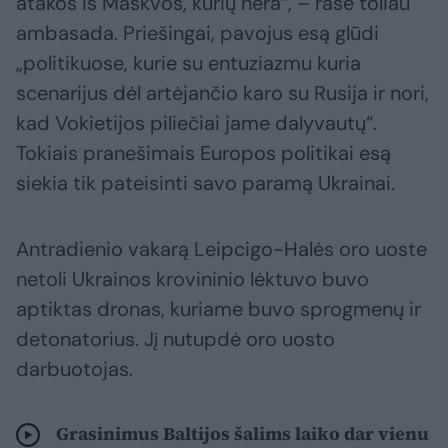
atakos iš Maskvos, kurių nėra“, – rašė toliau
ambasada. Priešingai, pavojus esą glūdi
„politikuose, kurie su entuziazmu kuria
scenarijus dėl artėjančio karo su Rusija ir nori,
kad Vokietijos piliečiai jame dalyvautų“.
Tokiais pranešimais Europos politikai esą
siekia tik pateisinti savo paramą Ukrainai.
Antradienio vakarą Leipcigo-Halės oro uoste
netoli Ukrainos krovininio lėktuvo buvo
aptiktas dronas, kuriame buvo sprogmenų ir
detonatorius. Jį nutupdė oro uosto
darbuotojas.
Grasinimus Baltijos šalims laiko dar vienu