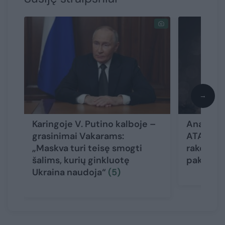
→
Karingoje V. Putino kalboje –
Analitika
grasinimai Vakarams:
ATACMS 
„Maskva turi teisę smogti
raketų sm
šalims, kurių ginkluotę
pakeis k
Ukraina naudoja“
(5)