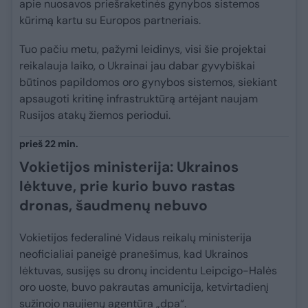
apie nuosavos priešraketinės gynybos sistemos
kūrimą kartu su Europos partneriais.
Tuo pačiu metu, pažymi leidinys, visi šie projektai
reikalauja laiko, o Ukrainai jau dabar gyvybiškai
būtinos papildomos oro gynybos sistemos, siekiant
apsaugoti kritinę infrastruktūrą artėjant naujam
Rusijos atakų žiemos periodui.
prieš 22 min.
Vokietijos ministerija: Ukrainos
lėktuve, prie kurio buvo rastas
dronas, šaudmenų nebuvo
Vokietijos federalinė Vidaus reikalų ministerija
neoficialiai paneigė pranešimus, kad Ukrainos
lėktuvas, susijęs su dronų incidentu Leipcigo-Halės
oro uoste, buvo pakrautas amunicija, ketvirtadienį
sužinojo naujienų agentūra „dpa“.