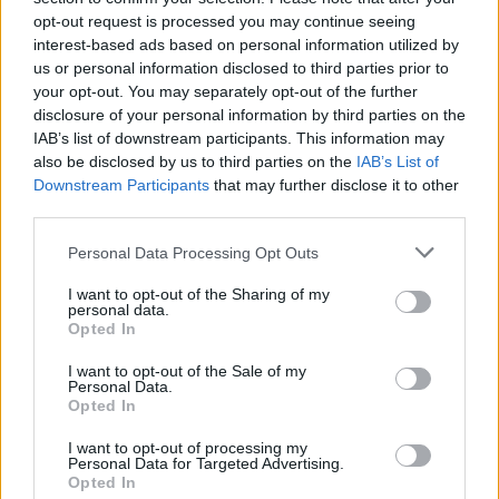
opt-out request is processed you may continue seeing
Rusija pastaraisiais mėnesiais gerokai
interest-based ads based on personal information utilized by
sustiprino atakas prieš Ukrainos sostinę,
us or personal information disclosed to third parties prior to
your opt-out. You may separately opt-out of the further
paprastai paleisdama sunkiai perimamų
disclosure of your personal information by third parties on the
balistinių raketų salves, kurios sudrebina
IAB’s list of downstream participants. This information may
pastatus, o mieste ima aidėti dundesys.
also be disclosed by us to third parties on the
IAB’s List of
Downstream Participants
that may further disclose it to other
third parties.
Susiję straipsniai
Personal Data Processing Opt Outs
I want to opt-out of the Sharing of my
personal data.
Opted In
I want to opt-out of the Sale of my
Personal Data.
Opted In
I want to opt-out of processing my
Personal Data for Targeted Advertising.
Opted In