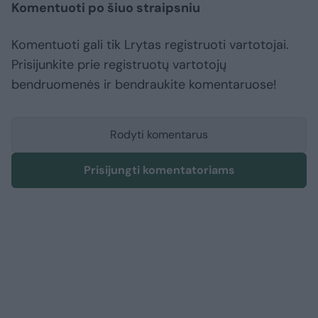
Komentuoti po šiuo straipsniu
Komentuoti gali tik Lrytas registruoti vartotojai.
Prisijunkite prie registruotų vartotojų
bendruomenės ir bendraukite komentaruose!
Rodyti komentarus
Prisijungti komentatoriams