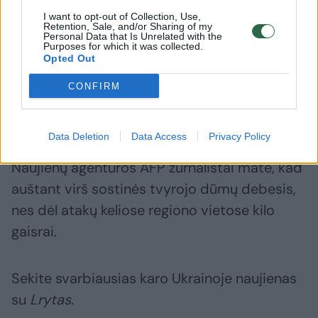
I want to opt-out of Collection, Use,
„ES atsidūrė tarp kūjo ir
Kas yra 
Retention, Sale, and/or Sharing of my
Personal Data that Is Unrelated with the
priekalo“: situaciją Ispanijoje
tapęs ži
Purposes for which it was collected.
sulygino su Lietuvos pasienio
generola
Opted Out
krize
(1)
ne vieni
CONFIRM
Data Deletion
Data Access
Privacy Policy
Naujienų agentūros AFP žurnalistai matė, kad
auštant virš sostinės tvyrojo dūmų debesis,
nes dėl atakų keliose regiono vietose kilo
gaisrai.
Sekite svarbiausias karo Ukrainoje naujienas
su
Lrytas
.​​​