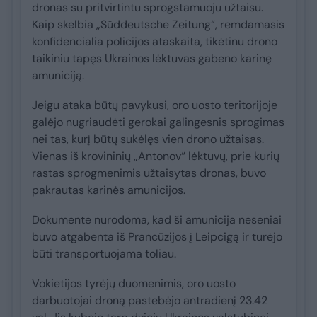
dronas su pritvirtintu sprogstamuoju užtaisu.
Kaip skelbia „Süddeutsche Zeitung“, remdamasis
konfidencialia policijos ataskaita, tikėtinu drono
taikiniu tapęs Ukrainos lėktuvas gabeno karinę
amuniciją.
Jeigu ataka būtų pavykusi, oro uosto teritorijoje
galėjo nugriaudėti gerokai galingesnis sprogimas
nei tas, kurį būtų sukėlęs vien drono užtaisas.
Vienas iš krovininių „Antonov“ lėktuvų, prie kurių
rastas sprogmenimis užtaisytas dronas, buvo
pakrautas karinės amunicijos.
Dokumente nurodoma, kad ši amunicija neseniai
buvo atgabenta iš Prancūzijos į Leipcigą ir turėjo
būti transportuojama toliau.
Vokietijos tyrėjų duomenimis, oro uosto
darbuotojai droną pastebėjo antradienį 23.42