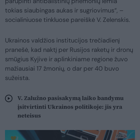
parūpinti antibalistinių priemonių lemia
tokias siaubingas aukas ir sugriovimus“, –
socialiniuose tinkluose pareiškė V. Zelenskis.
Ukrainos valdžios institucijos trečiadienį
pranešė, kad naktį per Rusijos raketų ir dronų
smūgius Kyjive ir aplinkiniame regione žuvo
mažiausiai 17 žmonių, o dar per 40 buvo
sužeista.
V. Zalužno pasisakymą laiko bandymu
įsitvirtinti Ukrainos politikoje: jis yra
neteisus