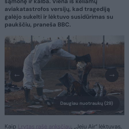
sąmonę ir kalba. Viena iš keliamų
aviakatastrofos versijų, kad tragediją
galėjo sukelti ir lėktuvo susidūrimas su
paukščiu, praneša BBC.
Daugiau nuotraukų (29)
Kaip
Lrytas rašė anksčiau
, „Jeju Air“ lėktuvas,