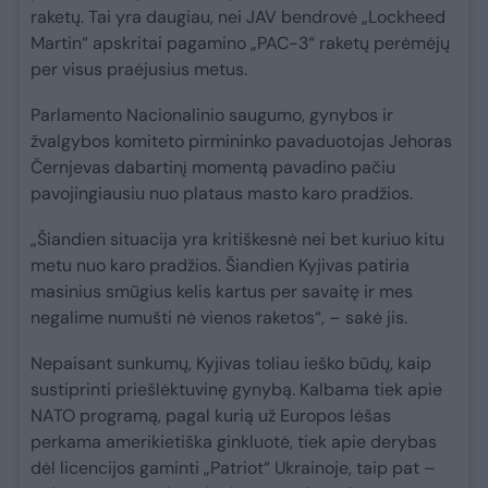
raketų. Tai yra daugiau, nei JAV bendrovė „Lockheed
Martin“ apskritai pagamino „PAC-3“ raketų perėmėjų
per visus praėjusius metus.
Parlamento Nacionalinio saugumo, gynybos ir
žvalgybos komiteto pirmininko pavaduotojas Jehoras
Černjevas dabartinį momentą pavadino pačiu
pavojingiausiu nuo plataus masto karo pradžios.
„Šiandien situacija yra kritiškesnė nei bet kuriuo kitu
metu nuo karo pradžios. Šiandien Kyjivas patiria
masinius smūgius kelis kartus per savaitę ir mes
negalime numušti nė vienos raketos“, – sakė jis.
Nepaisant sunkumų, Kyjivas toliau ieško būdų, kaip
sustiprinti priešlėktuvinę gynybą. Kalbama tiek apie
NATO programą, pagal kurią už Europos lėšas
perkama amerikietiška ginkluotė, tiek apie derybas
dėl licencijos gaminti „Patriot“ Ukrainoje, taip pat –