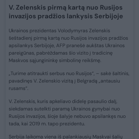
V. Zelenskis pirmą kartą nuo Rusijos
invazijos pradžios lankysis Serbijoje
Ukrainos prezidentas Volodymyras Zelenskis
šeštadienį pirmą kartą nuo Rusijos invazijos pradžios
apsilankys Serbijoje, AFP pranešė aukštas Ukrainos
pareigūnas, pabrėždamas šio vizito į tradicinę
Maskvos sąjungininkę simbolinę reikšmę.
„Turime atitraukti serbus nuo Rusijos“, – sakė šaltinis,
pavadinęs V. Zelenskio vizitą į Belgradą „antausiu
rusams“.
V. Zelenskis, kuris apkeliavo didelę pasaulio dalį,
siekdamas sutelkti paramą Ukrainos gynybai nuo
Rusijos invazijos, šioje šalyje nebuvo apsilankęs nuo
tada, kai 2019 m. tapo prezidentu.
Serbija laikoma viena iš palankiausių Maskvai šalių