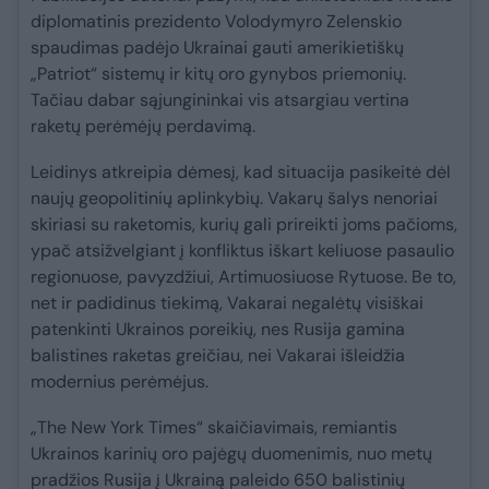
diplomatinis prezidento Volodymyro Zelenskio
spaudimas padėjo Ukrainai gauti amerikietiškų
„Patriot“ sistemų ir kitų oro gynybos priemonių.
Tačiau dabar sąjungininkai vis atsargiau vertina
raketų perėmėjų perdavimą.
Leidinys atkreipia dėmesį, kad situacija pasikeitė dėl
naujų geopolitinių aplinkybių. Vakarų šalys nenoriai
skiriasi su raketomis, kurių gali prireikti joms pačioms,
ypač atsižvelgiant į konfliktus iškart keliuose pasaulio
regionuose, pavyzdžiui, Artimuosiuose Rytuose. Be to,
net ir padidinus tiekimą, Vakarai negalėtų visiškai
patenkinti Ukrainos poreikių, nes Rusija gamina
balistines raketas greičiau, nei Vakarai išleidžia
modernius perėmėjus.
„The New York Times“ skaičiavimais, remiantis
Ukrainos karinių oro pajėgų duomenimis, nuo metų
pradžios Rusija į Ukrainą paleido 650 balistinių