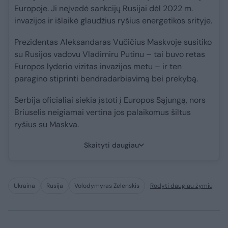
Europoje. Ji neįvedė sankcijų Rusijai dėl 2022 m.
invazijos ir išlaikė glaudžius ryšius energetikos srityje.
Prezidentas Aleksandaras Vučičius Maskvoje susitiko
su Rusijos vadovu Vladimiru Putinu – tai buvo retas
Europos lyderio vizitas invazijos metu – ir ten
paragino stiprinti bendradarbiavimą bei prekybą.
Serbija oficialiai siekia įstoti į Europos Sąjungą, nors
Briuselis neigiamai vertina jos palaikomus šiltus
ryšius su Maskva.
Skaityti daugiau
Ukraina
Rusija
Volodymyras Zelenskis
Rodyti daugiau žymių