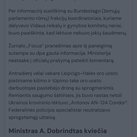
Per informacinį susitikimą su Bundestago (žemųjų
parlamento rūmų) frakcijų koordinatoriais, kuriame
dalyvavo Vidaus reikalų ir gynybos komitetų nariai,
buvo paaiškinta, kad lėktuve nebuvo jokių šaudmenų.
Žurnalo „Focus“ pranešimas apie šį paneigimą
sutampa su dpa gauta informacija. Ministerija
neatsakė į oficialų prašymą pateikti komentarą.
Antradienį vėlai vakare Leipcigo-Halės oro uosto
pietiniame kilimo ir tūpimo take oro uosto
darbuotojas pastebėjo droną su sprogmenimis.
Remiantis saugumo šaltiniais, jis buvo rastas netoli
Ukrainos krovininio lėktuvo „Antonov AN-124 Condor“.
Federalinės policijos specialistai neutralizavo
sprogstamąjį užtaisą.
Ministras A. Dobrindtas kviečia