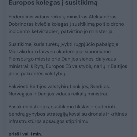
Europos kolegas į susitikimą
Federalinis vidaus reikalų ministras Aleksandras
Dobrindtas kviečia kolegas į susitikimą po šio drono
incidento, ketvirtadienį patvirtino jo ministerija.
Susitikime, kuris turėtų įvykti rugpjūčio pabaigoje
Miurviko karo laivyno akademijoje šiauriniame
Flensburgo mieste prie Danijos sienos, dalyvaus
ministrai iš Rytų Europos ES valstybių narių ir Baltijos
jūros pakrantės valstybių.
Pakviesti Baltijos valstybių, Lenkijos, Švedijos,
Norvegijos ir Danijos vidaus reikalų ministrai.
Pasak ministerijos, susitikimo tikslas – suderinti
bendrą gynybos strategiją kovai su dronais ir kritinės
infrastruktūros apsaugos stiprinimui.
prieš 1 val. 1 min.