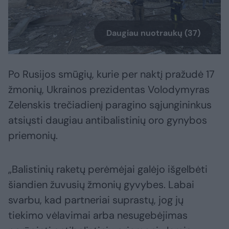
Daugiau nuotraukų (37)
Po Rusijos smūgių, kurie per naktį pražudė 17
žmonių, Ukrainos prezidentas Volodymyras
Zelenskis trečiadienį paragino sąjungininkus
atsiųsti daugiau antibalistinių oro gynybos
priemonių.
„Balistinių raketų perėmėjai galėjo išgelbėti
šiandien žuvusių žmonių gyvybes. Labai
svarbu, kad partneriai suprastų, jog jų
tiekimo vėlavimai arba nesugebėjimas