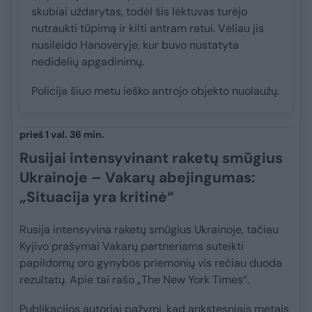
skubiai uždarytas, todėl šis lėktuvas turėjo
nutraukti tūpimą ir kilti antram ratui. Vėliau jis
nusileido Hanoveryje, kur buvo nustatyta
nedidelių apgadinimų.
Policija šiuo metu ieško antrojo objekto nuolaužų.
prieš 1 val. 36 min.
Rusijai intensyvinant raketų smūgius
Ukrainoje – Vakarų abejingumas:
„Situacija yra kritinė“
Rusija intensyvina raketų smūgius Ukrainoje, tačiau
Kyjivo prašymai Vakarų partneriams suteikti
papildomų oro gynybos priemonių vis rečiau duoda
rezultatų. Apie tai rašo „The New York Times“.
Publikacijos autoriai pažymi, kad ankstesniais metais