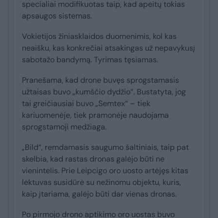
specialiai modifikuotas taip, kad apeitų tokias
apsaugos sistemas.
Vokietijos žiniasklaidos duomenimis, kol kas
neaišku, kas konkrečiai atsakingas už nepavykusį
sabotažo bandymą. Tyrimas tęsiamas.
Pranešama, kad drone buvęs sprogstamasis
užtaisas buvo „kumščio dydžio“. Bustatyta, jog
tai greičiausiai buvo „Semtex“ – tiek
kariuomenėje, tiek pramonėje naudojama
sprogstamoji medžiaga.
„Bild“, remdamasis saugumo šaltiniais, taip pat
skelbia, kad rastas dronas galėjo būti ne
vienintelis. Prie Leipcigo oro uosto artėjęs kitas
lėktuvas susidūrė su nežinomu objektu, kuris,
kaip įtariama, galėjo būti dar vienas dronas.
Po pirmojo drono aptikimo oro uostas buvo