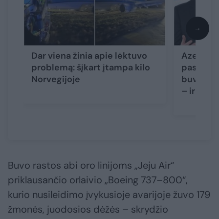
→
Dar viena žinia apie lėktuvo
Azerbaid
problemą: šįkart įtampa kilo
paskelbė 
Norvegijoje
buvo šaut
– ir nauj
Buvo rastos abi oro linijoms „Jeju Air“
priklausančio orlaivio „Boeing 737–800“,
kurio nusileidimo įvykusioje avarijoje žuvo 179
žmonės, juodosios dėžės – skrydžio