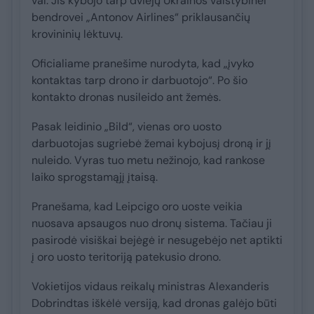
val. Jis kybojo tarp dviejų Ukrainos valstybinei
bendrovei „Antonov Airlines“ priklausančių
krovininių lėktuvų.
Oficialiame pranešime nurodyta, kad „įvyko
kontaktas tarp drono ir darbuotojo“. Po šio
kontakto dronas nusileido ant žemės.
Pasak leidinio „Bild“, vienas oro uosto
darbuotojas sugriebė žemai kybojusį droną ir jį
nuleido. Vyras tuo metu nežinojo, kad rankose
laiko sprogstamąjį įtaisą.
Pranešama, kad Leipcigo oro uoste veikia
nuosava apsaugos nuo dronų sistema. Tačiau ji
pasirodė visiškai bejėgė ir nesugebėjo net aptikti
į oro uosto teritoriją patekusio drono.
Vokietijos vidaus reikalų ministras Alexanderis
Dobrindtas iškėlė versiją, kad dronas galėjo būti