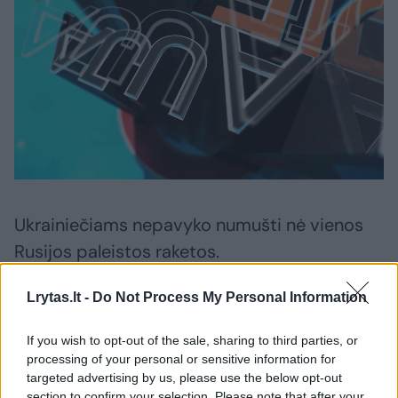
Ukrainiečiams nepavyko numušti nė vienos
Rusijos paleistos raketos.
Lrytas.lt -
Do Not Process My Personal Information
Kadangi Maskva intensyvina išpuolius,
Kyjivas prašo daugiau JAV gamybos „Patriot“
If you wish to opt-out of the sale, sharing to third parties, or
processing of your personal or sensitive information for
perėmėjų.
targeted advertising by us, please use the below opt-out
section to confirm your selection. Please note that after your