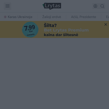
Karas Ukrainoje
Žalioji erdvė
Ačiū, Prezidente
E