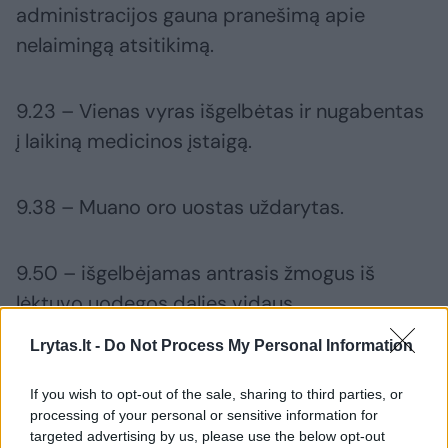
administracijos gauna pranešimą apie
nelaimingą atsitikimą.
9.23 – Vienas vyras išgelbėtas ir nugabentas
į laikiną medicinos įstaigą.
9.38 – Muano oro uostas uždarytas.
9.50 – išgelbėjamas antrasis žmogus iš
lėktuvo uodegos dalies vidaus.
Lrytas.lt -
Do Not Process My Personal Information
Visi kiti lėktuve buvę žmonės žuvo.
If you wish to opt-out of the sale, sharing to third parties, or
processing of your personal or sensitive information for
targeted advertising by us, please use the below opt-out
Pietų Korėja
lėktuvo katastrofa
keleivinis lėktuvas