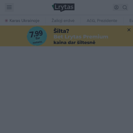
Karas Ukrainoje
Žalioji erdvė
Ačiū, Prezidente
E