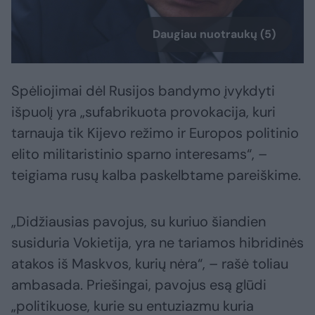
Daugiau nuotraukų (5)
Spėliojimai dėl Rusijos bandymo įvykdyti
išpuolį yra „sufabrikuota provokacija, kuri
tarnauja tik Kijevo režimo ir Europos politinio
elito militaristinio sparno interesams“, –
teigiama rusų kalba paskelbtame pareiškime.
„Didžiausias pavojus, su kuriuo šiandien
susiduria Vokietija, yra ne tariamos hibridinės
atakos iš Maskvos, kurių nėra“, – rašė toliau
ambasada. Priešingai, pavojus esą glūdi
„politikuose, kurie su entuziazmu kuria