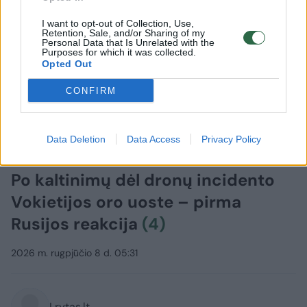
I want to opt-out of Collection, Use,
Retention, Sale, and/or Sharing of my
Personal Data that Is Unrelated with the
Purposes for which it was collected.
Opted Out
CONFIRM
Data Deletion
Data Access
Privacy Policy
Pasaulis
Konfliktai ir saugumas
Po kaltinimų dėl dronų incidento
Vokietijos oro uoste – pirma
Rusijos reakcija
(4)
2026 m. rugpjūčio 8 d. 05:31
Lrytas.lt