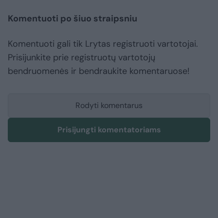
Komentuoti po šiuo straipsniu
Komentuoti gali tik Lrytas registruoti vartotojai.
Prisijunkite prie registruotų vartotojų
bendruomenės ir bendraukite komentaruose!
Rodyti komentarus
Prisijungti komentatoriams