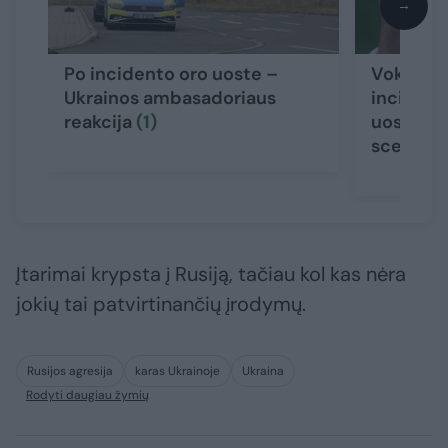
→
Po incidento oro uoste –
Vokietijo
Ukrainos ambasadoriaus
incident
reakcija
(1)
uoste – 
scenarij
Įtarimai krypsta į Rusiją, tačiau kol kas nėra
jokių tai patvirtinančių įrodymų.
Rusijos agresija
karas Ukrainoje
Ukraina
Rodyti daugiau žymių