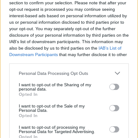
section to confirm your selection. Please note that after your
opt-out request is processed you may continue seeing
interest-based ads based on personal information utilized by
us or personal information disclosed to third parties prior to
Komentuoti po šiuo straipsniu
your opt-out. You may separately opt-out of the further
disclosure of your personal information by third parties on the
IAB’s list of downstream participants. This information may
Komentuoti gali tik Lrytas registruoti vartotojai.
also be disclosed by us to third parties on the
IAB’s List of
Prisijunkite prie registruotų vartotojų
Downstream Participants
that may further disclose it to other
bendruomenės ir bendraukite komentaruose!
third parties.
Personal Data Processing Opt Outs
Rodyti komentarus
I want to opt-out of the Sharing of my
personal data.
Opted In
Prisijungti komentatoriams
I want to opt-out of the Sale of my
Personal Data.
Opted In
I want to opt-out of processing my
Personal Data for Targeted Advertising.
Opted In