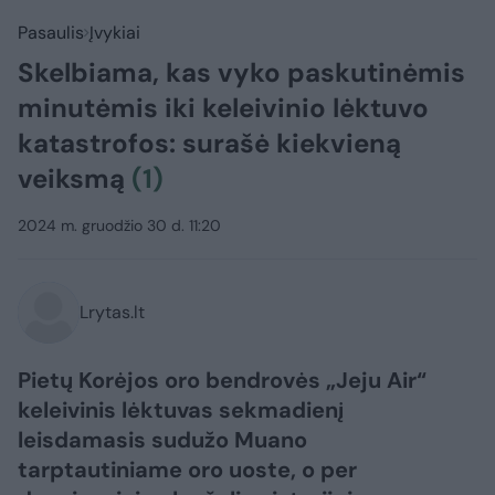
Pasaulis
Įvykiai
Skelbiama, kas vyko paskutinėmis
minutėmis iki keleivinio lėktuvo
katastrofos: surašė kiekvieną
veiksmą
(1)
2024 m. gruodžio 30 d. 11:20
Lrytas.lt
Pietų Korėjos oro bendrovės „Jeju Air“
keleivinis lėktuvas sekmadienį
leisdamasis sudužo Muano
tarptautiniame oro uoste, o per