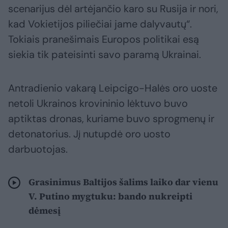
scenarijus dėl artėjančio karo su Rusija ir nori,
kad Vokietijos piliečiai jame dalyvautų“.
Tokiais pranešimais Europos politikai esą
siekia tik pateisinti savo paramą Ukrainai.
Antradienio vakarą Leipcigo-Halės oro uoste
netoli Ukrainos krovininio lėktuvo buvo
aptiktas dronas, kuriame buvo sprogmenų ir
detonatorius. Jį nutupdė oro uosto
darbuotojas.
Grasinimus Baltijos šalims laiko dar vienu
V. Putino mygtuku: bando nukreipti
dėmesį