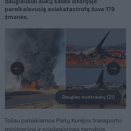
daugiausiai aukų šalies istorijoje
pareikalavusią aviakatastrofą žuvo 179
žmonės.
Daugiau nuotraukų (21)
Toliau pateikiamos Pietų Korėjos transporto
ministerijos ir priešgaisrinės tarnybos