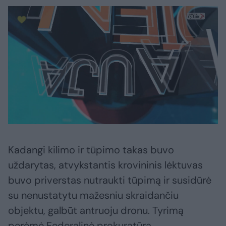
Kadangi kilimo ir tūpimo takas buvo
uždarytas, atvykstantis krovininis lėktuvas
buvo priverstas nutraukti tūpimą ir susidūrė
su nenustatytu mažesniu skraidančiu
objektu, galbūt antruoju dronu. Tyrimą
perėmė Federalinė prokuratūra.