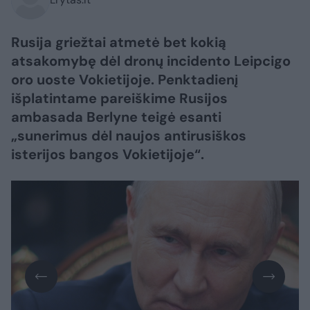
Rusija griežtai atmetė bet kokią
atsakomybę dėl dronų incidento Leipcigo
oro uoste Vokietijoje. Penktadienį
išplatintame pareiškime Rusijos
ambasada Berlyne teigė esanti
„sunerimus dėl naujos antirusiškos
isterijos bangos Vokietijoje“.