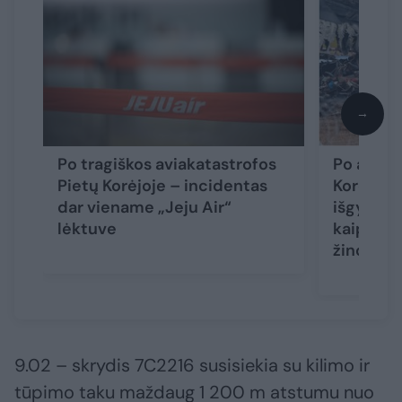
→
Po tragiškos aviakatastrofos
Po aviak
Pietų Korėjoje – incidentas
Korėjoje 
dar viename „Jeju Air“
išgyvenu
lėktuve
kaip reag
žinoma
9.02 – skrydis 7C2216 susisiekia su kilimo ir
tūpimo taku maždaug 1 200 m atstumu nuo