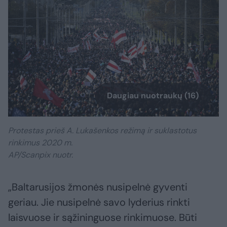
Daugiau nuotraukų (16)
Protestas prieš A. Lukašenkos režimą ir suklastotus
rinkimus 2020 m.
AP/Scanpix nuotr.
„Baltarusijos žmonės nusipelnė gyventi
geriau. Jie nusipelnė savo lyderius rinkti
laisvuose ir sąžininguose rinkimuose. Būti