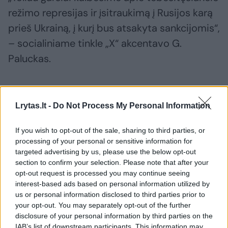
režimo represijas ir įsitraukimą į Rusijos karą
prieš Ukrainą, į kurį bus atsakyta sankcijomis“,
– socialiniame tinkle „X“ akcentavo G.
Paluckas.
Jis taip pat pažimi, kad Lietuva ir toliau rems
demokratines Baltarusijos jėgas, kad ši šalis
Lrytas.lt -
Do Not Process My Personal Information
būtų laisva ir klestinti valstybė.
If you wish to opt-out of the sale, sharing to third parties, or
processing of your personal or sensitive information for
targeted advertising by us, please use the below opt-out
Į Baltarusijoje vykstančius rinkimus, kuriuos
section to confirm your selection. Please note that after your
Vakarai laiko neteisėtais, platformoje „X“
opt-out request is processed you may continue seeing
interest-based ads based on personal information utilized by
sureagavo ir užsienio reikalų ministras
us or personal information disclosed to third parties prior to
Kęstutis Budrys. Kaip pabrėžia Lietuvos
your opt-out. You may separately opt-out of the further
diplomatijos vadovas, šio balsavimo
disclosure of your personal information by third parties on the
IAB’s list of downstream participants. This information may