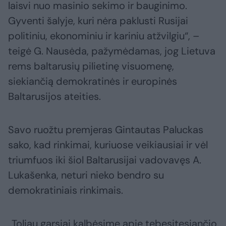
laisvi nuo masinio sekimo ir bauginimo.
Gyventi šalyje, kuri nėra paklusti Rusijai
politiniu, ekonominiu ir kariniu atžvilgiu“, –
teigė G. Nausėda, pažymėdamas, jog Lietuva
rems baltarusių pilietinę visuomenę,
siekiančią demokratinės ir europinės
Baltarusijos ateities.
Savo ruožtu premjeras Gintautas Paluckas
sako, kad rinkimai, kuriuose veikiausiai ir vėl
triumfuos iki šiol Baltarusijai vadovavęs A.
Lukašenka, neturi nieko bendro su
demokratiniais rinkimais.
„Toliau garsiai kalbėsime apie tebesitęsiančio