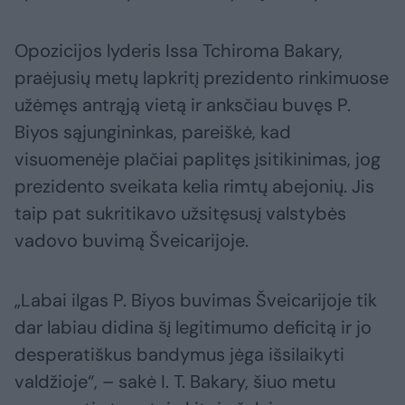
Opozicijos lyderis Issa Tchiroma Bakary,
praėjusių metų lapkritį prezidento rinkimuose
užėmęs antrąją vietą ir anksčiau buvęs P.
Biyos sąjungininkas, pareiškė, kad
visuomenėje plačiai paplitęs įsitikinimas, jog
prezidento sveikata kelia rimtų abejonių. Jis
taip pat sukritikavo užsitęsusį valstybės
vadovo buvimą Šveicarijoje.
„Labai ilgas P. Biyos buvimas Šveicarijoje tik
dar labiau didina šį legitimumo deficitą ir jo
desperatiškus bandymus jėga išsilaikyti
valdžioje“, – sakė I. T. Bakary, šiuo metu