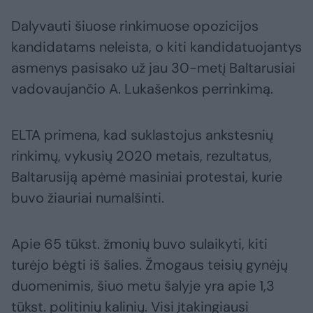
Dalyvauti šiuose rinkimuose opozicijos
kandidatams neleista, o kiti kandidatuojantys
asmenys pasisako už jau 30-metį Baltarusiai
vadovaujančio A. Lukašenkos perrinkimą.
ELTA primena, kad suklastojus ankstesnių
rinkimų, vykusių 2020 metais, rezultatus,
Baltarusiją apėmė masiniai protestai, kurie
buvo žiauriai numalšinti.
Apie 65 tūkst. žmonių buvo sulaikyti, kiti
turėjo bėgti iš šalies. Žmogaus teisių gynėjų
duomenimis, šiuo metu šalyje yra apie 1,3
tūkst. politinių kalinių. Visi įtakingiausi