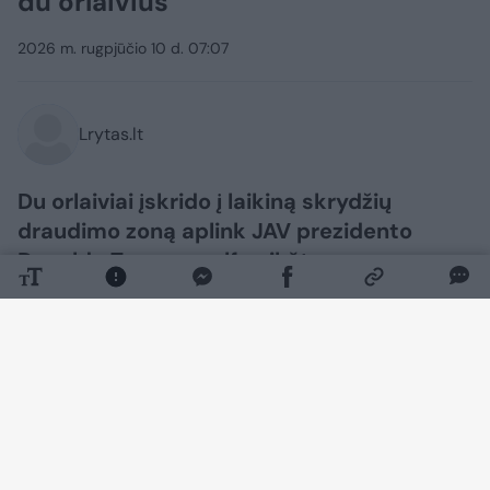
du orlaivius
2026 m. rugpjūčio 10 d. 07:07
Lrytas.lt
Du orlaiviai įskrido į laikiną skrydžių
draudimo zoną aplink JAV prezidento
Donaldo Trumpo golfo aikštyną
Bedminsteryje Naujojo Džersio valstijoje.
Juos sekmadienį perėmė ir iš uždarytos
oro erdvės išlydėjo „F-16“ naikintuvai,
pranešė už tai atsakinga karinė vadavietė
(NORAD).