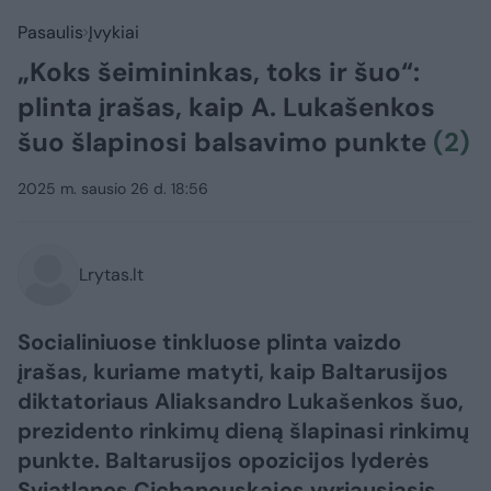
Pasaulis
Įvykiai
„Koks šeimininkas, toks ir šuo“:
plinta įrašas, kaip A. Lukašenkos
šuo šlapinosi balsavimo punkte
(2)
2025 m. sausio 26 d. 18:56
Lrytas.lt
Socialiniuose tinkluose plinta vaizdo
įrašas, kuriame matyti, kaip Baltarusijos
diktatoriaus Aliaksandro Lukašenkos šuo,
prezidento rinkimų dieną šlapinasi rinkimų
punkte. Baltarusijos opozicijos lyderės
Sviatlanos Cichanouskajos vyriausiasis