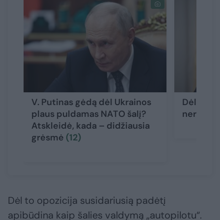
V. Putinas gėdą dėl Ukrainos
Dėl J. B
plaus puldamas NATO šalį?
neramina
Atskleidė, kada – didžiausia
grėsmė
(12)
Dėl to opozicija susidariusią padėtį
apibūdina kaip šalies valdymą „autopilotu“.