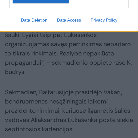
„Purvino tvenkinio pavadinimas vandenynu
Data Deletion
Data Access
Privacy Policy
jo tokiu nepadaro – nesvarbu, kaip garsiai
šauki. Lygiai taip pat Lukašenkos
organizuojamas savęs perrinkimas nepadaro
to tikrais rinkimais. Realybė nepaklūsta
propagandai“, – sekmadienio popietę rašė K.
Budrys.
Sekmadienį Baltarusijoje prasidėjo Vakarų
bendruomenės nesąžiningais laikomi
prezidento rinkimai, kuriuose ilgametis šalies
vadovas Aliaksandras Lukašenka poste siekia
septintosios kadencijos.