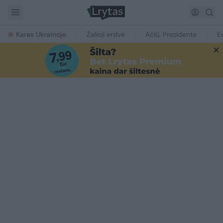
Karas Ukrainoje
Žalioji erdvė
Ačiū, Prezidente
E