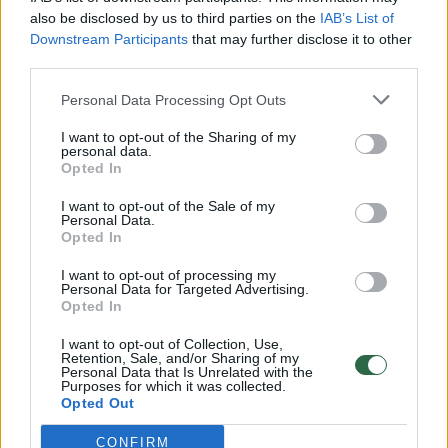
negalima pavadinti demokratiniu.
also be disclosed by us to third parties on the
IAB’s List of
Downstream Participants
that may further disclose it to other
third parties.
Personal Data Processing Opt Outs
I want to opt-out of the Sharing of my
personal data.
Opted In
I want to opt-out of the Sale of my
Personal Data.
Opted In
I want to opt-out of processing my
Personal Data for Targeted Advertising.
Daugiau nuotraukų (16)
Opted In
I want to opt-out of Collection, Use,
Retention, Sale, and/or Sharing of my
Baltarusijoje vyskta prezidento rinkimai, kuriuose
Personal Data that Is Unrelated with the
Purposes for which it was collected.
vienintelis realus kanidadtas yra diktatorius A.
Opted Out
Lukašenka.
EPA-ELTA nuotr.
CONFIRM