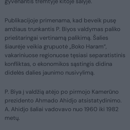
gyvenantis tremtyje kitoje šalyje.
Publikacijoje primenama, kad beveik pusę
amžiaus trunkantis P. Biyos valdymas paliko
prieštaringai vertinamą palikimą. Šalies
šiaurėje veikia grupuotė „Boko Haram“,
vakariniuose regionuose tęsiasi separatistinis
konfliktas, o ekonomikos sąstingis didina
didelės dalies jaunimo nusivylimą.
P. Biya į valdžią atėjo po pirmojo Kamerūno
prezidento Ahmado Ahidjo atsistatydinimo.
A. Ahidjo šaliai vadovavo nuo 1960 iki 1982
metų.