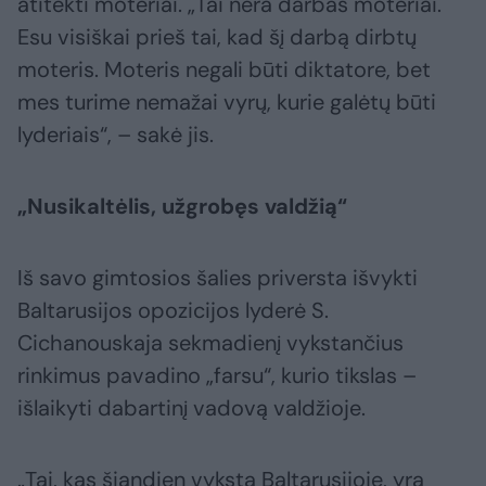
atitekti moteriai. „Tai nėra darbas moteriai.
Esu visiškai prieš tai, kad šį darbą dirbtų
moteris. Moteris negali būti diktatore, bet
mes turime nemažai vyrų, kurie galėtų būti
lyderiais“, – sakė jis.
„Nusikaltėlis, užgrobęs valdžią“
Iš savo gimtosios šalies priversta išvykti
Baltarusijos opozicijos lyderė S.
Cichanouskaja sekmadienį vykstančius
rinkimus pavadino „farsu“, kurio tikslas –
išlaikyti dabartinį vadovą valdžioje.
„Tai, kas šiandien vyksta Baltarusijoje, yra