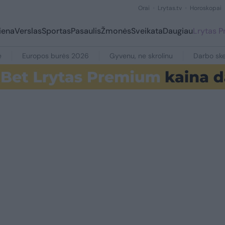
Orai
Lrytas.tv
Horoskopai
iena
Verslas
Sportas
Pasaulis
Žmonės
Sveikata
Daugiau
Lrytas 
e
Europos burės 2026
Gyvenu, ne skrolinu
Darbo ske