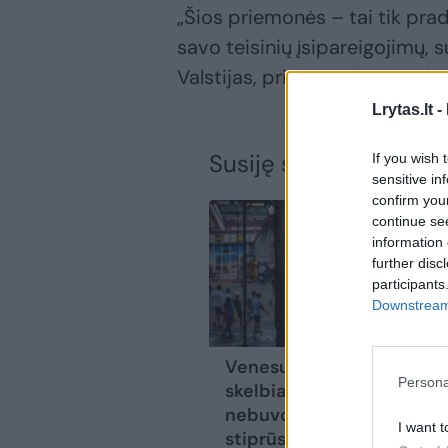
„Šios priemonės – tai tik pra
savo teisinių įsipareigojimų, s
Valstijas, priėmimu ir grąžinimu
Lrytas.lt -
Susiję straipsniai
If you wish 
sensitive in
confirm you
continue se
information 
further disc
participants
Downstream 
Venesuelos opozicija
Persona
skelbia: „Dar niekada
nebuvome tokie
I want t
stiprūs“