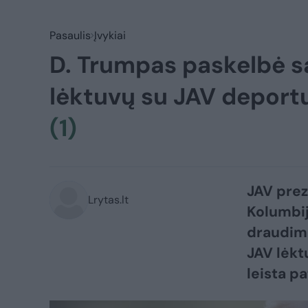
Pasaulis
Įvykiai
D. Trumpas paskelbė sa
lėktuvų su JAV deport
(1)
JAV prez
Lrytas.lt
Kolumbij
draudimą
JAV lėkt
leista p