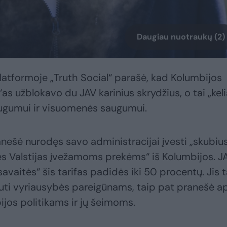
Daugiau nuotraukų (2)
latformoje „Truth Social“ parašė, kad Kolumbijos
s užblokavo du JAV karinius skrydžius, o tai „kel
ugumui ir visuomenės saugumui.
šė nurodęs savo administracijai įvesti „skubiu
nes Valstijas įvežamoms prekėms“ iš Kolumbijos. J
avaitės“ šis tarifas padidės iki 50 procentų. Jis 
uti vyriausybės pareigūnams, taip pat pranešė a
ijos politikams ir jų šeimoms.