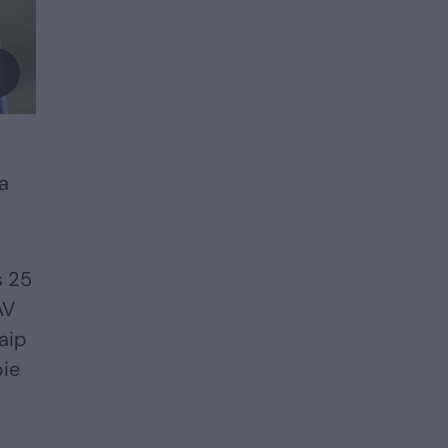
ia
s 25
AV
taip
pie