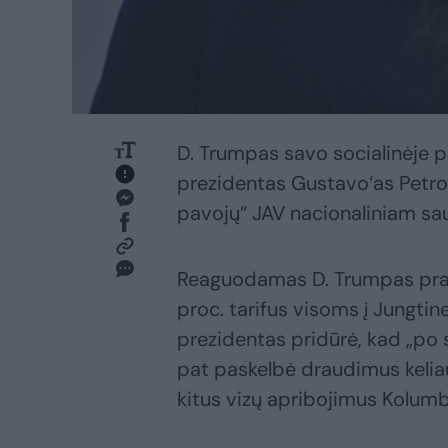
D. Trumpas savo socialinėje p
prezidentas Gustavo‘as Petro‘a
pavojų“ JAV nacionaliniam sa
Reaguodamas D. Trumpas prane
proc. tarifus visoms į Jungti
prezidentas pridūrė, kad „po s
pat paskelbė draudimus kelia
kitus vizų apribojimus Kolumb