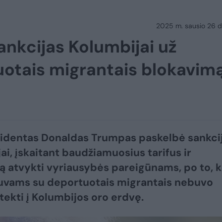
2025 m. sausio 26 d.
nkcijas Kolumbijai už
uotais migrantais blokavim
identas Donaldas Trumpas paskelbė sankci
ai, įskaitant baudžiamuosius tarifus ir
 atvykti vyriausybės pareigūnams, po to, k
uvams su deportuotais migrantais nebuvo
atekti į Kolumbijos oro erdvę.