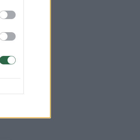
kė,
vę.
da,