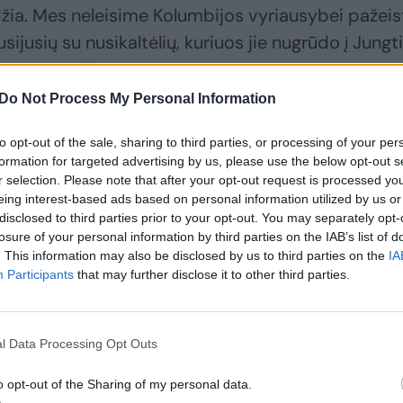
džia. Mes neleisime Kolumbijos vyriausybei pažeis
usijusių su nusikaltėlių, kuriuos jie nugrūdo į Jungt
!“ – rašė jis.
Do Not Process My Personal Information
to opt-out of the sale, sharing to third parties, or processing of your per
formation for targeted advertising by us, please use the below opt-out s
r selection. Please note that after your opt-out request is processed y
eing interest-based ads based on personal information utilized by us or
disclosed to third parties prior to your opt-out. You may separately opt-
losure of your personal information by third parties on the IAB’s list of
. This information may also be disclosed by us to third parties on the
IA
Participants
that may further disclose it to other third parties.
Taivanas kaltina
Venesueloje
l Data Processing Opt Outs
Kiniją spaudžiant
prezidentu vėl
kitas šalis panaikinti
prisaikdinamas N.
o opt-out of the Sharing of my personal data.
vizų režimo lengvatas
Maduro, nepaisant