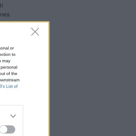
ti
ines
sonal or
ection to
ou may
 personal
out of the
 downstream
B’s List of