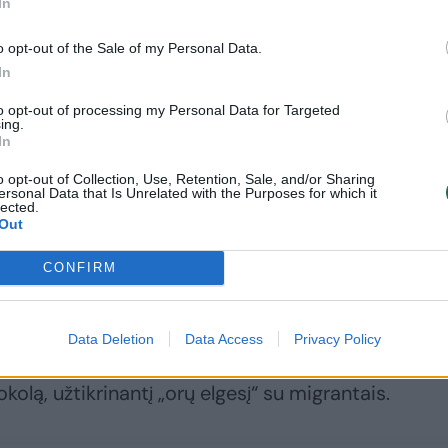
In
salos gyventojams
pasipiktinimo šalyje
ir užsienyje
o opt-out of the Sale of my Personal Data.
In
to opt-out of processing my Personal Data for Targeted
ing.
In
rezidentas Gustavo‘as Petro‘as sekmadienį pareiš
o opt-out of Collection, Use, Retention, Sale, and/or Sharing
portuotais migrantais patekti į jo šalies oro erd
ersonal Data that Is Unrelated with the Purposes for which it
lected.
Out
tis su Kolumbijos migrantais kaip su nusikaltėliais.
CONFIRM
risti JAV lėktuvams, skraidinantiems Kolumbijos
Data Deletion
Data Access
Privacy Policy
X platformoje, pridūręs, kad jie bus priimti tik ta
olą, užtikrinantį „orų elgesį“ su migrantais.