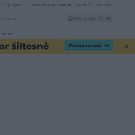
TV programa
Laikraščio prenumerata
Lrytas EN
Kontaktai
Premium
Prisijungti
lbimai