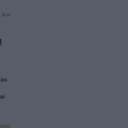
 19:41
ą
jas
ai