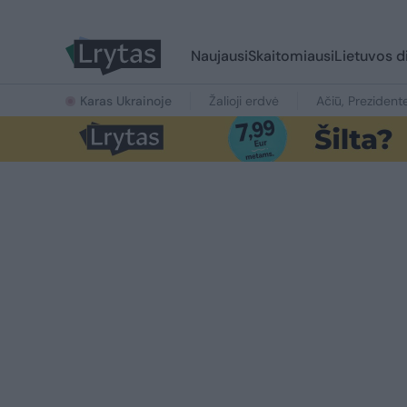
Naujausi
Skaitomiausi
Lietuvos d
Karas Ukrainoje
Žalioji erdvė
Ačiū, Prezident