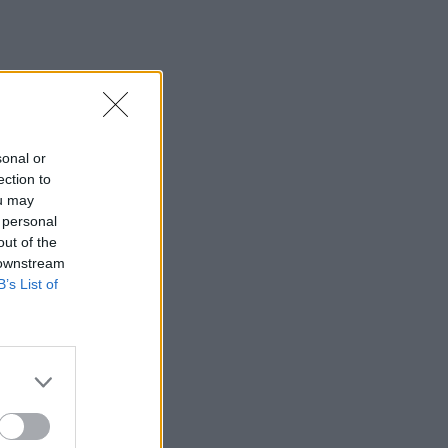
sonal or
ection to
ou may
 personal
out of the
 downstream
B’s List of