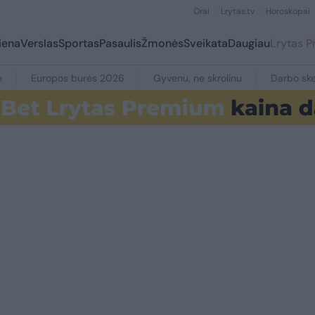
Orai
Lrytas.tv
Horoskopai
iena
Verslas
Sportas
Pasaulis
Žmonės
Sveikata
Daugiau
Lrytas 
e
Europos burės 2026
Gyvenu, ne skrolinu
Darbo ske