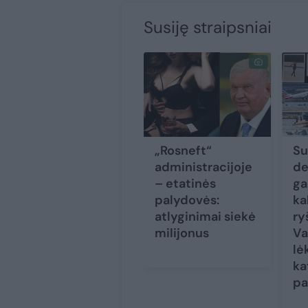
Susiję straipsniai
„Rosneft“
Su
administracijoje
de
– etatinės
ga
palydovės:
ka
atlyginimai siekė
ry
milijonus
Va
lė
ka
pa