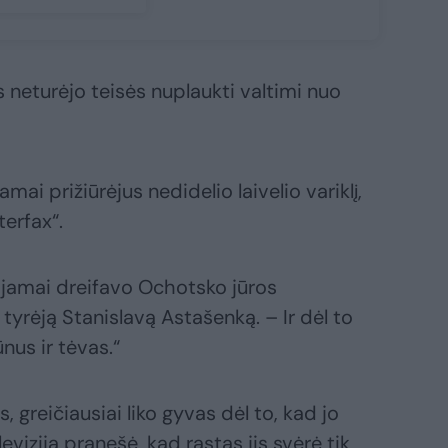
 neturėjo teisės nuplaukti valtimi nuo
amai prižiūrėjus nedidelio laivelio variklį,
erfax“.
uojamai dreifavo Ochotsko jūros
tyrėją Stanislavą Astašenką. – Ir dėl to
nus ir tėvas.“
 greičiausiai liko gyvas dėl to, kad jo
evizija pranešė, kad rastas jis svėrė tik