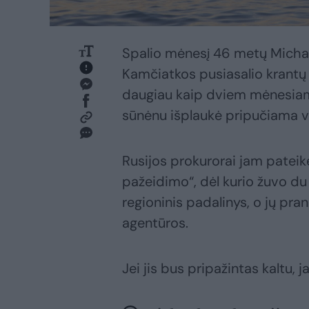
Spalio mėnesį 46 metų Michail
Kamčiatkos pusiasalio krantų 
daugiau kaip dviem mėnesiams 
sūnėnu išplaukė pripučiama va
Rusijos prokurorai jam pateik
pažeidimo“, dėl kurio žuvo d
regioninis padalinys, o jų pr
agentūros.
Jei jis bus pripažintas kaltu, 