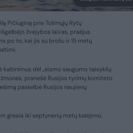
ą Pičiuginą prie Tolimųjų Rytų
išgelbėjo žvejybos laivas, praėjus
po to, kai jis su broliu ir 15 metų
ltimi.
ė kaltinimus dėl „eismo saugumo taisyklių
u žmonės, pranešė Rusijos tyrimų komiteto
anešimą paskelbė Rusijos naujienų
jam gresia iki septynerių metų kalėjimo.